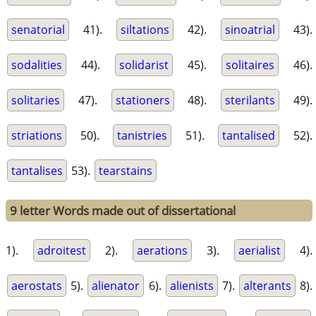
senatorial
41).
siltations
42).
sinoatrial
43).
sodalities
44).
solidarist
45).
solitaires
46).
solitaries
47).
stationers
48).
sterilants
49).
striations
50).
tanistries
51).
tantalised
52).
tantalises
53).
tearstains
9 letter Words made out of dissertational
1).
adroitest
2).
aerations
3).
aerialist
4).
aerostats
5).
alienator
6).
alienists
7).
alterants
8).