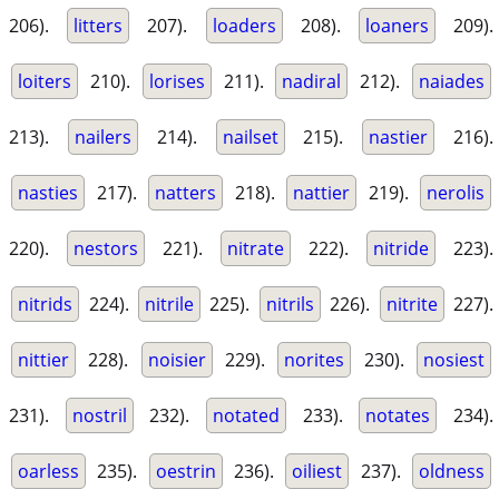
206).
litters
207).
loaders
208).
loaners
209).
loiters
210).
lorises
211).
nadiral
212).
naiades
213).
nailers
214).
nailset
215).
nastier
216).
nasties
217).
natters
218).
nattier
219).
nerolis
220).
nestors
221).
nitrate
222).
nitride
223).
nitrids
224).
nitrile
225).
nitrils
226).
nitrite
227).
nittier
228).
noisier
229).
norites
230).
nosiest
231).
nostril
232).
notated
233).
notates
234).
oarless
235).
oestrin
236).
oiliest
237).
oldness