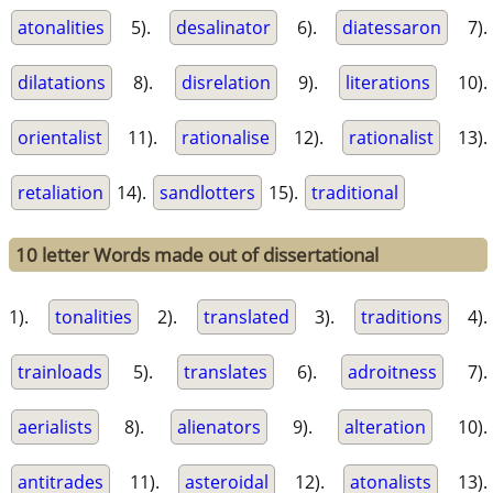
atonalities
5).
desalinator
6).
diatessaron
7).
dilatations
8).
disrelation
9).
literations
10).
orientalist
11).
rationalise
12).
rationalist
13).
retaliation
14).
sandlotters
15).
traditional
10 letter Words made out of dissertational
1).
tonalities
2).
translated
3).
traditions
4).
trainloads
5).
translates
6).
adroitness
7).
aerialists
8).
alienators
9).
alteration
10).
antitrades
11).
asteroidal
12).
atonalists
13).