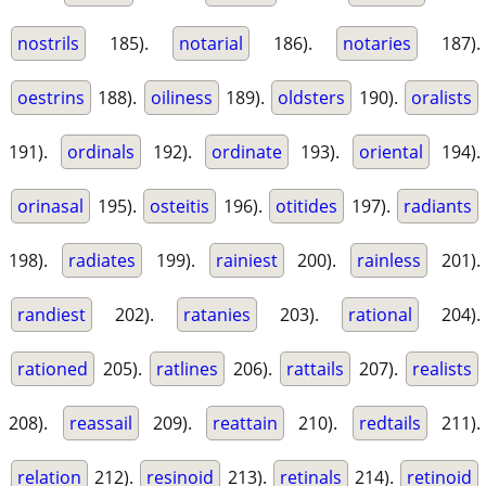
nostrils
185).
notarial
186).
notaries
187).
oestrins
188).
oiliness
189).
oldsters
190).
oralists
191).
ordinals
192).
ordinate
193).
oriental
194).
orinasal
195).
osteitis
196).
otitides
197).
radiants
198).
radiates
199).
rainiest
200).
rainless
201).
randiest
202).
ratanies
203).
rational
204).
rationed
205).
ratlines
206).
rattails
207).
realists
208).
reassail
209).
reattain
210).
redtails
211).
relation
212).
resinoid
213).
retinals
214).
retinoid