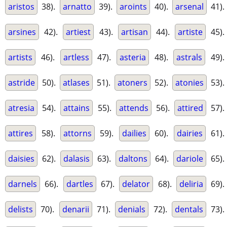
aristos
38).
arnatto
39).
aroints
40).
arsenal
41).
arsines
42).
artiest
43).
artisan
44).
artiste
45).
artists
46).
artless
47).
asteria
48).
astrals
49).
astride
50).
atlases
51).
atoners
52).
atonies
53).
atresia
54).
attains
55).
attends
56).
attired
57).
attires
58).
attorns
59).
dailies
60).
dairies
61).
daisies
62).
dalasis
63).
daltons
64).
dariole
65).
darnels
66).
dartles
67).
delator
68).
deliria
69).
delists
70).
denarii
71).
denials
72).
dentals
73).