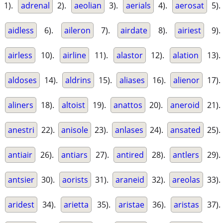
1).
adrenal
2).
aeolian
3).
aerials
4).
aerosat
5).
aidless
6).
aileron
7).
airdate
8).
airiest
9).
airless
10).
airline
11).
alastor
12).
alation
13).
aldoses
14).
aldrins
15).
aliases
16).
alienor
17).
aliners
18).
altoist
19).
anattos
20).
aneroid
21).
anestri
22).
anisole
23).
anlases
24).
ansated
25).
antiair
26).
antiars
27).
antired
28).
antlers
29).
antsier
30).
aorists
31).
araneid
32).
areolas
33).
aridest
34).
arietta
35).
aristae
36).
aristas
37).