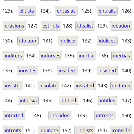
123).
elitists
124).
entasias
125).
entrails
126).
erasions
127).
estriols
128).
idealist
129).
ideation
130).
idolater
131).
idoliser
132).
idolises
133).
inditers
134).
indorses
135).
inertial
136).
inertias
137).
inosites
138).
insiders
139).
insisted
140).
insister
141).
insolate
142).
instated
143).
instates
144).
intarsia
145).
intitled
146).
intitles
147).
intorted
148).
intrados
149).
intreats
150).
introits
151).
iodinate
152).
ironists
153).
ironside