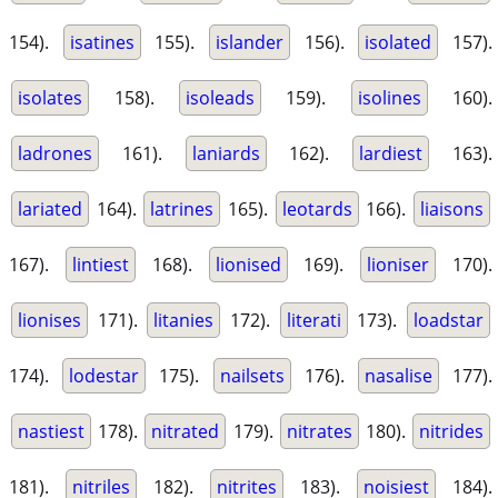
154).
isatines
155).
islander
156).
isolated
157).
isolates
158).
isoleads
159).
isolines
160).
ladrones
161).
laniards
162).
lardiest
163).
lariated
164).
latrines
165).
leotards
166).
liaisons
167).
lintiest
168).
lionised
169).
lioniser
170).
lionises
171).
litanies
172).
literati
173).
loadstar
174).
lodestar
175).
nailsets
176).
nasalise
177).
nastiest
178).
nitrated
179).
nitrates
180).
nitrides
181).
nitriles
182).
nitrites
183).
noisiest
184).