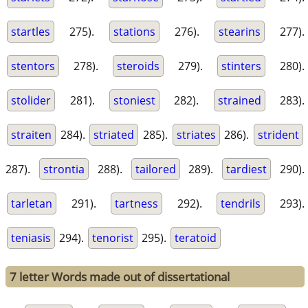
startles
275).
stations
276).
stearins
277).
stentors
278).
steroids
279).
stinters
280).
stolider
281).
stoniest
282).
strained
283).
straiten
284).
striated
285).
striates
286).
strident
287).
strontia
288).
tailored
289).
tardiest
290).
tarletan
291).
tartness
292).
tendrils
293).
teniasis
294).
tenorist
295).
teratoid
7 letter Words made out of dissertational