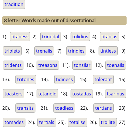
tradition
8 letter Words made out of dissertational
1).
titaness
2).
trinodal
3).
tolidins
4).
titanias
5).
triolets
6).
trenails
7).
trindles
8).
tintless
9).
tridents
10).
treasons
11).
tonsilar
12).
toenails
13).
tritones
14).
tidiness
15).
tolerant
16).
toasters
17).
tetanoid
18).
tostadas
19).
tsarinas
20).
transits
21).
toadless
22).
tertians
23).
torsades
24).
tertials
25).
totalise
26).
troilite
27).