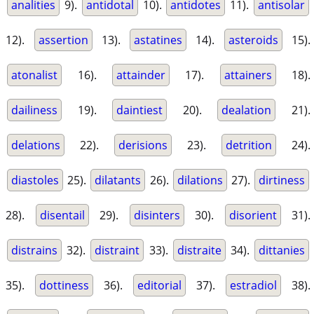
analities
9).
antidotal
10).
antidotes
11).
antisolar
12).
assertion
13).
astatines
14).
asteroids
15).
atonalist
16).
attainder
17).
attainers
18).
dailiness
19).
daintiest
20).
dealation
21).
delations
22).
derisions
23).
detrition
24).
diastoles
25).
dilatants
26).
dilations
27).
dirtiness
28).
disentail
29).
disinters
30).
disorient
31).
distrains
32).
distraint
33).
distraite
34).
dittanies
35).
dottiness
36).
editorial
37).
estradiol
38).