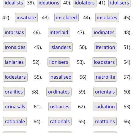
idealists
39).
ideations
40).
idolaters
41).
idolisers
42).
insatiate
43).
insolated
44).
insolates
45).
intarsias
46).
interlaid
47).
iodinates
48).
ironsides
49).
islanders
50).
iteration
51).
laniaries
52).
lionisers
53).
loadstars
54).
lodestars
55).
nasalised
56).
natrolite
57).
oralities
58).
ordinates
59).
orientals
60).
orinasals
61).
ostiaries
62).
radiation
63).
rationale
64).
rationals
65).
reattains
66).