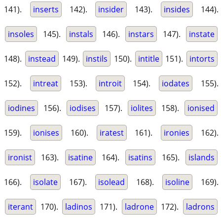
141).
inserts
142).
insider
143).
insides
144).
insoles
145).
instals
146).
instars
147).
instate
148).
instead
149).
instils
150).
intitle
151).
intorts
152).
intreat
153).
introit
154).
iodates
155).
iodines
156).
iodises
157).
iolites
158).
ionised
159).
ionises
160).
iratest
161).
ironies
162).
ironist
163).
isatine
164).
isatins
165).
islands
166).
isolate
167).
isolead
168).
isoline
169).
iterant
170).
ladinos
171).
ladrone
172).
ladrons