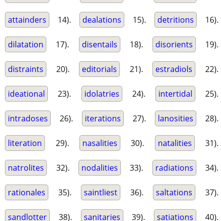
attainders
14).
dealations
15).
detritions
16).
dilatation
17).
disentails
18).
disorients
19).
distraints
20).
editorials
21).
estradiols
22).
ideational
23).
idolatries
24).
intertidal
25).
intradoses
26).
iterations
27).
lanosities
28).
literation
29).
nasalities
30).
natalities
31).
natrolites
32).
nodalities
33).
radiations
34).
rationales
35).
saintliest
36).
saltations
37).
sandlotter
38).
sanitaries
39).
satiations
40).