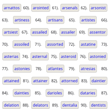
arnattos
60).
arointed
61).
arsenals
62).
arsonist
63).
artiness
64).
artisans
65).
artistes
66).
artsiest
67).
assailed
68).
assailer
69).
assentor
70).
assoiled
71).
assorted
72).
astatine
73).
asterias
74).
asternal
75).
asteroid
76).
astonied
77).
astonies
78).
atlantes
79).
atresias
80).
attained
81).
attainer
82).
attorned
83).
daintier
84).
dainties
85).
darioles
86).
dataries
87).
delation
88).
delators
89).
dentalia
90).
dentists