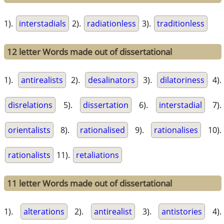
1).
interstadials
2).
radiationless
3).
traditionless
12 letter Words made out of dissertational
1).
antirealists
2).
desalinators
3).
dilatoriness
4).
disrelations
5).
dissertation
6).
interstadial
7).
orientalists
8).
rationalised
9).
rationalises
10).
rationalists
11).
retaliations
11 letter Words made out of dissertational
1).
alterations
2).
antirealist
3).
antistories
4).