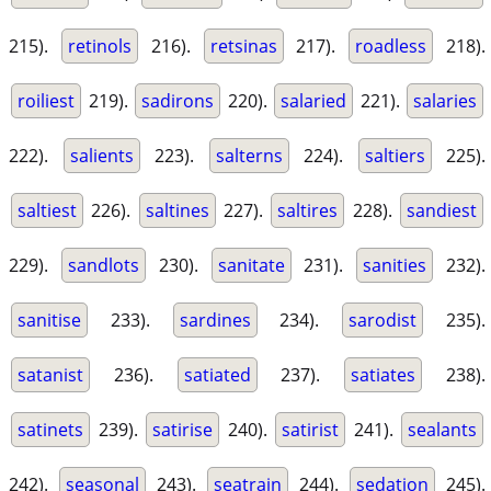
215).
retinols
216).
retsinas
217).
roadless
218).
roiliest
219).
sadirons
220).
salaried
221).
salaries
222).
salients
223).
salterns
224).
saltiers
225).
saltiest
226).
saltines
227).
saltires
228).
sandiest
229).
sandlots
230).
sanitate
231).
sanities
232).
sanitise
233).
sardines
234).
sarodist
235).
satanist
236).
satiated
237).
satiates
238).
satinets
239).
satirise
240).
satirist
241).
sealants
242).
seasonal
243).
seatrain
244).
sedation
245).