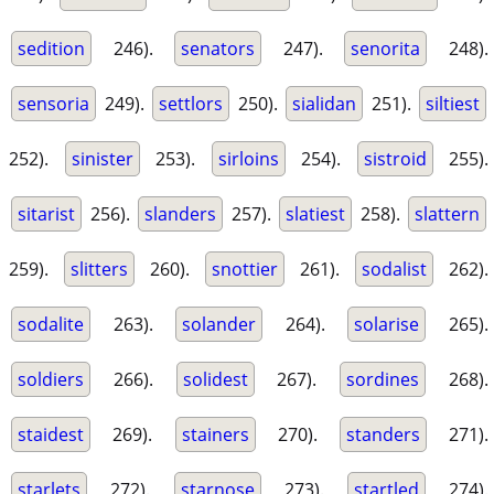
sedition
246).
senators
247).
senorita
248).
sensoria
249).
settlors
250).
sialidan
251).
siltiest
252).
sinister
253).
sirloins
254).
sistroid
255).
sitarist
256).
slanders
257).
slatiest
258).
slattern
259).
slitters
260).
snottier
261).
sodalist
262).
sodalite
263).
solander
264).
solarise
265).
soldiers
266).
solidest
267).
sordines
268).
staidest
269).
stainers
270).
standers
271).
starlets
272).
starnose
273).
startled
274).