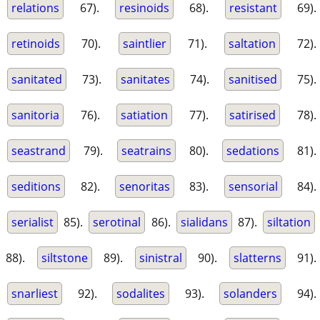
relations
67).
resinoids
68).
resistant
69).
retinoids
70).
saintlier
71).
saltation
72).
sanitated
73).
sanitates
74).
sanitised
75).
sanitoria
76).
satiation
77).
satirised
78).
seastrand
79).
seatrains
80).
sedations
81).
seditions
82).
senoritas
83).
sensorial
84).
serialist
85).
serotinal
86).
sialidans
87).
siltation
88).
siltstone
89).
sinistral
90).
slatterns
91).
snarliest
92).
sodalites
93).
solanders
94).