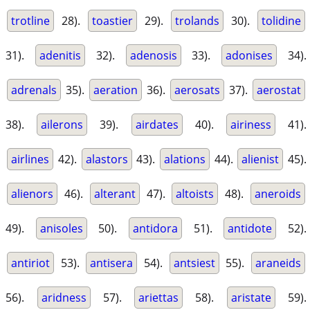
trotline
28).
toastier
29).
trolands
30).
tolidine
31).
adenitis
32).
adenosis
33).
adonises
34).
adrenals
35).
aeration
36).
aerosats
37).
aerostat
38).
ailerons
39).
airdates
40).
airiness
41).
airlines
42).
alastors
43).
alations
44).
alienist
45).
alienors
46).
alterant
47).
altoists
48).
aneroids
49).
anisoles
50).
antidora
51).
antidote
52).
antiriot
53).
antisera
54).
antsiest
55).
araneids
56).
aridness
57).
ariettas
58).
aristate
59).