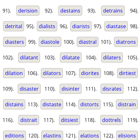
91).
derision
92).
destains
93).
detrains
94).
detrital
95).
dialists
96).
diarists
97).
diastase
98).
diasters
99).
diastole
100).
diastral
101).
diatrons
102).
dilatant
103).
dilatate
104).
dilaters
105).
dilation
106).
dilators
107).
diorites
108).
dirtiest
109).
disaster
110).
disinter
111).
disrates
112).
distains
113).
distaste
114).
distorts
115).
distrain
116).
distrait
117).
ditsiest
118).
dottrels
119).
editions
120).
elastins
121).
elations
122).
elisions