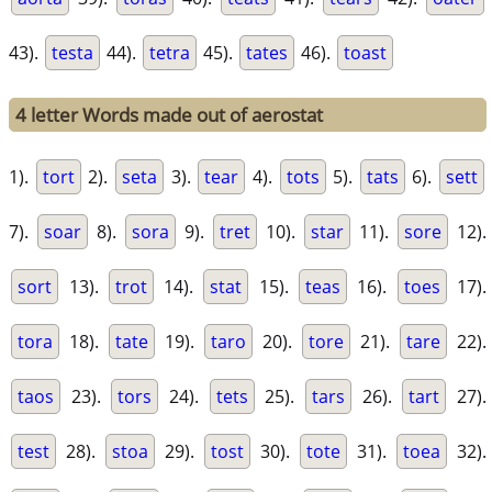
43).
testa
44).
tetra
45).
tates
46).
toast
4 letter Words made out of aerostat
1).
tort
2).
seta
3).
tear
4).
tots
5).
tats
6).
sett
7).
soar
8).
sora
9).
tret
10).
star
11).
sore
12).
sort
13).
trot
14).
stat
15).
teas
16).
toes
17).
tora
18).
tate
19).
taro
20).
tore
21).
tare
22).
taos
23).
tors
24).
tets
25).
tars
26).
tart
27).
test
28).
stoa
29).
tost
30).
tote
31).
toea
32).