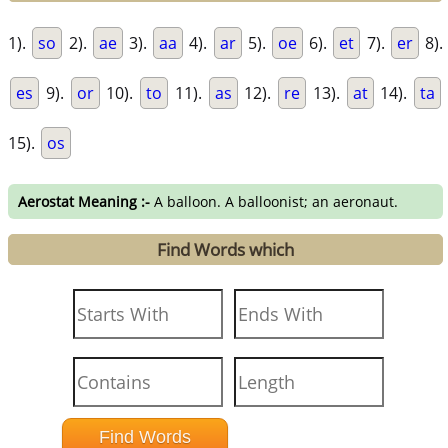
1).
so
2).
ae
3).
aa
4).
ar
5).
oe
6).
et
7).
er
8).
es
9).
or
10).
to
11).
as
12).
re
13).
at
14).
ta
15).
os
Aerostat Meaning :-
A balloon. A balloonist; an aeronaut.
Find Words which