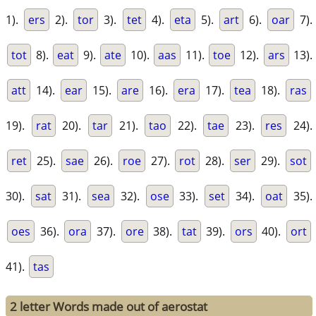
1).
ers
2).
tor
3).
tet
4).
eta
5).
art
6).
oar
7).
tot
8).
eat
9).
ate
10).
aas
11).
toe
12).
ars
13).
att
14).
ear
15).
are
16).
era
17).
tea
18).
ras
19).
rat
20).
tar
21).
tao
22).
tae
23).
res
24).
ret
25).
sae
26).
roe
27).
rot
28).
ser
29).
sot
30).
sat
31).
sea
32).
ose
33).
set
34).
oat
35).
oes
36).
ora
37).
ore
38).
tat
39).
ors
40).
ort
41).
tas
2 letter Words made out of aerostat