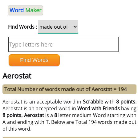
Word
Maker
Find Words :
Aerostat
Total Number of words made out of Aerostat = 194
Aerostat is an acceptable word in
Scrabble
with
8 points.
Aerostat is an accepted word in
Word with Friends
having
8 points.
Aerostat
is a
8
letter medium Word starting with
A and ending with T. Below are Total 194 words made out
of this word.