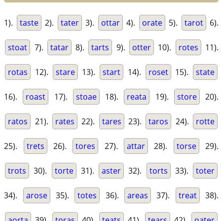
1).
taste
2).
tater
3).
ottar
4).
orate
5).
tarot
6).
stoat
7).
tatar
8).
tarts
9).
otter
10).
rotes
11).
rotas
12).
stare
13).
start
14).
roset
15).
state
16).
roast
17).
stoae
18).
reata
19).
store
20).
ratos
21).
rates
22).
tares
23).
taros
24).
rotte
25).
trets
26).
tores
27).
attar
28).
torse
29).
trots
30).
torte
31).
aster
32).
torts
33).
toter
34).
arose
35).
totes
36).
areas
37).
treat
38).
aorta
39).
toras
40).
teats
41).
tears
42).
oater