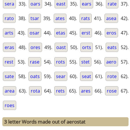
sera
33).
oars
34).
east
35).
ears
36).
rate
37).
rato
38).
tsar
39).
ates
40).
rats
41).
asea
42).
arts
43).
osar
44).
etas
45).
erst
46).
eros
47).
eras
48).
ores
49).
oast
50).
orts
51).
eats
52).
rest
53).
rase
54).
rots
55).
stet
56).
aero
57).
sate
58).
oats
59).
sear
60).
seat
61).
rote
62).
area
63).
rota
64).
rets
65).
ares
66).
rose
67).
roes
3 letter Words made out of aerostat