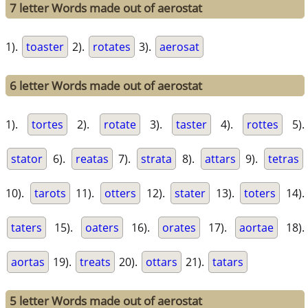
7 letter Words made out of aerostat
1).
toaster
2).
rotates
3).
aerosat
6 letter Words made out of aerostat
1).
tortes
2).
rotate
3).
taster
4).
rottes
5).
stator
6).
reatas
7).
strata
8).
attars
9).
tetras
10).
tarots
11).
otters
12).
stater
13).
toters
14).
taters
15).
oaters
16).
orates
17).
aortae
18).
aortas
19).
treats
20).
ottars
21).
tatars
5 letter Words made out of aerostat