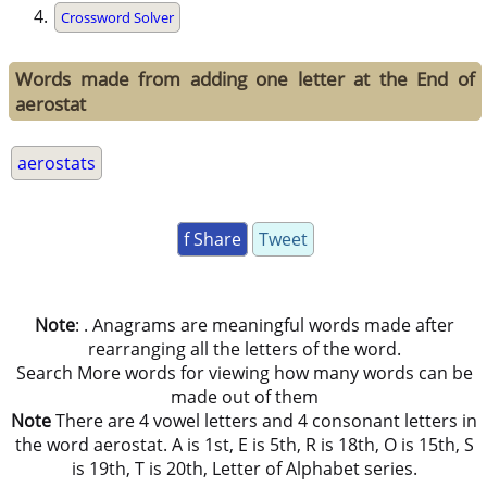
Crossword Solver
Words made from adding one letter at the End of
aerostat
aerostats
f Share
Tweet
Note
: . Anagrams are meaningful words made after
rearranging all the letters of the word.
Search More words for viewing how many words can be
made out of them
Note
There are 4 vowel letters and 4 consonant letters in
the word aerostat. A is 1st, E is 5th, R is 18th, O is 15th, S
is 19th, T is 20th, Letter of Alphabet series.