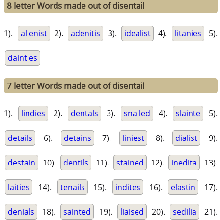
8 letter Words made out of disentail
1).
alienist
2).
adenitis
3).
idealist
4).
litanies
5).
dainties
7 letter Words made out of disentail
1).
lindies
2).
dentals
3).
snailed
4).
slainte
5).
details
6).
detains
7).
liniest
8).
dialist
9).
destain
10).
dentils
11).
stained
12).
inedita
13).
laities
14).
tenails
15).
indites
16).
elastin
17).
denials
18).
sainted
19).
liaised
20).
sedilia
21).