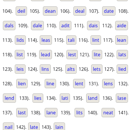
104).
deil
105).
dean
106).
deal
107).
date
108).
dals
109).
dale
110).
adit
111).
dais
112).
aide
113).
lids
114).
leas
115).
tali
116).
lint
117).
lean
118).
list
119).
lead
120).
lest
121).
lite
122).
lats
123).
leis
124).
lins
125).
alts
126).
lets
127).
lied
128).
lien
129).
line
130).
lent
131).
lens
132).
lend
133).
lies
134).
lati
135).
land
136).
lase
137).
last
138).
lane
139).
lits
140).
neat
141).
nail
142).
late
143).
lain