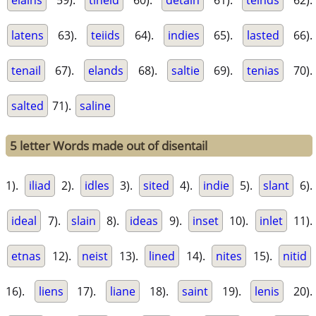
elains
59).
tineid
60).
detain
61).
teinds
62).
latens
63).
teiids
64).
indies
65).
lasted
66).
tenail
67).
elands
68).
saltie
69).
tenias
70).
salted
71).
saline
5 letter Words made out of disentail
1).
iliad
2).
idles
3).
sited
4).
indie
5).
slant
6).
ideal
7).
slain
8).
ideas
9).
inset
10).
inlet
11).
etnas
12).
neist
13).
lined
14).
nites
15).
nitid
16).
liens
17).
liane
18).
saint
19).
lenis
20).