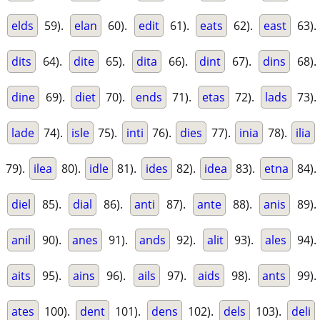
elds
59).
elan
60).
edit
61).
eats
62).
east
63).
dits
64).
dite
65).
dita
66).
dint
67).
dins
68).
dine
69).
diet
70).
ends
71).
etas
72).
lads
73).
lade
74).
isle
75).
inti
76).
dies
77).
inia
78).
ilia
79).
ilea
80).
idle
81).
ides
82).
idea
83).
etna
84).
diel
85).
dial
86).
anti
87).
ante
88).
anis
89).
anil
90).
anes
91).
ands
92).
alit
93).
ales
94).
aits
95).
ains
96).
ails
97).
aids
98).
ants
99).
ates
100).
dent
101).
dens
102).
dels
103).
deli