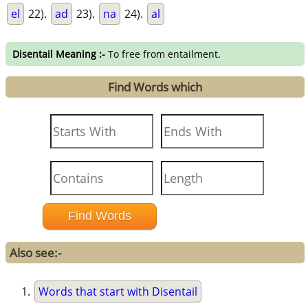
el
22).
ad
23).
na
24).
al
Disentail Meaning :-
To free from entailment.
Find Words which
Also see:-
Words that start with Disentail