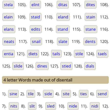
stela
105).
elint
106).
ditas
107).
dites
108).
elain
109).
staid
110).
eland
111).
stain
112).
elans
113).
edits
114).
stand
115).
stane
116).
neats
117).
snail
118).
slate
119).
dents
120).
entia
121).
diets
122).
tails
123).
stile
124).
taels
125).
slide
126).
dines
127).
stied
128).
dials
4 letter Words made out of disentail
1).
sine
2).
tile
3).
side
4).
site
5).
ties
6).
send
7).
nits
8).
slit
9).
sled
10).
nide
11).
nidi
12).