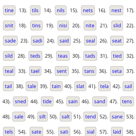
tine
13).
tils
14).
nils
15).
nets
16).
nest
17).
snit
18).
tins
19).
nisi
20).
nite
21).
slid
22).
sade
23).
sadi
24).
said
25).
seal
26).
seat
27).
sild
28).
teds
29).
teas
30).
tads
31).
tied
32).
teal
33).
tael
34).
sent
35).
tans
36).
seta
37).
tail
38).
tale
39).
tain
40).
slat
41).
tela
42).
sail
43).
sned
44).
tide
45).
sain
46).
sand
47).
tens
48).
sale
49).
silt
50).
salt
51).
tend
52).
sane
53).
tels
54).
sate
55).
sati
56).
sial
57).
laid
58).