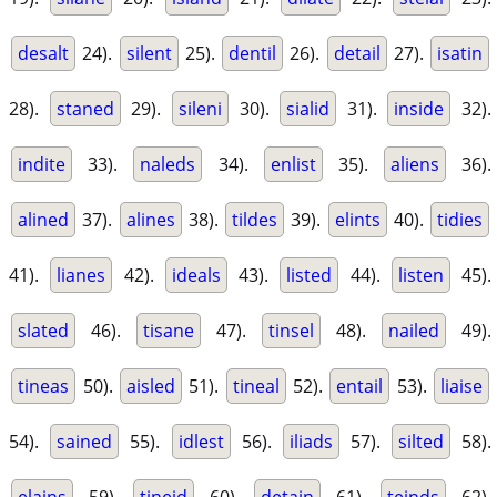
desalt
24).
silent
25).
dentil
26).
detail
27).
isatin
28).
staned
29).
sileni
30).
sialid
31).
inside
32).
indite
33).
naleds
34).
enlist
35).
aliens
36).
alined
37).
alines
38).
tildes
39).
elints
40).
tidies
41).
lianes
42).
ideals
43).
listed
44).
listen
45).
slated
46).
tisane
47).
tinsel
48).
nailed
49).
tineas
50).
aisled
51).
tineal
52).
entail
53).
liaise
54).
sained
55).
idlest
56).
iliads
57).
silted
58).