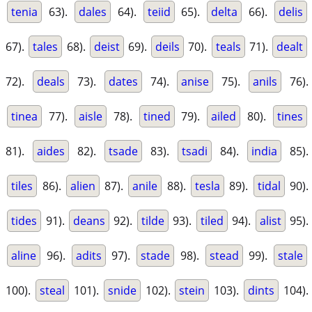
tenia
63).
dales
64).
teiid
65).
delta
66).
delis
67).
tales
68).
deist
69).
deils
70).
teals
71).
dealt
72).
deals
73).
dates
74).
anise
75).
anils
76).
tinea
77).
aisle
78).
tined
79).
ailed
80).
tines
81).
aides
82).
tsade
83).
tsadi
84).
india
85).
tiles
86).
alien
87).
anile
88).
tesla
89).
tidal
90).
tides
91).
deans
92).
tilde
93).
tiled
94).
alist
95).
aline
96).
adits
97).
stade
98).
stead
99).
stale
100).
steal
101).
snide
102).
stein
103).
dints
104).