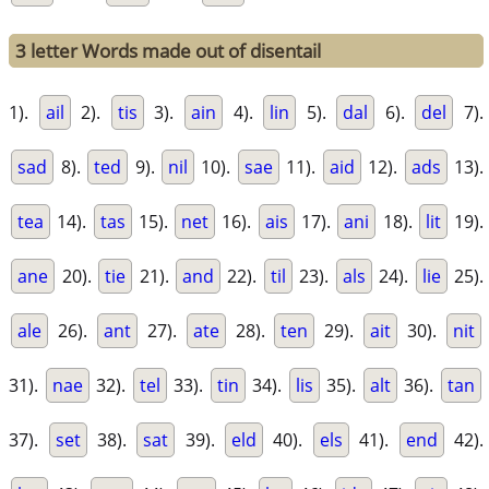
3 letter Words made out of disentail
1).
ail
2).
tis
3).
ain
4).
lin
5).
dal
6).
del
7).
sad
8).
ted
9).
nil
10).
sae
11).
aid
12).
ads
13).
tea
14).
tas
15).
net
16).
ais
17).
ani
18).
lit
19).
ane
20).
tie
21).
and
22).
til
23).
als
24).
lie
25).
ale
26).
ant
27).
ate
28).
ten
29).
ait
30).
nit
31).
nae
32).
tel
33).
tin
34).
lis
35).
alt
36).
tan
37).
set
38).
sat
39).
eld
40).
els
41).
end
42).