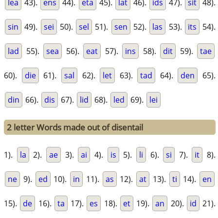
lea
43).
ens
44).
eta
45).
lat
46).
ids
47).
sit
48).
sin
49).
sei
50).
sel
51).
sen
52).
las
53).
its
54).
lad
55).
sea
56).
eat
57).
ins
58).
dit
59).
tae
60).
die
61).
sal
62).
let
63).
tad
64).
den
65).
din
66).
dis
67).
lid
68).
led
69).
lei
2 letter Words made out of disentail
1).
la
2).
ae
3).
ai
4).
is
5).
li
6).
si
7).
it
8).
ne
9).
ed
10).
in
11).
as
12).
at
13).
ti
14).
en
15).
de
16).
ta
17).
es
18).
et
19).
an
20).
id
21).