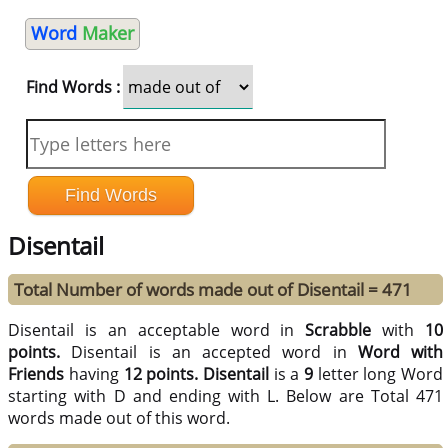
Word
Maker
Find Words :
Disentail
Total Number of words made out of Disentail = 471
Disentail is an acceptable word in
Scrabble
with
10
points.
Disentail is an accepted word in
Word with
Friends
having
12 points.
Disentail
is a
9
letter long Word
starting with D and ending with L. Below are Total 471
words made out of this word.