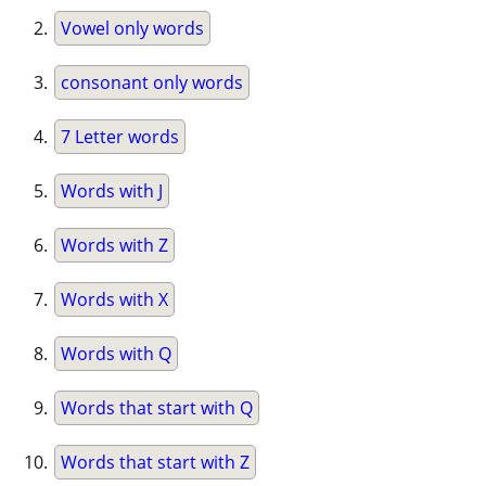
Vowel only words
consonant only words
7 Letter words
Words with J
Words with Z
Words with X
Words with Q
Words that start with Q
Words that start with Z