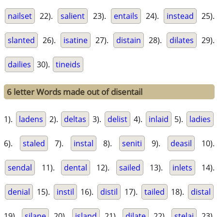
nailset
22).
salient
23).
entails
24).
instead
25).
slanted
26).
isatine
27).
distain
28).
dilates
29).
dailies
30).
tineids
6 letter Words made out of disentail
1).
ladens
2).
deltas
3).
delist
4).
inlaid
5).
ladies
6).
staled
7).
instal
8).
seniti
9).
deasil
10).
sendal
11).
dental
12).
sailed
13).
inlets
14).
denial
15).
instil
16).
distil
17).
tailed
18).
distal
19).
silane
20).
island
21).
dilate
22).
stelai
23).