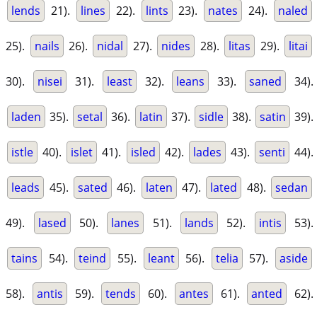
lends
21).
lines
22).
lints
23).
nates
24).
naled
25).
nails
26).
nidal
27).
nides
28).
litas
29).
litai
30).
nisei
31).
least
32).
leans
33).
saned
34).
laden
35).
setal
36).
latin
37).
sidle
38).
satin
39).
istle
40).
islet
41).
isled
42).
lades
43).
senti
44).
leads
45).
sated
46).
laten
47).
lated
48).
sedan
49).
lased
50).
lanes
51).
lands
52).
intis
53).
tains
54).
teind
55).
leant
56).
telia
57).
aside
58).
antis
59).
tends
60).
antes
61).
anted
62).