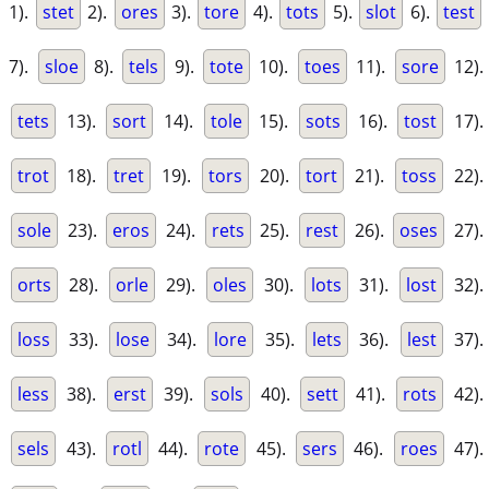
1).
stet
2).
ores
3).
tore
4).
tots
5).
slot
6).
test
7).
sloe
8).
tels
9).
tote
10).
toes
11).
sore
12).
tets
13).
sort
14).
tole
15).
sots
16).
tost
17).
trot
18).
tret
19).
tors
20).
tort
21).
toss
22).
sole
23).
eros
24).
rets
25).
rest
26).
oses
27).
orts
28).
orle
29).
oles
30).
lots
31).
lost
32).
loss
33).
lose
34).
lore
35).
lets
36).
lest
37).
less
38).
erst
39).
sols
40).
sett
41).
rots
42).
sels
43).
rotl
44).
rote
45).
sers
46).
roes
47).