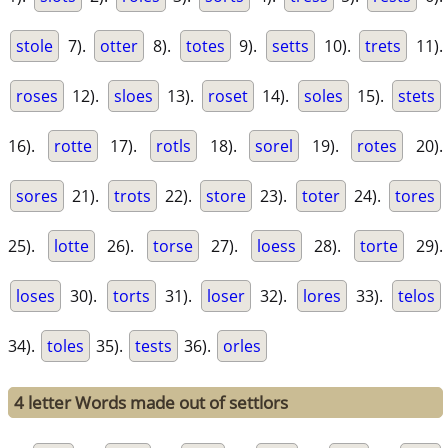
stole
7).
otter
8).
totes
9).
setts
10).
trets
11).
roses
12).
sloes
13).
roset
14).
soles
15).
stets
16).
rotte
17).
rotls
18).
sorel
19).
rotes
20).
sores
21).
trots
22).
store
23).
toter
24).
tores
25).
lotte
26).
torse
27).
loess
28).
torte
29).
loses
30).
torts
31).
loser
32).
lores
33).
telos
34).
toles
35).
tests
36).
orles
4 letter Words made out of settlors