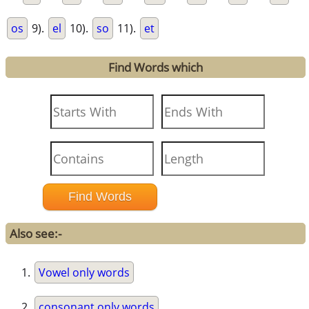
os
9).
el
10).
so
11).
et
Find Words which
Also see:-
Vowel only words
consonant only words