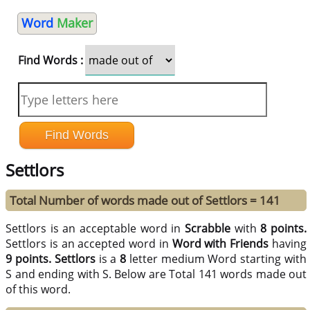
Word
Maker
Find Words :
Settlors
Total Number of words made out of Settlors = 141
Settlors is an acceptable word in
Scrabble
with
8 points.
Settlors is an accepted word in
Word with Friends
having
9 points.
Settlors
is a
8
letter medium Word starting with
S and ending with S. Below are Total 141 words made out
of this word.