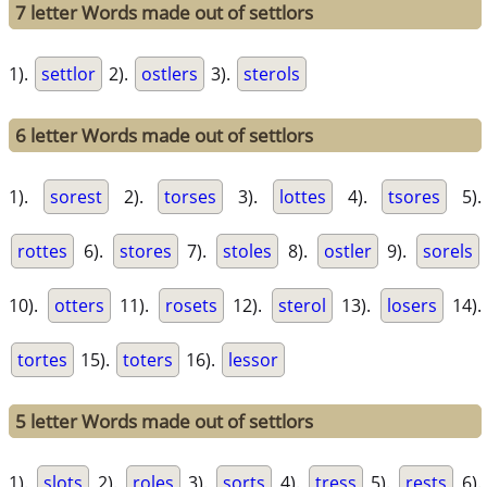
7 letter Words made out of settlors
1).
settlor
2).
ostlers
3).
sterols
6 letter Words made out of settlors
1).
sorest
2).
torses
3).
lottes
4).
tsores
5).
rottes
6).
stores
7).
stoles
8).
ostler
9).
sorels
10).
otters
11).
rosets
12).
sterol
13).
losers
14).
tortes
15).
toters
16).
lessor
5 letter Words made out of settlors
1).
slots
2).
roles
3).
sorts
4).
tress
5).
rests
6).