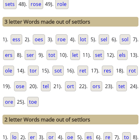
sets
48).
rose
49).
role
3 letter Words made out of settlors
1).
ess
2).
oes
3).
roe
4).
lot
5).
sel
6).
sol
7).
ers
8).
ser
9).
tot
10).
let
11).
set
12).
els
13).
ole
14).
tor
15).
sot
16).
ret
17).
res
18).
rot
19).
ose
20).
tel
21).
ort
22).
ors
23).
tet
24).
ore
25).
toe
2 letter Words made out of settlors
1).
lo
2).
er
3).
or
4).
oe
5).
es
6).
re
7).
to
8).