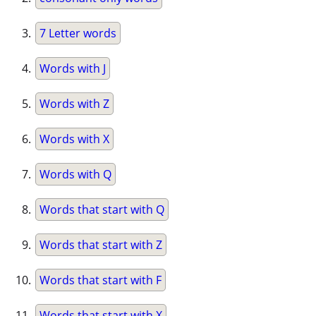
7 Letter words
Words with J
Words with Z
Words with X
Words with Q
Words that start with Q
Words that start with Z
Words that start with F
Words that start with X