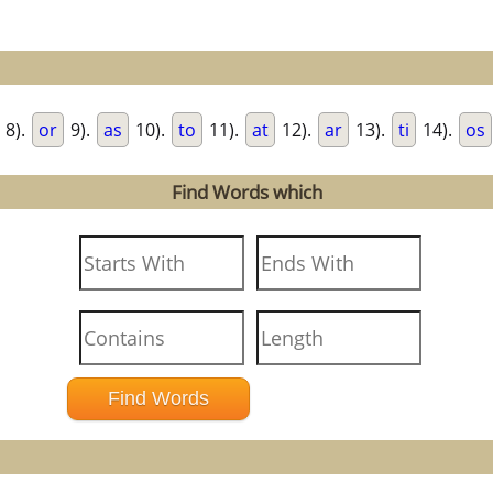
8).
or
9).
as
10).
to
11).
at
12).
ar
13).
ti
14).
os
Find Words which