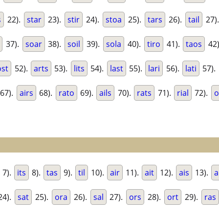
s
22).
star
23).
stir
24).
stoa
25).
tars
26).
tail
27)
37).
soar
38).
soil
39).
sola
40).
tiro
41).
taos
42
ost
52).
arts
53).
lits
54).
last
55).
lari
56).
lati
57).
67).
airs
68).
rato
69).
ails
70).
rats
71).
rial
72).
o
7).
its
8).
tas
9).
til
10).
air
11).
ait
12).
ais
13).
a
4).
sat
25).
ora
26).
sal
27).
ors
28).
ort
29).
ras