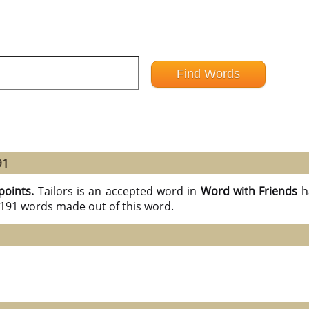
91
points.
Tailors is an accepted word in
Word with Friends
h
l 191 words made out of this word.