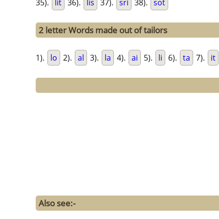
35).
lit
36).
lis
37).
sri
38).
sot
2 letter Words made out of tailors
1).
lo
2).
al
3).
la
4).
ai
5).
li
6).
ta
7).
it
Also see:-