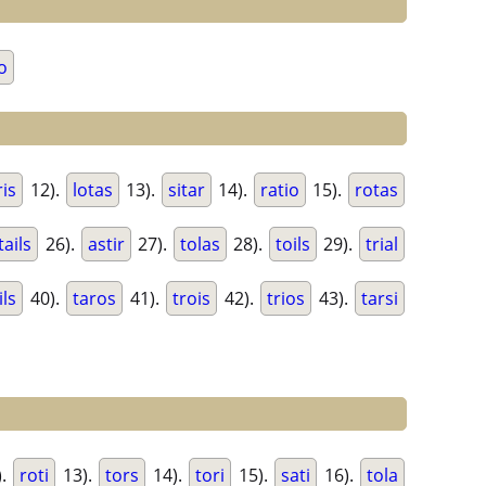
to
ris
12).
lotas
13).
sitar
14).
ratio
15).
rotas
tails
26).
astir
27).
tolas
28).
toils
29).
trial
ils
40).
taros
41).
trois
42).
trios
43).
tarsi
).
roti
13).
tors
14).
tori
15).
sati
16).
tola