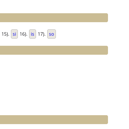
15).
si
16).
is
17).
so