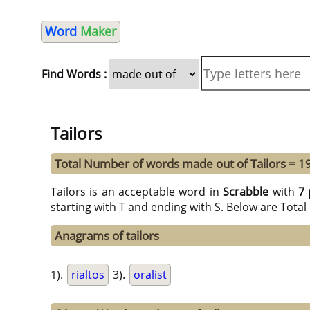
Word
Maker
Find Words :
Tailors
Total Number of words made out of Tailors = 1
Tailors is an acceptable word in
Scrabble
with
7 
starting with T and ending with S. Below are Tota
Anagrams of tailors
1).
rialtos
3).
oralist