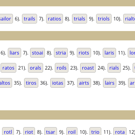
sailor
6).
trails
7).
ratios
8).
trials
9).
triols
10).
rial
6).
liars
7).
stoai
8).
stria
9).
riots
10).
laris
11).
lo
ratos
21).
orals
22).
roils
23).
roast
24).
rials
25).
altos
35).
tiros
36).
iotas
37).
airts
38).
lairs
39).
ar
.
rotl
7).
riot
8).
tsar
9).
roil
10).
trio
11).
rota
12