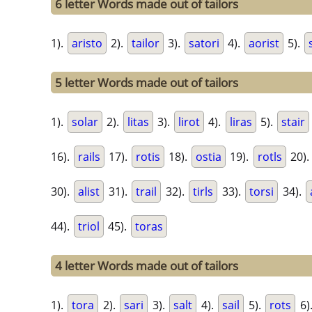
6 letter Words made out of tailors
1).
aristo
2).
tailor
3).
satori
4).
aorist
5).
5 letter Words made out of tailors
1).
solar
2).
litas
3).
lirot
4).
liras
5).
stair
16).
rails
17).
rotis
18).
ostia
19).
rotls
20).
30).
alist
31).
trail
32).
tirls
33).
torsi
34).
44).
triol
45).
toras
4 letter Words made out of tailors
1).
tora
2).
sari
3).
salt
4).
sail
5).
rots
6)