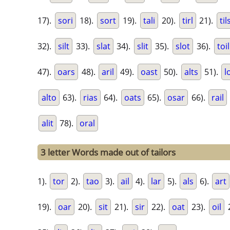
17).
sori
18).
sort
19).
tali
20).
tirl
21).
til
32).
silt
33).
slat
34).
slit
35).
slot
36).
toil
47).
oars
48).
aril
49).
oast
50).
alts
51).
l
alto
63).
rias
64).
oats
65).
osar
66).
rail
alit
78).
oral
3 letter Words made out of tailors
1).
tor
2).
tao
3).
ail
4).
lar
5).
als
6).
art
19).
oar
20).
sit
21).
sir
22).
oat
23).
oil
2