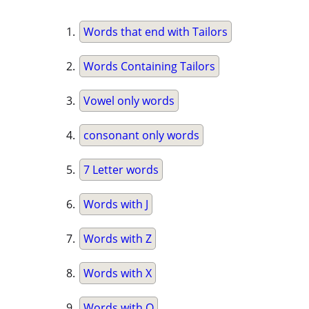
Words that end with Tailors
Words Containing Tailors
Vowel only words
consonant only words
7 Letter words
Words with J
Words with Z
Words with X
Words with Q