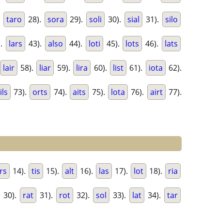
.
taro
28).
sora
29).
soli
30).
sial
31).
silo
).
lars
43).
also
44).
loti
45).
lots
46).
lats
lair
58).
liar
59).
lira
60).
list
61).
iota
62).
ils
73).
orts
74).
aits
75).
lota
76).
airt
77).
rs
14).
tis
15).
alt
16).
las
17).
lot
18).
ria
30).
rat
31).
rot
32).
sol
33).
lat
34).
tar