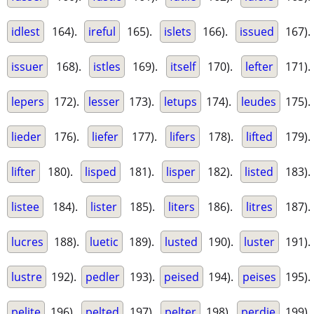
idlest
164).
ireful
165).
islets
166).
issued
167).
issuer
168).
istles
169).
itself
170).
lefter
171).
lepers
172).
lesser
173).
letups
174).
leudes
175).
lieder
176).
liefer
177).
lifers
178).
lifted
179).
lifter
180).
lisped
181).
lisper
182).
listed
183).
listee
184).
lister
185).
liters
186).
litres
187).
lucres
188).
luetic
189).
lusted
190).
luster
191).
lustre
192).
pedler
193).
peised
194).
peises
195).
pelite
196).
pelted
197).
pelter
198).
perdie
199).