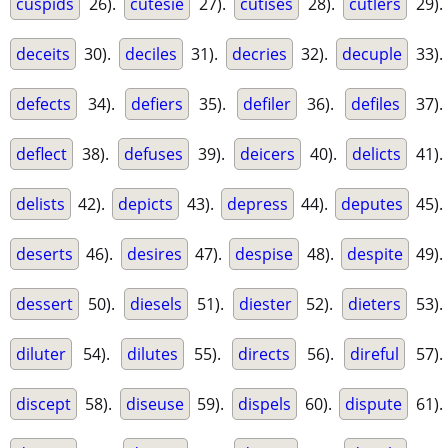
cuspids
26).
cutesie
27).
cutises
28).
cutlers
29).
deceits
30).
deciles
31).
decries
32).
decuple
33).
defects
34).
defiers
35).
defiler
36).
defiles
37).
deflect
38).
defuses
39).
deicers
40).
delicts
41).
delists
42).
depicts
43).
depress
44).
deputes
45).
deserts
46).
desires
47).
despise
48).
despite
49).
dessert
50).
diesels
51).
diester
52).
dieters
53).
diluter
54).
dilutes
55).
directs
56).
direful
57).
discept
58).
diseuse
59).
dispels
60).
dispute
61).