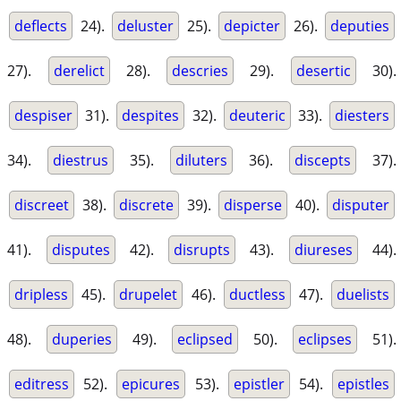
deflects
24).
deluster
25).
depicter
26).
deputies
27).
derelict
28).
descries
29).
desertic
30).
despiser
31).
despites
32).
deuteric
33).
diesters
34).
diestrus
35).
diluters
36).
discepts
37).
discreet
38).
discrete
39).
disperse
40).
disputer
41).
disputes
42).
disrupts
43).
diureses
44).
dripless
45).
drupelet
46).
ductless
47).
duelists
48).
duperies
49).
eclipsed
50).
eclipses
51).
editress
52).
epicures
53).
epistler
54).
epistles