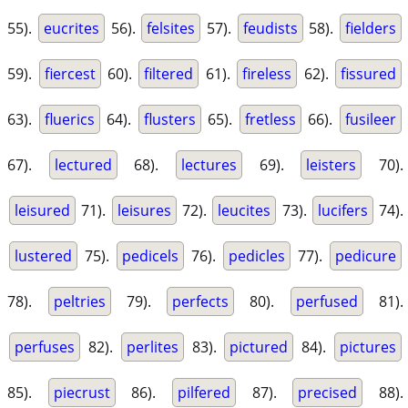
55).
eucrites
56).
felsites
57).
feudists
58).
fielders
59).
fiercest
60).
filtered
61).
fireless
62).
fissured
63).
fluerics
64).
flusters
65).
fretless
66).
fusileer
67).
lectured
68).
lectures
69).
leisters
70).
leisured
71).
leisures
72).
leucites
73).
lucifers
74).
lustered
75).
pedicels
76).
pedicles
77).
pedicure
78).
peltries
79).
perfects
80).
perfused
81).
perfuses
82).
perlites
83).
pictured
84).
pictures
85).
piecrust
86).
pilfered
87).
precised
88).