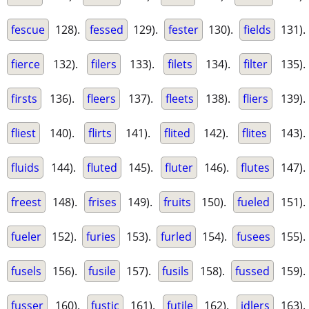
fescue
128).
fessed
129).
fester
130).
fields
131).
fierce
132).
filers
133).
filets
134).
filter
135).
firsts
136).
fleers
137).
fleets
138).
fliers
139).
fliest
140).
flirts
141).
flited
142).
flites
143).
fluids
144).
fluted
145).
fluter
146).
flutes
147).
freest
148).
frises
149).
fruits
150).
fueled
151).
fueler
152).
furies
153).
furled
154).
fusees
155).
fusels
156).
fusile
157).
fusils
158).
fussed
159).
fusser
160).
fustic
161).
futile
162).
idlers
163).