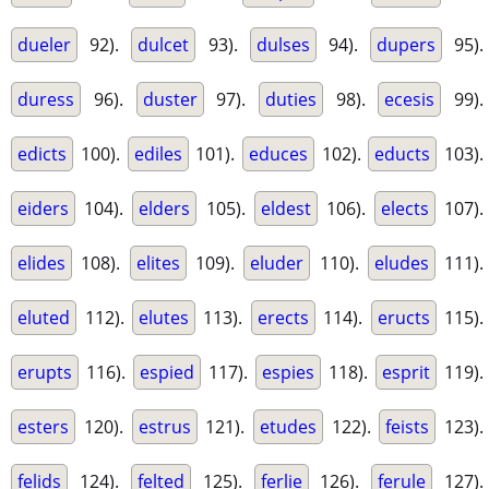
dueler
92).
dulcet
93).
dulses
94).
dupers
95).
duress
96).
duster
97).
duties
98).
ecesis
99).
edicts
100).
ediles
101).
educes
102).
educts
103).
eiders
104).
elders
105).
eldest
106).
elects
107).
elides
108).
elites
109).
eluder
110).
eludes
111).
eluted
112).
elutes
113).
erects
114).
eructs
115).
erupts
116).
espied
117).
espies
118).
esprit
119).
esters
120).
estrus
121).
etudes
122).
feists
123).
felids
124).
felted
125).
ferlie
126).
ferule
127).