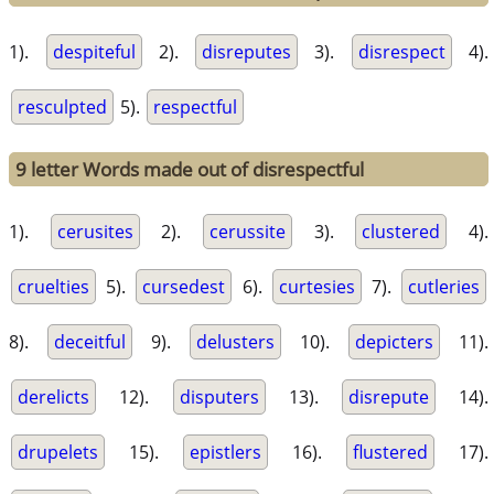
1).
despiteful
2).
disreputes
3).
disrespect
4).
resculpted
5).
respectful
9 letter Words made out of disrespectful
1).
cerusites
2).
cerussite
3).
clustered
4).
cruelties
5).
cursedest
6).
curtesies
7).
cutleries
8).
deceitful
9).
delusters
10).
depicters
11).
derelicts
12).
disputers
13).
disrepute
14).
drupelets
15).
epistlers
16).
flustered
17).