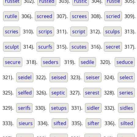
russet
302).
rusted
303).
rustic
304).
rustle
305).
rutile
306).
screed
307).
screes
308).
scried
309).
scries
310).
scrips
311).
script
312).
sculps
313).
sculpt
314).
scurfs
315).
scutes
316).
secret
317).
secure
318).
seders
319).
sedile
320).
seduce
321).
seidel
322).
seised
323).
seiser
324).
select
325).
selfed
326).
septic
327).
serest
328).
series
329).
serifs
330).
setups
331).
sidler
332).
sidles
333).
sieurs
334).
sifted
335).
sifter
336).
silted