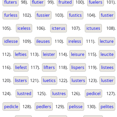
fluters
98).
flutier
99).
fruited
100).
fuelers
101).
furless
102).
fussier
103).
fustics
104).
fustier
105).
iceless
106).
icterus
107).
ictuses
108).
idlesse
109).
ileuses
110).
ireless
111).
lecture
112).
lefties
113).
leister
114).
leisure
115).
leucite
116).
liefest
117).
lifters
118).
lispers
119).
listees
120).
listers
121).
luetics
122).
lusters
123).
lustier
124).
lustred
125).
lustres
126).
pedicel
127).
pedicle
128).
pedlers
129).
pelisse
130).
pelites