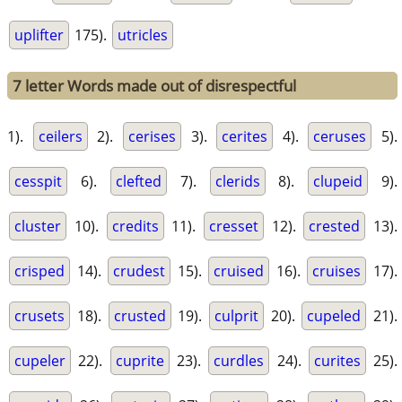
uplifter
175).
utricles
7 letter Words made out of disrespectful
1).
ceilers
2).
cerises
3).
cerites
4).
ceruses
5).
cesspit
6).
clefted
7).
clerids
8).
clupeid
9).
cluster
10).
credits
11).
cresset
12).
crested
13).
crisped
14).
crudest
15).
cruised
16).
cruises
17).
crusets
18).
crusted
19).
culprit
20).
cupeled
21).
cupeler
22).
cuprite
23).
curdles
24).
curites
25).