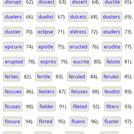
disrupt
62).
dissect
63).
dissert
64).
ductile
65).
duelers
66).
duelist
67).
dulcets
68).
dusters
69).
dustier
70).
eclipse
71).
eldress
72).
eluders
73).
epicure
74).
epistle
75).
eructed
76).
erudite
77).
erupted
78).
esprits
79).
eucrite
80).
felsite
81).
ferlies
82).
fertile
83).
feruled
84).
ferules
85).
fescues
86).
festers
87).
fetuses
88).
feudist
89).
ficuses
90).
fielder
91).
fileted
92).
filters
93).
fissure
94).
flirted
95).
flueric
96).
fluster
97).