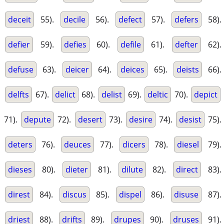
deceit
55).
decile
56).
defect
57).
defers
58).
defier
59).
defies
60).
defile
61).
defter
62).
defuse
63).
deicer
64).
deices
65).
deists
66).
delfts
67).
delict
68).
delist
69).
deltic
70).
depict
71).
depute
72).
desert
73).
desire
74).
desist
75).
deters
76).
deuces
77).
dicers
78).
diesel
79).
dieses
80).
dieter
81).
dilute
82).
direct
83).
direst
84).
discus
85).
dispel
86).
disuse
87).
driest
88).
drifts
89).
drupes
90).
druses
91).