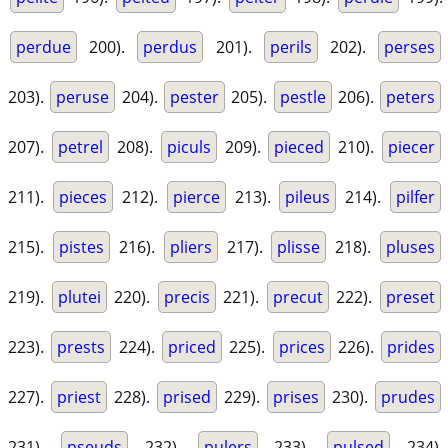
perdue
200).
perdus
201).
perils
202).
perses
203).
peruse
204).
pester
205).
pestle
206).
peters
207).
petrel
208).
piculs
209).
pieced
210).
piecer
211).
pieces
212).
pierce
213).
pileus
214).
pilfer
215).
pistes
216).
pliers
217).
plisse
218).
pluses
219).
plutei
220).
precis
221).
precut
222).
preset
223).
prests
224).
priced
225).
prices
226).
prides
227).
priest
228).
prised
229).
prises
230).
prudes
231).
pseuds
232).
pulers
233).
pulsed
234).