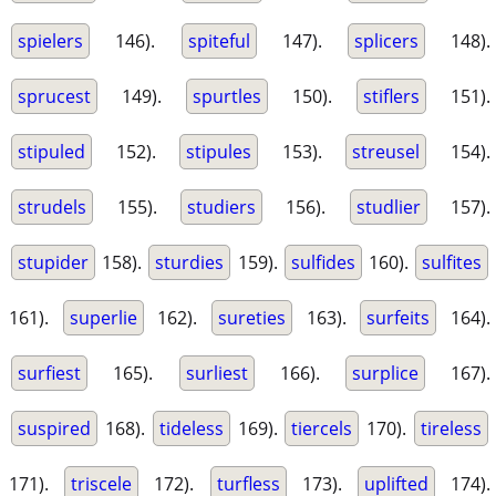
spielers
146).
spiteful
147).
splicers
148).
sprucest
149).
spurtles
150).
stiflers
151).
stipuled
152).
stipules
153).
streusel
154).
strudels
155).
studiers
156).
studlier
157).
stupider
158).
sturdies
159).
sulfides
160).
sulfites
161).
superlie
162).
sureties
163).
surfeits
164).
surfiest
165).
surliest
166).
surplice
167).
suspired
168).
tideless
169).
tiercels
170).
tireless
171).
triscele
172).
turfless
173).
uplifted
174).