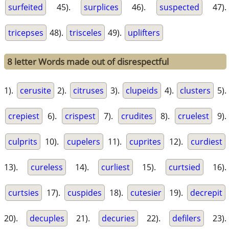
surfeited
45).
surplices
46).
suspected
47).
tricepses
48).
trisceles
49).
uplifters
8 letter Words made out of disrespectful
1).
cerusite
2).
citruses
3).
clupeids
4).
clusters
5).
crepiest
6).
crispest
7).
crudites
8).
cruelest
9).
culprits
10).
cupelers
11).
cuprites
12).
curdiest
13).
cureless
14).
curliest
15).
curtsied
16).
curtsies
17).
cuspides
18).
cutesier
19).
decrepit
20).
decuples
21).
decuries
22).
defilers
23).