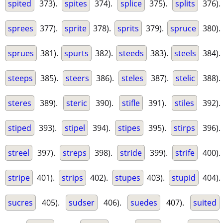
spited
373).
spites
374).
splice
375).
splits
376).
sprees
377).
sprite
378).
sprits
379).
spruce
380).
sprues
381).
spurts
382).
steeds
383).
steels
384).
steeps
385).
steers
386).
steles
387).
stelic
388).
steres
389).
steric
390).
stifle
391).
stiles
392).
stiped
393).
stipel
394).
stipes
395).
stirps
396).
streel
397).
streps
398).
stride
399).
strife
400).
stripe
401).
strips
402).
stupes
403).
stupid
404).
sucres
405).
sudser
406).
suedes
407).
suited