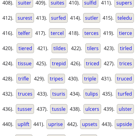
408).
suiter
409).
suites
410).
sulfid
411).
supers
412).
surest
413).
surfed
414).
sutler
415).
teledu
416).
telfer
417).
tercel
418).
terces
419).
tierce
420).
tiered
421).
tildes
422).
tilers
423).
tirled
424).
tissue
425).
trepid
426).
triced
427).
trices
428).
trifle
429).
tripes
430).
triple
431).
truced
432).
truces
433).
tsuris
434).
tulips
435).
turfed
436).
tusser
437).
tussle
438).
ulcers
439).
ulster
440).
uplift
441).
uprise
442).
upsets
443).
upside