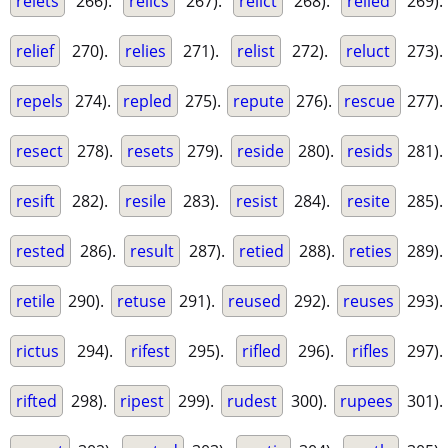
relets
266).
relics
267).
relict
268).
relied
269).
relief
270).
relies
271).
relist
272).
reluct
273).
repels
274).
repled
275).
repute
276).
rescue
277).
resect
278).
resets
279).
reside
280).
resids
281).
resift
282).
resile
283).
resist
284).
resite
285).
rested
286).
result
287).
retied
288).
reties
289).
retile
290).
retuse
291).
reused
292).
reuses
293).
rictus
294).
rifest
295).
rifled
296).
rifles
297).
rifted
298).
ripest
299).
rudest
300).
rupees
301).