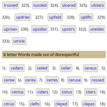
trussed
323).
tussled
324).
ulcered
325).
ulsters
326).
updries
327).
upfield
328).
uplifts
329).
uprises
330).
upsides
331).
upstirs
332).
ureides
333).
utricle
6 letter Words made out of disrespectful
1).
ceders
2).
ceiled
3).
ceiler
4).
cereus
5).
cerise
6).
cerite
7).
certes
8).
ceruse
9).
cessed
10).
cestus
11).
ciders
12).
cistus
13).
citers
14).
citrus
15).
clefts
16).
cleped
17).
clepes
18).