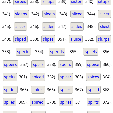
337).
sirees
338).
sirups
339).
sister
340).
situps
341).
sleeps
342).
sleets
343).
sliced
344).
slicer
345).
slices
346).
slider
347).
slides
348).
sliest
349).
sliped
350).
slipes
351).
sluice
352).
slurps
353).
specie
354).
speeds
355).
speels
356).
speers
357).
speils
358).
speirs
359).
speise
360).
spelts
361).
spiced
362).
spicer
363).
spices
364).
spider
365).
spiels
366).
spiers
367).
spiled
368).
spiles
369).
spired
370).
spires
371).
spirts
372).