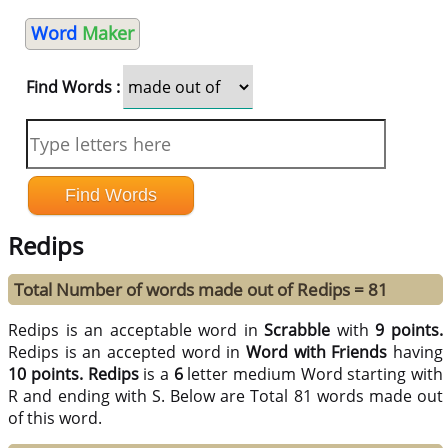
Word
Maker
Find Words :
Redips
Total Number of words made out of Redips = 81
Redips is an acceptable word in
Scrabble
with
9 points.
Redips is an accepted word in
Word with Friends
having
10 points.
Redips
is a
6
letter medium Word starting with
R and ending with S. Below are Total 81 words made out
of this word.