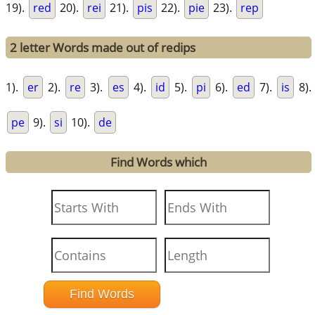
19).
red
20).
rei
21).
pis
22).
pie
23).
rep
2 letter Words made out of redips
1).
er
2).
re
3).
es
4).
id
5).
pi
6).
ed
7).
is
8).
pe
9).
si
10).
de
Find Words which