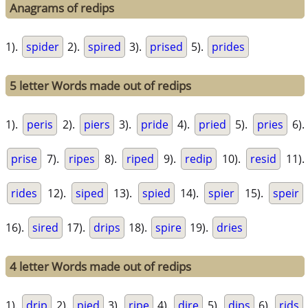
Anagrams of redips
1).
spider
2).
spired
3).
prised
5).
prides
5 letter Words made out of redips
1).
peris
2).
piers
3).
pride
4).
pried
5).
pries
6).
prise
7).
ripes
8).
riped
9).
redip
10).
resid
11).
rides
12).
siped
13).
spied
14).
spier
15).
speir
16).
sired
17).
drips
18).
spire
19).
dries
4 letter Words made out of redips
1).
drip
2).
pied
3).
ripe
4).
dire
5).
dips
6).
rids