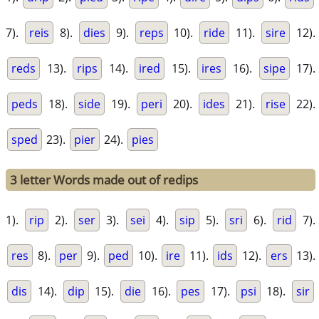
7).
reis
8).
dies
9).
reps
10).
ride
11).
sire
12).
reds
13).
rips
14).
ired
15).
ires
16).
sipe
17).
peds
18).
side
19).
peri
20).
ides
21).
rise
22).
sped
23).
pier
24).
pies
3 letter Words made out of redips
1).
rip
2).
ser
3).
sei
4).
sip
5).
sri
6).
rid
7).
res
8).
per
9).
ped
10).
ire
11).
ids
12).
ers
13).
dis
14).
dip
15).
die
16).
pes
17).
psi
18).
sir