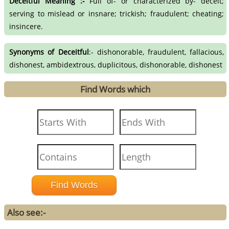
Deceitful Meaning :-
Full of- or characterized by- deceit;
serving to mislead or insnare; trickish; fraudulent; cheating;
insincere.
Synonyms of Deceitful
:- dishonorable, fraudulent, fallacious,
dishonest, ambidextrous, duplicitous, dishonorable, dishonest
Find Words which
Also see:-