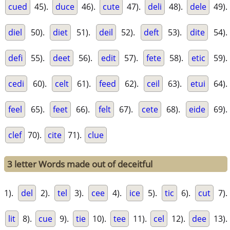
cued
45).
duce
46).
cute
47).
deli
48).
dele
49).
diel
50).
diet
51).
deil
52).
deft
53).
dite
54).
defi
55).
deet
56).
edit
57).
fete
58).
etic
59).
cedi
60).
celt
61).
feed
62).
ceil
63).
etui
64).
feel
65).
feet
66).
felt
67).
cete
68).
eide
69).
clef
70).
cite
71).
clue
3 letter Words made out of deceitful
1).
del
2).
tel
3).
cee
4).
ice
5).
tic
6).
cut
7).
lit
8).
cue
9).
tie
10).
tee
11).
cel
12).
dee
13).