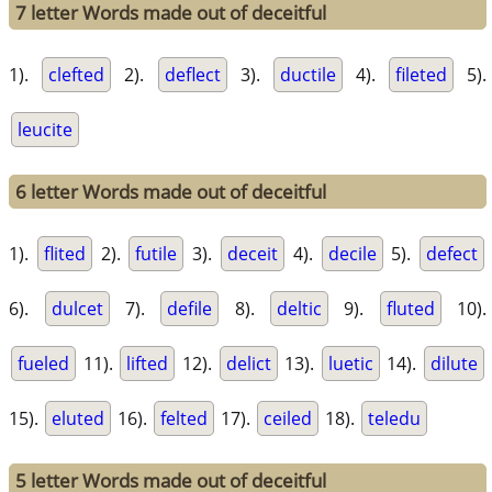
7 letter Words made out of deceitful
1).
clefted
2).
deflect
3).
ductile
4).
fileted
5).
leucite
6 letter Words made out of deceitful
1).
flited
2).
futile
3).
deceit
4).
decile
5).
defect
6).
dulcet
7).
defile
8).
deltic
9).
fluted
10).
fueled
11).
lifted
12).
delict
13).
luetic
14).
dilute
15).
eluted
16).
felted
17).
ceiled
18).
teledu
5 letter Words made out of deceitful