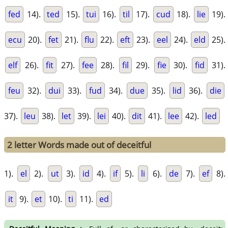
fed
14).
ted
15).
tui
16).
til
17).
cud
18).
lie
19).
ecu
20).
fet
21).
flu
22).
eft
23).
eel
24).
eld
25).
elf
26).
fit
27).
fee
28).
fil
29).
fie
30).
fid
31).
feu
32).
dui
33).
fud
34).
due
35).
lid
36).
die
37).
leu
38).
let
39).
lei
40).
dit
41).
lee
42).
led
2 letter Words made out of deceitful
1).
el
2).
ut
3).
id
4).
if
5).
li
6).
de
7).
ef
8).
it
9).
et
10).
ti
11).
ed