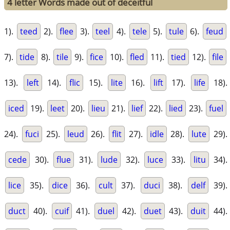
4 letter Words made out of deceitful
1).
teed
2).
flee
3).
teel
4).
tele
5).
tule
6).
feud
7).
tide
8).
tile
9).
fice
10).
fled
11).
tied
12).
file
13).
left
14).
flic
15).
lite
16).
lift
17).
life
18).
iced
19).
leet
20).
lieu
21).
lief
22).
lied
23).
fuel
24).
fuci
25).
leud
26).
flit
27).
idle
28).
lute
29).
cede
30).
flue
31).
lude
32).
luce
33).
litu
34).
lice
35).
dice
36).
cult
37).
duci
38).
delf
39).
duct
40).
cuif
41).
duel
42).
duet
43).
duit
44).