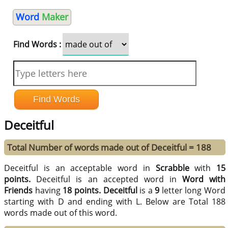
Word
Maker
Find Words :
Deceitful
Total Number of words made out of Deceitful = 188
Deceitful is an acceptable word in
Scrabble
with
15
points.
Deceitful is an accepted word in
Word with
Friends
having
18 points.
Deceitful
is a
9
letter long Word
starting with D and ending with L. Below are Total 188
words made out of this word.