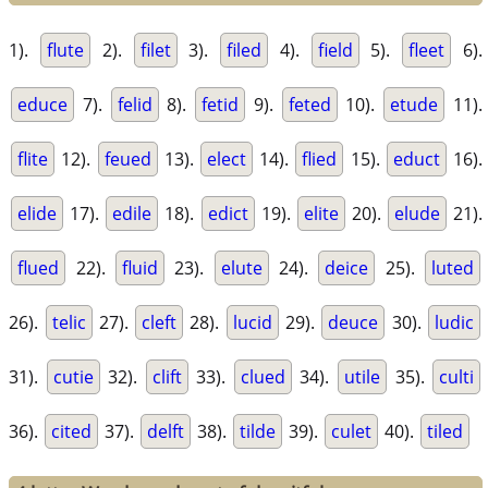
1).
flute
2).
filet
3).
filed
4).
field
5).
fleet
6).
educe
7).
felid
8).
fetid
9).
feted
10).
etude
11).
flite
12).
feued
13).
elect
14).
flied
15).
educt
16).
elide
17).
edile
18).
edict
19).
elite
20).
elude
21).
flued
22).
fluid
23).
elute
24).
deice
25).
luted
26).
telic
27).
cleft
28).
lucid
29).
deuce
30).
ludic
31).
cutie
32).
clift
33).
clued
34).
utile
35).
culti
36).
cited
37).
delft
38).
tilde
39).
culet
40).
tiled