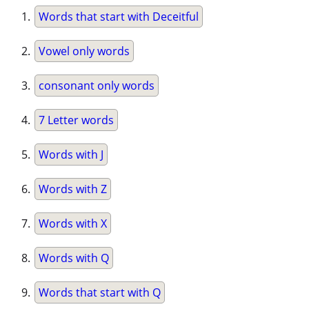
Words that start with Deceitful
Vowel only words
consonant only words
7 Letter words
Words with J
Words with Z
Words with X
Words with Q
Words that start with Q