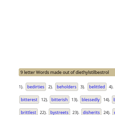
9 letter Words made out of diethylstilbestrol
1).
bedirties
2).
beholders
3).
belittled
4)
bitterest
12).
bitterish
13).
blessedly
14).
brittlest
22).
bystreets
23).
disherits
24).