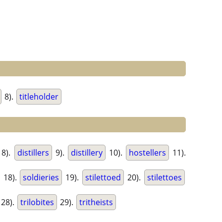
8).
titleholder
8).
distillers
9).
distillery
10).
hostellers
11).
18).
soldieries
19).
stilettoed
20).
stilettoes
28).
trilobites
29).
tritheists