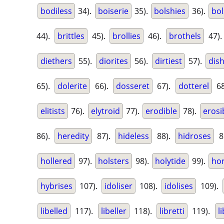
bodiless
34).
boiserie
35).
bolshies
36).
bol
44).
brittles
45).
brollies
46).
brothels
47)
diethers
55).
diorites
56).
dirtiest
57).
dish
65).
dolerite
66).
dosseret
67).
dotterel
68
elitists
76).
elytroid
77).
erodible
78).
erosi
86).
heredity
87).
hideless
88).
hidroses
8
hollered
97).
holsters
98).
holytide
99).
hor
hybrises
107).
idoliser
108).
idolises
109).
libelled
117).
libeller
118).
libretti
119).
l