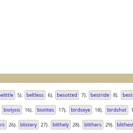
elittle
5).
beltless
6).
besotted
7).
bestride
8).
best
.
biolysis
16).
biotites
17).
birdseye
18).
birdshot
1
ers
26).
blistery
27).
blithely
28).
blithers
29).
blithes