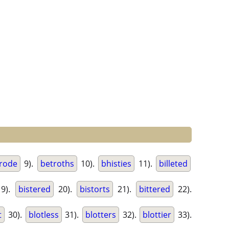
rode
9).
betroths
10).
bhisties
11).
billeted
9).
bistered
20).
bistorts
21).
bittered
22).
t
30).
blotless
31).
blotters
32).
blottier
33).