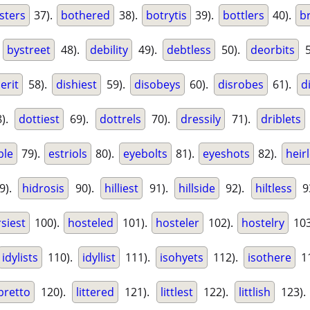
sters
37).
bothered
38).
botrytis
39).
bottlers
40).
br
.
bystreet
48).
debility
49).
debtless
50).
deorbits
5
erit
58).
dishiest
59).
disobeys
60).
disrobes
61).
di
).
dottiest
69).
dottrels
70).
dressily
71).
driblets
ble
79).
estriols
80).
eyebolts
81).
eyeshots
82).
heir
9).
hidrosis
90).
hilliest
91).
hillside
92).
hiltless
9
siest
100).
hosteled
101).
hosteler
102).
hostelry
103
idylists
110).
idyllist
111).
isohyets
112).
isothere
1
ibretto
120).
littered
121).
littlest
122).
littlish
123)