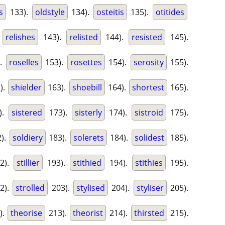
s
133).
oldstyle
134).
osteitis
135).
otitides
.
relishes
143).
relisted
144).
resisted
145).
).
roselles
153).
rosettes
154).
serosity
155).
).
shielder
163).
shoebill
164).
shortest
165).
).
sistered
173).
sisterly
174).
sistroid
175).
).
soldiery
183).
solerets
184).
solidest
185).
2).
stillier
193).
stithied
194).
stithies
195).
2).
strolled
203).
stylised
204).
styliser
205).
).
theorise
213).
theorist
214).
thirsted
215).