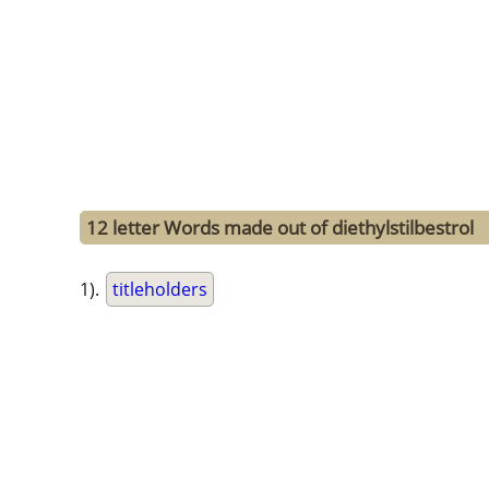
12 letter Words made out of diethylstilbestrol
1).
titleholders