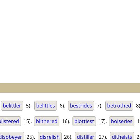
.
belittler
5).
belittles
6).
bestrides
7).
betrothed
8
blistered
15).
blithered
16).
blottiest
17).
boiseries
1
disobeyer
25).
disrelish
26).
distiller
27).
ditheists
2