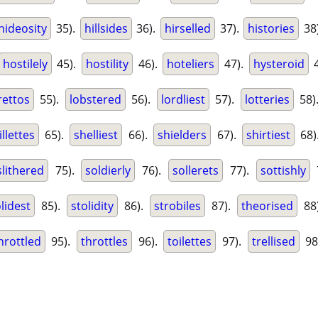
hideosity
35).
hillsides
36).
hirselled
37).
histories
38
hostilely
45).
hostility
46).
hoteliers
47).
hysteroid
4
rettos
55).
lobstered
56).
lordliest
57).
lotteries
58)
illettes
65).
shelliest
66).
shielders
67).
shirtiest
68)
slithered
75).
soldierly
76).
sollerets
77).
sottishly
lidest
85).
stolidity
86).
strobiles
87).
theorised
88
hrottled
95).
throttles
96).
toilettes
97).
trellised
98