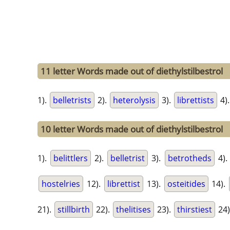
11 letter Words made out of diethylstilbestrol
1).
belletrists
2).
heterolysis
3).
librettists
4)
10 letter Words made out of diethylstilbestrol
1).
belittlers
2).
belletrist
3).
betrotheds
4).
hostelries
12).
librettist
13).
osteitides
14).
21).
stillbirth
22).
thelitises
23).
thirstiest
24)