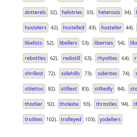
dotterels
32).
helotries
33).
heterosis
34).
hostelers
42).
hostelled
43).
hosteller
44).
libelists
52).
libellers
53).
liberties
54).
lib
rebottles
62).
redistill
63).
rhyolites
64).
r
shrillest
72).
sidehills
73).
siderites
74).
stilettos
82).
stilliest
83).
stiltedly
84).
sto
thistlier
92).
tholeiite
93).
throstles
94).
t
troilites
102).
trolleyed
103).
yodellers