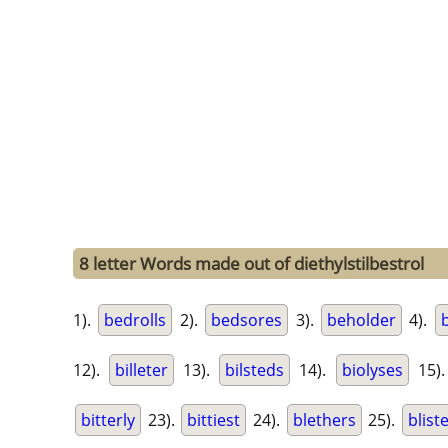
8 letter Words made out of diethylstilbestrol
1).
bedrolls
2).
bedsores
3).
beholder
4).
b
12).
billeter
13).
bilsteds
14).
biolyses
15)
bitterly
23).
bittiest
24).
blethers
25).
blist