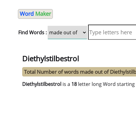
Word
Maker
Find Words :
Diethylstilbestrol
Total Number of words made out of Diethylstilb
Diethylstilbestrol
is a
18
letter long Word starting