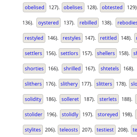
obelised
127).
obelises
128).
obtested
129)
136).
oystered
137).
rebilled
138).
rebodie
restyled
146).
restyles
147).
retitled
148).
settlers
156).
settlors
157).
shellers
158).
s
shorties
166).
shrilled
167).
shtetels
168).
slithers
176).
slithery
177).
slitters
178).
sl
solidity
186).
solleret
187).
sterlets
188).
stolider
196).
stolidly
197).
storeyed
198).
stylites
206).
teleosts
207).
testiest
208).
t