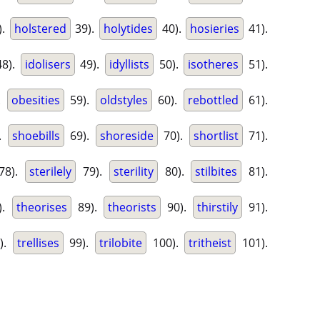
).
holstered
39).
holytides
40).
hosieries
41).
8).
idolisers
49).
idyllists
50).
isotheres
51).
.
obesities
59).
oldstyles
60).
rebottled
61).
.
shoebills
69).
shoreside
70).
shortlist
71).
78).
sterilely
79).
sterility
80).
stilbites
81).
).
theorises
89).
theorists
90).
thirstily
91).
).
trellises
99).
trilobite
100).
tritheist
101).