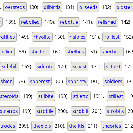
.
oersteds
130).
oilbirds
131).
oilseeds
132).
oldster
s
139).
reboiled
140).
rebottle
141).
relished
142)
retitles
149).
rhyolite
150).
risibles
151).
roiliest
152
hellier
159).
shelters
160).
shelties
161).
sherbets
162
sidehill
169).
siderite
170).
silliest
171).
siltiest
172
oshier
179).
soberest
180).
sobriety
181).
soldiers
182
steroids
189).
stilbite
190).
stiletto
191).
stillest
19
strettos
199).
strobile
200).
strobili
201).
strobils
20
etrodes
209).
theelols
210).
thelitis
211).
theories
212