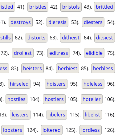
istled
41).
bristles
42).
bristols
43).
brittled
1).
destroys
52).
dieresis
53).
diesters
54).
stills
62).
distorts
63).
ditheist
64).
ditsiest
72).
drollest
73).
editress
74).
elidible
75).
less
83).
heisters
84).
herbiest
85).
herbless
3).
hirseled
94).
hoisters
95).
holeless
96).
).
hostiles
104).
hostlers
105).
hotelier
106).
13).
leisters
114).
libelers
115).
libelist
116).
.
lobsters
124).
loitered
125).
lordless
126).