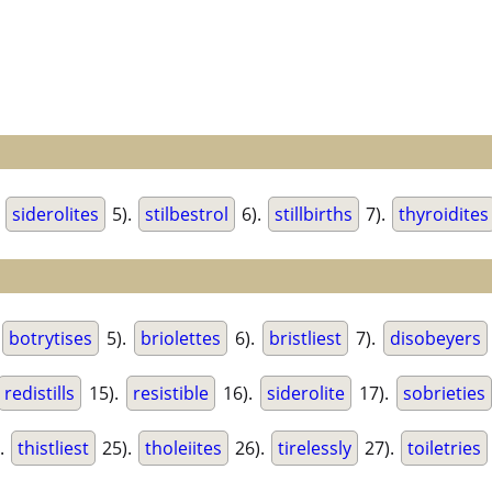
.
siderolites
5).
stilbestrol
6).
stillbirths
7).
thyroidites
botrytises
5).
briolettes
6).
bristliest
7).
disobeyers
redistills
15).
resistible
16).
siderolite
17).
sobrieties
.
thistliest
25).
tholeiites
26).
tirelessly
27).
toiletries