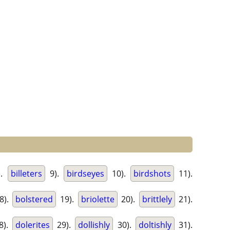
).
billeters
9).
birdseyes
10).
birdshots
11).
8).
bolstered
19).
briolette
20).
brittlely
21).
8).
dolerites
29).
dollishly
30).
doltishly
31).