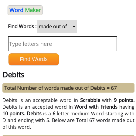
Word
Maker
Find Words :
Debits
Total Number of words made out of Debits = 67
Debits is an acceptable word in
Scrabble
with
9 points.
Debits is an accepted word in
Word with Friends
having
10 points.
Debits
is a
6
letter medium Word starting with
D and ending with S. Below are Total 67 words made out
of this word.