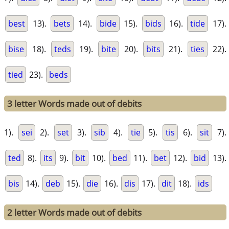
best
13).
bets
14).
bide
15).
bids
16).
tide
17).
bise
18).
teds
19).
bite
20).
bits
21).
ties
22).
tied
23).
beds
3 letter Words made out of debits
1).
sei
2).
set
3).
sib
4).
tie
5).
tis
6).
sit
7).
ted
8).
its
9).
bit
10).
bed
11).
bet
12).
bid
13).
bis
14).
deb
15).
die
16).
dis
17).
dit
18).
ids
2 letter Words made out of debits