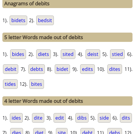
Anagrams of debits
1).
bidets
2).
bedsit
5 letter Words made out of debits
1).
bides
2).
diets
3).
sited
4).
deist
5).
stied
6).
debit
7).
debts
8).
bidet
9).
edits
10).
dites
11).
tides
12).
bites
4 letter Words made out of debits
1).
ides
2).
dite
3).
edit
4).
dibs
5).
side
6).
dits
7).
dies
8).
diet
9).
site
10).
debt
11).
debs
12).