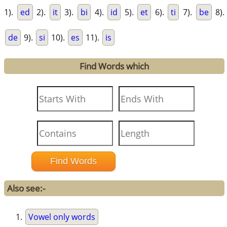
1).
ed
2).
it
3).
bi
4).
id
5).
et
6).
ti
7).
be
8).
de
9).
si
10).
es
11).
is
Find Words which
Also see:-
Vowel only words