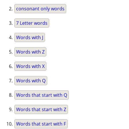
consonant only words
7 Letter words
Words with J
Words with Z
Words with X
Words with Q
Words that start with Q
Words that start with Z
Words that start with F