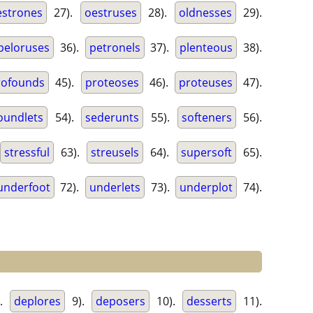
estrones
27).
oestruses
28).
oldnesses
29).
peloruses
36).
petronels
37).
plenteous
38).
rofounds
45).
proteoses
46).
proteuses
47).
oundlets
54).
sederunts
55).
softeners
56).
stressful
63).
streusels
64).
supersoft
65).
underfoot
72).
underlets
73).
underplot
74).
).
deplores
9).
deposers
10).
desserts
11).