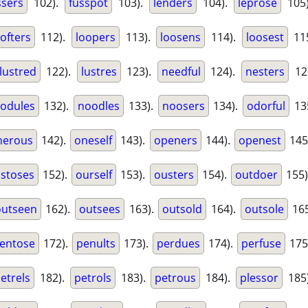
ssers
102).
fusspot
103).
lenders
104).
leprose
105
lofters
112).
loopers
113).
loosens
114).
loosest
11
lustred
122).
lustres
123).
needful
124).
nesters
12
odules
132).
noodles
133).
noosers
134).
odorful
13
nerous
142).
oneself
143).
openers
144).
openest
145
stoses
152).
ourself
153).
ousters
154).
outdoer
155)
outseen
162).
outsees
163).
outsold
164).
outsole
165
entose
172).
penults
173).
perdues
174).
perfuse
175
etrels
182).
petrols
183).
petrous
184).
plessor
185