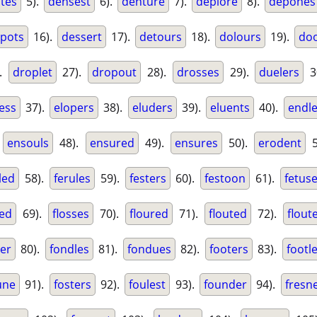
tes
5).
densest
6).
denture
7).
deplore
8).
depones
pots
16).
dessert
17).
detours
18).
dolours
19).
do
.
droplet
27).
dropout
28).
drosses
29).
duelers
3
ess
37).
elopers
38).
eluders
39).
eluents
40).
endle
.
ensouls
48).
ensured
49).
ensures
50).
erodent
5
led
58).
ferules
59).
festers
60).
festoon
61).
fetus
sed
69).
flosses
70).
floured
71).
flouted
72).
flout
ler
80).
fondles
81).
fondues
82).
footers
83).
footl
une
91).
fosters
92).
foulest
93).
founder
94).
fresne