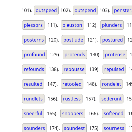
101).
outspeed
102).
outspend
103).
penster
plessors
111).
pleuston
112).
plunders
11
posterns
120).
postlude
121).
postured
12
profound
129).
protends
130).
proteose
1
refounds
138).
repousse
139).
repulsed
1
resulted
147).
retooled
148).
rondelet
14
rundlets
156).
rustless
157).
sederunt
15
sneerful
165).
snoopers
166).
softened
16
sounders
174).
soundest
175).
sourness
1