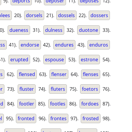
9).
deports
10).
deposer
11).
deposes
12).
olees
20).
dorsels
21).
dossels
22).
dossers
0).
dueness
31).
dulness
32).
duotone
33).
ss
41).
endorse
42).
endures
43).
enduros
1).
erupted
52).
espouse
53).
estrone
54).
es
62).
flensed
63).
flenser
64).
flenses
65).
er
73).
fluster
74).
fluters
75).
foetors
76).
ed
84).
footler
85).
footles
86).
fordoes
87).
l
95).
fronted
96).
frontes
97).
frosted
98).