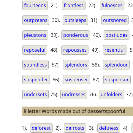
fourteens
21).
frontless
22).
fulnesses
23
outpreens
30).
outsleeps
31).
outsnored
3
pleustons
39).
ponderous
40).
postludes
reposeful
48).
repousses
49).
resentful
5
soundless
57).
splendors
58).
splendour
suspender
66).
suspenser
67).
suspensor
undersets
75).
undresses
76).
unfolders
77)
8 letter Words made out of dessertspoonful
1).
deforest
2).
defrosts
3).
deftness
4).