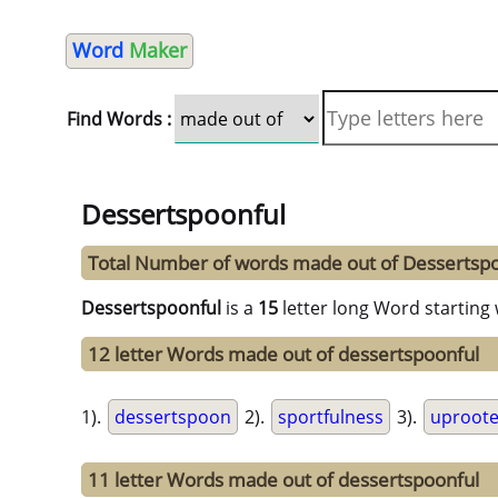
Word
Maker
Find Words :
Dessertspoonful
Total Number of words made out of Dessertsp
Dessertspoonful
is a
15
letter long Word starting
12 letter Words made out of dessertspoonful
1).
dessertspoon
2).
sportfulness
3).
uproot
11 letter Words made out of dessertspoonful