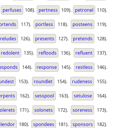
.
perfuses
108).
pertness
109).
petronel
110).
ortends
117).
portless
118).
posteens
119).
reludes
126).
presents
127).
pretends
128).
redolent
135).
refloods
136).
refluent
137).
esponds
144).
response
145).
restless
146).
undest
153).
roundlet
154).
rudeness
155).
erpents
162).
sesspool
163).
setulose
164).
olerets
171).
solonets
172).
soreness
173).
plendor
180).
spondees
181).
sponsors
182).