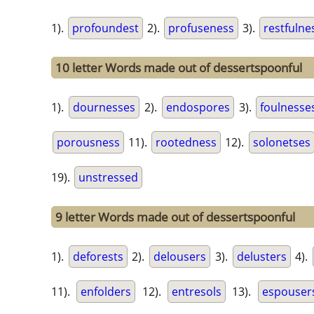
1).
profoundest
2).
profuseness
3).
restfulne
10 letter Words made out of dessertspoonful
1).
dournesses
2).
endospores
3).
foulnesse
porousness
11).
rootedness
12).
solonetses
19).
unstressed
9 letter Words made out of dessertspoonful
1).
deforests
2).
delousers
3).
delusters
4).
11).
enfolders
12).
entresols
13).
espouser