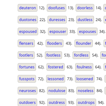
deuteron
12).
doofuses
13).
doorless
14).
duotones
22).
duresses
23).
dustless
24).
espoused
32).
espouser
33).
espouses
34)
flensers
42).
flooders
43).
flounder
44).
footlers
52).
footless
53).
fordless
54).
fo
fortunes
62).
fostered
63).
foulness
64).
fusspots
72).
lessoned
73).
loosened
74).
neuroses
82).
nodulose
83).
noseless
84).
outdoers
92).
outdress
93).
outdrops
94).