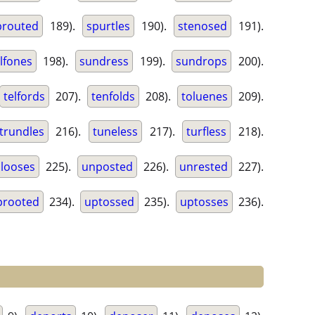
prouted
189).
spurtles
190).
stenosed
191).
lfones
198).
sundress
199).
sundrops
200).
telfords
207).
tenfolds
208).
toluenes
209).
trundles
216).
tuneless
217).
turfless
218).
looses
225).
unposted
226).
unrested
227).
prooted
234).
uptossed
235).
uptosses
236).