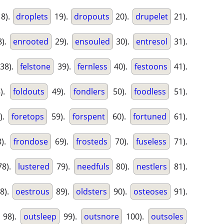
8).
droplets
19).
dropouts
20).
drupelet
21).
).
enrooted
29).
ensouled
30).
entresol
31).
38).
felstone
39).
fernless
40).
festoons
41).
).
foldouts
49).
fondlers
50).
foodless
51).
).
foretops
59).
forspent
60).
fortuned
61).
).
frondose
69).
frosteds
70).
fuseless
71).
8).
lustered
79).
needfuls
80).
nestlers
81).
8).
oestrous
89).
oldsters
90).
osteoses
91).
98).
outsleep
99).
outsnore
100).
outsoles