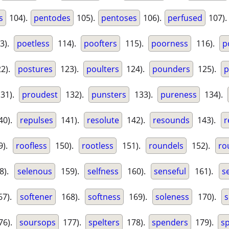
s
104).
pentodes
105).
pentoses
106).
perfused
107)
3).
poetless
114).
poofters
115).
poorness
116).
p
2).
postures
123).
poulters
124).
pounders
125).
p
31).
proudest
132).
punsters
133).
pureness
134).
40).
repulses
141).
resolute
142).
resounds
143).
r
9).
roofless
150).
rootless
151).
roundels
152).
ro
8).
selenous
159).
selfness
160).
senseful
161).
s
7).
softener
168).
softness
169).
soleness
170).
s
76).
soursops
177).
spelters
178).
spenders
179).
s