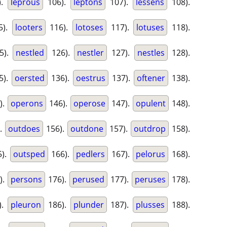
).
leprous
106).
leptons
107).
lessens
108).
5).
looters
116).
lotoses
117).
lotuses
118).
5).
nestled
126).
nestler
127).
nestles
128).
5).
oersted
136).
oestrus
137).
oftener
138).
).
operons
146).
operose
147).
opulent
148).
.
outdoes
156).
outdone
157).
outdrop
158).
).
outsped
166).
pedlers
167).
pelorus
168).
).
persons
176).
perused
177).
peruses
178).
).
pleuron
186).
plunder
187).
plusses
188).