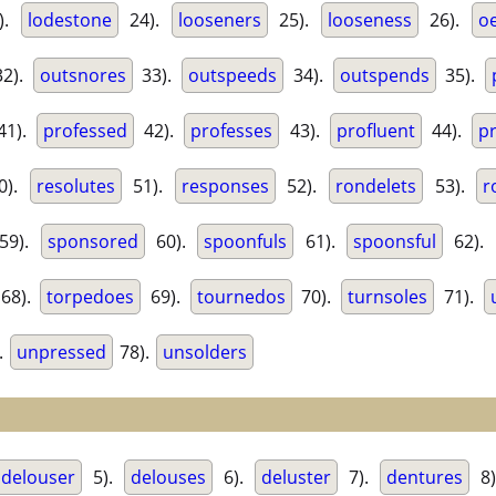
).
lodestone
24).
looseners
25).
looseness
26).
o
2).
outsnores
33).
outspeeds
34).
outspends
35).
41).
professed
42).
professes
43).
profluent
44).
p
0).
resolutes
51).
responses
52).
rondelets
53).
r
59).
sponsored
60).
spoonfuls
61).
spoonsful
62).
68).
torpedoes
69).
tournedos
70).
turnsoles
71).
.
unpressed
78).
unsolders
delouser
5).
delouses
6).
deluster
7).
dentures
8