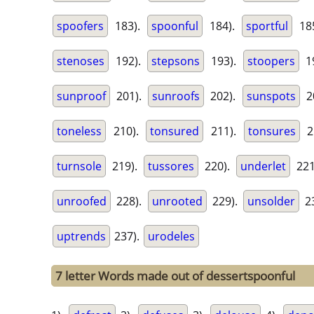
spoofers
183).
spoonful
184).
sportful
18
stenoses
192).
stepsons
193).
stoopers
1
sunproof
201).
sunroofs
202).
sunspots
2
toneless
210).
tonsured
211).
tonsures
2
turnsole
219).
tussores
220).
underlet
221
unroofed
228).
unrooted
229).
unsolder
2
uptrends
237).
urodeles
7 letter Words made out of dessertspoonful