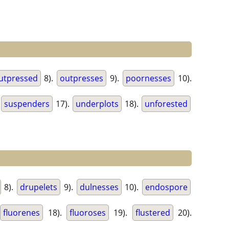
utpressed
8).
outpresses
9).
poornesses
10).
suspenders
17).
underplots
18).
unforested
8).
drupelets
9).
dulnesses
10).
endospore
fluorenes
18).
fluoroses
19).
flustered
20).