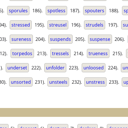
5).
sporules
186).
spotless
187).
spouters
188).
s
94).
stressed
195).
streusel
196).
strudels
197).
su
03).
sureness
204).
suspends
205).
suspense
206).
12).
torpedos
213).
tressels
214).
trueness
215).
).
underset
222).
unfolder
223).
unloosed
224).
un
30).
unsorted
231).
unsteels
232).
unstress
233).
u