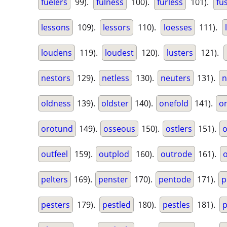
fuelers
99).
fulness
100).
furless
101).
fu
lessons
109).
lessors
110).
loesses
111).
loudens
119).
loudest
120).
lusters
121).
nestors
129).
netless
130).
neuters
131).
n
oldness
139).
oldster
140).
onefold
141).
o
orotund
149).
osseous
150).
ostlers
151).
o
outfeel
159).
outplod
160).
outrode
161).
pelters
169).
penster
170).
pentode
171).
p
pesters
179).
pestled
180).
pestles
181).
p