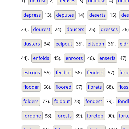
1).
defrost
2).
defuses
3).
delouse
4).
deno
depress
13).
deputes
14).
deserts
15).
des
23).
dourest
24).
dousers
25).
dresses
26)
dusters
34).
eelpout
35).
eftsoon
36).
eldr
44).
enfolds
45).
enroots
46).
enserfs
47)
estrous
55).
feedlot
56).
fenders
57).
feru
flooder
66).
floored
67).
florets
68).
flos
folders
77).
foldout
78).
fondest
79).
fond
fordone
88).
forests
89).
foretop
90).
fort