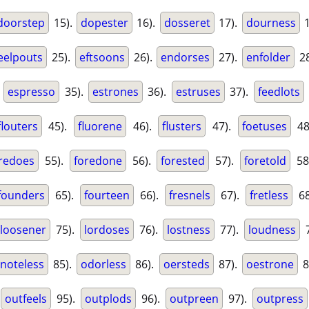
doorstep
15).
dopester
16).
dosseret
17).
dourness
1
eelpouts
25).
eftsoons
26).
endorses
27).
enfolder
28
.
espresso
35).
estrones
36).
estruses
37).
feedlots
flouters
45).
fluorene
46).
flusters
47).
foetuses
48
redoes
55).
foredone
56).
forested
57).
foretold
58
founders
65).
fourteen
66).
fresnels
67).
fretless
68
loosener
75).
lordoses
76).
lostness
77).
loudness
7
noteless
85).
odorless
86).
oersteds
87).
oestrone
8
outfeels
95).
outplods
96).
outpreen
97).
outpress