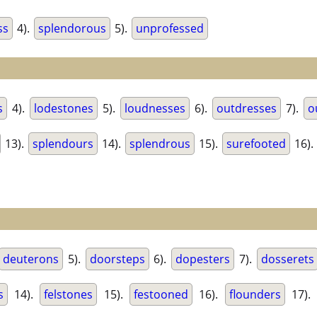
ss
4).
splendorous
5).
unprofessed
s
4).
lodestones
5).
loudnesses
6).
outdresses
7).
o
13).
splendours
14).
splendrous
15).
surefooted
16).
deuterons
5).
doorsteps
6).
dopesters
7).
dosserets
s
14).
felstones
15).
festooned
16).
flounders
17).