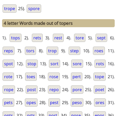
trope
25).
spore
4 letter Words made out of topers
1).
tops
2).
rets
3).
rest
4).
tore
5).
sept
6).
reps
7).
tors
8).
trop
9).
step
10).
roes
11).
spot
12).
stop
13).
sort
14).
sore
15).
rots
16).
rote
17).
toes
18).
rose
19).
pert
20).
tope
21).
rope
22).
post
23).
repo
24).
pore
25).
poet
26).
pets
27).
opes
28).
pest
29).
peso
30).
ores
31).
opts
32).
orts
33).
port
34).
pose
35).
epos
36).