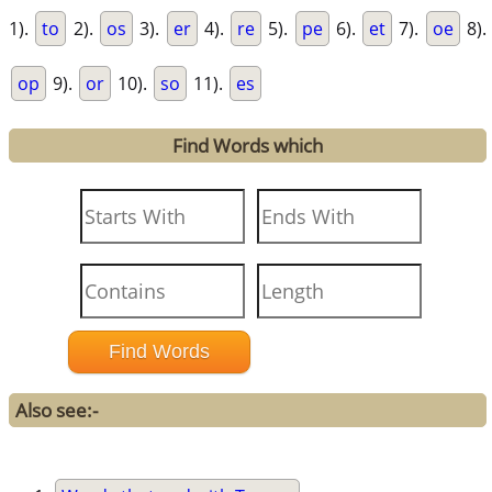
1).
to
2).
os
3).
er
4).
re
5).
pe
6).
et
7).
oe
8).
op
9).
or
10).
so
11).
es
Find Words which
Also see:-