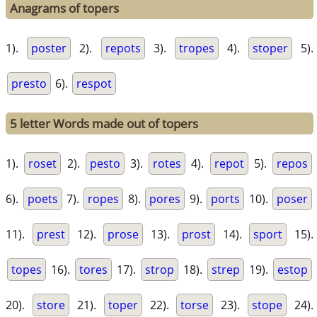
Anagrams of topers
1).
poster
2).
repots
3).
tropes
4).
stoper
5).
presto
6).
respot
5 letter Words made out of topers
1).
roset
2).
pesto
3).
rotes
4).
repot
5).
repos
6).
poets
7).
ropes
8).
pores
9).
ports
10).
poser
11).
prest
12).
prose
13).
prost
14).
sport
15).
topes
16).
tores
17).
strop
18).
strep
19).
estop
20).
store
21).
toper
22).
torse
23).
stope
24).