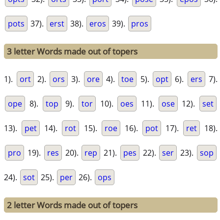
pots
37).
erst
38).
eros
39).
pros
3 letter Words made out of topers
1).
ort
2).
ors
3).
ore
4).
toe
5).
opt
6).
ers
7).
ope
8).
top
9).
tor
10).
oes
11).
ose
12).
set
13).
pet
14).
rot
15).
roe
16).
pot
17).
ret
18).
pro
19).
res
20).
rep
21).
pes
22).
ser
23).
sop
24).
sot
25).
per
26).
ops
2 letter Words made out of topers