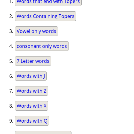
Words that end with Topers
Words Containing Topers
Vowel only words
consonant only words
7 Letter words
Words with J
Words with Z
Words with X
Words with Q