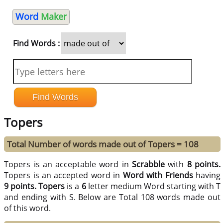
Word
Maker
Find Words :
Topers
Total Number of words made out of Topers = 108
Topers is an acceptable word in
Scrabble
with
8 points.
Topers is an accepted word in
Word with Friends
having
9 points.
Topers
is a
6
letter medium Word starting with T
and ending with S. Below are Total 108 words made out
of this word.