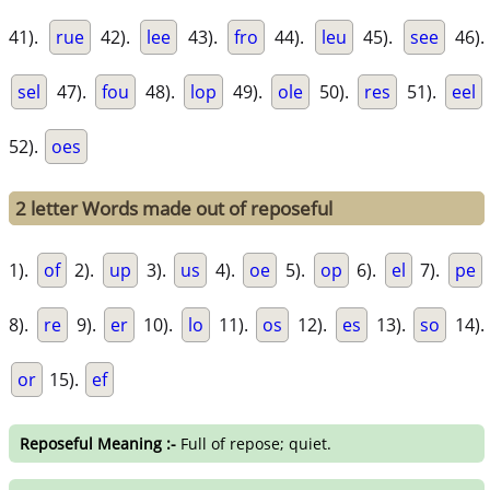
41).
rue
42).
lee
43).
fro
44).
leu
45).
see
46).
sel
47).
fou
48).
lop
49).
ole
50).
res
51).
eel
52).
oes
2 letter Words made out of reposeful
1).
of
2).
up
3).
us
4).
oe
5).
op
6).
el
7).
pe
8).
re
9).
er
10).
lo
11).
os
12).
es
13).
so
14).
or
15).
ef
Reposeful Meaning :-
Full of repose; quiet.