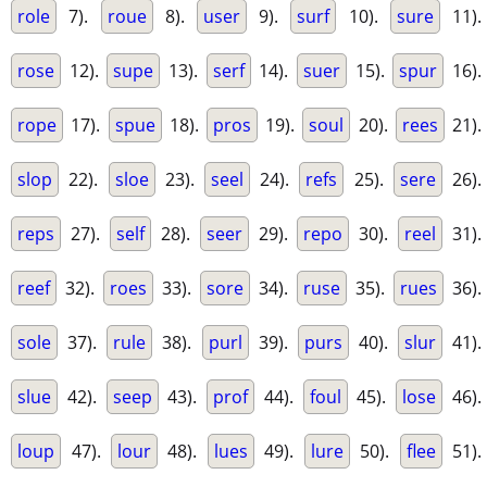
role
7).
roue
8).
user
9).
surf
10).
sure
11).
rose
12).
supe
13).
serf
14).
suer
15).
spur
16).
rope
17).
spue
18).
pros
19).
soul
20).
rees
21).
slop
22).
sloe
23).
seel
24).
refs
25).
sere
26).
reps
27).
self
28).
seer
29).
repo
30).
reel
31).
reef
32).
roes
33).
sore
34).
ruse
35).
rues
36).
sole
37).
rule
38).
purl
39).
purs
40).
slur
41).
slue
42).
seep
43).
prof
44).
foul
45).
lose
46).
loup
47).
lour
48).
lues
49).
lure
50).
flee
51).