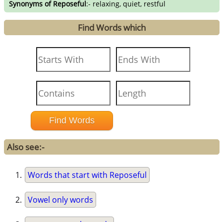
Synonyms of Reposeful
:- relaxing, quiet, restful
Find Words which
Also see:-
Words that start with Reposeful
Vowel only words