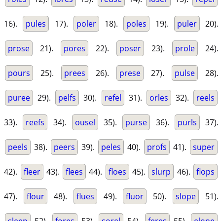
16).
pules
17).
poler
18).
poles
19).
puler
20).
prose
21).
pores
22).
poser
23).
prole
24).
pours
25).
prees
26).
prese
27).
pulse
28).
puree
29).
pelfs
30).
refel
31).
orles
32).
reels
33).
reefs
34).
ousel
35).
purse
36).
purls
37).
peels
38).
peers
39).
peles
40).
profs
41).
super
42).
fleer
43).
flees
44).
floes
45).
slurp
46).
flops
47).
flour
48).
flues
49).
fluor
50).
slope
51).