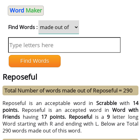
Word
Maker
Find Words :
Reposeful
Total Number of words made out of Reposeful = 290
Reposeful is an acceptable word in
Scrabble
with
14
points.
Reposeful is an accepted word in
Word with
Friends
having
17 points.
Reposeful
is a
9
letter long
Word starting with R and ending with L. Below are Total
290 words made out of this word.