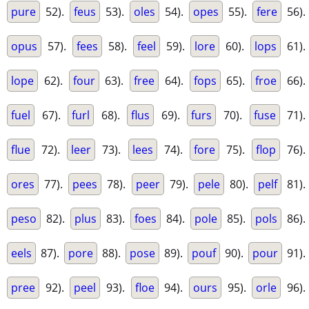
pure
52).
feus
53).
oles
54).
opes
55).
fere
56).
opus
57).
fees
58).
feel
59).
lore
60).
lops
61).
lope
62).
four
63).
free
64).
fops
65).
froe
66).
fuel
67).
furl
68).
flus
69).
furs
70).
fuse
71).
flue
72).
leer
73).
lees
74).
fore
75).
flop
76).
ores
77).
pees
78).
peer
79).
pele
80).
pelf
81).
peso
82).
plus
83).
foes
84).
pole
85).
pols
86).
eels
87).
pore
88).
pose
89).
pouf
90).
pour
91).
pree
92).
peel
93).
floe
94).
ours
95).
orle
96).