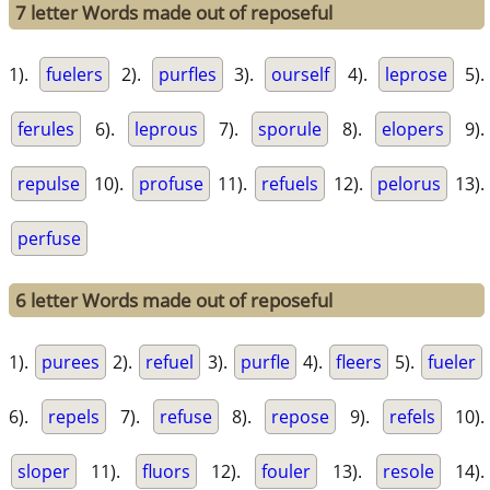
7 letter Words made out of reposeful
1).
fuelers
2).
purfles
3).
ourself
4).
leprose
5).
ferules
6).
leprous
7).
sporule
8).
elopers
9).
repulse
10).
profuse
11).
refuels
12).
pelorus
13).
perfuse
6 letter Words made out of reposeful
1).
purees
2).
refuel
3).
purfle
4).
fleers
5).
fueler
6).
repels
7).
refuse
8).
repose
9).
refels
10).
sloper
11).
fluors
12).
fouler
13).
resole
14).