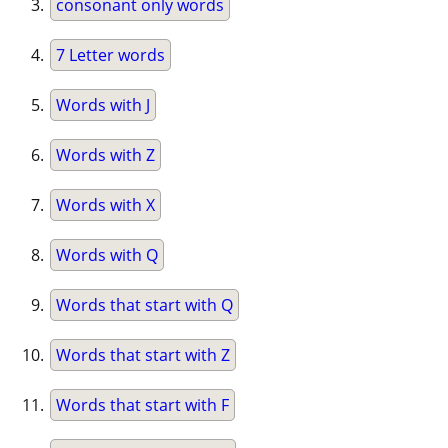
consonant only words
7 Letter words
Words with J
Words with Z
Words with X
Words with Q
Words that start with Q
Words that start with Z
Words that start with F