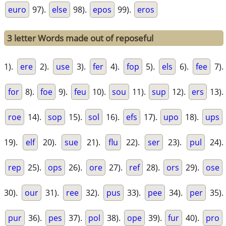
euro
97).
else
98).
epos
99).
eros
3 letter Words made out of reposeful
1).
ere
2).
use
3).
fer
4).
fop
5).
els
6).
fee
7).
for
8).
foe
9).
feu
10).
sou
11).
sup
12).
ers
13).
roe
14).
sop
15).
sol
16).
efs
17).
upo
18).
ups
19).
elf
20).
sue
21).
flu
22).
ser
23).
pul
24).
rep
25).
ops
26).
ore
27).
ref
28).
ors
29).
ose
30).
our
31).
ree
32).
pus
33).
pee
34).
per
35).
pur
36).
pes
37).
pol
38).
ope
39).
fur
40).
pro