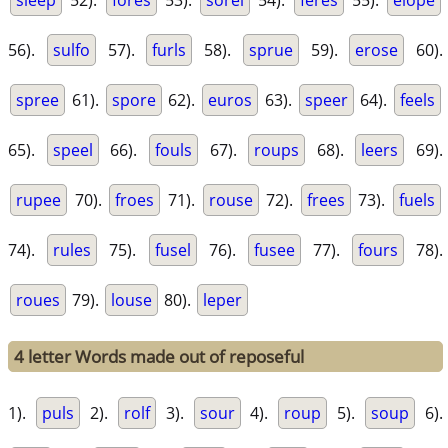
sleep
52).
fores
53).
sorel
54).
feres
55).
elope
56).
sulfo
57).
furls
58).
sprue
59).
erose
60).
spree
61).
spore
62).
euros
63).
speer
64).
feels
65).
speel
66).
fouls
67).
roups
68).
leers
69).
rupee
70).
froes
71).
rouse
72).
frees
73).
fuels
74).
rules
75).
fusel
76).
fusee
77).
fours
78).
roues
79).
louse
80).
leper
4 letter Words made out of reposeful
1).
puls
2).
rolf
3).
sour
4).
roup
5).
soup
6).