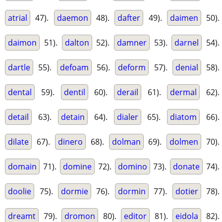
atrial
47).
daemon
48).
dafter
49).
daimen
50).
daimon
51).
dalton
52).
damner
53).
darnel
54).
dartle
55).
defoam
56).
deform
57).
denial
58).
dental
59).
dentil
60).
derail
61).
dermal
62).
detail
63).
detain
64).
dialer
65).
diatom
66).
dilate
67).
dinero
68).
dolman
69).
dolmen
70).
domain
71).
domine
72).
domino
73).
donate
74).
doolie
75).
dormie
76).
dormin
77).
dotier
78).
dreamt
79).
dromon
80).
editor
81).
eidola
82).