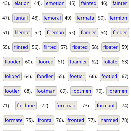
43).
elation
44).
emotion
45).
fainted
46).
fainter
47).
fantail
48).
femoral
49).
fermata
50).
fermion
51).
filemot
52).
fireman
53).
flamier
54).
flinder
55).
flinted
56).
flirted
57).
floated
58).
floater
59).
flooder
60).
floored
61).
foamier
62).
foliate
63).
folioed
64).
fondler
65).
footier
66).
footled
67).
footler
68).
footman
69).
footmen
70).
foramen
71).
fordone
72).
foreman
73).
formant
74).
formate
75).
frontal
76).
fronted
77).
inarmed
78).