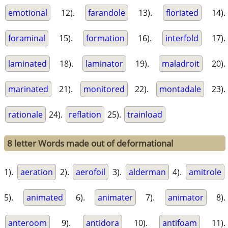
emotional
12).
farandole
13).
floriated
14).
foraminal
15).
formation
16).
interfold
17).
laminated
18).
laminator
19).
maladroit
20).
marinated
21).
monitored
22).
montadale
23).
rationale
24).
reflation
25).
trainload
8 letter Words made out of deformational
1).
aeration
2).
aerofoil
3).
alderman
4).
amitrole
5).
animated
6).
animater
7).
animator
8).
anteroom
9).
antidora
10).
antifoam
11).