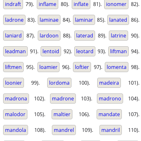
indraft
79).
inflame
80).
inflate
81).
ionomer
82).
ladrone
83).
laminae
84).
laminar
85).
lanated
86).
laniard
87).
lardoon
88).
laterad
89).
latrine
90).
leadman
91).
lentoid
92).
leotard
93).
liftman
94).
liftmen
95).
loamier
96).
loftier
97).
lomenta
98).
loonier
99).
lordoma
100).
madeira
101).
madrona
102).
madrone
103).
madrono
104).
malodor
105).
maltier
106).
mandate
107).
mandola
108).
mandrel
109).
mandril
110).