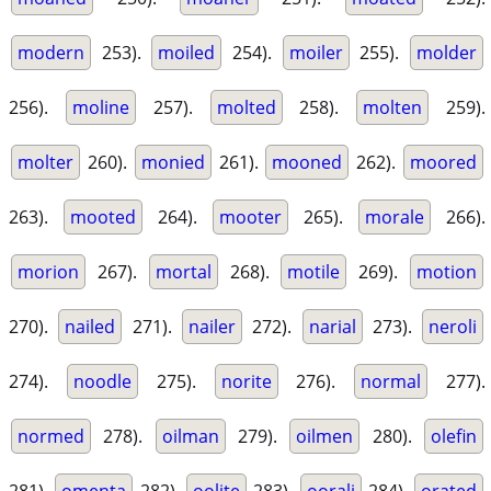
modern
253).
moiled
254).
moiler
255).
molder
256).
moline
257).
molted
258).
molten
259).
molter
260).
monied
261).
mooned
262).
moored
263).
mooted
264).
mooter
265).
morale
266).
morion
267).
mortal
268).
motile
269).
motion
270).
nailed
271).
nailer
272).
narial
273).
neroli
274).
noodle
275).
norite
276).
normal
277).
normed
278).
oilman
279).
oilmen
280).
olefin