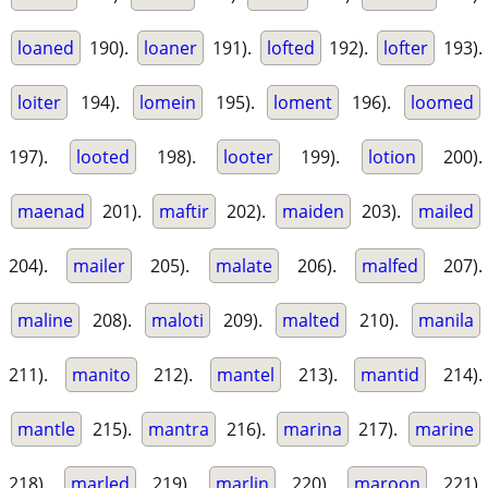
loaned
190).
loaner
191).
lofted
192).
lofter
193).
loiter
194).
lomein
195).
loment
196).
loomed
197).
looted
198).
looter
199).
lotion
200).
maenad
201).
maftir
202).
maiden
203).
mailed
204).
mailer
205).
malate
206).
malfed
207).
maline
208).
maloti
209).
malted
210).
manila
211).
manito
212).
mantel
213).
mantid
214).
mantle
215).
mantra
216).
marina
217).
marine
218).
marled
219).
marlin
220).
maroon
221).