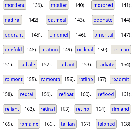
mordent
139).
motlier
140).
motored
141).
nadiral
142).
oatmeal
143).
odonate
144).
odorant
145).
oinomel
146).
omental
147).
onefold
148).
oration
149).
ordinal
150).
ortolan
151).
radiale
152).
radiant
153).
radiate
154).
raiment
155).
ramenta
156).
ratline
157).
readmit
158).
redtail
159).
refloat
160).
reflood
161).
reliant
162).
retinal
163).
retinol
164).
rimland
165).
romaine
166).
tailfan
167).
taloned
168).