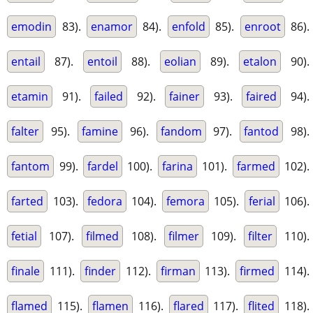
emodin
83).
enamor
84).
enfold
85).
enroot
86).
entail
87).
entoil
88).
eolian
89).
etalon
90).
etamin
91).
failed
92).
fainer
93).
faired
94).
falter
95).
famine
96).
fandom
97).
fantod
98).
fantom
99).
fardel
100).
farina
101).
farmed
102).
farted
103).
fedora
104).
femora
105).
ferial
106).
fetial
107).
filmed
108).
filmer
109).
filter
110).
finale
111).
finder
112).
firman
113).
firmed
114).
flamed
115).
flamen
116).
flared
117).
flited
118).