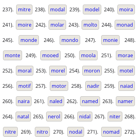
237).
mitre
238).
modal
239).
model
240).
moira
241).
moire
242).
molar
243).
molto
244).
monad
245).
monde
246).
mondo
247).
monie
248).
monte
249).
mooed
250).
moola
251).
morae
252).
moral
253).
morel
254).
moron
255).
motel
256).
motif
257).
motor
258).
nadir
259).
naiad
260).
naira
261).
naled
262).
named
263).
namer
264).
natal
265).
nerol
266).
nidal
267).
niter
268).
nitre
269).
nitro
270).
nodal
271).
nomad
272).