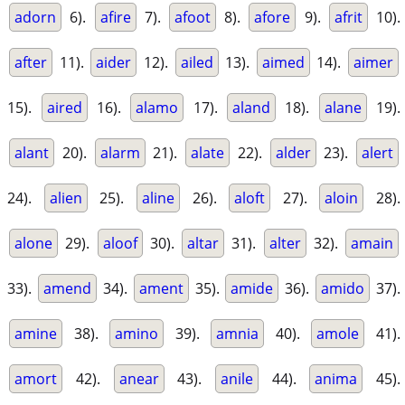
adorn
6).
afire
7).
afoot
8).
afore
9).
afrit
10).
after
11).
aider
12).
ailed
13).
aimed
14).
aimer
15).
aired
16).
alamo
17).
aland
18).
alane
19).
alant
20).
alarm
21).
alate
22).
alder
23).
alert
24).
alien
25).
aline
26).
aloft
27).
aloin
28).
alone
29).
aloof
30).
altar
31).
alter
32).
amain
33).
amend
34).
ament
35).
amide
36).
amido
37).
amine
38).
amino
39).
amnia
40).
amole
41).
amort
42).
anear
43).
anile
44).
anima
45).