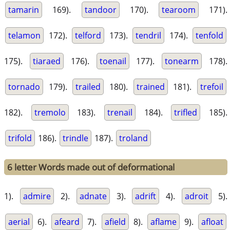
tamarin
169).
tandoor
170).
tearoom
171).
telamon
172).
telford
173).
tendril
174).
tenfold
175).
tiaraed
176).
toenail
177).
tonearm
178).
tornado
179).
trailed
180).
trained
181).
trefoil
182).
tremolo
183).
trenail
184).
trifled
185).
trifold
186).
trindle
187).
troland
6 letter Words made out of deformational
1).
admire
2).
adnate
3).
adrift
4).
adroit
5).
aerial
6).
afeard
7).
afield
8).
aflame
9).
afloat