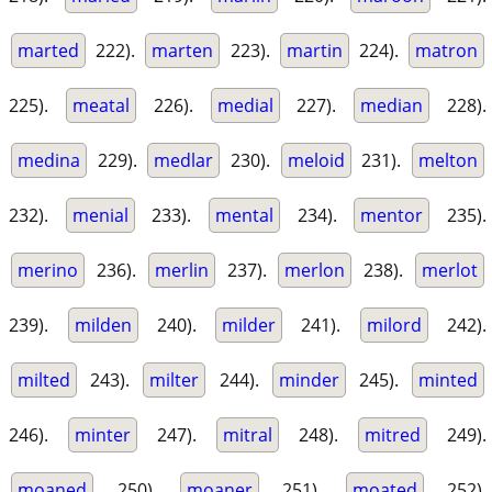
marted
222).
marten
223).
martin
224).
matron
225).
meatal
226).
medial
227).
median
228).
medina
229).
medlar
230).
meloid
231).
melton
232).
menial
233).
mental
234).
mentor
235).
merino
236).
merlin
237).
merlon
238).
merlot
239).
milden
240).
milder
241).
milord
242).
milted
243).
milter
244).
minder
245).
minted
246).
minter
247).
mitral
248).
mitred
249).
moaned
250).
moaner
251).
moated
252).