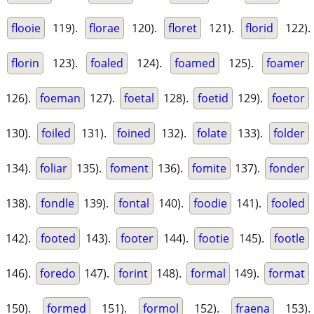
flooie
119).
florae
120).
floret
121).
florid
122).
florin
123).
foaled
124).
foamed
125).
foamer
126).
foeman
127).
foetal
128).
foetid
129).
foetor
130).
foiled
131).
foined
132).
folate
133).
folder
134).
foliar
135).
foment
136).
fomite
137).
fonder
138).
fondle
139).
fontal
140).
foodie
141).
fooled
142).
footed
143).
footer
144).
footie
145).
footle
146).
foredo
147).
forint
148).
formal
149).
format
150).
formed
151).
formol
152).
fraena
153).