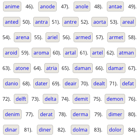
anime
46).
anode
47).
anole
48).
antae
49).
anted
50).
antra
51).
antre
52).
aorta
53).
areal
54).
arena
55).
ariel
56).
armed
57).
armet
58).
aroid
59).
aroma
60).
artal
61).
artel
62).
atman
63).
atone
64).
atria
65).
daman
66).
damar
67).
danio
68).
dater
69).
deair
70).
dealt
71).
defat
72).
delft
73).
delta
74).
demit
75).
demon
76).
denim
77).
derat
78).
derma
79).
dimer
80).
dinar
81).
diner
82).
dolma
83).
dolor
84).