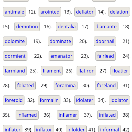
antimale
12).
arointed
13).
deflator
14).
delation
15).
demotion
16).
dentalia
17).
diamante
18).
dolomite
19).
dominate
20).
doornail
21).
dormient
22).
emanator
23).
fairlead
24).
farmland
25).
filament
26).
flatiron
27).
floatier
28).
foliated
29).
foramina
30).
foreland
31).
foretold
32).
formalin
33).
idolater
34).
idolator
35).
inflamed
36).
inflamer
37).
inflated
38).
inflater
39).
inflator
40).
infolder
41).
informal
42).