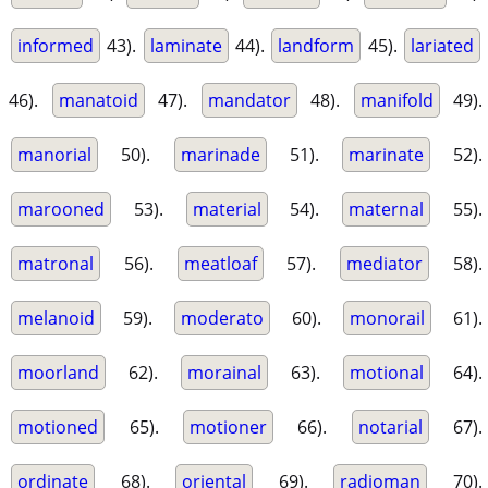
informed
43).
laminate
44).
landform
45).
lariated
46).
manatoid
47).
mandator
48).
manifold
49).
manorial
50).
marinade
51).
marinate
52).
marooned
53).
material
54).
maternal
55).
matronal
56).
meatloaf
57).
mediator
58).
melanoid
59).
moderato
60).
monorail
61).
moorland
62).
morainal
63).
motional
64).
motioned
65).
motioner
66).
notarial
67).
ordinate
68).
oriental
69).
radioman
70).