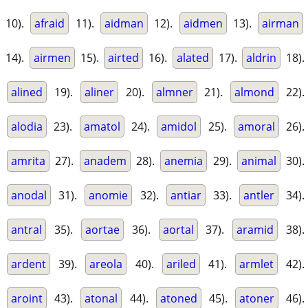
10).
afraid
11).
aidman
12).
aidmen
13).
airman
14).
airmen
15).
airted
16).
alated
17).
aldrin
18).
alined
19).
aliner
20).
almner
21).
almond
22).
alodia
23).
amatol
24).
amidol
25).
amoral
26).
amrita
27).
anadem
28).
anemia
29).
animal
30).
anodal
31).
anomie
32).
antiar
33).
antler
34).
antral
35).
aortae
36).
aortal
37).
aramid
38).
ardent
39).
areola
40).
ariled
41).
armlet
42).
aroint
43).
atonal
44).
atoned
45).
atoner
46).