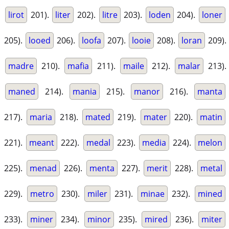
lirot
201).
liter
202).
litre
203).
loden
204).
loner
205).
looed
206).
loofa
207).
looie
208).
loran
209).
madre
210).
mafia
211).
maile
212).
malar
213).
maned
214).
mania
215).
manor
216).
manta
217).
maria
218).
mated
219).
mater
220).
matin
221).
meant
222).
medal
223).
media
224).
melon
225).
menad
226).
menta
227).
merit
228).
metal
229).
metro
230).
miler
231).
minae
232).
mined
233).
miner
234).
minor
235).
mired
236).
miter