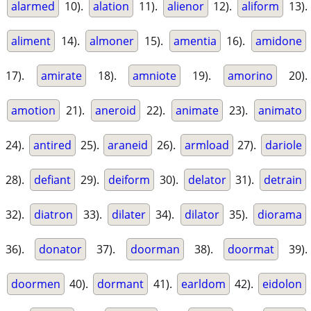
alarmed
10).
alation
11).
alienor
12).
aliform
13).
aliment
14).
almoner
15).
amentia
16).
amidone
17).
amirate
18).
amniote
19).
amorino
20).
amotion
21).
aneroid
22).
animate
23).
animato
24).
antired
25).
araneid
26).
armload
27).
dariole
28).
defiant
29).
deiform
30).
delator
31).
detrain
32).
diatron
33).
dilater
34).
dilator
35).
diorama
36).
donator
37).
doorman
38).
doormat
39).
doormen
40).
dormant
41).
earldom
42).
eidolon