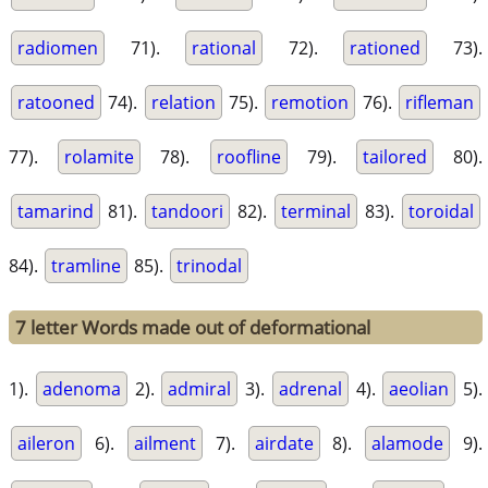
radiomen
71).
rational
72).
rationed
73).
ratooned
74).
relation
75).
remotion
76).
rifleman
77).
rolamite
78).
roofline
79).
tailored
80).
tamarind
81).
tandoori
82).
terminal
83).
toroidal
84).
tramline
85).
trinodal
7 letter Words made out of deformational
1).
adenoma
2).
admiral
3).
adrenal
4).
aeolian
5).
aileron
6).
ailment
7).
airdate
8).
alamode
9).