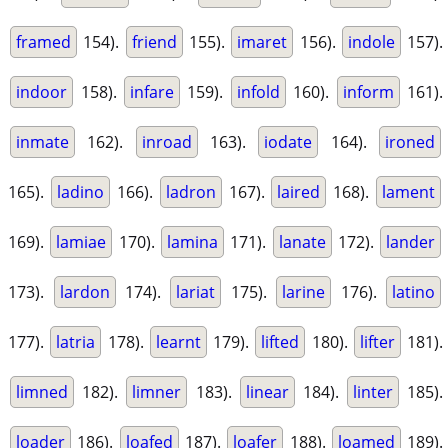
framed
154).
friend
155).
imaret
156).
indole
157).
indoor
158).
infare
159).
infold
160).
inform
161).
inmate
162).
inroad
163).
iodate
164).
ironed
165).
ladino
166).
ladron
167).
laired
168).
lament
169).
lamiae
170).
lamina
171).
lanate
172).
lander
173).
lardon
174).
lariat
175).
larine
176).
latino
177).
latria
178).
learnt
179).
lifted
180).
lifter
181).
limned
182).
limner
183).
linear
184).
linter
185).
loader
186).
loafed
187).
loafer
188).
loamed
189).