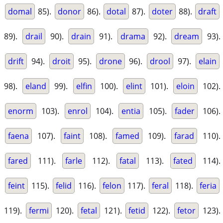
domal
85).
donor
86).
dotal
87).
doter
88).
draft
89).
drail
90).
drain
91).
drama
92).
dream
93).
drift
94).
droit
95).
drone
96).
drool
97).
elain
98).
eland
99).
elfin
100).
elint
101).
eloin
102).
enorm
103).
enrol
104).
entia
105).
fader
106).
faena
107).
faint
108).
famed
109).
farad
110).
fared
111).
farle
112).
fatal
113).
fated
114).
feint
115).
felid
116).
felon
117).
feral
118).
feria
119).
fermi
120).
fetal
121).
fetid
122).
fetor
123).