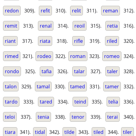
redon
309).
refit
310).
relit
311).
reman
312).
remit
313).
renal
314).
reoil
315).
retia
316).
riant
317).
riata
318).
rifle
319).
riled
320).
rimed
321).
rodeo
322).
roman
323).
romeo
324).
rondo
325).
tafia
326).
talar
327).
taler
328).
talon
329).
tamal
330).
tamed
331).
tamer
332).
tardo
333).
tared
334).
teind
335).
telia
336).
teloi
337).
tenia
338).
tenor
339).
terai
340).
tiara
341).
tidal
342).
tilde
343).
tiled
344).
tiler