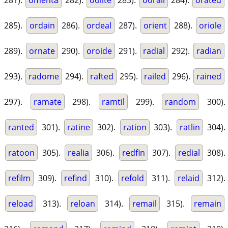
281).
omenta
282).
oolite
283).
oorali
284).
orated
285).
ordain
286).
ordeal
287).
orient
288).
oriole
289).
ornate
290).
oroide
291).
radial
292).
radian
293).
radome
294).
rafted
295).
railed
296).
rained
297).
ramate
298).
ramtil
299).
random
300).
ranted
301).
ratine
302).
ration
303).
ratlin
304).
ratoon
305).
realia
306).
redfin
307).
redial
308).
refilm
309).
refind
310).
refold
311).
relaid
312).
reload
313).
reloan
314).
remail
315).
remain