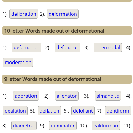
1).
defloration
2).
deformation
10 letter Words made out of deformational
1).
defamation
2).
defoliator
3).
intermodal
4).
moderation
9 letter Words made out of deformational
1).
adoration
2).
alienator
3).
almandite
4).
dealation
5).
deflation
6).
defoliant
7).
dentiform
8).
diametral
9).
dominator
10).
ealdorman
11).