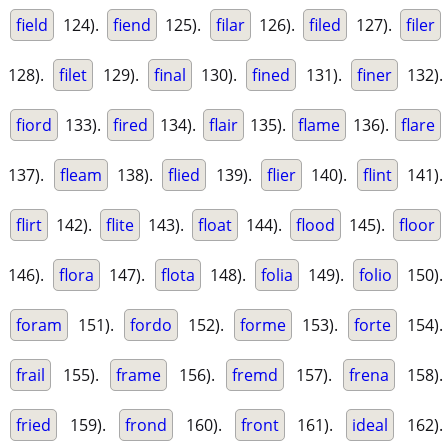
field
124).
fiend
125).
filar
126).
filed
127).
filer
128).
filet
129).
final
130).
fined
131).
finer
132).
fiord
133).
fired
134).
flair
135).
flame
136).
flare
137).
fleam
138).
flied
139).
flier
140).
flint
141).
flirt
142).
flite
143).
float
144).
flood
145).
floor
146).
flora
147).
flota
148).
folia
149).
folio
150).
foram
151).
fordo
152).
forme
153).
forte
154).
frail
155).
frame
156).
fremd
157).
frena
158).
fried
159).
frond
160).
front
161).
ideal
162).