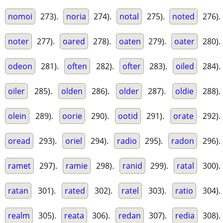
nomoi
273).
noria
274).
notal
275).
noted
276).
noter
277).
oared
278).
oaten
279).
oater
280).
odeon
281).
often
282).
ofter
283).
oiled
284).
oiler
285).
olden
286).
older
287).
oldie
288).
olein
289).
oorie
290).
ootid
291).
orate
292).
oread
293).
oriel
294).
radio
295).
radon
296).
ramet
297).
ramie
298).
ranid
299).
ratal
300).
ratan
301).
rated
302).
ratel
303).
ratio
304).
realm
305).
reata
306).
redan
307).
redia
308).