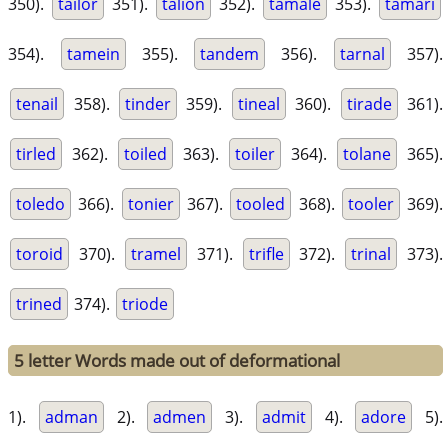
350).
tailor
351).
talion
352).
tamale
353).
tamari
354).
tamein
355).
tandem
356).
tarnal
357).
tenail
358).
tinder
359).
tineal
360).
tirade
361).
tirled
362).
toiled
363).
toiler
364).
tolane
365).
toledo
366).
tonier
367).
tooled
368).
tooler
369).
toroid
370).
tramel
371).
trifle
372).
trinal
373).
trined
374).
triode
5 letter Words made out of deformational
1).
adman
2).
admen
3).
admit
4).
adore
5).