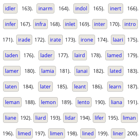
idler
163).
inarm
164).
indol
165).
inert
166).
infer
167).
infra
168).
inlet
169).
inter
170).
intro
171).
irade
172).
irate
173).
irone
174).
laari
175).
laden
176).
lader
177).
laird
178).
lamed
179).
lamer
180).
lamia
181).
lanai
182).
lated
183).
laten
184).
later
185).
leant
186).
learn
187).
leman
188).
lemon
189).
lento
190).
liana
191).
liane
192).
liard
193).
lidar
194).
lifer
195).
liman
196).
limed
197).
limen
198).
lined
199).
liner
200).