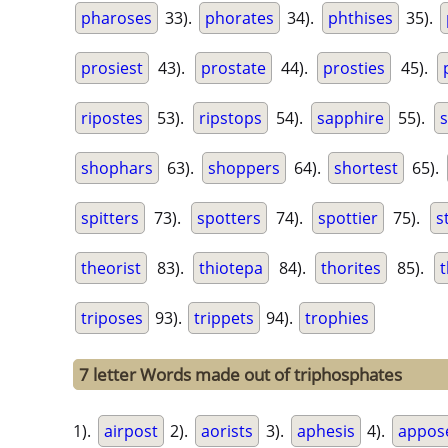
pharoses
33).
phorates
34).
phthises
35).
prosiest
43).
prostate
44).
prosties
45).
ripostes
53).
ripstops
54).
sapphire
55).
s
shophars
63).
shoppers
64).
shortest
65).
spitters
73).
spotters
74).
spottier
75).
s
theorist
83).
thiotepa
84).
thorites
85).
t
triposes
93).
trippets
94).
trophies
7 letter Words made out of triphosphates
1).
airpost
2).
aorists
3).
aphesis
4).
appos