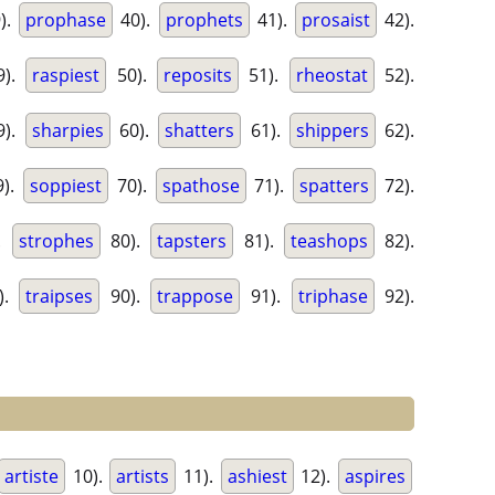
).
prophase
40).
prophets
41).
prosaist
42).
9).
raspiest
50).
reposits
51).
rheostat
52).
9).
sharpies
60).
shatters
61).
shippers
62).
).
soppiest
70).
spathose
71).
spatters
72).
.
strophes
80).
tapsters
81).
teashops
82).
).
traipses
90).
trappose
91).
triphase
92).
artiste
10).
artists
11).
ashiest
12).
aspires