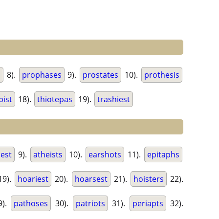
s
8).
prophases
9).
prostates
10).
prothesis
pist
18).
thiotepas
19).
trashiest
iest
9).
atheists
10).
earshots
11).
epitaphs
19).
hoariest
20).
hoarsest
21).
hoisters
22).
9).
pathoses
30).
patriots
31).
periapts
32).