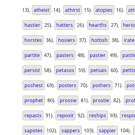
13).
atheist
14).
athirst
15).
atopies
16).
att
hastier
25).
hatters
26).
hearths
27).
herio
horstes
36).
hosiers
37).
hottish
38).
irate
partite
47).
pasters
48).
pastier
49).
pasti
persist
58).
petasos
59).
petsais
60).
petti
poshest
69).
posters
70).
pothers
71).
pot
prophet
80).
prossie
81).
prostie
82).
pro
repasts
91).
reposit
92).
reships
93).
respo
sapotes
102).
sappers
103).
sappier
104).