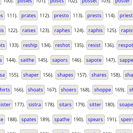
100).
posies
101).
posits
102).
posset
103).
poster
es
111).
prates
112).
presto
113).
prests
114).
priest
is
122).
raises
123).
raphes
124).
raphis
125).
rapis
ots
133).
reship
134).
reshot
135).
resist
136).
respo
s
144).
saithe
145).
sapors
146).
sapote
147).
sappe
sa
155).
shaper
156).
shapes
157).
shares
158).
sha
hirts
166).
shoats
167).
shoers
168).
shoppe
169).
s
sister
177).
sistra
178).
sitars
179).
sitter
180).
soape
se
188).
spates
189).
spathe
190).
spears
191).
speir