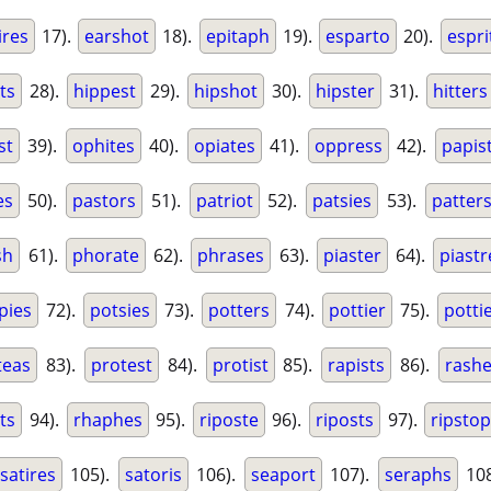
ires
17).
earshot
18).
epitaph
19).
esparto
20).
espri
ts
28).
hippest
29).
hipshot
30).
hipster
31).
hitters
st
39).
ophites
40).
opiates
41).
oppress
42).
papis
es
50).
pastors
51).
patriot
52).
patsies
53).
patter
sh
61).
phorate
62).
phrases
63).
piaster
64).
piastr
pies
72).
potsies
73).
potters
74).
pottier
75).
potti
teas
83).
protest
84).
protist
85).
rapists
86).
rashe
ts
94).
rhaphes
95).
riposte
96).
riposts
97).
ripsto
satires
105).
satoris
106).
seaport
107).
seraphs
108