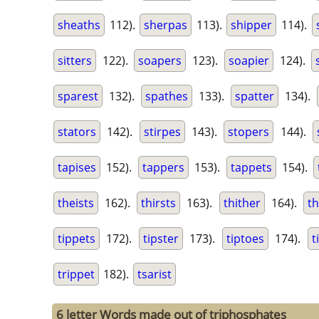
sheaths
112).
sherpas
113).
shipper
114).
sitters
122).
soapers
123).
soapier
124).
sparest
132).
spathes
133).
spatter
134).
stators
142).
stirpes
143).
stopers
144).
tapises
152).
tappers
153).
tappets
154).
theists
162).
thirsts
163).
thither
164).
th
tippets
172).
tipster
173).
tiptoes
174).
t
trippet
182).
tsarist
6 letter Words made out of triphosphates