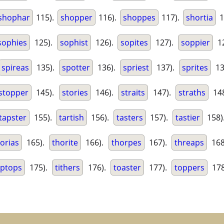
shophar
115).
shopper
116).
shoppes
117).
shortia
1
sophies
125).
sophist
126).
sopites
127).
soppier
12
spireas
135).
spotter
136).
spriest
137).
sprites
13
stopper
145).
stories
146).
straits
147).
straths
14
tapster
155).
tartish
156).
tasters
157).
tastier
158)
orias
165).
thorite
166).
thorpes
167).
threaps
168
iptops
175).
tithers
176).
toaster
177).
toppers
178