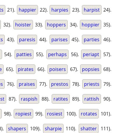
ts
21).
happier
22).
harpies
23).
harpist
24).
32).
hoister
33).
hoppers
34).
hoppier
35).
ts
43).
paresis
44).
parises
45).
parties
46).
s
54).
patties
55).
perhaps
56).
periapt
57).
e
65).
pirates
66).
poisers
67).
popsies
68).
es
76).
praises
77).
prestos
78).
priests
79).
st
87).
raspish
88).
ratites
89).
rattish
90).
p
98).
ropiest
99).
rosiest
100).
rotates
101).
).
shapers
109).
sharpie
110).
shatter
111).