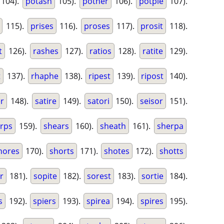
104).
potash
105).
pother
106).
potpie
107).
115).
prises
116).
proses
117).
prosit
118).
t
126).
rashes
127).
ratios
128).
ratite
129).
t
137).
rhaphe
138).
ripest
139).
ripost
140).
r
148).
satire
149).
satori
150).
seisor
151).
rps
159).
shears
160).
sheath
161).
sherpa
hores
170).
shorts
171).
shotes
172).
shotts
r
181).
sopite
182).
sorest
183).
sortie
184).
s
192).
spiers
193).
spirea
194).
spires
195).