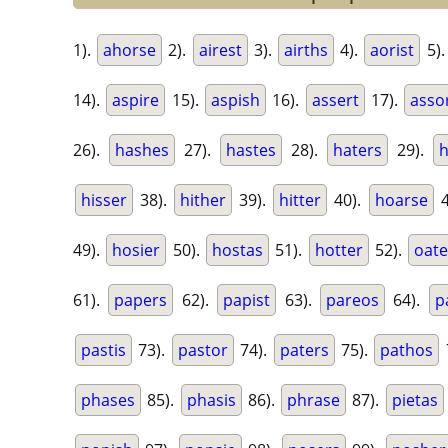
1).
ahorse
2).
airest
3).
airths
4).
aorist
5)
14).
aspire
15).
aspish
16).
assert
17).
asso
26).
hashes
27).
hastes
28).
haters
29).
h
hisser
38).
hither
39).
hitter
40).
hoarse
4
49).
hosier
50).
hostas
51).
hotter
52).
oate
61).
papers
62).
papist
63).
pareos
64).
p
pastis
73).
pastor
74).
paters
75).
pathos
phases
85).
phasis
86).
phrase
87).
pietas