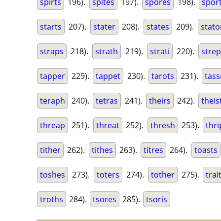
spirts
196).
spites
197).
spores
198).
spor
starts
207).
stater
208).
states
209).
stato
straps
218).
strath
219).
strati
220).
stre
tapper
229).
tappet
230).
tarots
231).
tass
teraph
240).
tetras
241).
theirs
242).
theis
threap
251).
threat
252).
thresh
253).
thri
tither
262).
tithes
263).
titres
264).
toasts
toshes
273).
toters
274).
tother
275).
trai
troths
284).
tsores
285).
tsoris