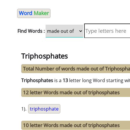
Word
Maker
Find Words :
Triphosphates
Total Number of words made out of Triphospha
Triphosphates
is a
13
letter long Word starting wi
12 letter Words made out of triphosphates
1).
triphosphate
10 letter Words made out of triphosphates