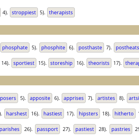
4).
stroppiest
5).
therapists
phosphate
5).
phosphite
6).
posthaste
7).
postheat
14).
sportiest
15).
storeship
16).
theorists
17).
thera
posers
5).
apposite
6).
apprises
7).
artistes
8).
arts
).
harshest
16).
hastiest
17).
hipsters
18).
hitherto
parishes
26).
passport
27).
pastiest
28).
pastries
2