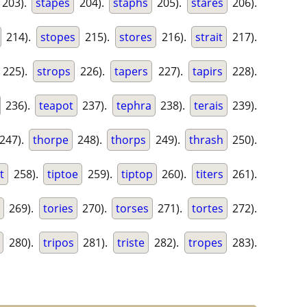
203).
stapes
204).
staphs
205).
stares
206).
214).
stopes
215).
stores
216).
strait
217).
225).
strops
226).
tapers
227).
tapirs
228).
236).
teapot
237).
tephra
238).
terais
239).
247).
thorpe
248).
thorps
249).
thrash
250).
t
258).
tiptoe
259).
tiptop
260).
titers
261).
s
269).
tories
270).
torses
271).
tortes
272).
280).
tripos
281).
triste
282).
tropes
283).