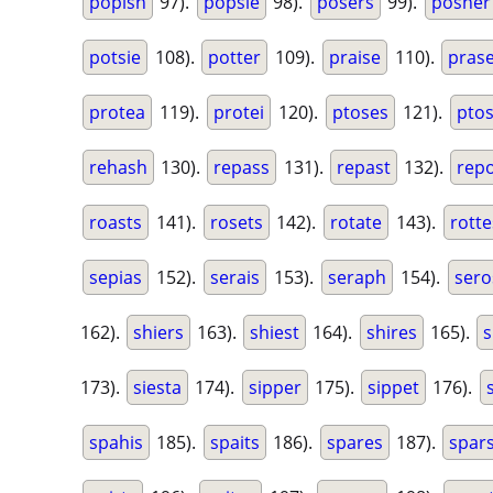
popish
97).
popsie
98).
posers
99).
posher
potsie
108).
potter
109).
praise
110).
pras
protea
119).
protei
120).
ptoses
121).
ptos
rehash
130).
repass
131).
repast
132).
rep
roasts
141).
rosets
142).
rotate
143).
rotte
sepias
152).
serais
153).
seraph
154).
sero
162).
shiers
163).
shiest
164).
shires
165).
s
173).
siesta
174).
sipper
175).
sippet
176).
spahis
185).
spaits
186).
spares
187).
spar