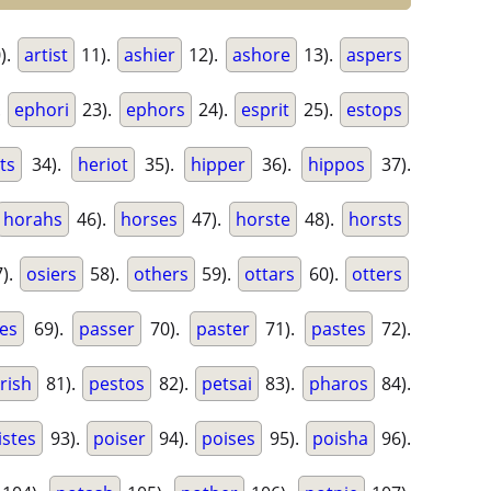
).
artist
11).
ashier
12).
ashore
13).
aspers
.
ephori
23).
ephors
24).
esprit
25).
estops
ts
34).
heriot
35).
hipper
36).
hippos
37).
horahs
46).
horses
47).
horste
48).
horsts
).
osiers
58).
others
59).
ottars
60).
otters
es
69).
passer
70).
paster
71).
pastes
72).
rish
81).
pestos
82).
petsai
83).
pharos
84).
istes
93).
poiser
94).
poises
95).
poisha
96).