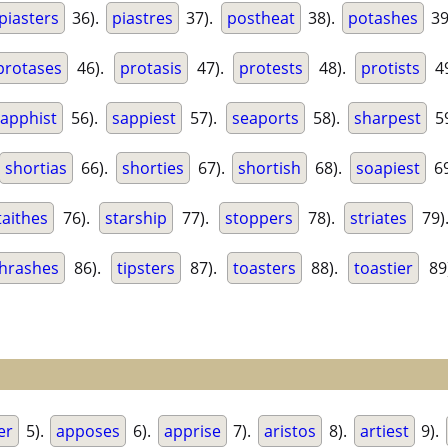
piasters
36).
piastres
37).
postheat
38).
potashes
39
protases
46).
protasis
47).
protests
48).
protists
4
apphist
56).
sappiest
57).
seaports
58).
sharpest
5
shortias
66).
shorties
67).
shortish
68).
soapiest
69
taithes
76).
starship
77).
stoppers
78).
striates
79)
hrashes
86).
tipsters
87).
toasters
88).
toastier
89
er
5).
apposes
6).
apprise
7).
aristos
8).
artiest
9).