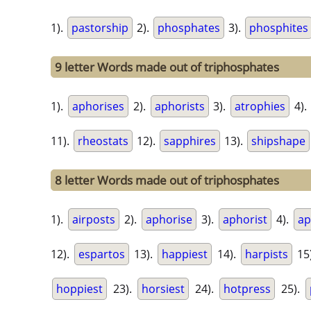
1).
pastorship
2).
phosphates
3).
phosphites
9 letter Words made out of triphosphates
1).
aphorises
2).
aphorists
3).
atrophies
4).
11).
rheostats
12).
sapphires
13).
shipshape
8 letter Words made out of triphosphates
1).
airposts
2).
aphorise
3).
aphorist
4).
ap
12).
espartos
13).
happiest
14).
harpists
15
hoppiest
23).
horsiest
24).
hotpress
25).