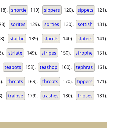
18).
shortie
119).
sippers
120).
sippets
121).
8).
sorites
129).
sorties
130).
sottish
131).
8).
staithe
139).
starets
140).
staters
141).
8).
striate
149).
stripes
150).
strophe
151).
.
teapots
159).
teashop
160).
tephras
161).
).
threats
169).
throats
170).
tippers
171).
).
traipse
179).
trashes
180).
trioses
181).