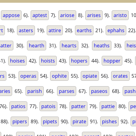
.
appose
6).
aptest
7).
ariose
8).
arises
9).
aristo
10
rt
18).
asters
19).
attire
20).
earths
21).
ephahs
22)
atter
30).
hearth
31).
hearts
32).
heaths
33).
heis
1).
hoises
42).
hoists
43).
hopers
44).
hopper
45).
rs
53).
operas
54).
ophite
55).
opiate
56).
orates
57
aries
65).
parish
66).
parses
67).
paseos
68).
pash
76).
patios
77).
patois
78).
patter
79).
pattie
80).
pe
88).
pipers
89).
pipets
90).
pirate
91).
pishes
92).
p