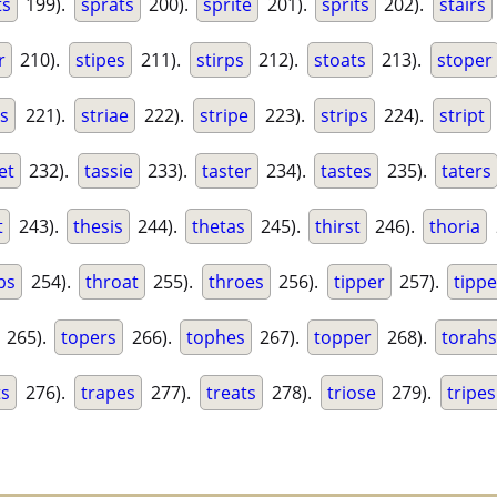
ts
199).
sprats
200).
sprite
201).
sprits
202).
stairs
r
210).
stipes
211).
stirps
212).
stoats
213).
stoper
ps
221).
striae
222).
stripe
223).
strips
224).
stript
et
232).
tassie
233).
taster
234).
tastes
235).
taters
t
243).
thesis
244).
thetas
245).
thirst
246).
thoria
ps
254).
throat
255).
throes
256).
tipper
257).
tippe
265).
topers
266).
tophes
267).
topper
268).
torah
ts
276).
trapes
277).
treats
278).
triose
279).
tripes