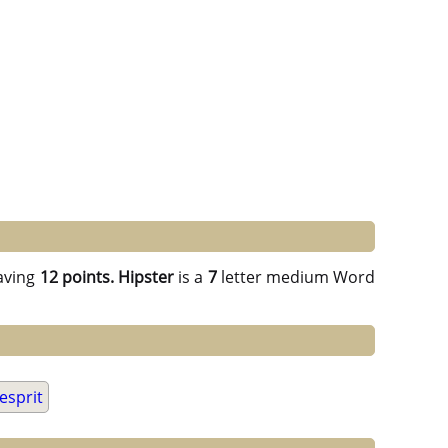
aving
12 points.
Hipster
is a
7
letter medium Word
esprit