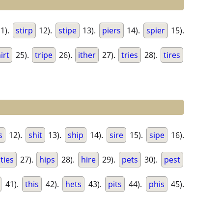
1).
stirp
12).
stipe
13).
piers
14).
spier
15).
irt
25).
tripe
26).
ither
27).
tries
28).
tires
s
12).
shit
13).
ship
14).
sire
15).
sipe
16).
ties
27).
hips
28).
hire
29).
pets
30).
pest
41).
this
42).
hets
43).
pits
44).
phis
45).