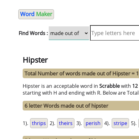
Word
Maker
Find Words :
Hipster
Total Number of words made out of Hipster = 
Hipster is an acceptable word in
Scrabble
with
12
starting with H and ending with R. Below are Tota
6 letter Words made out of hipster
1).
thrips
2).
theirs
3).
perish
4).
stripe
5).