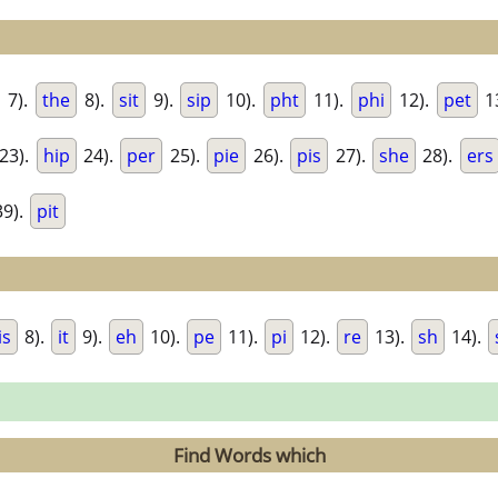
7).
the
8).
sit
9).
sip
10).
pht
11).
phi
12).
pet
1
23).
hip
24).
per
25).
pie
26).
pis
27).
she
28).
ers
9).
pit
is
8).
it
9).
eh
10).
pe
11).
pi
12).
re
13).
sh
14).
Find Words which