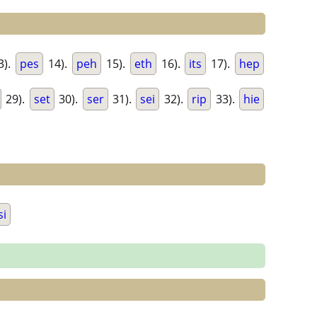
3).
pes
14).
peh
15).
eth
16).
its
17).
hep
29).
set
30).
ser
31).
sei
32).
rip
33).
hie
si