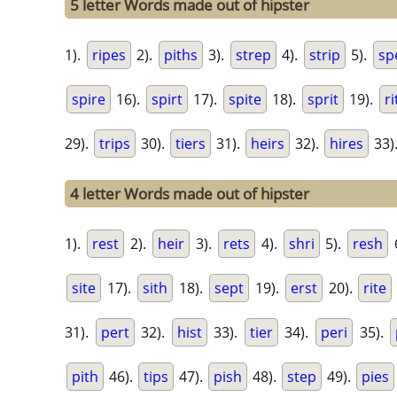
5 letter Words made out of hipster
1).
ripes
2).
piths
3).
strep
4).
strip
5).
sp
spire
16).
spirt
17).
spite
18).
sprit
19).
ri
29).
trips
30).
tiers
31).
heirs
32).
hires
33)
4 letter Words made out of hipster
1).
rest
2).
heir
3).
rets
4).
shri
5).
resh
site
17).
sith
18).
sept
19).
erst
20).
rite
31).
pert
32).
hist
33).
tier
34).
peri
35).
pith
46).
tips
47).
pish
48).
step
49).
pies