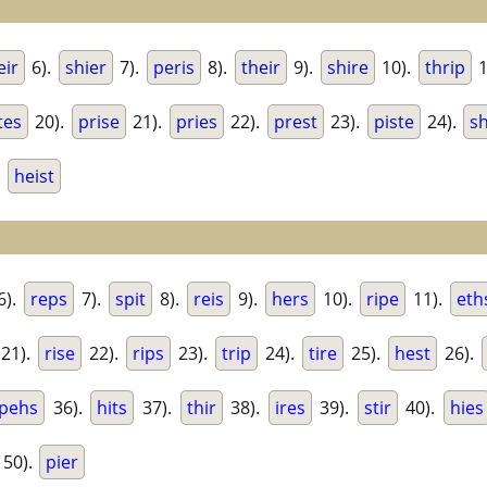
eir
6).
shier
7).
peris
8).
their
9).
shire
10).
thrip
1
tes
20).
prise
21).
pries
22).
prest
23).
piste
24).
sh
.
heist
6).
reps
7).
spit
8).
reis
9).
hers
10).
ripe
11).
eth
21).
rise
22).
rips
23).
trip
24).
tire
25).
hest
26).
pehs
36).
hits
37).
thir
38).
ires
39).
stir
40).
hies
50).
pier