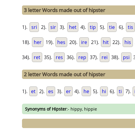
3 letter Words made out of hipster
1).
sri
2).
sir
3).
het
4).
tip
5).
tie
6).
tis
18).
her
19).
hes
20).
ire
21).
hit
22).
his
34).
ret
35).
res
36).
rep
37).
rei
38).
psi
3
2 letter Words made out of hipster
1).
et
2).
es
3).
er
4).
he
5).
hi
6).
ti
7).
Synonyms of Hipster
:- hippy, hippie