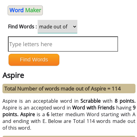
Word
Maker
Find Words :
Aspire
Total Number of words made out of Aspire = 114
Aspire is an acceptable word in
Scrabble
with
8 points.
Aspire is an accepted word in
Word with Friends
having
9
points.
Aspire
is a
6
letter medium Word starting with A
and ending with E. Below are Total 114 words made out
of this word.