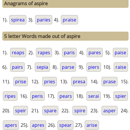
Anagrams of aspire
1).
spirea
3).
paries
4).
praise
5 letter Words made out of aspire
1).
reaps
2).
rapes
3).
paris
4).
pares
5).
paise
6).
pairs
7).
sepia
8).
parse
9).
piers
10).
raise
11).
prise
12).
pries
13).
presa
14).
prase
15).
ripes
16).
peris
17).
pears
18).
serai
19).
spier
20).
speir
21).
spare
22).
spire
23).
asper
24).
apers
25).
apres
26).
spear
27).
arise