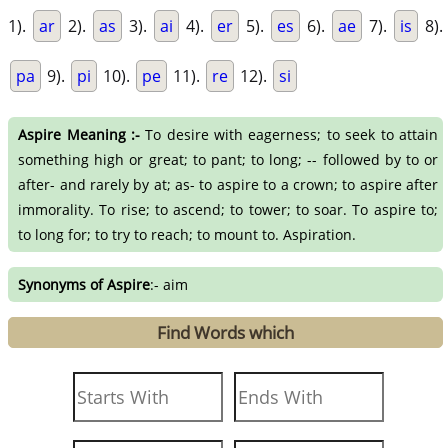
1).
ar
2).
as
3).
ai
4).
er
5).
es
6).
ae
7).
is
8).
pa
9).
pi
10).
pe
11).
re
12).
si
Aspire Meaning :-
To desire with eagerness; to seek to attain
something high or great; to pant; to long; -- followed by to or
after- and rarely by at; as- to aspire to a crown; to aspire after
immorality. To rise; to ascend; to tower; to soar. To aspire to;
to long for; to try to reach; to mount to. Aspiration.
Synonyms of Aspire
:- aim
Find Words which