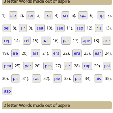
3 letter Words made out of aspire
1).
sip
2).
ser
3).
res
4).
sri
5).
spa
6).
rip
7).
sei
8).
sir
9).
sea
10).
sae
11).
sap
12).
ria
13).
rep
14).
rei
15).
pas
16).
par
17).
ape
18).
are
19).
ire
20).
ars
21).
ers
22).
era
23).
ear
24).
pea
25).
per
26).
pes
27).
air
28).
rap
29).
psi
30).
pis
31).
ras
32).
pie
33).
pia
34).
ais
35).
asp
2 letter Words made out of aspire