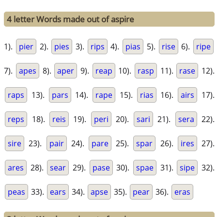
4 letter Words made out of aspire
1).
pier
2).
pies
3).
rips
4).
pias
5).
rise
6).
ripe
7).
apes
8).
aper
9).
reap
10).
rasp
11).
rase
12).
raps
13).
pars
14).
rape
15).
rias
16).
airs
17).
reps
18).
reis
19).
peri
20).
sari
21).
sera
22).
sire
23).
pair
24).
pare
25).
spar
26).
ires
27).
ares
28).
sear
29).
pase
30).
spae
31).
sipe
32).
peas
33).
ears
34).
apse
35).
pear
36).
eras