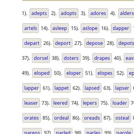
1).
adepts
2).
adopts
3).
adores
4).
alders
artels
14).
asleep
15).
aslope
16).
dapper
depart
26).
deport
27).
depose
28).
depot
37).
dorsel
38).
doters
39).
drapes
40).
eas
49).
eloped
50).
eloper
51).
elopes
52).
e
lapper
61).
lappet
62).
lapsed
63).
lapser
leaser
73).
leered
74).
lepers
75).
loader
7
orates
85).
ordeal
86).
oreads
87).
osteal
pareos
97).
parled
98).
parles
99).
parole