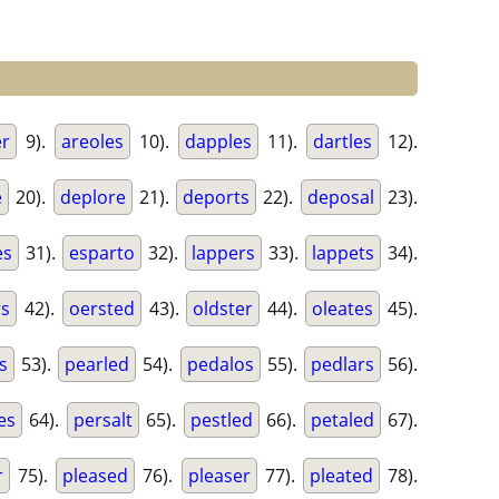
r
9).
areoles
10).
dapples
11).
dartles
12).
e
20).
deplore
21).
deports
22).
deposal
23).
es
31).
esparto
32).
lappers
33).
lappets
34).
rs
42).
oersted
43).
oldster
44).
oleates
45).
s
53).
pearled
54).
pedalos
55).
pedlars
56).
es
64).
persalt
65).
pestled
66).
petaled
67).
r
75).
pleased
76).
pleaser
77).
pleated
78).