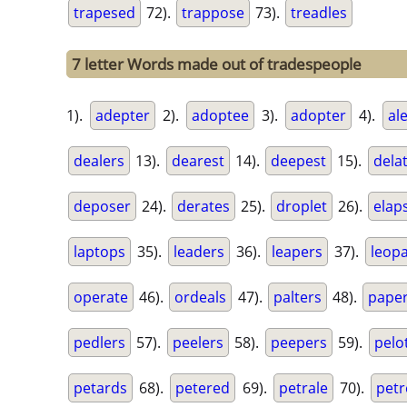
trapesed
72).
trappose
73).
treadles
7 letter Words made out of tradespeople
1).
adepter
2).
adoptee
3).
adopter
4).
al
dealers
13).
dearest
14).
deepest
15).
dela
deposer
24).
derates
25).
droplet
26).
elap
laptops
35).
leaders
36).
leapers
37).
leop
operate
46).
ordeals
47).
palters
48).
pape
pedlers
57).
peelers
58).
peepers
59).
pelo
petards
68).
petered
69).
petrale
70).
petr