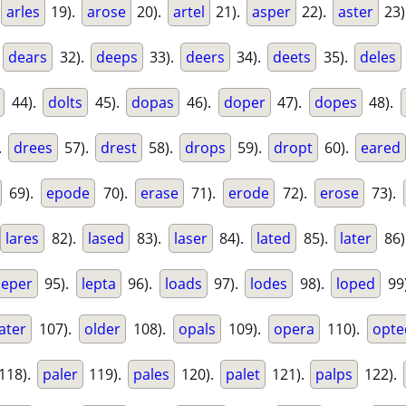
arles
19).
arose
20).
artel
21).
asper
22).
aster
23)
.
dears
32).
deeps
33).
deers
34).
deets
35).
deles
44).
dolts
45).
dopas
46).
doper
47).
dopes
48).
.
drees
57).
drest
58).
drops
59).
dropt
60).
eared
69).
epode
70).
erase
71).
erode
72).
erose
73).
lares
82).
lased
83).
laser
84).
lated
85).
later
86)
leper
95).
lepta
96).
loads
97).
lodes
98).
loped
99
ater
107).
older
108).
opals
109).
opera
110).
opte
118).
paler
119).
pales
120).
palet
121).
palps
122).