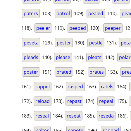
paters
108).
patrol
109).
pealed
110).
pear
118).
peeler
119).
peeped
120).
peeper
12
peseta
129).
pester
130).
pestle
131).
peta
pleads
140).
please
141).
pleats
142).
polar
poster
151).
prated
152).
prates
153).
pre
161).
rappel
162).
rasped
163).
ratels
164).
172).
reload
173).
repast
174).
repeal
175).
183).
reseal
184).
reseat
185).
reseda
186).
194).
salter
195).
sapote
196).
sapped
197