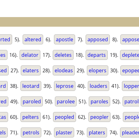
erted
5).
altered
6).
apostle
7).
apposed
8).
appose
tes
16).
delator
17).
deletes
18).
departs
19).
deplet
sed
27).
elaters
28).
elodeas
29).
elopers
30).
epope
ard
38).
leotard
39).
leprose
40).
loaders
41).
loppe
red
49).
paroled
50).
parolee
51).
paroles
52).
patrol
tas
60).
pelters
61).
peopled
62).
peopler
63).
peopl
els
71).
petrols
72).
plaster
73).
platers
74).
pleade