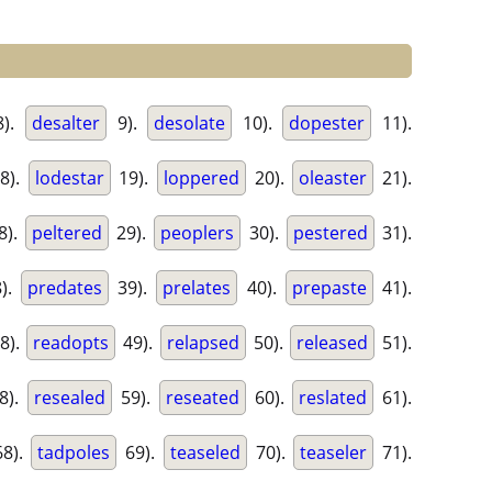
).
desalter
9).
desolate
10).
dopester
11).
8).
lodestar
19).
loppered
20).
oleaster
21).
8).
peltered
29).
peoplers
30).
pestered
31).
).
predates
39).
prelates
40).
prepaste
41).
8).
readopts
49).
relapsed
50).
released
51).
8).
resealed
59).
reseated
60).
reslated
61).
8).
tadpoles
69).
teaseled
70).
teaseler
71).