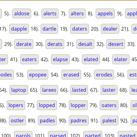
5).
aldose
6).
alerts
7).
alters
8).
appels
9).
app
17).
dapple
18).
dartle
19).
daters
20).
dealer
21).
d
s
29).
derate
30).
derats
31).
desalt
32).
desert
33).
ter
41).
eaters
42).
elapse
43).
elated
44).
elater
45
podes
53).
epopee
54).
erased
55).
erodes
56).
est
64).
laptop
65).
larees
66).
lasted
67).
laster
68).
le
6).
lopers
77).
lopped
78).
lopper
79).
oaters
80).
o
88).
ostler
89).
padles
90).
padres
91).
palest
92).
pa
100).
parols
101).
parsed
102).
parted
103).
pasted