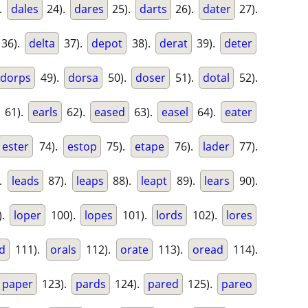
.
dales
24).
dares
25).
darts
26).
dater
27).
36).
delta
37).
depot
38).
derat
39).
deter
dorps
49).
dorsa
50).
doser
51).
dotal
52).
61).
earls
62).
eased
63).
easel
64).
eater
ester
74).
estop
75).
etape
76).
lader
77).
.
leads
87).
leaps
88).
leapt
89).
lears
90).
).
loper
100).
lopes
101).
lords
102).
lores
d
111).
orals
112).
orate
113).
oread
114).
paper
123).
pards
124).
pared
125).
pareo