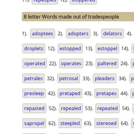
8 letter Words made out of tradespeople
1).
adoptees
2).
adopters
3).
delators
4)
droplets
12).
estopped
13).
estoppel
14).
operated
22).
operates
23).
paltered
24).
petrales
32).
petrosal
33).
pleaders
34).
p
presleep
42).
pretaped
43).
pretapes
44).
repasted
52).
repealed
53).
repeated
54).
sapropel
62).
steepled
63).
stereoed
64).