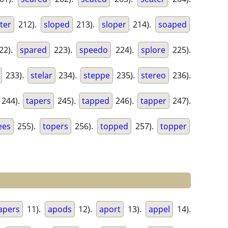
ater
212).
sloped
213).
sloper
214).
soaped
22).
spared
223).
speedo
224).
splore
225).
233).
stelar
234).
steppe
235).
stereo
236).
244).
tapers
245).
tapped
246).
tapper
247).
ees
255).
topers
256).
topped
257).
topper
apers
11).
apods
12).
aport
13).
appel
14).