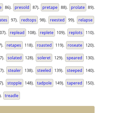
e
86).
presold
87).
pretape
88).
prolate
89).
ates
97).
redtops
98).
reested
99).
relapse
07).
replead
108).
replete
109).
replots
110).
).
retapes
118).
roasted
119).
roseate
120).
7).
solated
128).
soleret
129).
speared
130).
7).
stealer
138).
steeled
139).
steeped
140).
7).
stopple
148).
tadpole
149).
tapered
150).
).
treadle