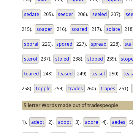
sedate
205).
seeder
206).
seeled
207).
se
215).
soaper
216).
soared
217).
solate
218
sporal
226).
spored
227).
spread
228).
sta
sterol
237).
stoled
238).
stoped
239).
stop
teared
248).
teased
249).
teasel
250).
tea
258).
topple
259).
trades
260).
trapes
261).
5 letter Words made out of tradespeople
1).
adept
2).
adopt
3).
adore
4).
aedes
5