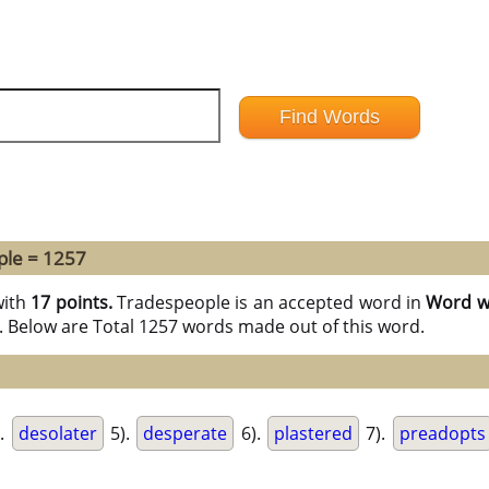
ple = 1257
ith
17 points.
Tradespeople is an accepted word in
Word wi
E. Below are Total 1257 words made out of this word.
.
desolater
5).
desperate
6).
plastered
7).
preadopts