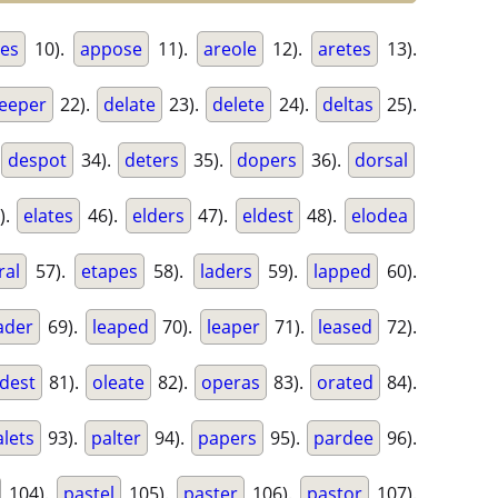
les
10).
appose
11).
areole
12).
aretes
13).
eeper
22).
delate
23).
delete
24).
deltas
25).
despot
34).
deters
35).
dopers
36).
dorsal
).
elates
46).
elders
47).
eldest
48).
elodea
ral
57).
etapes
58).
laders
59).
lapped
60).
ader
69).
leaped
70).
leaper
71).
leased
72).
ldest
81).
oleate
82).
operas
83).
orated
84).
lets
93).
palter
94).
papers
95).
pardee
96).
104).
pastel
105).
paster
106).
pastor
107).