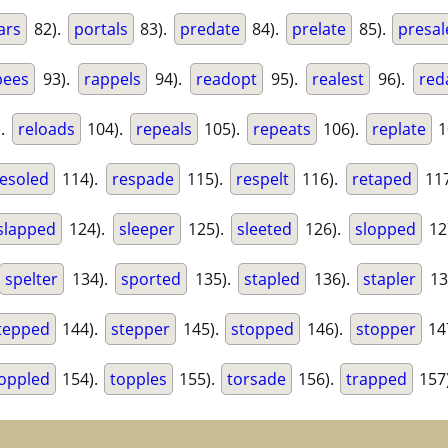
ars
82).
portals
83).
predate
84).
prelate
85).
presal
pees
93).
rappels
94).
readopt
95).
realest
96).
red
).
reloads
104).
repeals
105).
repeats
106).
replate
1
resoled
114).
respade
115).
respelt
116).
retaped
117
slapped
124).
sleeper
125).
sleeted
126).
slopped
12
spelter
134).
sported
135).
stapled
136).
stapler
13
tepped
144).
stepper
145).
stopped
146).
stopper
14
oppled
154).
topples
155).
torsade
156).
trapped
157