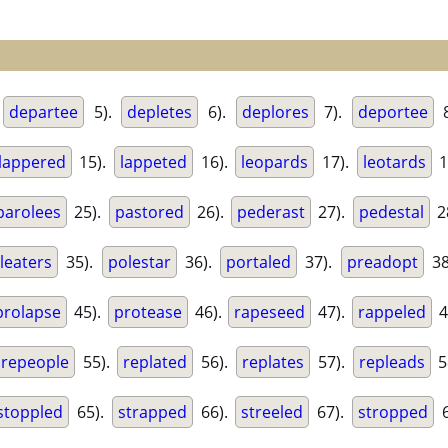
.
departee
5).
depletes
6).
deplores
7).
deportee
8
lappered
15).
lappeted
16).
leopards
17).
leotards
1
parolees
25).
pastored
26).
pederast
27).
pedestal
2
leaters
35).
polestar
36).
portaled
37).
preadopt
38
prolapse
45).
protease
46).
rapeseed
47).
rappeled
4
repeople
55).
replated
56).
replates
57).
repleads
5
stoppled
65).
strapped
66).
streeled
67).
stropped
6