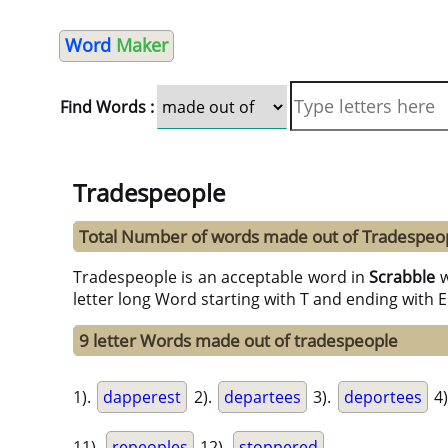
Word
Maker
Find Words :
Tradespeople
Total Number of words made out of Tradespeo
Tradespeople is an acceptable word in
Scrabble
w
letter long Word starting with T and ending with 
9 letter Words made out of tradespeople
1).
dapperest
2).
departees
3).
deportees
4)
11).
repeoples
12).
stoppered