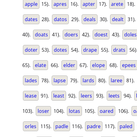
apple
15).
apres
16).
apter
17).
arete
18).
dates
28).
datos
29).
deals
30).
dealt
31)
40).
doats
41).
doers
42).
doest
43).
doles
doter
53).
dotes
54).
drape
55).
drats
56)
65).
elate
66).
elder
67).
elope
68).
epees
lades
78).
lapse
79).
lards
80).
laree
81).
lease
91).
least
92).
leers
93).
leets
94).
103).
loser
104).
lotas
105).
oared
106).
o
orles
115).
padle
116).
padre
117).
paled