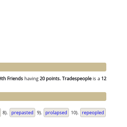
th Friends
having
20 points.
Tradespeople
is a
12
8).
prepasted
9).
prolapsed
10).
repeopled