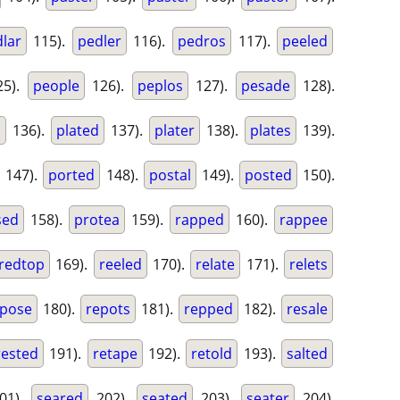
lar
115).
pedler
116).
pedros
117).
peeled
5).
people
126).
peplos
127).
pesade
128).
l
136).
plated
137).
plater
138).
plates
139).
147).
ported
148).
postal
149).
posted
150).
sed
158).
protea
159).
rapped
160).
rappee
redtop
169).
reeled
170).
relate
171).
relets
epose
180).
repots
181).
repped
182).
resale
rested
191).
retape
192).
retold
193).
salted
01).
seared
202).
seated
203).
seater
204).