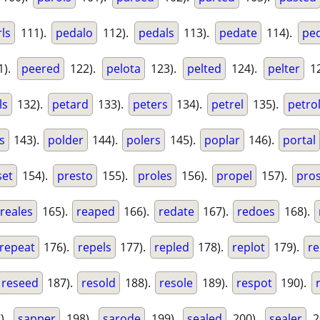
ls
111).
pedalo
112).
pedals
113).
pedate
114).
ped
1).
peered
122).
pelota
123).
pelted
124).
pelter
12
ls
132).
petard
133).
peters
134).
petrel
135).
petro
s
143).
polder
144).
polers
145).
poplar
146).
portal
set
154).
presto
155).
proles
156).
propel
157).
pro
reales
165).
reaped
166).
redate
167).
redoes
168).
repeat
176).
repels
177).
repled
178).
replot
179).
r
reseed
187).
resold
188).
resole
189).
respot
190).
).
sapper
198).
sarode
199).
sealed
200).
sealer
2