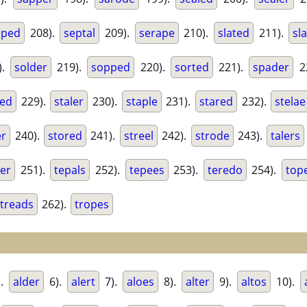
eped
208).
septal
209).
serape
210).
slated
211).
sl
).
solder
219).
sopped
220).
sorted
221).
spader
2
led
229).
staler
230).
staple
231).
stared
232).
stelae
er
240).
stored
241).
streel
242).
strode
243).
talers
ser
251).
tepals
252).
tepees
253).
teredo
254).
top
treads
262).
tropes
).
alder
6).
alert
7).
aloes
8).
alter
9).
altos
10).