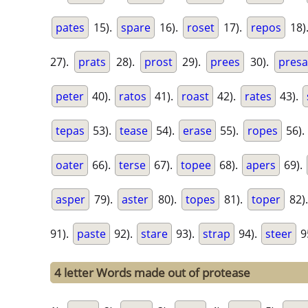
pates
15).
spare
16).
roset
17).
repos
18)
27).
prats
28).
prost
29).
prees
30).
presa
peter
40).
ratos
41).
roast
42).
rates
43).
tepas
53).
tease
54).
erase
55).
ropes
56).
oater
66).
terse
67).
topee
68).
apers
69).
asper
79).
aster
80).
topes
81).
toper
82)
91).
paste
92).
stare
93).
strap
94).
steer
9
4 letter Words made out of protease