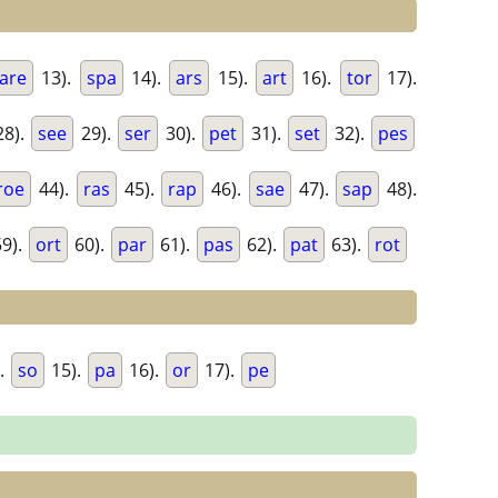
are
13).
spa
14).
ars
15).
art
16).
tor
17).
8).
see
29).
ser
30).
pet
31).
set
32).
pes
roe
44).
ras
45).
rap
46).
sae
47).
sap
48).
9).
ort
60).
par
61).
pas
62).
pat
63).
rot
.
so
15).
pa
16).
or
17).
pe