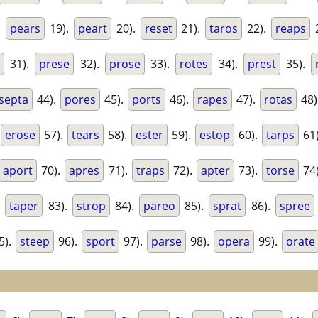
.
pears
19).
peart
20).
reset
21).
taros
22).
reaps
31).
prese
32).
prose
33).
rotes
34).
prest
35).
septa
44).
pores
45).
ports
46).
rapes
47).
rotas
48)
erose
57).
tears
58).
ester
59).
estop
60).
tarps
61
aport
70).
apres
71).
traps
72).
apter
73).
torse
74
.
taper
83).
strop
84).
pareo
85).
sprat
86).
spree
5).
steep
96).
sport
97).
parse
98).
opera
99).
orate