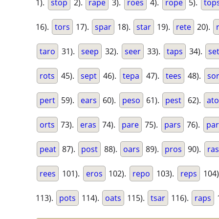
1).
stop
2).
rape
3).
roes
4).
rope
5).
top
16).
tors
17).
spar
18).
star
19).
rete
20).
taro
31).
seep
32).
seer
33).
taps
34).
se
rots
45).
sept
46).
tepa
47).
tees
48).
sor
pert
59).
ears
60).
peso
61).
pest
62).
at
orts
73).
eras
74).
pare
75).
pars
76).
par
peat
87).
post
88).
oars
89).
pros
90).
ra
rees
101).
eros
102).
repo
103).
reps
104)
113).
pots
114).
oats
115).
tsar
116).
raps