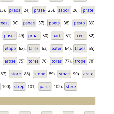
23).
praos
24).
prase
25).
sapor
26).
prate
reest
36).
psoae
37).
poets
38).
pesto
39).
.
poser
49).
proas
50).
parts
51).
trees
52).
).
etape
62).
tares
63).
eater
64).
tapes
65).
).
arose
75).
tores
76).
toras
77).
trope
78).
87).
store
88).
stope
89).
stoae
90).
arete
100).
strep
101).
pares
102).
stere