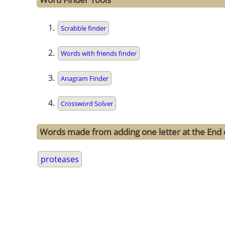
Scrabble finder
Words with friends finder
Anagram Finder
Crossword Solver
Words made from adding one letter at the End 
proteases