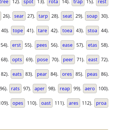
tree
12).
spot
13).
rota
14).
trap
15).
rest
26).
sear
27).
tarp
28).
seat
29).
soap
30).
40).
tope
41).
tare
42).
toea
43).
stoa
44).
54).
erst
55).
pees
56).
ease
57).
etas
58).
68).
opts
69).
pose
70).
peer
71).
east
72).
82).
eats
83).
pear
84).
ores
85).
peas
86).
96).
rats
97).
aper
98).
reap
99).
aero
100).
09).
opes
110).
oast
111).
ares
112).
proa