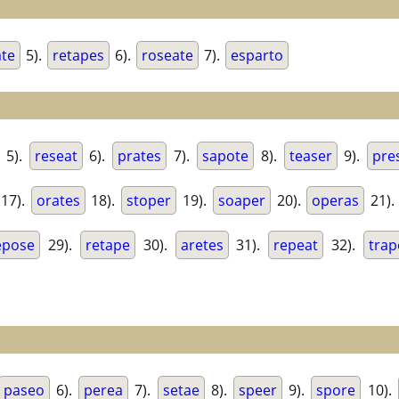
te
5).
retapes
6).
roseate
7).
esparto
5).
reseat
6).
prates
7).
sapote
8).
teaser
9).
pre
17).
orates
18).
stoper
19).
soaper
20).
operas
21)
epose
29).
retape
30).
aretes
31).
repeat
32).
trap
paseo
6).
perea
7).
setae
8).
speer
9).
spore
10).