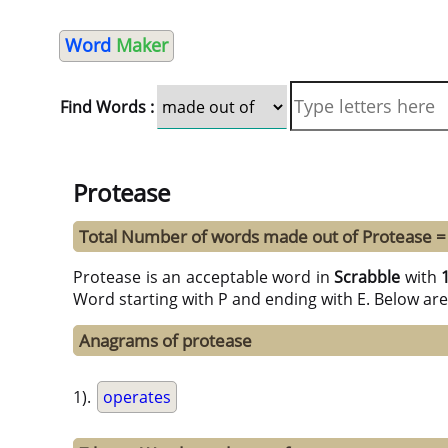
Word
Maker
Find Words :
Protease
Total Number of words made out of Protease =
Protease is an acceptable word in
Scrabble
with
Word starting with P and ending with E. Below ar
Anagrams of protease
1).
operates