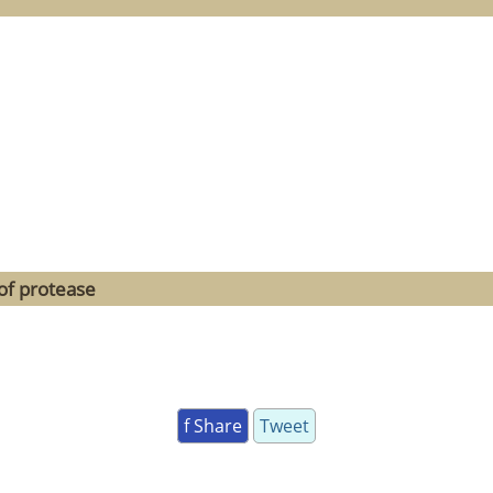
of protease
f Share
Tweet