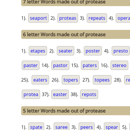
7 letter Words made out of protease
1).
seaport
2).
proteas
3).
repeats
4).
opera
6 letter Words made out of protease
1).
etapes
2).
seater
3).
poster
4).
presto
paster
14).
pastor
15).
paters
16).
stereo
25).
eaters
26).
topers
27).
topees
28).
r
protea
37).
easter
38).
repots
5 letter Words made out of protease
1).
spate
2).
saree
3).
peers
4).
spear
5).