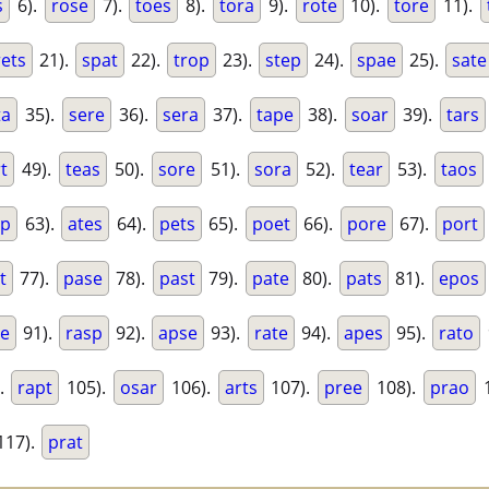
s
6).
rose
7).
toes
8).
tora
9).
rote
10).
tore
11).
rets
21).
spat
22).
trop
23).
step
24).
spae
25).
sate
ta
35).
sere
36).
sera
37).
tape
38).
soar
39).
tars
t
49).
teas
50).
sore
51).
sora
52).
tear
53).
taos
op
63).
ates
64).
pets
65).
poet
66).
pore
67).
port
t
77).
pase
78).
past
79).
pate
80).
pats
81).
epos
se
91).
rasp
92).
apse
93).
rate
94).
apes
95).
rato
.
rapt
105).
osar
106).
arts
107).
pree
108).
prao
1
117).
prat