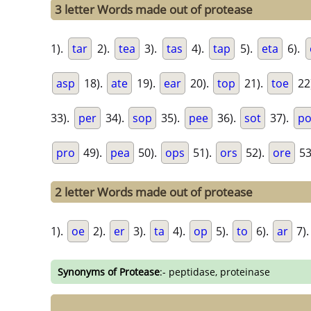
3 letter Words made out of protease
1).
tar
2).
tea
3).
tas
4).
tap
5).
eta
6).
asp
18).
ate
19).
ear
20).
top
21).
toe
22
33).
per
34).
sop
35).
pee
36).
sot
37).
po
pro
49).
pea
50).
ops
51).
ors
52).
ore
53
2 letter Words made out of protease
1).
oe
2).
er
3).
ta
4).
op
5).
to
6).
ar
7)
Synonyms of Protease
:- peptidase, proteinase