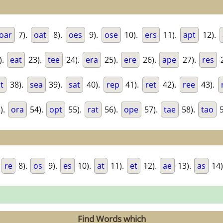
oar
7).
oat
8).
oes
9).
ose
10).
ers
11).
apt
12).
).
eat
23).
tee
24).
era
25).
ere
26).
ape
27).
res
2
t
38).
sea
39).
sat
40).
rep
41).
ret
42).
ree
43).
).
ora
54).
opt
55).
rat
56).
ope
57).
tae
58).
tao
5
.
re
8).
os
9).
es
10).
at
11).
et
12).
ae
13).
as
14)
Find Words which