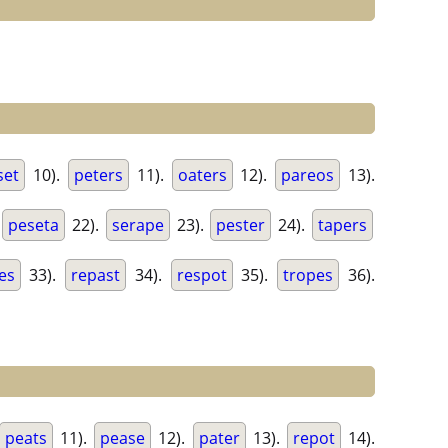
set
10).
peters
11).
oaters
12).
pareos
13).
.
peseta
22).
serape
23).
pester
24).
tapers
es
33).
repast
34).
respot
35).
tropes
36).
peats
11).
pease
12).
pater
13).
repot
14).