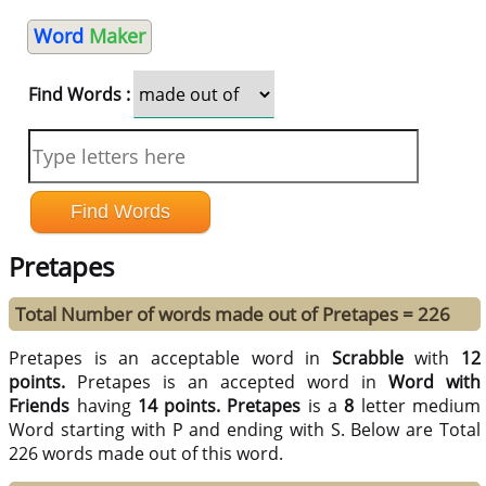
Word
Maker
Find Words :
Pretapes
Total Number of words made out of Pretapes = 226
Pretapes is an acceptable word in
Scrabble
with
12
points.
Pretapes is an accepted word in
Word with
Friends
having
14 points.
Pretapes
is a
8
letter medium
Word starting with P and ending with S. Below are Total
226 words made out of this word.