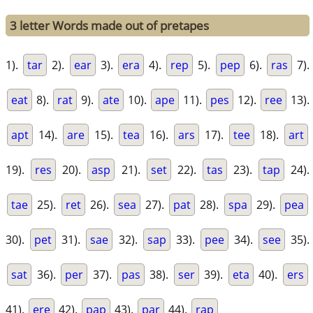
3 letter Words made out of pretapes
1).
tar
2).
ear
3).
era
4).
rep
5).
pep
6).
ras
7).
eat
8).
rat
9).
ate
10).
ape
11).
pes
12).
ree
13).
apt
14).
are
15).
tea
16).
ars
17).
tee
18).
art
19).
res
20).
asp
21).
set
22).
tas
23).
tap
24).
tae
25).
ret
26).
sea
27).
pat
28).
spa
29).
pea
30).
pet
31).
sae
32).
sap
33).
pee
34).
see
35).
sat
36).
per
37).
pas
38).
ser
39).
eta
40).
ers
41).
ere
42).
pap
43).
par
44).
rap