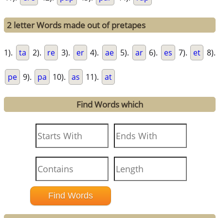
2 letter Words made out of pretapes
1).
ta
2).
re
3).
er
4).
ae
5).
ar
6).
es
7).
et
8).
pe
9).
pa
10).
as
11).
at
Find Words which