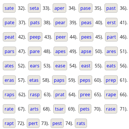
sate
32).
seta
33).
aper
34).
pase
35).
past
36).
pate
37).
pats
38).
pear
39).
peas
40).
erst
41).
peat
42).
peep
43).
peer
44).
pees
45).
part
46).
pars
47).
pare
48).
apes
49).
apse
50).
ares
51).
ates
52).
ears
53).
ease
54).
east
55).
eats
56).
eras
57).
etas
58).
paps
59).
peps
60).
prep
61).
raps
62).
rasp
63).
prat
64).
pree
65).
rape
66).
rate
67).
arts
68).
tsar
69).
pets
70).
rase
71).
rapt
72).
pert
73).
pest
74).
rats