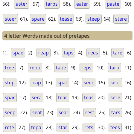
56).
aster
57).
tarps
58).
eater
59).
paste
60).
steer
61).
spare
62).
tease
63).
steep
64).
stere
4 letter Words made out of pretapes
1).
spae
2).
reap
3).
taps
4).
rees
5).
tare
6).
tree
7).
repp
8).
tape
9).
reps
10).
tarp
11).
step
12).
trap
13).
spat
14).
seer
15).
sept
16).
spar
17).
sera
18).
tear
19).
teas
20).
sere
21).
seep
22).
seat
23).
sear
24).
rest
25).
tars
26).
rete
27).
tepa
28).
star
29).
rets
30).
tees
31).