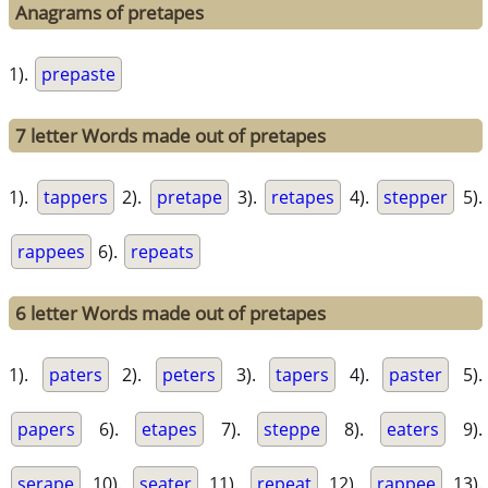
Anagrams of pretapes
1).
prepaste
7 letter Words made out of pretapes
1).
tappers
2).
pretape
3).
retapes
4).
stepper
5).
rappees
6).
repeats
6 letter Words made out of pretapes
1).
paters
2).
peters
3).
tapers
4).
paster
5).
papers
6).
etapes
7).
steppe
8).
eaters
9).
serape
10).
seater
11).
repeat
12).
rappee
13).