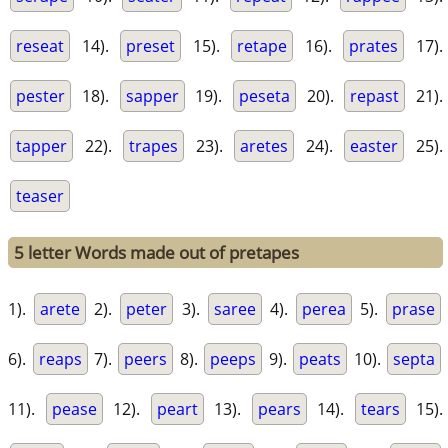
reseat
14).
preset
15).
retape
16).
prates
17).
pester
18).
sapper
19).
peseta
20).
repast
21).
tapper
22).
trapes
23).
aretes
24).
easter
25).
teaser
5 letter Words made out of pretapes
1).
arete
2).
peter
3).
saree
4).
perea
5).
prase
6).
reaps
7).
peers
8).
peeps
9).
peats
10).
septa
11).
pease
12).
peart
13).
pears
14).
tears
15).