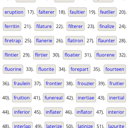
eruption
17).
falterer
18).
faultier
19).
featlier
20).
ferritin
21).
filature
22).
filterer
23).
finalize
24).
firetrap
25).
flanerie
26).
flatiron
27).
flaunter
28).
flintier
29).
flirtier
30).
floatier
31).
fluorene
32).
fluorine
33).
fluorite
34).
forepart
35).
fourteen
36).
fraulein
37).
frontier
38).
frouzier
39).
fruitier
40).
fruition
41).
funereal
42).
inertiae
43).
inertial
44).
inferior
45).
inflater
46).
inflator
47).
interior
48).
interlap
49).
laterize
50).
latinize
51).
lazurite