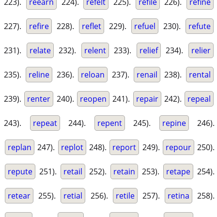
223).
reearn
224).
refelt
225).
refile
226).
refine
227).
refire
228).
reflet
229).
refuel
230).
refute
231).
relate
232).
relent
233).
relief
234).
relier
235).
reline
236).
reloan
237).
renail
238).
rental
239).
renter
240).
reopen
241).
repair
242).
repeal
243).
repeat
244).
repent
245).
repine
246).
replan
247).
replot
248).
report
249).
repour
250).
repute
251).
retail
252).
retain
253).
retape
254).
retear
255).
retial
256).
retile
257).
retina
258).