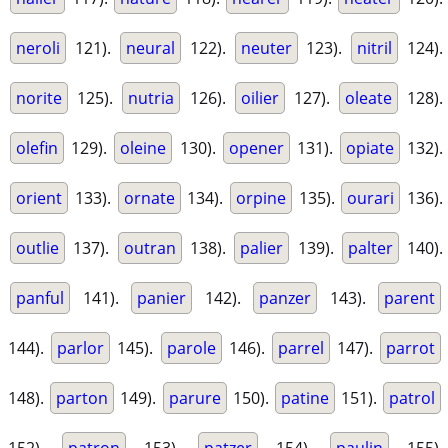
neroli
121).
neural
122).
neuter
123).
nitril
124).
norite
125).
nutria
126).
oilier
127).
oleate
128).
olefin
129).
oleine
130).
opener
131).
opiate
132).
orient
133).
ornate
134).
orpine
135).
ourari
136).
outlie
137).
outran
138).
palier
139).
palter
140).
panful
141).
panier
142).
panzer
143).
parent
144).
parlor
145).
parole
146).
parrel
147).
parrot
148).
parton
149).
parure
150).
patine
151).
patrol