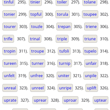
tinful
295).
tinier
296).
toiler
297).
tolane
298).
tonier
299).
topful
300).
torula
301).
toupee
302).
tourer
303).
touzle
304).
trepan
305).
triene
306).
trifle
307).
trinal
308).
triple
309).
triune
310).
tropin
311).
troupe
312).
tufoli
313).
tupelo
314).
tureen
315).
turner
316).
turnip
317).
unfair
318).
unfelt
319).
unfree
320).
uniter
321).
unpile
322).
unreal
323).
unreel
324).
unripe
325).
uplift
326).
uprate
327).
uprear
328).
uproar
329).
uptear