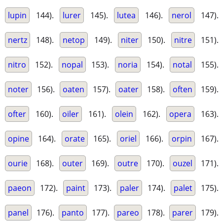
lupin
144).
lurer
145).
lutea
146).
nerol
147).
nertz
148).
netop
149).
niter
150).
nitre
151).
nitro
152).
nopal
153).
noria
154).
notal
155).
noter
156).
oaten
157).
oater
158).
often
159).
ofter
160).
oiler
161).
olein
162).
opera
163).
opine
164).
orate
165).
oriel
166).
orpin
167).
ourie
168).
outer
169).
outre
170).
ouzel
171).
paeon
172).
paint
173).
paler
174).
palet
175).
panel
176).
panto
177).
pareo
178).
parer
179).