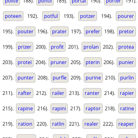
polite
188).
pontil
189).
portal
190).
porter
191).
poteen
192).
potful
193).
potzer
194).
pourer
195).
pouter
196).
prater
197).
prefer
198).
pretor
199).
prizer
200).
profit
201).
prolan
202).
protea
203).
protei
204).
pruner
205).
pterin
206).
punier
207).
punter
208).
purfle
209).
purine
210).
purlin
211).
rafter
212).
railer
213).
ranter
214).
rapier
215).
rapine
216).
rapini
217).
raptor
218).
ratine
219).
ration
220).
ratlin
221).
realer
222).
reaper