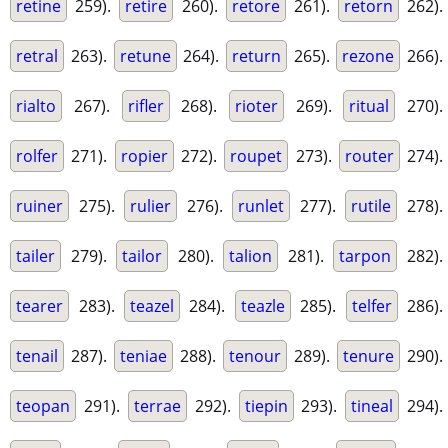
retine
259).
retire
260).
retore
261).
retorn
262).
retral
263).
retune
264).
return
265).
rezone
266).
rialto
267).
rifler
268).
rioter
269).
ritual
270).
rolfer
271).
ropier
272).
roupet
273).
router
274).
ruiner
275).
rulier
276).
runlet
277).
rutile
278).
tailer
279).
tailor
280).
talion
281).
tarpon
282).
tearer
283).
teazel
284).
teazle
285).
telfer
286).
tenail
287).
teniae
288).
tenour
289).
tenure
290).
teopan
291).
terrae
292).
tiepin
293).
tineal
294).