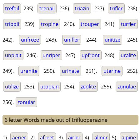
trefoil
235).
trenail
236).
triazin
237).
trifler
238).
tripoli
239).
tropine
240).
trouper
241).
turfier
242).
unfroze
243).
unifier
244).
unitize
245).
unplait
246).
unriper
247).
upfront
248).
uralite
249).
uranite
250).
urinate
251).
uterine
252).
utilize
253).
utopian
254).
zeolite
255).
zonulae
256).
zonular
6 letter Words made out of trifluoperazine
1).
aerier
2).
afreet
3).
airier
4).
aliner
5).
alpine