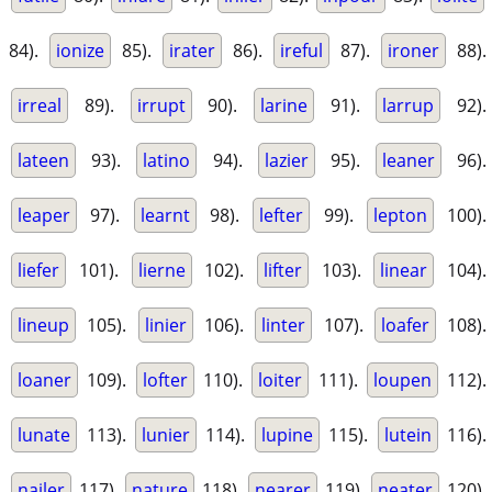
84).
ionize
85).
irater
86).
ireful
87).
ironer
88).
irreal
89).
irrupt
90).
larine
91).
larrup
92).
lateen
93).
latino
94).
lazier
95).
leaner
96).
leaper
97).
learnt
98).
lefter
99).
lepton
100).
liefer
101).
lierne
102).
lifter
103).
linear
104).
lineup
105).
linier
106).
linter
107).
loafer
108).
loaner
109).
lofter
110).
loiter
111).
loupen
112).
lunate
113).
lunier
114).
lupine
115).
lutein
116).
nailer
117).
nature
118).
nearer
119).
neater
120).