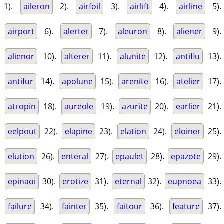
1).
aileron
2).
airfoil
3).
airlift
4).
airline
5).
airport
6).
alerter
7).
aleuron
8).
aliener
9).
alienor
10).
alterer
11).
alunite
12).
antiflu
13).
antifur
14).
apolune
15).
arenite
16).
atelier
17).
atropin
18).
aureole
19).
azurite
20).
earlier
21).
eelpout
22).
elapine
23).
elation
24).
eloiner
25).
elution
26).
enteral
27).
epaulet
28).
epazote
29).
epinaoi
30).
erotize
31).
eternal
32).
eupnoea
33).
failure
34).
fainter
35).
faitour
36).
feature
37).