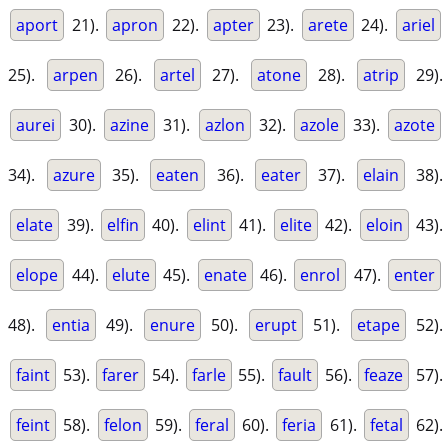
aport
21).
apron
22).
apter
23).
arete
24).
ariel
25).
arpen
26).
artel
27).
atone
28).
atrip
29).
aurei
30).
azine
31).
azlon
32).
azole
33).
azote
34).
azure
35).
eaten
36).
eater
37).
elain
38).
elate
39).
elfin
40).
elint
41).
elite
42).
eloin
43).
elope
44).
elute
45).
enate
46).
enrol
47).
enter
48).
entia
49).
enure
50).
erupt
51).
etape
52).
faint
53).
farer
54).
farle
55).
fault
56).
feaze
57).
feint
58).
felon
59).
feral
60).
feria
61).
fetal
62).