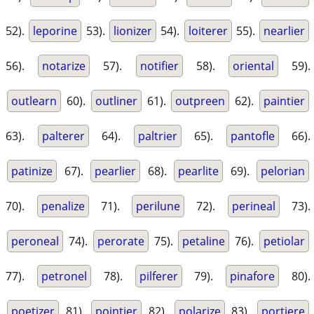
52).
leporine
53).
lionizer
54).
loiterer
55).
nearlier
56).
notarize
57).
notifier
58).
oriental
59).
outlearn
60).
outliner
61).
outpreen
62).
paintier
63).
palterer
64).
paltrier
65).
pantofle
66).
patinize
67).
pearlier
68).
pearlite
69).
pelorian
70).
penalize
71).
perilune
72).
perineal
73).
peroneal
74).
perorate
75).
petaline
76).
petiolar
77).
petronel
78).
pilferer
79).
pinafore
80).
poetizer
81).
pointier
82).
polarize
83).
portiere