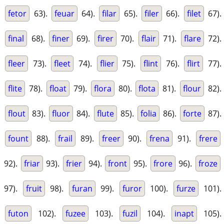
fetor
63).
feuar
64).
filar
65).
filer
66).
filet
67).
final
68).
finer
69).
firer
70).
flair
71).
flare
72).
fleer
73).
fleet
74).
flier
75).
flint
76).
flirt
77).
flite
78).
float
79).
flora
80).
flota
81).
flour
82).
flout
83).
fluor
84).
flute
85).
folia
86).
forte
87).
fount
88).
frail
89).
freer
90).
frena
91).
frere
92).
friar
93).
frier
94).
front
95).
frore
96).
froze
97).
fruit
98).
furan
99).
furor
100).
furze
101).
futon
102).
fuzee
103).
fuzil
104).
inapt
105).