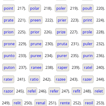
point
217).
polar
218).
poler
219).
poult
220).
prate
221).
preen
222).
prier
223).
print
224).
prion
225).
prior
226).
prize
227).
prole
228).
prone
229).
prune
230).
pruta
231).
puler
232).
punto
233).
puree
234).
purer
235).
purin
236).
puton
237).
ranee
238).
raper
239).
ratel
240).
rater
241).
ratio
242).
razee
243).
razer
244).
razor
245).
refel
246).
refer
247).
refit
248).
relet
249).
relit
250).
renal
251).
rente
252).
reoil
253).