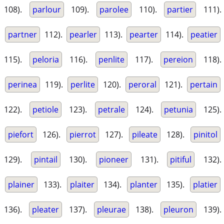
108).
parlour
109).
parolee
110).
partier
111).
partner
112).
pearler
113).
pearter
114).
peatier
115).
peloria
116).
penlite
117).
pereion
118).
perinea
119).
perlite
120).
peroral
121).
pertain
122).
petiole
123).
petrale
124).
petunia
125).
piefort
126).
pierrot
127).
pileate
128).
pinitol
129).
pintail
130).
pioneer
131).
pitiful
132).
plainer
133).
plaiter
134).
planter
135).
platier
136).
pleater
137).
pleurae
138).
pleuron
139).