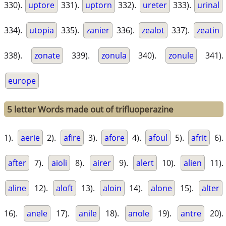
330).
uptore
331).
uptorn
332).
ureter
333).
urinal
334).
utopia
335).
zanier
336).
zealot
337).
zeatin
338).
zonate
339).
zonula
340).
zonule
341).
europe
5 letter Words made out of trifluoperazine
1).
aerie
2).
afire
3).
afore
4).
afoul
5).
afrit
6).
after
7).
aioli
8).
airer
9).
alert
10).
alien
11).
aline
12).
aloft
13).
aloin
14).
alone
15).
alter
16).
anele
17).
anile
18).
anole
19).
antre
20).