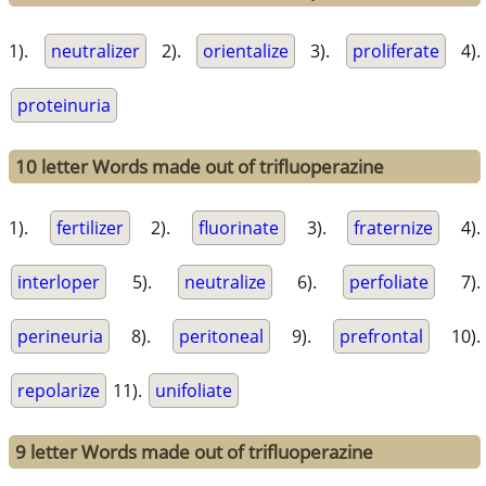
1).
neutralizer
2).
orientalize
3).
proliferate
4).
proteinuria
10 letter Words made out of trifluoperazine
1).
fertilizer
2).
fluorinate
3).
fraternize
4).
interloper
5).
neutralize
6).
perfoliate
7).
perineuria
8).
peritoneal
9).
prefrontal
10).
repolarize
11).
unifoliate
9 letter Words made out of trifluoperazine