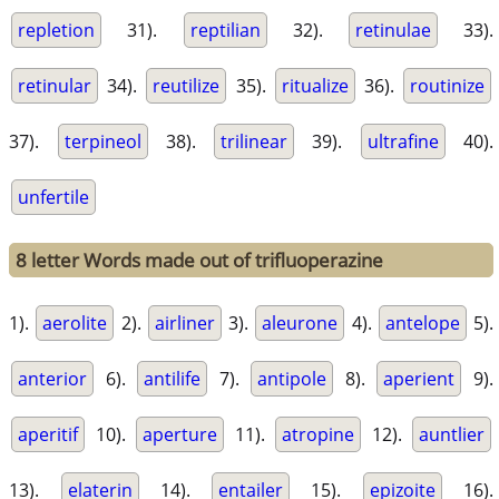
repletion
31).
reptilian
32).
retinulae
33).
retinular
34).
reutilize
35).
ritualize
36).
routinize
37).
terpineol
38).
trilinear
39).
ultrafine
40).
unfertile
8 letter Words made out of trifluoperazine
1).
aerolite
2).
airliner
3).
aleurone
4).
antelope
5).
anterior
6).
antilife
7).
antipole
8).
aperient
9).
aperitif
10).
aperture
11).
atropine
12).
auntlier
13).
elaterin
14).
entailer
15).
epizoite
16).