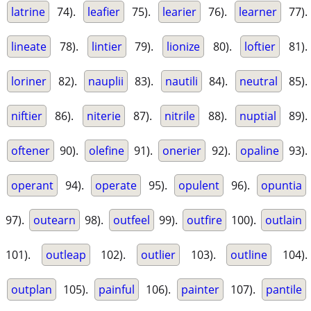
latrine
74).
leafier
75).
learier
76).
learner
77).
lineate
78).
lintier
79).
lionize
80).
loftier
81).
loriner
82).
nauplii
83).
nautili
84).
neutral
85).
niftier
86).
niterie
87).
nitrile
88).
nuptial
89).
oftener
90).
olefine
91).
onerier
92).
opaline
93).
operant
94).
operate
95).
opulent
96).
opuntia
97).
outearn
98).
outfeel
99).
outfire
100).
outlain
101).
outleap
102).
outlier
103).
outline
104).
outplan
105).
painful
106).
painter
107).
pantile