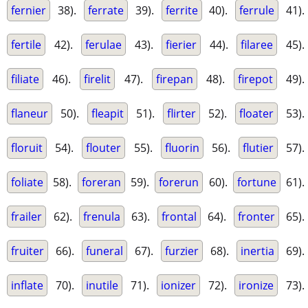
fernier
38).
ferrate
39).
ferrite
40).
ferrule
41).
fertile
42).
ferulae
43).
fierier
44).
filaree
45).
filiate
46).
firelit
47).
firepan
48).
firepot
49).
flaneur
50).
fleapit
51).
flirter
52).
floater
53).
floruit
54).
flouter
55).
fluorin
56).
flutier
57).
foliate
58).
foreran
59).
forerun
60).
fortune
61).
frailer
62).
frenula
63).
frontal
64).
fronter
65).
fruiter
66).
funeral
67).
furzier
68).
inertia
69).
inflate
70).
inutile
71).
ionizer
72).
ironize
73).