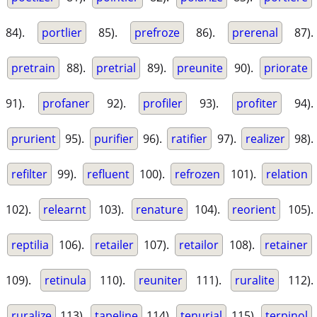
84).
portlier
85).
prefroze
86).
prerenal
87).
pretrain
88).
pretrial
89).
preunite
90).
priorate
91).
profaner
92).
profiler
93).
profiter
94).
prurient
95).
purifier
96).
ratifier
97).
realizer
98).
refilter
99).
refluent
100).
refrozen
101).
relation
102).
relearnt
103).
renature
104).
reorient
105).
reptilia
106).
retailer
107).
retailor
108).
retainer
109).
retinula
110).
reuniter
111).
ruralite
112).
ruralize
113).
tapeline
114).
tenurial
115).
terpinol