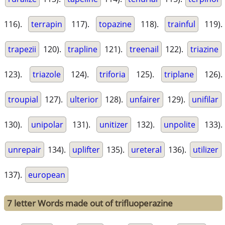
116).
terrapin
117).
topazine
118).
trainful
119).
trapezii
120).
trapline
121).
treenail
122).
triazine
123).
triazole
124).
triforia
125).
triplane
126).
troupial
127).
ulterior
128).
unfairer
129).
unifilar
130).
unipolar
131).
unitizer
132).
unpolite
133).
unrepair
134).
uplifter
135).
ureteral
136).
utilizer
137).
european
7 letter Words made out of trifluoperazine