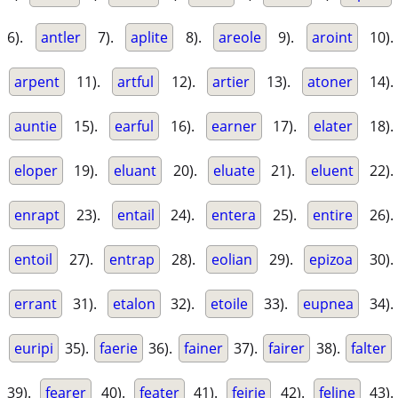
6).
antler
7).
aplite
8).
areole
9).
aroint
10).
arpent
11).
artful
12).
artier
13).
atoner
14).
auntie
15).
earful
16).
earner
17).
elater
18).
eloper
19).
eluant
20).
eluate
21).
eluent
22).
enrapt
23).
entail
24).
entera
25).
entire
26).
entoil
27).
entrap
28).
eolian
29).
epizoa
30).
errant
31).
etalon
32).
etoile
33).
eupnea
34).
euripi
35).
faerie
36).
fainer
37).
fairer
38).
falter
39).
fearer
40).
feater
41).
feirie
42).
feline
43).