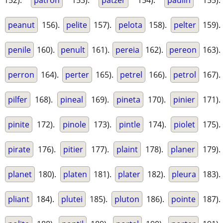
152).
patron
153).
patzer
154).
paulin
155).
peanut
156).
pelite
157).
pelota
158).
pelter
159).
penile
160).
penult
161).
pereia
162).
pereon
163).
perron
164).
perter
165).
petrel
166).
petrol
167).
pilfer
168).
pineal
169).
pineta
170).
pinier
171).
pinite
172).
pinole
173).
pintle
174).
piolet
175).
pirate
176).
pitier
177).
plaint
178).
planer
179).
planet
180).
platen
181).
plater
182).
pleura
183).
pliant
184).
plutei
185).
pluton
186).
pointe
187).