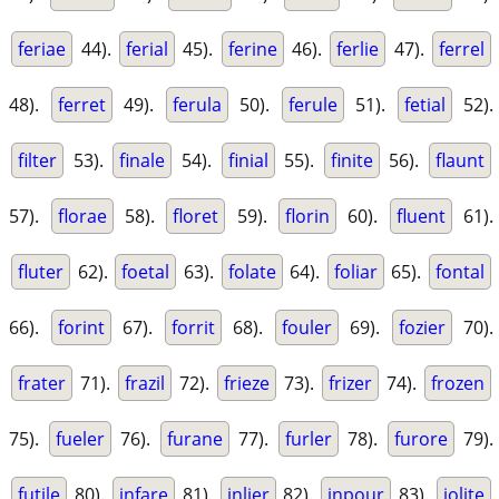
feriae
44).
ferial
45).
ferine
46).
ferlie
47).
ferrel
48).
ferret
49).
ferula
50).
ferule
51).
fetial
52).
filter
53).
finale
54).
finial
55).
finite
56).
flaunt
57).
florae
58).
floret
59).
florin
60).
fluent
61).
fluter
62).
foetal
63).
folate
64).
foliar
65).
fontal
66).
forint
67).
forrit
68).
fouler
69).
fozier
70).
frater
71).
frazil
72).
frieze
73).
frizer
74).
frozen
75).
fueler
76).
furane
77).
furler
78).
furore
79).
futile
80).
infare
81).
inlier
82).
inpour
83).
iolite