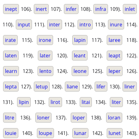
inept
106).
inert
107).
infer
108).
infra
109).
inlet
110).
input
111).
inter
112).
intro
113).
inure
114).
irate
115).
irone
116).
lapin
117).
laree
118).
laten
119).
later
120).
leant
121).
leapt
122).
learn
123).
lento
124).
leone
125).
leper
126).
lepta
127).
letup
128).
liane
129).
lifer
130).
liner
131).
lipin
132).
lirot
133).
litai
134).
liter
135).
litre
136).
loner
137).
loper
138).
loran
139).
louie
140).
loupe
141).
lunar
142).
lunet
143).