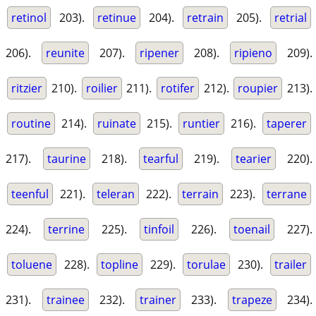
retinol
203).
retinue
204).
retrain
205).
retrial
206).
reunite
207).
ripener
208).
ripieno
209).
ritzier
210).
roilier
211).
rotifer
212).
roupier
213).
routine
214).
ruinate
215).
runtier
216).
taperer
217).
taurine
218).
tearful
219).
tearier
220).
teenful
221).
teleran
222).
terrain
223).
terrane
224).
terrine
225).
tinfoil
226).
toenail
227).
toluene
228).
topline
229).
torulae
230).
trailer
231).
trainee
232).
trainer
233).
trapeze
234).