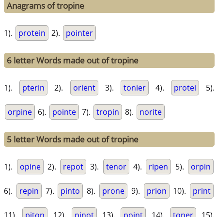
Anagrams of tropine
1).
protein
2).
pointer
6 letter Words made out of tropine
1).
pterin
2).
orient
3).
tonier
4).
protei
5).
orpine
6).
pointe
7).
tropin
8).
norite
5 letter Words made out of tropine
1).
opine
2).
repot
3).
tenor
4).
ripen
5).
orpin
6).
repin
7).
pinto
8).
prone
9).
prion
10).
print
11).
piton
12).
pinot
13).
point
14).
toner
15).