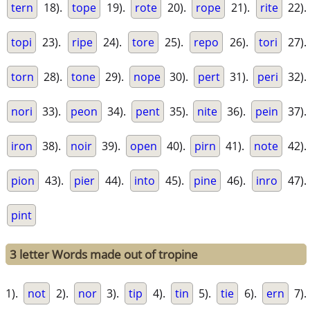
tern
18).
tope
19).
rote
20).
rope
21).
rite
22).
topi
23).
ripe
24).
tore
25).
repo
26).
tori
27).
torn
28).
tone
29).
nope
30).
pert
31).
peri
32).
nori
33).
peon
34).
pent
35).
nite
36).
pein
37).
iron
38).
noir
39).
open
40).
pirn
41).
note
42).
pion
43).
pier
44).
into
45).
pine
46).
inro
47).
pint
3 letter Words made out of tropine
1).
not
2).
nor
3).
tip
4).
tin
5).
tie
6).
ern
7).