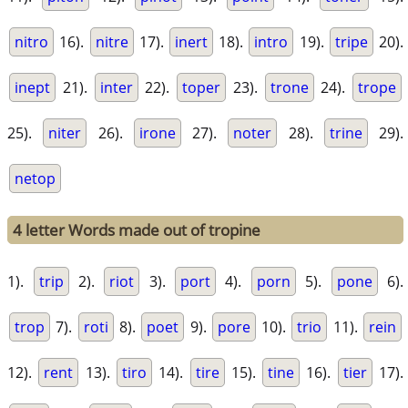
nitro
16).
nitre
17).
inert
18).
intro
19).
tripe
20).
inept
21).
inter
22).
toper
23).
trone
24).
trope
25).
niter
26).
irone
27).
noter
28).
trine
29).
netop
4 letter Words made out of tropine
1).
trip
2).
riot
3).
port
4).
porn
5).
pone
6).
trop
7).
roti
8).
poet
9).
pore
10).
trio
11).
rein
12).
rent
13).
tiro
14).
tire
15).
tine
16).
tier
17).