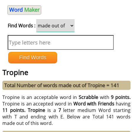
Word
Maker
Find Words :
Tropine
Total Number of words made out of Tropine = 141
Tropine is an acceptable word in
Scrabble
with
9 points.
Tropine is an accepted word in
Word with Friends
having
11 points.
Tropine
is a
7
letter medium Word starting
with T and ending with E. Below are Total 141 words
made out of this word.