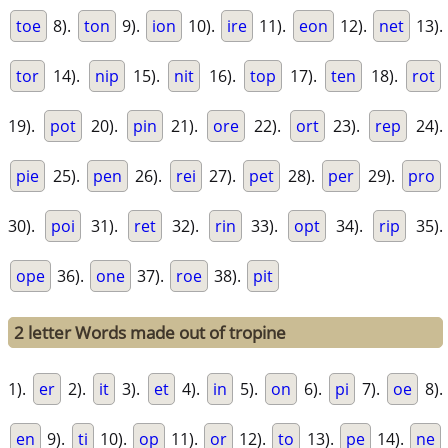
toe
8).
ton
9).
ion
10).
ire
11).
eon
12).
net
13).
tor
14).
nip
15).
nit
16).
top
17).
ten
18).
rot
19).
pot
20).
pin
21).
ore
22).
ort
23).
rep
24).
pie
25).
pen
26).
rei
27).
pet
28).
per
29).
pro
30).
poi
31).
ret
32).
rin
33).
opt
34).
rip
35).
ope
36).
one
37).
roe
38).
pit
2 letter Words made out of tropine
1).
er
2).
it
3).
et
4).
in
5).
on
6).
pi
7).
oe
8).
en
9).
ti
10).
op
11).
or
12).
to
13).
pe
14).
ne