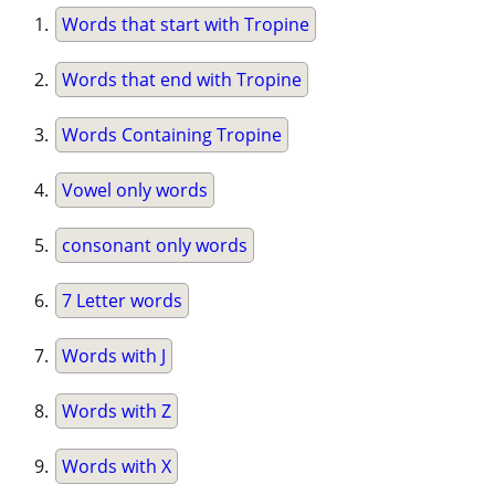
Words that start with Tropine
Words that end with Tropine
Words Containing Tropine
Vowel only words
consonant only words
7 Letter words
Words with J
Words with Z
Words with X