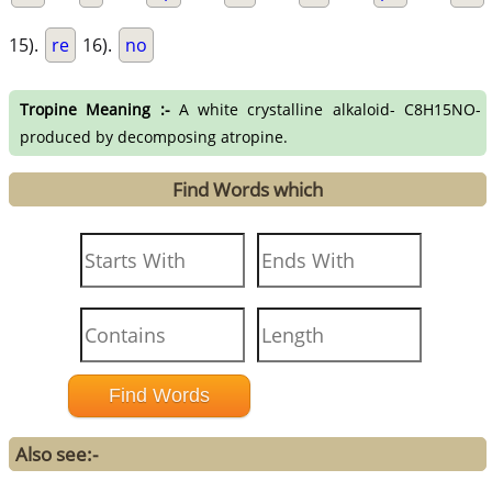
15).
re
16).
no
Tropine Meaning :-
A white crystalline alkaloid- C8H15NO-
produced by decomposing atropine.
Find Words which
Also see:-