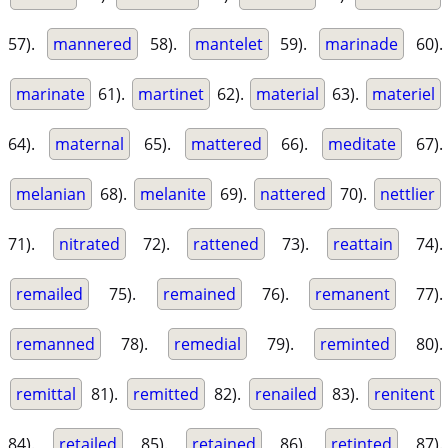
57).
mannered
58).
mantelet
59).
marinade
60).
marinate
61).
martinet
62).
material
63).
materiel
64).
maternal
65).
mattered
66).
meditate
67).
melanian
68).
melanite
69).
nattered
70).
nettlier
71).
nitrated
72).
rattened
73).
reattain
74).
remailed
75).
remained
76).
remanent
77).
remanned
78).
remedial
79).
reminted
80).
remittal
81).
remitted
82).
renailed
83).
renitent
84).
retailed
85).
retained
86).
retinted
87).