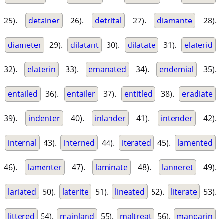
25).
detainer
26).
detrital
27).
diamante
28).
diameter
29).
dilatant
30).
dilatate
31).
elaterid
32).
elaterin
33).
emanated
34).
endemial
35).
entailed
36).
entailer
37).
entitled
38).
eradiate
39).
indenter
40).
inlander
41).
intender
42).
internal
43).
interned
44).
iterated
45).
lamented
46).
lamenter
47).
laminate
48).
lanneret
49).
lariated
50).
laterite
51).
lineated
52).
literate
53).
littered
54).
mainland
55).
maltreat
56).
mandarin