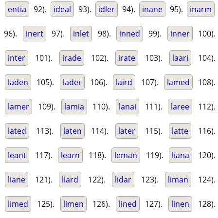
entia
92).
ideal
93).
idler
94).
inane
95).
inarm
96).
inert
97).
inlet
98).
inned
99).
inner
100).
inter
101).
irade
102).
irate
103).
laari
104).
laden
105).
lader
106).
laird
107).
lamed
108).
lamer
109).
lamia
110).
lanai
111).
laree
112).
lated
113).
laten
114).
later
115).
latte
116).
leant
117).
learn
118).
leman
119).
liana
120).
liane
121).
liard
122).
lidar
123).
liman
124).
limed
125).
limen
126).
lined
127).
linen
128).