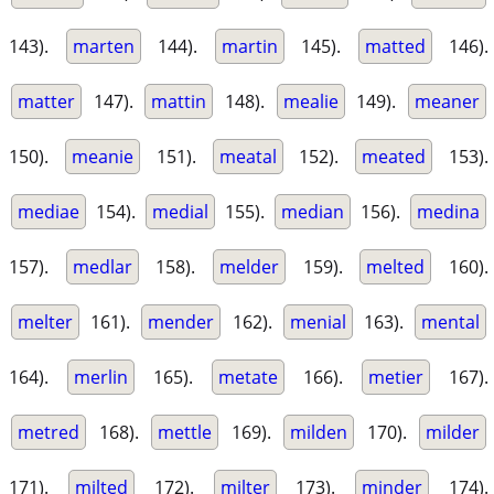
143).
marten
144).
martin
145).
matted
146).
matter
147).
mattin
148).
mealie
149).
meaner
150).
meanie
151).
meatal
152).
meated
153).
mediae
154).
medial
155).
median
156).
medina
157).
medlar
158).
melder
159).
melted
160).
melter
161).
mender
162).
menial
163).
mental
164).
merlin
165).
metate
166).
metier
167).
metred
168).
mettle
169).
milden
170).
milder
171).
milted
172).
milter
173).
minder
174).