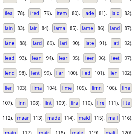
ilea
78).
ired
79).
item
80).
lade
81).
laid
82).
lain
83).
lair
84).
lama
85).
lame
86).
land
87).
lane
88).
lard
89).
lari
90).
late
91).
lati
92).
lead
93).
lean
94).
lear
95).
leer
96).
leet
97).
lend
98).
lent
99).
liar
100).
lied
101).
lien
102).
lier
103).
lima
104).
lime
105).
limn
106).
line
107).
linn
108).
lint
109).
lira
110).
lire
111).
lite
112).
maar
113).
made
114).
maid
115).
mail
116).
main
117).
mair
118).
male
119).
malt
120).