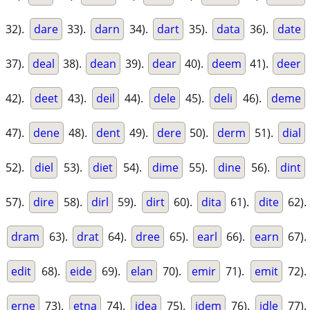
32).
dare
33).
darn
34).
dart
35).
data
36).
date
37).
deal
38).
dean
39).
dear
40).
deem
41).
deer
42).
deet
43).
deil
44).
dele
45).
deli
46).
deme
47).
dene
48).
dent
49).
dere
50).
derm
51).
dial
52).
diel
53).
diet
54).
dime
55).
dine
56).
dint
57).
dire
58).
dirl
59).
dirt
60).
dita
61).
dite
62).
dram
63).
drat
64).
dree
65).
earl
66).
earn
67).
edit
68).
eide
69).
elan
70).
emir
71).
emit
72).
erne
73).
etna
74).
idea
75).
idem
76).
idle
77).