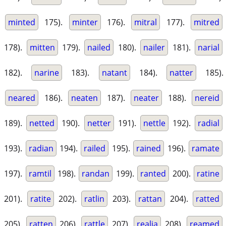
minted
175).
minter
176).
mitral
177).
mitred
178).
mitten
179).
nailed
180).
nailer
181).
narial
182).
narine
183).
natant
184).
natter
185).
neared
186).
neaten
187).
neater
188).
nereid
189).
netted
190).
netter
191).
nettle
192).
radial
193).
radian
194).
railed
195).
rained
196).
ramate
197).
ramtil
198).
randan
199).
ranted
200).
ratine
201).
ratite
202).
ratlin
203).
rattan
204).
ratted
205).
ratten
206).
rattle
207).
realia
208).
reamed