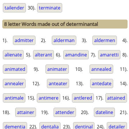
tailender
30).
terminate
8 letter Words made out of determinantal
1).
admitter
2).
alderman
3).
aldermen
4).
alienate
5).
alterant
6).
amandine
7).
amaretti
8).
animated
9).
animater
10).
annealed
11).
annealer
12).
anteater
13).
antedate
14).
antimale
15).
antimere
16).
antlered
17).
attained
18).
attainer
19).
attender
20).
dateline
21).
dementia
22).
dentalia
23).
dentinal
24).
detailer