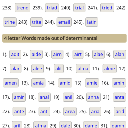
238).
trend
239).
triad
240).
trial
241).
tried
242).
trine
243).
trite
244).
email
245).
latin
4 letter Words made out of determinantal
1).
adit
2).
aide
3).
airn
4).
airt
5).
alae
6).
alan
7).
alar
8).
alee
9).
alit
10).
alma
11).
alme
12).
amen
13).
amia
14).
amid
15).
amie
16).
amin
17).
amir
18).
anal
19).
anil
20).
anna
21).
anta
22).
ante
23).
anti
24).
area
25).
aria
26).
arid
27).
aril
28).
atma
29).
dale
30).
dame
31).
damn