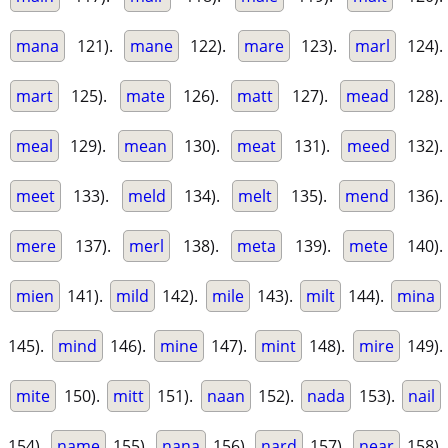
mana
121).
mane
122).
mare
123).
marl
124).
mart
125).
mate
126).
matt
127).
mead
128).
meal
129).
mean
130).
meat
131).
meed
132).
meet
133).
meld
134).
melt
135).
mend
136).
mere
137).
merl
138).
meta
139).
mete
140).
mien
141).
mild
142).
mile
143).
milt
144).
mina
145).
mind
146).
mine
147).
mint
148).
mire
149).
mite
150).
mitt
151).
naan
152).
nada
153).
nail
154).
name
155).
nana
156).
nard
157).
near
158).