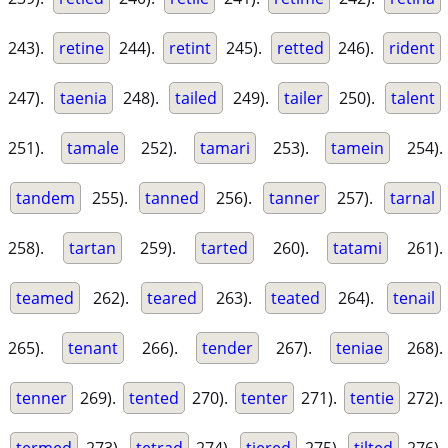
243).
retine
244).
retint
245).
retted
246).
rident
247).
taenia
248).
tailed
249).
tailer
250).
talent
251).
tamale
252).
tamari
253).
tamein
254).
tandem
255).
tanned
256).
tanner
257).
tarnal
258).
tartan
259).
tarted
260).
tatami
261).
teamed
262).
teared
263).
teated
264).
tenail
265).
tenant
266).
tender
267).
teniae
268).
tenner
269).
tented
270).
tenter
271).
tentie
272).