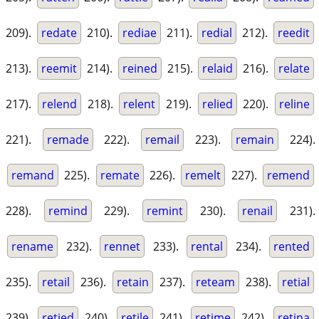
209).
redate
210).
rediae
211).
redial
212).
reedit
213).
reemit
214).
reined
215).
relaid
216).
relate
217).
relend
218).
relent
219).
relied
220).
reline
221).
remade
222).
remail
223).
remain
224).
remand
225).
remate
226).
remelt
227).
remend
228).
remind
229).
remint
230).
renail
231).
rename
232).
rennet
233).
rental
234).
rented
235).
retail
236).
retain
237).
reteam
238).
retial
239).
retied
240).
retile
241).
retime
242).
retina