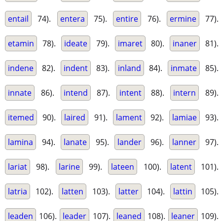
entail
74).
entera
75).
entire
76).
ermine
77).
etamin
78).
ideate
79).
imaret
80).
inaner
81).
indene
82).
indent
83).
inland
84).
inmate
85).
innate
86).
intend
87).
intent
88).
intern
89).
itemed
90).
laired
91).
lament
92).
lamiae
93).
lamina
94).
lanate
95).
lander
96).
lanner
97).
lariat
98).
larine
99).
lateen
100).
latent
101).
latria
102).
latten
103).
latter
104).
lattin
105).
leaden
106).
leader
107).
leaned
108).
leaner
109).