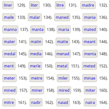
liner
129).
liter
130).
litre
131).
madre
132).
maile
133).
malar
134).
maned
135).
mania
136).
manna
137).
manta
138).
maria
139).
mated
140).
mater
141).
matin
142).
matte
143).
meant
144).
medal
145).
media
146).
menad
147).
menta
148).
merit
149).
merle
150).
metal
151).
meted
152).
meter
153).
metre
154).
miler
155).
minae
156).
mined
157).
miner
158).
mired
159).
miter
160).
mitre
161).
nadir
162).
naiad
163).
naira
164).