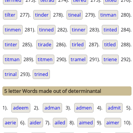
termed
273).
tetrad
274).
tiered
275).
tilted
276).
tilter
277).
tinder
278).
tineal
279).
tinman
280).
tinmen
281).
tinned
282).
tinner
283).
tinted
284).
tinter
285).
tirade
286).
tirled
287).
titled
288).
titman
289).
titmen
290).
tramel
291).
triene
292).
trinal
293).
trined
5 letter Words made out of determinantal
1).
adeem
2).
adman
3).
admen
4).
admit
5).
aerie
6).
aider
7).
ailed
8).
aimed
9).
aimer
10).