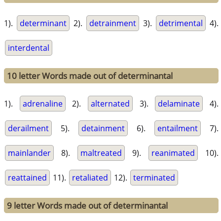
1).
determinant
2).
detrainment
3).
detrimental
4).
interdental
10 letter Words made out of determinantal
1).
adrenaline
2).
alternated
3).
delaminate
4).
derailment
5).
detainment
6).
entailment
7).
mainlander
8).
maltreated
9).
reanimated
10).
reattained
11).
retaliated
12).
terminated
9 letter Words made out of determinantal