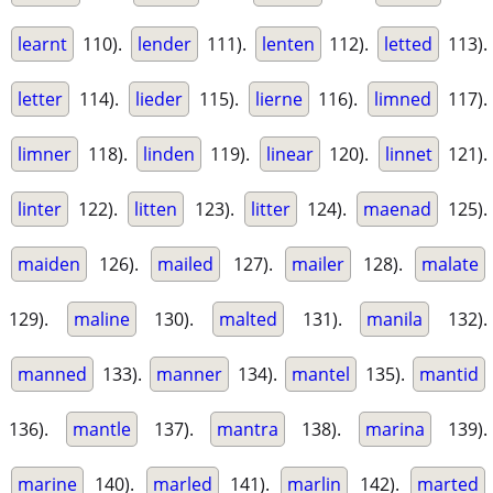
learnt
110).
lender
111).
lenten
112).
letted
113).
letter
114).
lieder
115).
lierne
116).
limned
117).
limner
118).
linden
119).
linear
120).
linnet
121).
linter
122).
litten
123).
litter
124).
maenad
125).
maiden
126).
mailed
127).
mailer
128).
malate
129).
maline
130).
malted
131).
manila
132).
manned
133).
manner
134).
mantel
135).
mantid
136).
mantle
137).
mantra
138).
marina
139).
marine
140).
marled
141).
marlin
142).
marted