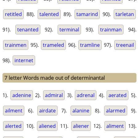
retitled
88).
talented
89).
tamarind
90).
tarletan
91).
tenanted
92).
terminal
93).
trainman
94).
trainmen
95).
trameled
96).
tramline
97).
treenail
98).
internet
7 letter Words made out of determinantal
1).
adenine
2).
admiral
3).
adrenal
4).
aerated
5).
ailment
6).
airdate
7).
alanine
8).
alarmed
9).
alerted
10).
aliened
11).
aliener
12).
aliment
13).