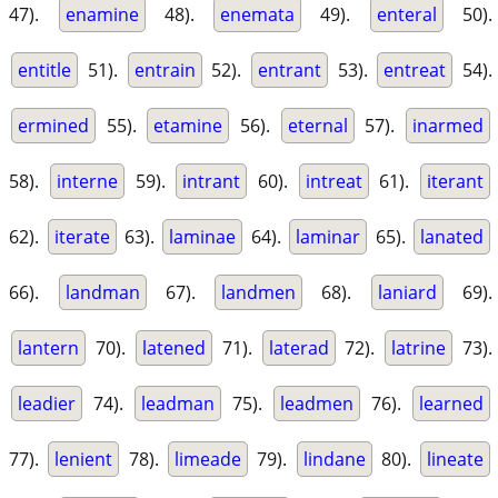
47).
enamine
48).
enemata
49).
enteral
50).
entitle
51).
entrain
52).
entrant
53).
entreat
54).
ermined
55).
etamine
56).
eternal
57).
inarmed
58).
interne
59).
intrant
60).
intreat
61).
iterant
62).
iterate
63).
laminae
64).
laminar
65).
lanated
66).
landman
67).
landmen
68).
laniard
69).
lantern
70).
latened
71).
laterad
72).
latrine
73).
leadier
74).
leadman
75).
leadmen
76).
learned
77).
lenient
78).
limeade
79).
lindane
80).
lineate