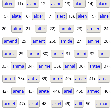
aired
11).
aland
12).
alane
13).
alant
14).
alarm
15).
alate
16).
alder
17).
alert
18).
alien
19).
aline
20).
altar
21).
alter
22).
amain
23).
ameer
24).
amend
25).
ament
26).
amide
27).
amine
28).
amnia
29).
anear
30).
anele
31).
anent
32).
anile
33).
anima
34).
anime
35).
annal
36).
antae
37).
anted
38).
antra
39).
antre
40).
areae
41).
areal
42).
arena
43).
arete
44).
ariel
45).
armed
46).
armet
47).
artal
48).
artel
49).
atilt
50).
atman