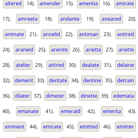
altered
14).
amender
15).
amentia
16).
amirate
17).
amreeta
18).
andante
19).
aneared
20).
animate
21).
annelid
22).
antiman
23).
antired
24).
araneid
25).
arenite
26).
arietta
27).
ariette
28).
atelier
29).
attired
30).
dealate
31).
delaine
32).
demerit
33).
dentate
34).
dentine
35).
detrain
36).
dilater
37).
dimeter
38).
dinette
39).
edemata
40).
emanate
41).
emerald
42).
emerita
43).
eminent
44).
emirate
45).
emitted
46).
emitter