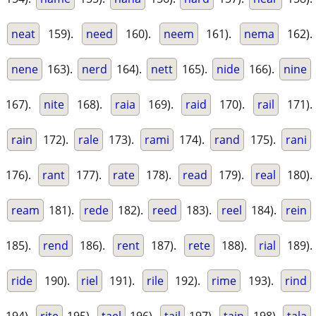
neat
159).
need
160).
neem
161).
nema
162).
nene
163).
nerd
164).
nett
165).
nide
166).
nine
167).
nite
168).
raia
169).
raid
170).
rail
171).
rain
172).
rale
173).
rami
174).
rand
175).
rani
176).
rant
177).
rate
178).
read
179).
real
180).
ream
181).
rede
182).
reed
183).
reel
184).
rein
185).
rend
186).
rent
187).
rete
188).
rial
189).
ride
190).
riel
191).
rile
192).
rime
193).
rind