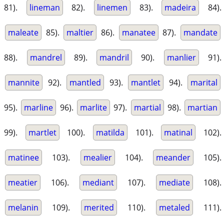
81).
lineman
82).
linemen
83).
madeira
84).
maleate
85).
maltier
86).
manatee
87).
mandate
88).
mandrel
89).
mandril
90).
manlier
91).
mannite
92).
mantled
93).
mantlet
94).
marital
95).
marline
96).
marlite
97).
martial
98).
martian
99).
martlet
100).
matilda
101).
matinal
102).
matinee
103).
mealier
104).
meander
105).
meatier
106).
mediant
107).
mediate
108).
melanin
109).
merited
110).
metaled
111).