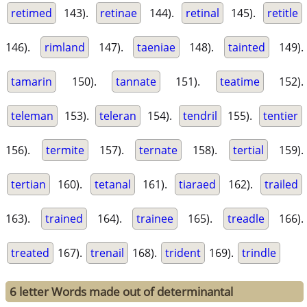
retimed
143).
retinae
144).
retinal
145).
retitle
146).
rimland
147).
taeniae
148).
tainted
149).
tamarin
150).
tannate
151).
teatime
152).
teleman
153).
teleran
154).
tendril
155).
tentier
156).
termite
157).
ternate
158).
tertial
159).
tertian
160).
tetanal
161).
tiaraed
162).
trailed
163).
trained
164).
trainee
165).
treadle
166).
treated
167).
trenail
168).
trident
169).
trindle
6 letter Words made out of determinantal