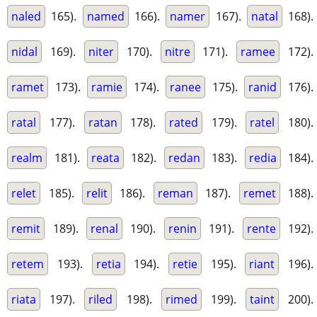
naled
165).
named
166).
namer
167).
natal
168).
nidal
169).
niter
170).
nitre
171).
ramee
172).
ramet
173).
ramie
174).
ranee
175).
ranid
176).
ratal
177).
ratan
178).
rated
179).
ratel
180).
realm
181).
reata
182).
redan
183).
redia
184).
relet
185).
relit
186).
reman
187).
remet
188).
remit
189).
renal
190).
renin
191).
rente
192).
retem
193).
retia
194).
retie
195).
riant
196).
riata
197).
riled
198).
rimed
199).
taint
200).