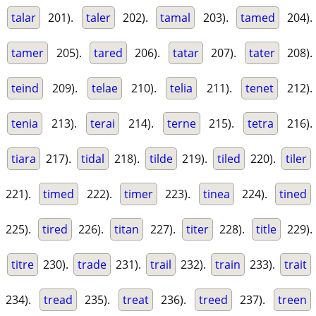
talar
201).
taler
202).
tamal
203).
tamed
204).
tamer
205).
tared
206).
tatar
207).
tater
208).
teind
209).
telae
210).
telia
211).
tenet
212).
tenia
213).
terai
214).
terne
215).
tetra
216).
tiara
217).
tidal
218).
tilde
219).
tiled
220).
tiler
221).
timed
222).
timer
223).
tinea
224).
tined
225).
tired
226).
titan
227).
titer
228).
title
229).
titre
230).
trade
231).
trail
232).
train
233).
trait
234).
tread
235).
treat
236).
treed
237).
treen