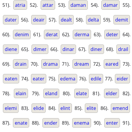
51).
atria
52).
attar
53).
daman
54).
damar
55).
dater
56).
deair
57).
dealt
58).
delta
59).
demit
60).
denim
61).
derat
62).
derma
63).
deter
64).
diene
65).
dimer
66).
dinar
67).
diner
68).
drail
69).
drain
70).
drama
71).
dream
72).
eared
73).
eaten
74).
eater
75).
edema
76).
edile
77).
eider
78).
elain
79).
eland
80).
elate
81).
elder
82).
elemi
83).
elide
84).
elint
85).
elite
86).
emend
87).
enate
88).
ender
89).
enema
90).
enter
91).