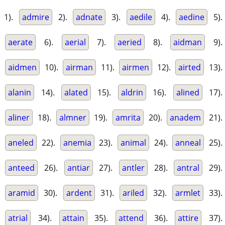
1).
admire
2).
adnate
3).
aedile
4).
aedine
5).
aerate
6).
aerial
7).
aeried
8).
aidman
9).
aidmen
10).
airman
11).
airmen
12).
airted
13).
alanin
14).
alated
15).
aldrin
16).
alined
17).
aliner
18).
almner
19).
amrita
20).
anadem
21).
aneled
22).
anemia
23).
animal
24).
anneal
25).
anteed
26).
antiar
27).
antler
28).
antral
29).
aramid
30).
ardent
31).
ariled
32).
armlet
33).
atrial
34).
attain
35).
attend
36).
attire
37).