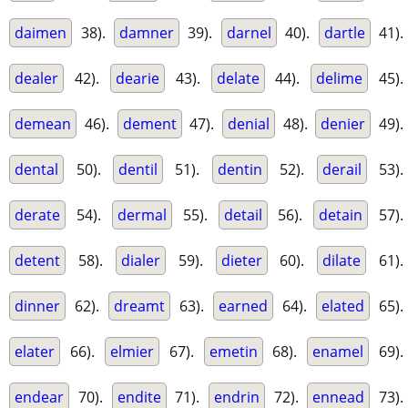
daimen
38).
damner
39).
darnel
40).
dartle
41).
dealer
42).
dearie
43).
delate
44).
delime
45).
demean
46).
dement
47).
denial
48).
denier
49).
dental
50).
dentil
51).
dentin
52).
derail
53).
derate
54).
dermal
55).
detail
56).
detain
57).
detent
58).
dialer
59).
dieter
60).
dilate
61).
dinner
62).
dreamt
63).
earned
64).
elated
65).
elater
66).
elmier
67).
emetin
68).
enamel
69).
endear
70).
endite
71).
endrin
72).
ennead
73).