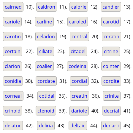
cairned
10).
caldron
11).
calorie
12).
candler
13).
cariole
14).
carline
15).
caroled
16).
carotid
17).
carotin
18).
celadon
19).
central
20).
ceratin
21).
certain
22).
ciliate
23).
citadel
24).
citrine
25).
clarion
26).
coalier
27).
codeina
28).
cointer
29).
conidia
30).
cordate
31).
cordial
32).
cordite
33).
corneal
34).
cotidal
35).
creatin
36).
crinite
37).
crinoid
38).
ctenoid
39).
dariole
40).
decrial
41).
delator
42).
deliria
43).
deltaic
44).
denarii
45).