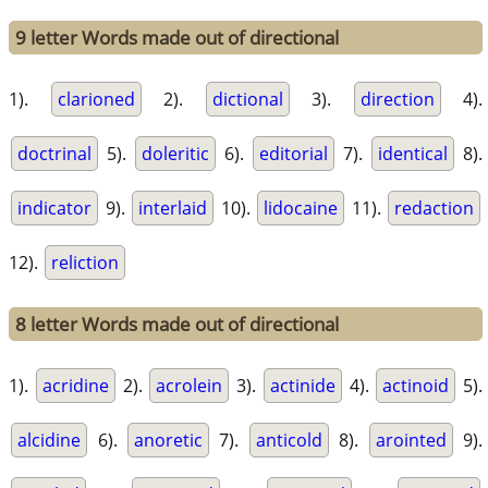
9 letter Words made out of directional
1).
clarioned
2).
dictional
3).
direction
4).
doctrinal
5).
doleritic
6).
editorial
7).
identical
8).
indicator
9).
interlaid
10).
lidocaine
11).
redaction
12).
reliction
8 letter Words made out of directional
1).
acridine
2).
acrolein
3).
actinide
4).
actinoid
5).
alcidine
6).
anoretic
7).
anticold
8).
arointed
9).