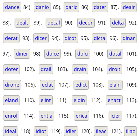
dance
84).
danio
85).
daric
86).
dater
87).
deair
88).
dealt
89).
decal
90).
decor
91).
delta
92).
derat
93).
dicer
94).
dicot
95).
dicta
96).
dinar
97).
diner
98).
dolce
99).
dolci
100).
dotal
101).
doter
102).
drail
103).
drain
104).
droit
105).
drone
106).
eclat
107).
edict
108).
elain
109).
eland
110).
elint
111).
eloin
112).
enact
113).
enrol
114).
entia
115).
erica
116).
icier
117).
ideal
118).
idiot
119).
idler
120).
ileac
121).
iliac