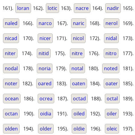
161).
loran
162).
lotic
163).
nacre
164).
nadir
165).
naled
166).
narco
167).
naric
168).
nerol
169).
nicad
170).
nicer
171).
nicol
172).
nidal
173).
niter
174).
nitid
175).
nitre
176).
nitro
177).
nodal
178).
noria
179).
notal
180).
noted
181).
noter
182).
oared
183).
oaten
184).
oater
185).
ocean
186).
ocrea
187).
octad
188).
octal
189).
octan
190).
oidia
191).
oiled
192).
oiler
193).
olden
194).
older
195).
oldie
196).
oleic
197).