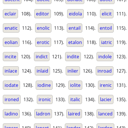
eclair
108).
editor
109).
eidola
110).
elicit
111).
enatic
112).
enolic
113).
entail
114).
entoil
115).
eolian
116).
erotic
117).
etalon
118).
iatric
119).
incite
120).
indict
121).
indite
122).
indole
123).
inlace
124).
inlaid
125).
inlier
126).
inroad
127).
iodate
128).
iodine
129).
iolite
130).
irenic
131).
ironed
132).
ironic
133).
italic
134).
lacier
135).
ladino
136).
ladron
137).
laired
138).
lanced
139).