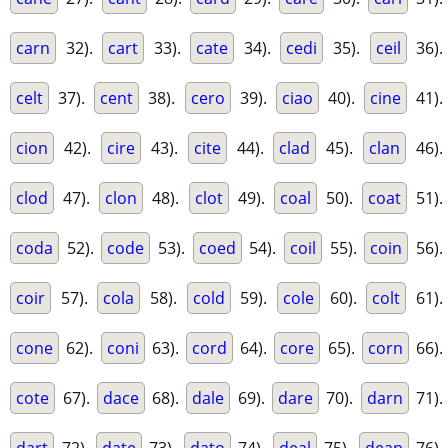
carn
32).
cart
33).
cate
34).
cedi
35).
ceil
36).
celt
37).
cent
38).
cero
39).
ciao
40).
cine
41).
cion
42).
cire
43).
cite
44).
clad
45).
clan
46).
clod
47).
clon
48).
clot
49).
coal
50).
coat
51).
coda
52).
code
53).
coed
54).
coil
55).
coin
56).
coir
57).
cola
58).
cold
59).
cole
60).
colt
61).
cone
62).
coni
63).
cord
64).
core
65).
corn
66).
cote
67).
dace
68).
dale
69).
dare
70).
darn
71).