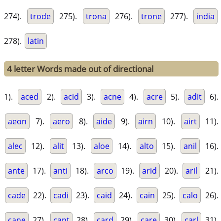
274).
trode
275).
trona
276).
trone
277).
india
278).
latin
4 letter Words made out of directional
1).
aced
2).
acid
3).
acne
4).
acre
5).
adit
6).
aeon
7).
aero
8).
aide
9).
airn
10).
airt
11).
alec
12).
alit
13).
aloe
14).
alto
15).
anil
16).
ante
17).
anti
18).
arco
19).
arid
20).
aril
21).
cade
22).
cadi
23).
caid
24).
cain
25).
calo
26).
cane
27).
cant
28).
card
29).
care
30).
carl
31).