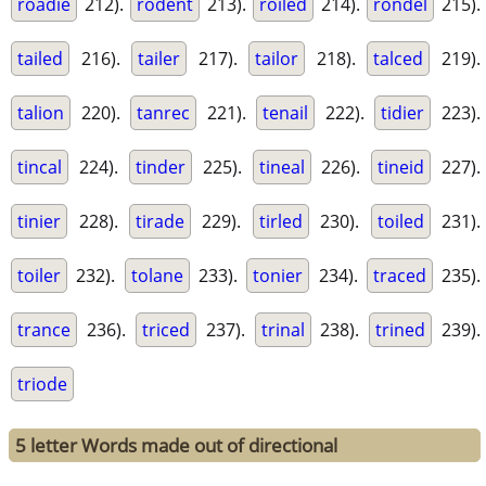
roadie
212).
rodent
213).
roiled
214).
rondel
215).
tailed
216).
tailer
217).
tailor
218).
talced
219).
talion
220).
tanrec
221).
tenail
222).
tidier
223).
tincal
224).
tinder
225).
tineal
226).
tineid
227).
tinier
228).
tirade
229).
tirled
230).
toiled
231).
toiler
232).
tolane
233).
tonier
234).
traced
235).
trance
236).
triced
237).
trinal
238).
trined
239).
triode
5 letter Words made out of directional