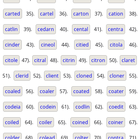
carted
35).
cartel
36).
carton
37).
cation
38).
catlin
39).
cedarn
40).
cental
41).
centra
42).
cinder
43).
cineol
44).
citied
45).
citola
46).
citole
47).
citral
48).
citrin
49).
citron
50).
claret
51).
clerid
52).
client
53).
cloned
54).
cloner
55).
coaled
56).
coaler
57).
coated
58).
coater
59).
codeia
60).
codein
61).
codlin
62).
coedit
63).
coiled
64).
coiler
65).
coined
66).
coiner
67).
colder
68).
colead
69).
colter
70).
contra
71).