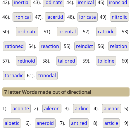
42).
inertial
43).
iodinate
44).
irenical
45).
ironclad
46).
ironical
47).
lacertid
48).
loricate
49).
nitrolic
50).
ordinate
51).
oriental
52).
raticide
53).
rationed
54).
reaction
55).
reindict
56).
relation
57).
retinoid
58).
tailored
59).
tolidine
60).
tornadic
61).
trinodal
7 letter Words made out of directional
1).
aconite
2).
aileron
3).
airline
4).
alienor
5).
aloetic
6).
aneroid
7).
antired
8).
article
9).