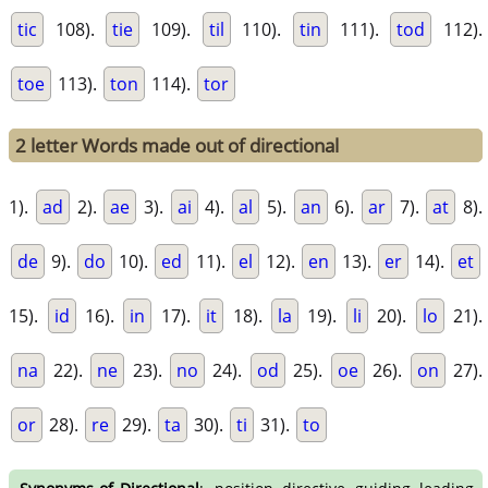
tic
108).
tie
109).
til
110).
tin
111).
tod
112).
toe
113).
ton
114).
tor
2 letter Words made out of directional
1).
ad
2).
ae
3).
ai
4).
al
5).
an
6).
ar
7).
at
8).
de
9).
do
10).
ed
11).
el
12).
en
13).
er
14).
et
15).
id
16).
in
17).
it
18).
la
19).
li
20).
lo
21).
na
22).
ne
23).
no
24).
od
25).
oe
26).
on
27).
or
28).
re
29).
ta
30).
ti
31).
to