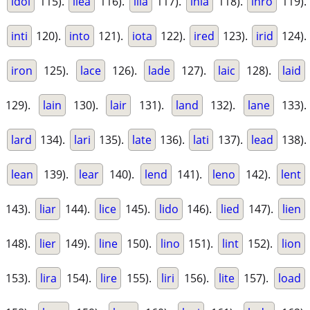
idol
115).
ilea
116).
ilia
117).
inia
118).
inro
119).
inti
120).
into
121).
iota
122).
ired
123).
irid
124).
iron
125).
lace
126).
lade
127).
laic
128).
laid
129).
lain
130).
lair
131).
land
132).
lane
133).
lard
134).
lari
135).
late
136).
lati
137).
lead
138).
lean
139).
lear
140).
lend
141).
leno
142).
lent
143).
liar
144).
lice
145).
lido
146).
lied
147).
lien
148).
lier
149).
line
150).
lino
151).
lint
152).
lion
153).
lira
154).
lire
155).
liri
156).
lite
157).
load