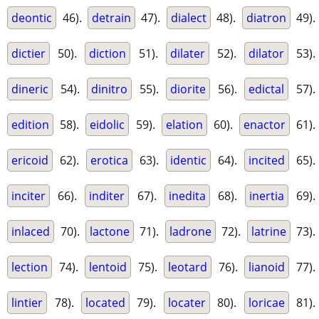
deontic
46).
detrain
47).
dialect
48).
diatron
49).
dictier
50).
diction
51).
dilater
52).
dilator
53).
dineric
54).
dinitro
55).
diorite
56).
edictal
57).
edition
58).
eidolic
59).
elation
60).
enactor
61).
ericoid
62).
erotica
63).
identic
64).
incited
65).
inciter
66).
inditer
67).
inedita
68).
inertia
69).
inlaced
70).
lactone
71).
ladrone
72).
latrine
73).
lection
74).
lentoid
75).
leotard
76).
lianoid
77).
lintier
78).
located
79).
locater
80).
loricae
81).