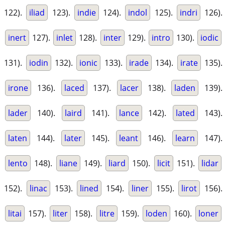
122).
iliad
123).
indie
124).
indol
125).
indri
126).
inert
127).
inlet
128).
inter
129).
intro
130).
iodic
131).
iodin
132).
ionic
133).
irade
134).
irate
135).
irone
136).
laced
137).
lacer
138).
laden
139).
lader
140).
laird
141).
lance
142).
lated
143).
laten
144).
later
145).
leant
146).
learn
147).
lento
148).
liane
149).
liard
150).
licit
151).
lidar
152).
linac
153).
lined
154).
liner
155).
lirot
156).
litai
157).
liter
158).
litre
159).
loden
160).
loner