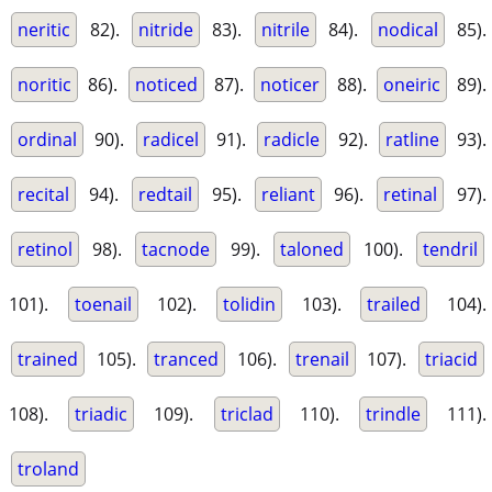
neritic
82).
nitride
83).
nitrile
84).
nodical
85).
noritic
86).
noticed
87).
noticer
88).
oneiric
89).
ordinal
90).
radicel
91).
radicle
92).
ratline
93).
recital
94).
redtail
95).
reliant
96).
retinal
97).
retinol
98).
tacnode
99).
taloned
100).
tendril
101).
toenail
102).
tolidin
103).
trailed
104).
trained
105).
tranced
106).
trenail
107).
triacid
108).
triadic
109).
triclad
110).
trindle
111).
troland