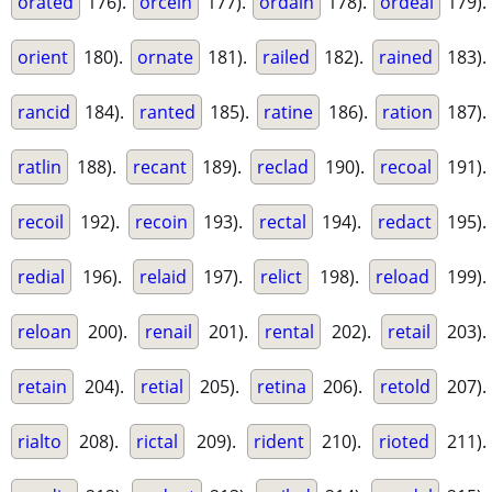
orated
176).
orcein
177).
ordain
178).
ordeal
179).
orient
180).
ornate
181).
railed
182).
rained
183).
rancid
184).
ranted
185).
ratine
186).
ration
187).
ratlin
188).
recant
189).
reclad
190).
recoal
191).
recoil
192).
recoin
193).
rectal
194).
redact
195).
redial
196).
relaid
197).
relict
198).
reload
199).
reloan
200).
renail
201).
rental
202).
retail
203).
retain
204).
retial
205).
retina
206).
retold
207).
rialto
208).
rictal
209).
rident
210).
rioted
211).