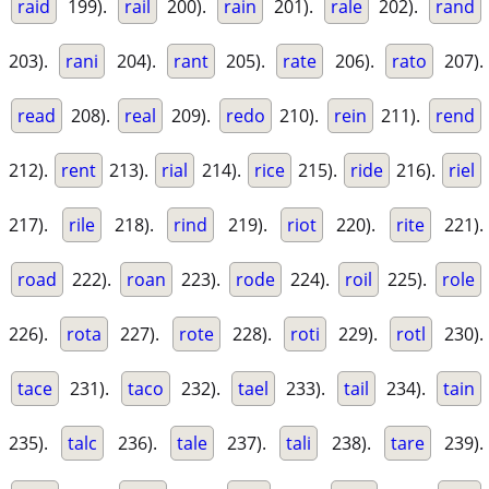
raid
199).
rail
200).
rain
201).
rale
202).
rand
203).
rani
204).
rant
205).
rate
206).
rato
207).
read
208).
real
209).
redo
210).
rein
211).
rend
212).
rent
213).
rial
214).
rice
215).
ride
216).
riel
217).
rile
218).
rind
219).
riot
220).
rite
221).
road
222).
roan
223).
rode
224).
roil
225).
role
226).
rota
227).
rote
228).
roti
229).
rotl
230).
tace
231).
taco
232).
tael
233).
tail
234).
tain
235).
talc
236).
tale
237).
tali
238).
tare
239).