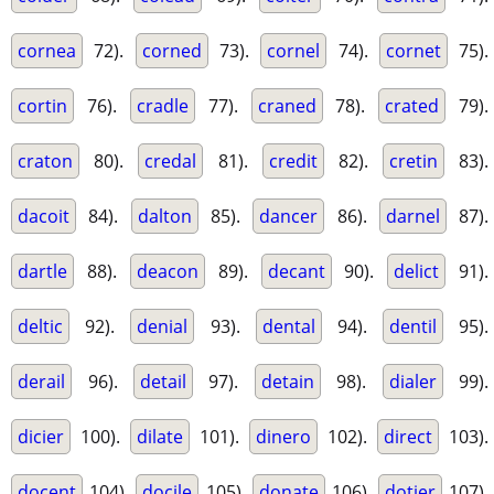
cornea
72).
corned
73).
cornel
74).
cornet
75).
cortin
76).
cradle
77).
craned
78).
crated
79).
craton
80).
credal
81).
credit
82).
cretin
83).
dacoit
84).
dalton
85).
dancer
86).
darnel
87).
dartle
88).
deacon
89).
decant
90).
delict
91).
deltic
92).
denial
93).
dental
94).
dentil
95).
derail
96).
detail
97).
detain
98).
dialer
99).
dicier
100).
dilate
101).
dinero
102).
direct
103).
docent
104).
docile
105).
donate
106).
dotier
107).