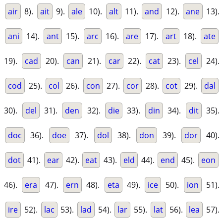
air
8).
ait
9).
ale
10).
alt
11).
and
12).
ane
13).
ani
14).
ant
15).
arc
16).
are
17).
art
18).
ate
19).
cad
20).
can
21).
car
22).
cat
23).
cel
24).
cod
25).
col
26).
con
27).
cor
28).
cot
29).
dal
30).
del
31).
den
32).
die
33).
din
34).
dit
35).
doc
36).
doe
37).
dol
38).
don
39).
dor
40).
dot
41).
ear
42).
eat
43).
eld
44).
end
45).
eon
46).
era
47).
ern
48).
eta
49).
ice
50).
ion
51).
ire
52).
lac
53).
lad
54).
lar
55).
lat
56).
lea
57).