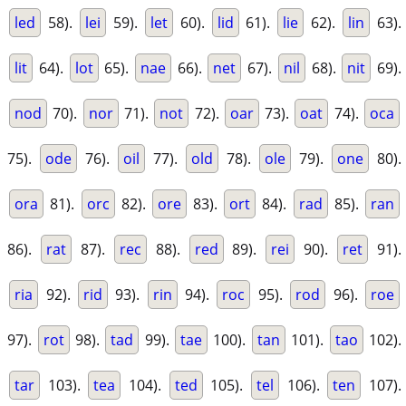
led
58).
lei
59).
let
60).
lid
61).
lie
62).
lin
63).
lit
64).
lot
65).
nae
66).
net
67).
nil
68).
nit
69).
nod
70).
nor
71).
not
72).
oar
73).
oat
74).
oca
75).
ode
76).
oil
77).
old
78).
ole
79).
one
80).
ora
81).
orc
82).
ore
83).
ort
84).
rad
85).
ran
86).
rat
87).
rec
88).
red
89).
rei
90).
ret
91).
ria
92).
rid
93).
rin
94).
roc
95).
rod
96).
roe
97).
rot
98).
tad
99).
tae
100).
tan
101).
tao
102).
tar
103).
tea
104).
ted
105).
tel
106).
ten
107).