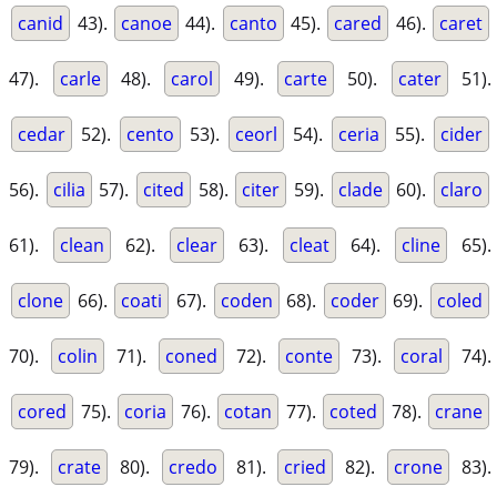
canid
43).
canoe
44).
canto
45).
cared
46).
caret
47).
carle
48).
carol
49).
carte
50).
cater
51).
cedar
52).
cento
53).
ceorl
54).
ceria
55).
cider
56).
cilia
57).
cited
58).
citer
59).
clade
60).
claro
61).
clean
62).
clear
63).
cleat
64).
cline
65).
clone
66).
coati
67).
coden
68).
coder
69).
coled
70).
colin
71).
coned
72).
conte
73).
coral
74).
cored
75).
coria
76).
cotan
77).
coted
78).
crane
79).
crate
80).
credo
81).
cried
82).
crone
83).