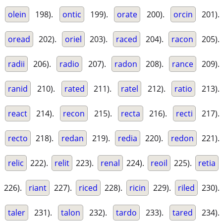
olein
198).
ontic
199).
orate
200).
orcin
201).
oread
202).
oriel
203).
raced
204).
racon
205).
radii
206).
radio
207).
radon
208).
rance
209).
ranid
210).
rated
211).
ratel
212).
ratio
213).
react
214).
recon
215).
recta
216).
recti
217).
recto
218).
redan
219).
redia
220).
redon
221).
relic
222).
relit
223).
renal
224).
reoil
225).
retia
226).
riant
227).
riced
228).
ricin
229).
riled
230).
taler
231).
talon
232).
tardo
233).
tared
234).