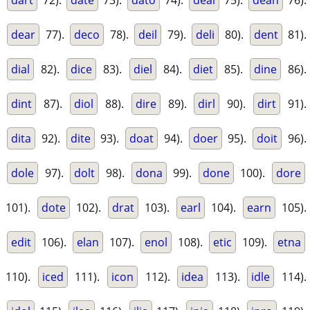
dart
72).
date
73).
dato
74).
deal
75).
dean
76).
dear
77).
deco
78).
deil
79).
deli
80).
dent
81).
dial
82).
dice
83).
diel
84).
diet
85).
dine
86).
dint
87).
diol
88).
dire
89).
dirl
90).
dirt
91).
dita
92).
dite
93).
doat
94).
doer
95).
doit
96).
dole
97).
dolt
98).
dona
99).
done
100).
dore
101).
dote
102).
drat
103).
earl
104).
earn
105).
edit
106).
elan
107).
enol
108).
etic
109).
etna
110).
iced
111).
icon
112).
idea
113).
idle
114).