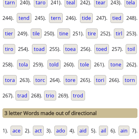
tarn
240).
taro
241).
teal
242).
tear
243).
tela
244).
tend
245).
tern
246).
tide
247).
tied
248).
tier
249).
tile
250).
tine
251).
tire
252).
tirl
253).
tiro
254).
toad
255).
toea
256).
toed
257).
toil
258).
tola
259).
told
260).
tole
261).
tone
262).
tora
263).
torc
264).
tore
265).
tori
266).
torn
267).
trad
268).
trio
269).
trod
3 letter Words made out of directional
1).
ace
2).
act
3).
ado
4).
aid
5).
ail
6).
ain
7).