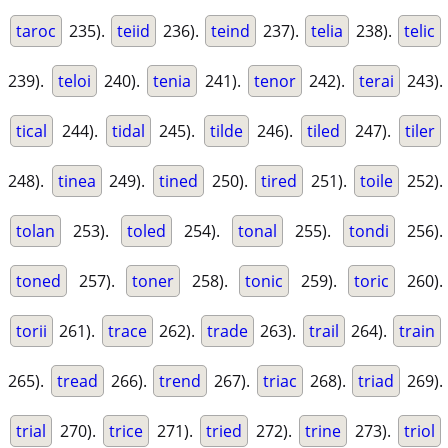
taroc
235).
teiid
236).
teind
237).
telia
238).
telic
239).
teloi
240).
tenia
241).
tenor
242).
terai
243).
tical
244).
tidal
245).
tilde
246).
tiled
247).
tiler
248).
tinea
249).
tined
250).
tired
251).
toile
252).
tolan
253).
toled
254).
tonal
255).
tondi
256).
toned
257).
toner
258).
tonic
259).
toric
260).
torii
261).
trace
262).
trade
263).
trail
264).
train
265).
tread
266).
trend
267).
triac
268).
triad
269).
trial
270).
trice
271).
tried
272).
trine
273).
triol