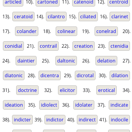
articled
10).
cartoned
11).
catenoid
12).
centroid
13).
ceratoid
14).
cilantro
15).
ciliated
16).
clarinet
17).
colander
18).
colinear
19).
conelrad
20).
conidial
21).
contrail
22).
creation
23).
ctenidia
24).
daintier
25).
daltonic
26).
delation
27).
diatonic
28).
dicentra
29).
dicrotal
30).
dilation
31).
doctrine
32).
elicitor
33).
erotical
34).
ideation
35).
idiolect
36).
idolater
37).
indicate
38).
indicter
39).
indictor
40).
indirect
41).
indocile