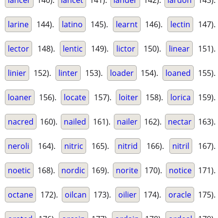
lancer
140).
lancet
141).
lander
142).
lardon
143).
larine
144).
latino
145).
learnt
146).
lectin
147).
lector
148).
lentic
149).
lictor
150).
linear
151).
linier
152).
linter
153).
loader
154).
loaned
155).
loaner
156).
locate
157).
loiter
158).
lorica
159).
nacred
160).
nailed
161).
nailer
162).
nectar
163).
neroli
164).
nitric
165).
nitrid
166).
nitril
167).
noetic
168).
nordic
169).
norite
170).
notice
171).
octane
172).
oilcan
173).
oilier
174).
oracle
175).