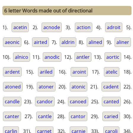
6 letter Words made out of directional
1).
acetin
2).
acnode
3).
action
4).
adroit
5).
aeonic
6).
airted
7).
aldrin
8).
alined
9).
aliner
10).
alnico
11).
anodic
12).
antler
13).
aortic
14).
ardent
15).
ariled
16).
aroint
17).
atelic
18).
atoned
19).
atoner
20).
atonic
21).
cadent
22).
candle
23).
candor
24).
canoed
25).
canted
26).
canter
27).
cantle
28).
cantor
29).
caried
30).
carlin
31).
carnet
32).
carnie
33).
caroli
34).