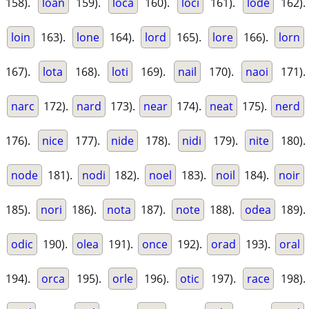
158).
loan
159).
loca
160).
loci
161).
lode
162).
loin
163).
lone
164).
lord
165).
lore
166).
lorn
167).
lota
168).
loti
169).
nail
170).
naoi
171).
narc
172).
nard
173).
near
174).
neat
175).
nerd
176).
nice
177).
nide
178).
nidi
179).
nite
180).
node
181).
nodi
182).
noel
183).
noil
184).
noir
185).
nori
186).
nota
187).
note
188).
odea
189).
odic
190).
olea
191).
once
192).
orad
193).
oral
194).
orca
195).
orle
196).
otic
197).
race
198).