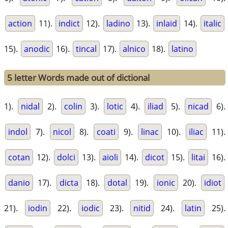
action
11).
indict
12).
ladino
13).
inlaid
14).
italic
15).
anodic
16).
tincal
17).
alnico
18).
latino
5 letter Words made out of dictional
1).
nidal
2).
colin
3).
lotic
4).
iliad
5).
nicad
6).
indol
7).
nicol
8).
coati
9).
linac
10).
iliac
11).
cotan
12).
dolci
13).
aioli
14).
dicot
15).
litai
16).
danio
17).
dicta
18).
dotal
19).
ionic
20).
idiot
21).
iodin
22).
iodic
23).
nitid
24).
latin
25).