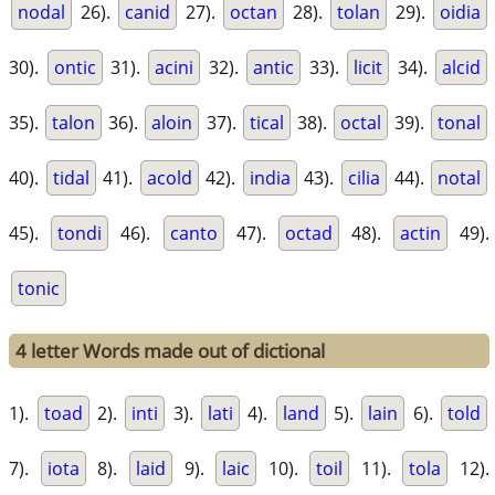
nodal
26).
canid
27).
octan
28).
tolan
29).
oidia
30).
ontic
31).
acini
32).
antic
33).
licit
34).
alcid
35).
talon
36).
aloin
37).
tical
38).
octal
39).
tonal
40).
tidal
41).
acold
42).
india
43).
cilia
44).
notal
45).
tondi
46).
canto
47).
octad
48).
actin
49).
tonic
4 letter Words made out of dictional
1).
toad
2).
inti
3).
lati
4).
land
5).
lain
6).
told
7).
iota
8).
laid
9).
laic
10).
toil
11).
tola
12).