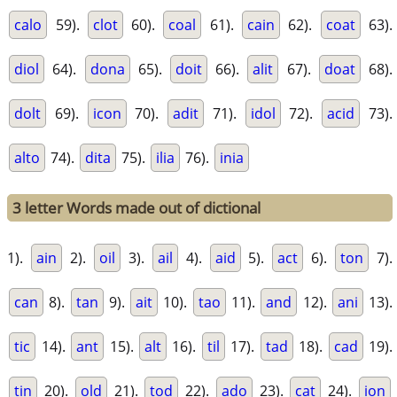
calo
59).
clot
60).
coal
61).
cain
62).
coat
63).
diol
64).
dona
65).
doit
66).
alit
67).
doat
68).
dolt
69).
icon
70).
adit
71).
idol
72).
acid
73).
alto
74).
dita
75).
ilia
76).
inia
3 letter Words made out of dictional
1).
ain
2).
oil
3).
ail
4).
aid
5).
act
6).
ton
7).
can
8).
tan
9).
ait
10).
tao
11).
and
12).
ani
13).
tic
14).
ant
15).
alt
16).
til
17).
tad
18).
cad
19).
tin
20).
old
21).
tod
22).
ado
23).
cat
24).
ion