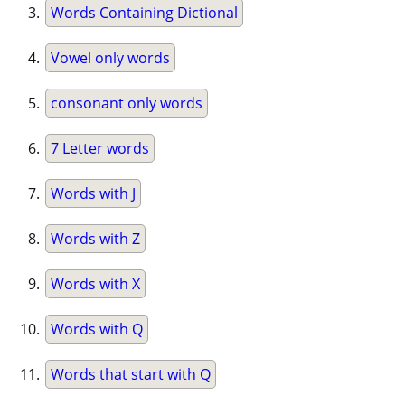
Words Containing Dictional
Vowel only words
consonant only words
7 Letter words
Words with J
Words with Z
Words with X
Words with Q
Words that start with Q