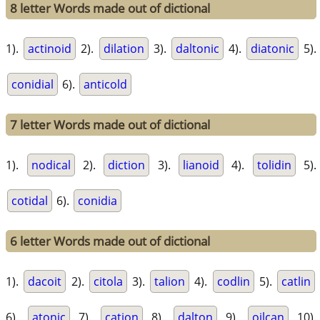
8 letter Words made out of dictional
1).
actinoid
2).
dilation
3).
daltonic
4).
diatonic
5).
conidial
6).
anticold
7 letter Words made out of dictional
1).
nodical
2).
diction
3).
lianoid
4).
tolidin
5).
cotidal
6).
conidia
6 letter Words made out of dictional
1).
dacoit
2).
citola
3).
talion
4).
codlin
5).
catlin
6).
atonic
7).
cation
8).
dalton
9).
oilcan
10).