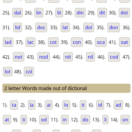
25).
dal
26).
lin
27).
lit
28).
din
29).
dit
30).
dot
31).
lid
32).
doc
33).
lat
34).
dol
35).
don
36).
lad
37).
lac
38).
cot
39).
con
40).
oca
41).
oat
42).
not
43).
nod
44).
nit
45).
nil
46).
cod
47).
lot
48).
col
2 letter Words made out of dictional
1).
ta
2).
la
3).
ai
4).
lo
5).
it
6).
id
7).
ad
8).
at
9).
ti
10).
od
11).
in
12).
do
13).
li
14).
on