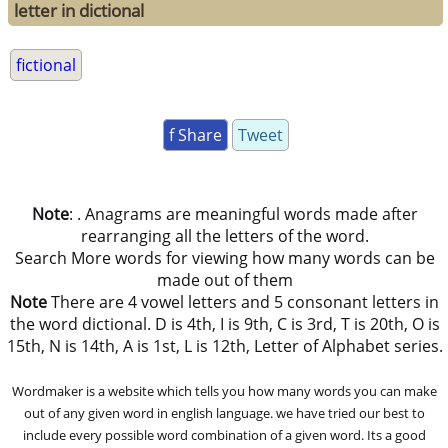
letter in dictional
fictional
f Share
Tweet
Note
: . Anagrams are meaningful words made after
rearranging all the letters of the word.
Search More words for viewing how many words can be
made out of them
Note
There are 4 vowel letters and 5 consonant letters in
the word dictional. D is 4th, I is 9th, C is 3rd, T is 20th, O is
15th, N is 14th, A is 1st, L is 12th, Letter of Alphabet series.
Wordmaker is a website which tells you how many words you can make
out of any given word in english language. we have tried our best to
include every possible word combination of a given word. Its a good