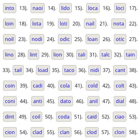
into
13).
naoi
14).
lido
15).
loca
16).
loci
17).
loin
18).
lota
19).
loti
20).
nail
21).
nota
22).
noil
23).
nodi
24).
odic
25).
loan
26).
otic
27).
lino
28).
lint
29).
lion
30).
tali
31).
talc
32).
tain
33).
tail
34).
load
35).
taco
36).
nidi
37).
cant
38).
coin
39).
cadi
40).
cola
41).
cold
42).
colt
43).
coni
44).
anti
45).
dato
46).
anil
47).
dial
48).
dint
49).
coil
50).
coda
51).
caid
52).
ciao
53).
cion
54).
clad
55).
clan
56).
clod
57).
clon
58).