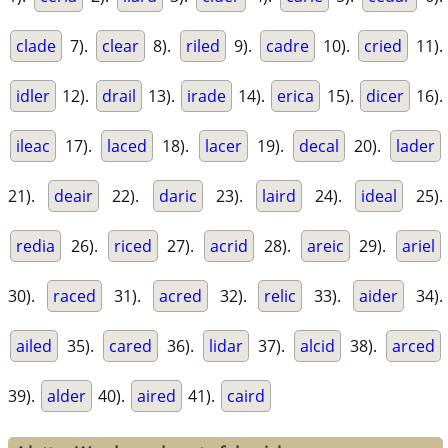
clade
7).
clear
8).
riled
9).
cadre
10).
cried
11).
idler
12).
drail
13).
irade
14).
erica
15).
dicer
16).
ileac
17).
laced
18).
lacer
19).
decal
20).
lader
21).
deair
22).
daric
23).
laird
24).
ideal
25).
redia
26).
riced
27).
acrid
28).
areic
29).
ariel
30).
raced
31).
acred
32).
relic
33).
aider
34).
ailed
35).
cared
36).
lidar
37).
alcid
38).
arced
39).
alder
40).
aired
41).
caird