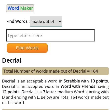
Word
Maker
Find Words :
Decrial
Total Number of words made out of Decrial = 164
Decrial is an acceptable word in
Scrabble
with
10 points.
Decrial is an accepted word in
Word with Friends
having
12 points.
Decrial
is a
7
letter medium Word starting with
D and ending with L. Below are Total 164 words made out
of this word.