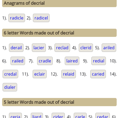
Anagrams of decrial
1).
radicle
2).
radicel
6 letter Words made out of decrial
1).
derail
2).
lacier
3).
reclad
4).
clerid
5).
ariled
6).
railed
7).
cradle
8).
laired
9).
redial
10).
credal
11).
eclair
12).
relaid
13).
caried
14).
dialer
5 letter Words made out of decrial
1).
ceria
2).
liard
3).
cider
4).
carle
5).
cedar
6).