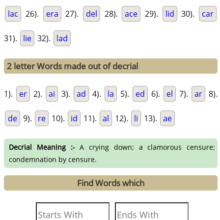
lac
26).
era
27).
del
28).
ace
29).
lid
30).
car
31).
lie
32).
lad
2 letter Words made out of decrial
1).
er
2).
ai
3).
ad
4).
la
5).
ed
6).
el
7).
ar
8).
de
9).
re
10).
id
11).
al
12).
li
13).
ae
Decrial Meaning :-
A crying down; a clamorous censure;
condemnation by censure.
Find Words which