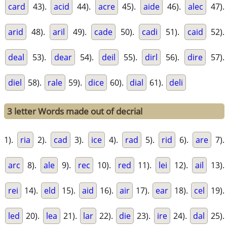
card
43).
acid
44).
acre
45).
aide
46).
alec
47).
arid
48).
aril
49).
cade
50).
cadi
51).
caid
52).
deal
53).
dear
54).
deil
55).
dirl
56).
dire
57).
diel
58).
rale
59).
dice
60).
dial
61).
deli
3 letter Words made out of decrial
1).
ria
2).
cad
3).
ice
4).
rad
5).
rid
6).
are
7).
arc
8).
ale
9).
rec
10).
red
11).
lei
12).
ail
13).
rei
14).
eld
15).
aid
16).
air
17).
ear
18).
cel
19).
led
20).
lea
21).
lar
22).
die
23).
ire
24).
dal
25).