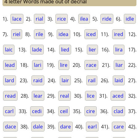
4 letter Words made out of decrial
1).
lace
2).
rial
3).
rice
4).
ilea
5).
ride
6).
idle
7).
riel
8).
rile
9).
idea
10).
iced
11).
ired
12).
laic
13).
lade
14).
lied
15).
lier
16).
lira
17).
lead
18).
lari
19).
lire
20).
race
21).
liar
22).
lard
23).
raid
24).
lair
25).
rail
26).
laid
27).
read
28).
lear
29).
real
30).
lice
31).
aced
32).
carl
33).
cedi
34).
ceil
35).
cire
36).
clad
37).
dace
38).
dale
39).
dare
40).
earl
41).
care
42).