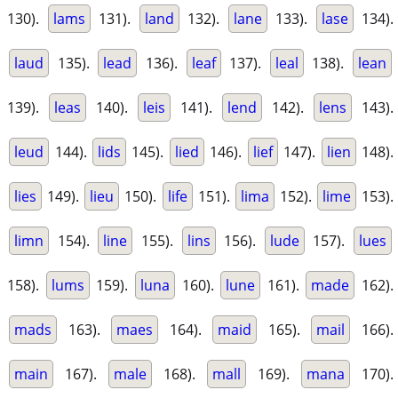
130).
lams
131).
land
132).
lane
133).
lase
134).
laud
135).
lead
136).
leaf
137).
leal
138).
lean
139).
leas
140).
leis
141).
lend
142).
lens
143).
leud
144).
lids
145).
lied
146).
lief
147).
lien
148).
lies
149).
lieu
150).
life
151).
lima
152).
lime
153).
limn
154).
line
155).
lins
156).
lude
157).
lues
158).
lums
159).
luna
160).
lune
161).
made
162).
mads
163).
maes
164).
maid
165).
mail
166).
main
167).
male
168).
mall
169).
mana
170).