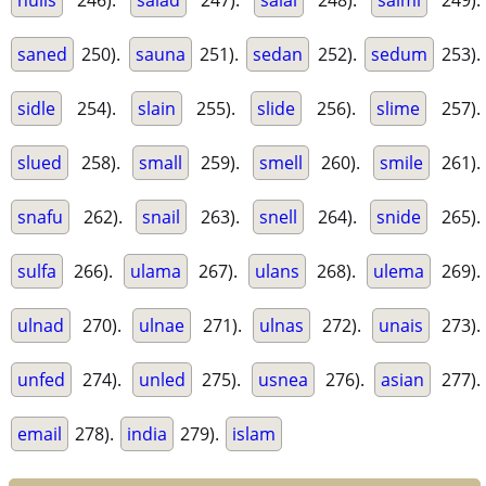
nulls
246).
salad
247).
salal
248).
salmi
249).
saned
250).
sauna
251).
sedan
252).
sedum
253).
sidle
254).
slain
255).
slide
256).
slime
257).
slued
258).
small
259).
smell
260).
smile
261).
snafu
262).
snail
263).
snell
264).
snide
265).
sulfa
266).
ulama
267).
ulans
268).
ulema
269).
ulnad
270).
ulnae
271).
ulnas
272).
unais
273).
unfed
274).
unled
275).
usnea
276).
asian
277).
email
278).
india
279).
islam