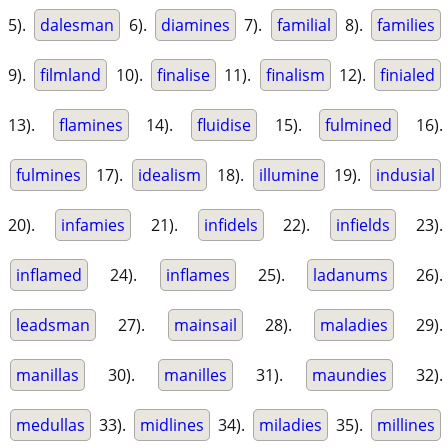
5).
dalesman
6).
diamines
7).
familial
8).
families
9).
filmland
10).
finalise
11).
finalism
12).
finialed
13).
flamines
14).
fluidise
15).
fulmined
16).
fulmines
17).
idealism
18).
illumine
19).
indusial
20).
infamies
21).
infidels
22).
infields
23).
inflamed
24).
inflames
25).
ladanums
26).
leadsman
27).
mainsail
28).
maladies
29).
manillas
30).
manilles
31).
maundies
32).
medullas
33).
midlines
34).
miladies
35).
millines