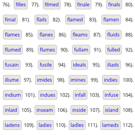
76).
filles
77).
filmed
78).
finale
79).
finals
80).
finial
81).
flails
82).
flamed
83).
flamen
84).
flames
85).
flanes
86).
fleams
87).
fluids
88).
flumed
89).
flumes
90).
fullam
91).
fulled
92).
fusain
93).
fusile
94).
ideals
95).
iliads
96).
illume
97).
imides
98).
imines
99).
indies
100).
indium
101).
indues
102).
infall
103).
infuse
104).
inlaid
105).
inseam
106).
inside
107).
island
108).
ladens
109).
ladies
110).
ladles
111).
lameds
112).