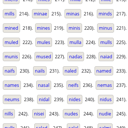
mills
214).
minae
215).
minas
216).
minds
217).
mined
218).
mines
219).
minis
220).
minus
221).
muled
222).
mules
223).
mulla
224).
mulls
225).
munis
226).
mused
227).
nadas
228).
naiad
229).
naifs
230).
nails
231).
naled
232).
named
233).
names
234).
nasal
235).
neifs
236).
nemas
237).
neums
238).
nidal
239).
nides
240).
nidus
241).
nills
242).
nisei
243).
nudes
244).
nudie
245).