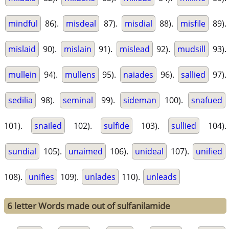
mindful
86).
misdeal
87).
misdial
88).
misfile
89).
mislaid
90).
mislain
91).
mislead
92).
mudsill
93).
mullein
94).
mullens
95).
naiades
96).
sallied
97).
sedilia
98).
seminal
99).
sideman
100).
snafued
101).
snailed
102).
sulfide
103).
sullied
104).
sundial
105).
unaimed
106).
unideal
107).
unified
108).
unifies
109).
unlades
110).
unleads
6 letter Words made out of sulfanilamide