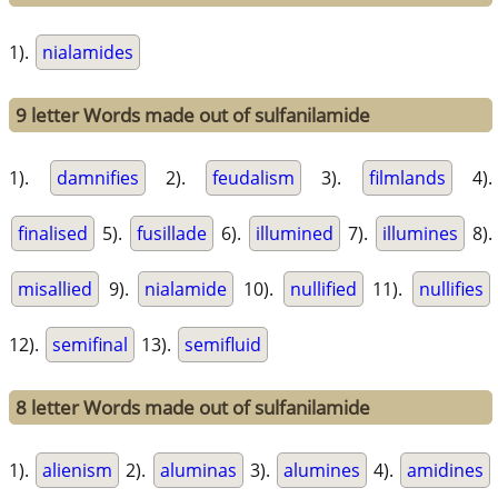
1).
nialamides
9 letter Words made out of sulfanilamide
1).
damnifies
2).
feudalism
3).
filmlands
4).
finalised
5).
fusillade
6).
illumined
7).
illumines
8).
misallied
9).
nialamide
10).
nullified
11).
nullifies
12).
semifinal
13).
semifluid
8 letter Words made out of sulfanilamide
1).
alienism
2).
aluminas
3).
alumines
4).
amidines