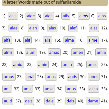
4 letter Words made out of sulfanilamide
1).
aals
2).
aide
3).
aids
4).
ails
5).
aims
6).
ains
7).
alae
8).
alan
9).
alas
10).
alef
11).
ales
12).
alfa
13).
alif
14).
alls
15).
alma
16).
alme
17).
alms
18).
alum
19).
amas
20).
amen
21).
amia
22).
amid
23).
amie
24).
amin
25).
amis
26).
amus
27).
anal
28).
anas
29).
ands
30).
anes
31).
anil
32).
anis
33).
ansa
34).
anus
35).
asea
36).
auld
37).
dais
38).
dale
39).
dals
40).
dame
41).