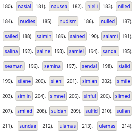
180).
nasial
181).
nausea
182).
nielli
183).
nilled
184).
nudies
185).
nudism
186).
nulled
187).
sailed
188).
saimin
189).
sained
190).
salami
191).
salina
192).
saline
193).
samiel
194).
sandal
195).
seaman
196).
semina
197).
sendal
198).
sialid
199).
silane
200).
sileni
201).
simian
202).
simile
203).
simlin
204).
simnel
205).
sinful
206).
slimed
207).
smiled
208).
suldan
209).
sulfid
210).
sullen
211).
sundae
212).
ulamas
213).
ulemas
214).