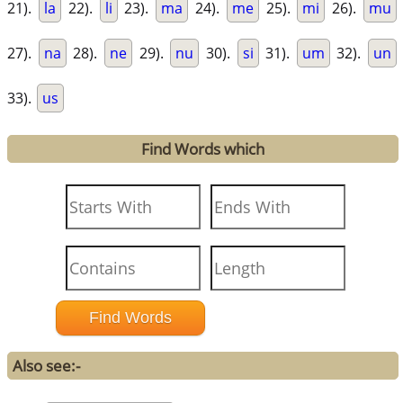
21).
la
22).
li
23).
ma
24).
me
25).
mi
26).
mu
27).
na
28).
ne
29).
nu
30).
si
31).
um
32).
un
33).
us
Find Words which
Also see:-