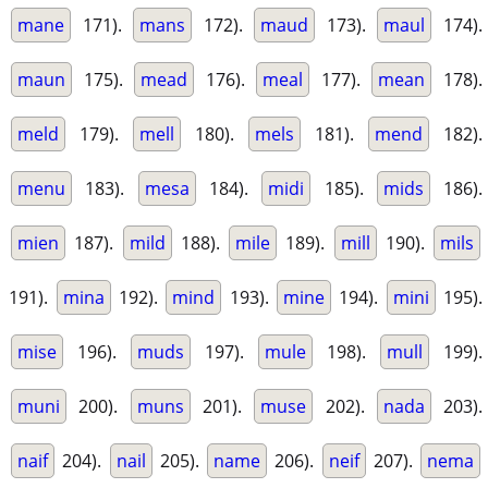
mane
171).
mans
172).
maud
173).
maul
174).
maun
175).
mead
176).
meal
177).
mean
178).
meld
179).
mell
180).
mels
181).
mend
182).
menu
183).
mesa
184).
midi
185).
mids
186).
mien
187).
mild
188).
mile
189).
mill
190).
mils
191).
mina
192).
mind
193).
mine
194).
mini
195).
mise
196).
muds
197).
mule
198).
mull
199).
muni
200).
muns
201).
muse
202).
nada
203).
naif
204).
nail
205).
name
206).
neif
207).
nema