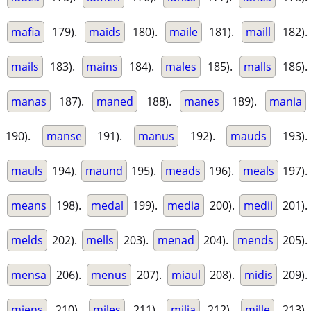
mafia
179).
maids
180).
maile
181).
maill
182).
mails
183).
mains
184).
males
185).
malls
186).
manas
187).
maned
188).
manes
189).
mania
190).
manse
191).
manus
192).
mauds
193).
mauls
194).
maund
195).
meads
196).
meals
197).
means
198).
medal
199).
media
200).
medii
201).
melds
202).
mells
203).
menad
204).
mends
205).
mensa
206).
menus
207).
miaul
208).
midis
209).
miens
210).
miles
211).
milia
212).
mille
213).