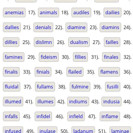
anemias
17).
animals
18).
audiles
19).
dailies
20).
dallies
21).
denials
22).
diamine
23).
diamins
24).
dillies
25).
dislimn
26).
dualism
27).
failles
28).
famines
29).
fideism
30).
fillies
31).
finales
32).
finalis
33).
finials
34).
flailed
35).
flamens
36).
fluidal
37).
fullams
38).
fulmine
39).
fusilli
40).
illumed
41).
illumes
42).
indiums
43).
indusia
44).
infalls
45).
infidel
46).
infield
47).
inflame
48).
infused
49).
inulase
50).
ladanum
51).
laminae