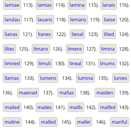
lamiae
113).
lamias
114).
lamina
115).
lanais
116).
landau
117).
lauans
118).
lemans
119).
liaise
120).
lianas
121).
lianes
122).
lienal
123).
lilied
124).
lilies
125).
limans
126).
limens
127).
limina
128).
limned
129).
limuli
130).
lineal
131).
linums
132).
llamas
133).
lumens
134).
lumina
135).
lunies
136).
maenad
137).
mafias
138).
maiden
139).
mailed
140).
mailes
141).
maills
142).
malfed
143).
maline
144).
malled
145).
mallei
146).
manful