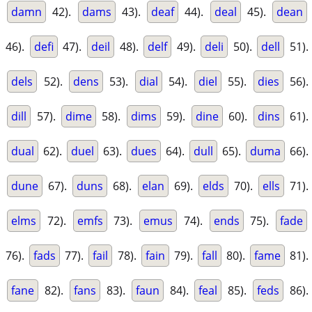
damn
42).
dams
43).
deaf
44).
deal
45).
dean
46).
defi
47).
deil
48).
delf
49).
deli
50).
dell
51).
dels
52).
dens
53).
dial
54).
diel
55).
dies
56).
dill
57).
dime
58).
dims
59).
dine
60).
dins
61).
dual
62).
duel
63).
dues
64).
dull
65).
duma
66).
dune
67).
duns
68).
elan
69).
elds
70).
ells
71).
elms
72).
emfs
73).
emus
74).
ends
75).
fade
76).
fads
77).
fail
78).
fain
79).
fall
80).
fame
81).
fane
82).
fans
83).
faun
84).
feal
85).
feds
86).