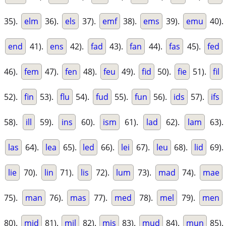
35).
elm
36).
els
37).
emf
38).
ems
39).
emu
40).
end
41).
ens
42).
fad
43).
fan
44).
fas
45).
fed
46).
fem
47).
fen
48).
feu
49).
fid
50).
fie
51).
fil
52).
fin
53).
flu
54).
fud
55).
fun
56).
ids
57).
ifs
58).
ill
59).
ins
60).
ism
61).
lad
62).
lam
63).
las
64).
lea
65).
led
66).
lei
67).
leu
68).
lid
69).
lie
70).
lin
71).
lis
72).
lum
73).
mad
74).
mae
75).
man
76).
mas
77).
med
78).
mel
79).
men
80).
mid
81).
mil
82).
mis
83).
mud
84).
mun
85).