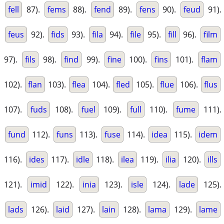
fell
87).
fems
88).
fend
89).
fens
90).
feud
91).
feus
92).
fids
93).
fila
94).
file
95).
fill
96).
film
97).
fils
98).
find
99).
fine
100).
fins
101).
flam
102).
flan
103).
flea
104).
fled
105).
flue
106).
flus
107).
fuds
108).
fuel
109).
full
110).
fume
111).
fund
112).
funs
113).
fuse
114).
idea
115).
idem
116).
ides
117).
idle
118).
ilea
119).
ilia
120).
ills
121).
imid
122).
inia
123).
isle
124).
lade
125).
lads
126).
laid
127).
lain
128).
lama
129).
lame