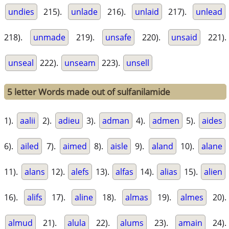
undies
215).
unlade
216).
unlaid
217).
unlead
218).
unmade
219).
unsafe
220).
unsaid
221).
unseal
222).
unseam
223).
unsell
5 letter Words made out of sulfanilamide
1).
aalii
2).
adieu
3).
adman
4).
admen
5).
aides
6).
ailed
7).
aimed
8).
aisle
9).
aland
10).
alane
11).
alans
12).
alefs
13).
alfas
14).
alias
15).
alien
16).
alifs
17).
aline
18).
almas
19).
almes
20).
almud
21).
alula
22).
alums
23).
amain
24).