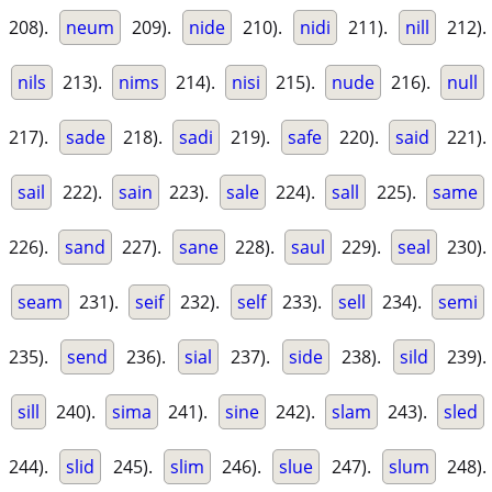
208).
neum
209).
nide
210).
nidi
211).
nill
212).
nils
213).
nims
214).
nisi
215).
nude
216).
null
217).
sade
218).
sadi
219).
safe
220).
said
221).
sail
222).
sain
223).
sale
224).
sall
225).
same
226).
sand
227).
sane
228).
saul
229).
seal
230).
seam
231).
seif
232).
self
233).
sell
234).
semi
235).
send
236).
sial
237).
side
238).
sild
239).
sill
240).
sima
241).
sine
242).
slam
243).
sled
244).
slid
245).
slim
246).
slue
247).
slum
248).