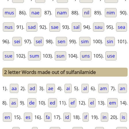
mus
86).
nae
87).
nam
88).
nil
89).
nim
90).
nus
91).
sad
92).
sae
93).
sal
94).
sau
95).
sea
96).
sei
97).
sel
98).
sen
99).
sim
100).
sin
101).
sue
102).
sum
103).
sun
104).
uns
105).
use
2 letter Words made out of sulfanilamide
1).
aa
2).
ad
3).
ae
4).
ai
5).
al
6).
am
7).
an
8).
as
9).
de
10).
ed
11).
ef
12).
el
13).
em
14).
en
15).
es
16).
fa
17).
id
18).
if
19).
in
20).
is