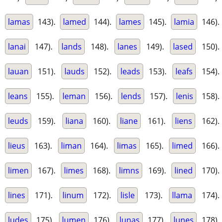
lamas
143).
lamed
144).
lames
145).
lamia
146).
lanai
147).
lands
148).
lanes
149).
lased
150).
lauan
151).
lauds
152).
leads
153).
leafs
154).
leans
155).
leman
156).
lends
157).
lenis
158).
leuds
159).
liana
160).
liane
161).
liens
162).
lieus
163).
liman
164).
limas
165).
limed
166).
limen
167).
limes
168).
limns
169).
lined
170).
lines
171).
linum
172).
lisle
173).
llama
174).
ludes
175).
lumen
176).
lunas
177).
lunes
178).