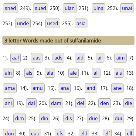
sned
249).
sued
250).
ulan
251).
ulna
252).
unai
253).
unde
254).
used
255).
asia
3 letter Words made out of sulfanilamide
1).
aal
2).
aas
3).
ads
4).
aid
5).
ail
6).
aim
7).
ain
8).
ais
9).
ala
10).
ale
11).
all
12).
als
13).
ama
14).
amu
15).
ana
16).
and
17).
ane
18).
ani
19).
dal
20).
dam
21).
del
22).
den
23).
die
24).
dim
25).
din
26).
dis
27).
due
28).
dui
29).
dun
30).
eau
31).
efs
32).
eld
33).
elf
34).
ell