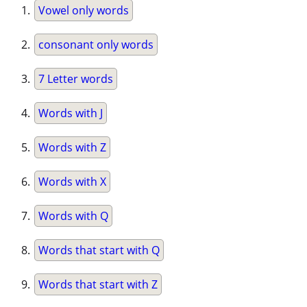
Vowel only words
consonant only words
7 Letter words
Words with J
Words with Z
Words with X
Words with Q
Words that start with Q
Words that start with Z