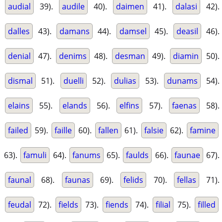
audial
39).
audile
40).
daimen
41).
dalasi
42).
dalles
43).
damans
44).
damsel
45).
deasil
46).
denial
47).
denims
48).
desman
49).
diamin
50).
dismal
51).
duelli
52).
dulias
53).
dunams
54).
elains
55).
elands
56).
elfins
57).
faenas
58).
failed
59).
faille
60).
fallen
61).
falsie
62).
famine
63).
famuli
64).
fanums
65).
faulds
66).
faunae
67).
faunal
68).
faunas
69).
felids
70).
fellas
71).
feudal
72).
fields
73).
fiends
74).
filial
75).
filled