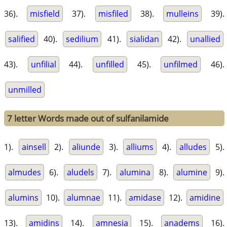
36).
misfield
37).
misfiled
38).
mulleins
39).
salified
40).
sedilium
41).
sialidan
42).
unallied
43).
unfilial
44).
unfilled
45).
unfilmed
46).
unmilled
7 letter Words made out of sulfanilamide
1).
ainsell
2).
aliunde
3).
alliums
4).
alludes
5).
almudes
6).
aludels
7).
alumina
8).
alumine
9).
alumins
10).
alumnae
11).
amidase
12).
amidine
13).
amidins
14).
amnesia
15).
anadems
16).