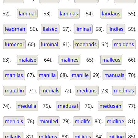
52).
laminal
53).
laminas
54).
landaus
55).
leadman
56).
liaised
57).
liminal
58).
lindies
59).
lumenal
60).
luminal
61).
maenads
62).
maidens
63).
malaise
64).
malines
65).
malleus
66).
manilas
67).
manilla
68).
manille
69).
manuals
70).
maudlin
71).
medials
72).
medians
73).
medinas
74).
medulla
75).
medusal
76).
medusan
77).
menials
78).
miauled
79).
midlife
80).
midline
81).
miladis
82).
mildens
83).
milieus
84).
milline
85).