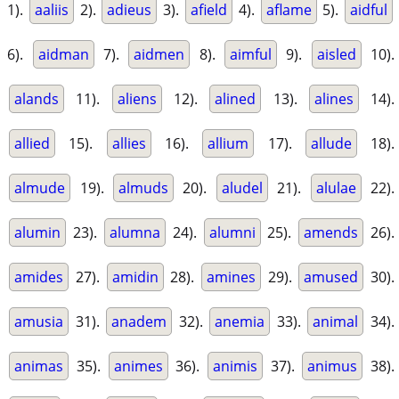
1).
aaliis
2).
adieus
3).
afield
4).
aflame
5).
aidful
6).
aidman
7).
aidmen
8).
aimful
9).
aisled
10).
alands
11).
aliens
12).
alined
13).
alines
14).
allied
15).
allies
16).
allium
17).
allude
18).
almude
19).
almuds
20).
aludel
21).
alulae
22).
alumin
23).
alumna
24).
alumni
25).
amends
26).
amides
27).
amidin
28).
amines
29).
amused
30).
amusia
31).
anadem
32).
anemia
33).
animal
34).
animas
35).
animes
36).
animis
37).
animus
38).