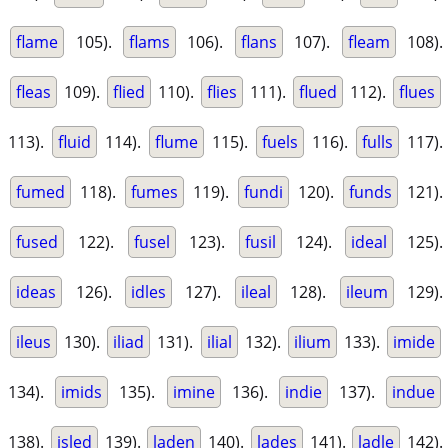
flame
105).
flams
106).
flans
107).
fleam
108).
fleas
109).
flied
110).
flies
111).
flued
112).
flues
113).
fluid
114).
flume
115).
fuels
116).
fulls
117).
fumed
118).
fumes
119).
fundi
120).
funds
121).
fused
122).
fusel
123).
fusil
124).
ideal
125).
ideas
126).
idles
127).
ileal
128).
ileum
129).
ileus
130).
iliad
131).
ilial
132).
ilium
133).
imide
134).
imids
135).
imine
136).
indie
137).
indue
138).
isled
139).
laden
140).
lades
141).
ladle
142).