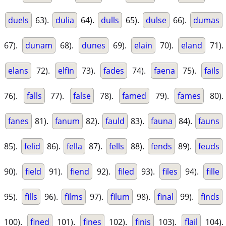
duels
63).
dulia
64).
dulls
65).
dulse
66).
dumas
67).
dunam
68).
dunes
69).
elain
70).
eland
71).
elans
72).
elfin
73).
fades
74).
faena
75).
fails
76).
falls
77).
false
78).
famed
79).
fames
80).
fanes
81).
fanum
82).
fauld
83).
fauna
84).
fauns
85).
felid
86).
fella
87).
fells
88).
fends
89).
feuds
90).
field
91).
fiend
92).
filed
93).
files
94).
fille
95).
fills
96).
films
97).
filum
98).
final
99).
finds
100).
fined
101).
fines
102).
finis
103).
flail
104).