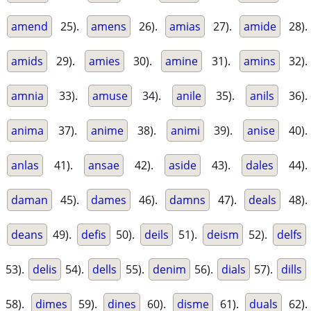
amend
25).
amens
26).
amias
27).
amide
28).
amids
29).
amies
30).
amine
31).
amins
32).
amnia
33).
amuse
34).
anile
35).
anils
36).
anima
37).
anime
38).
animi
39).
anise
40).
anlas
41).
ansae
42).
aside
43).
dales
44).
daman
45).
dames
46).
damns
47).
deals
48).
deans
49).
defis
50).
deils
51).
deism
52).
delfs
53).
delis
54).
dells
55).
denim
56).
dials
57).
dills
58).
dimes
59).
dines
60).
disme
61).
duals
62).