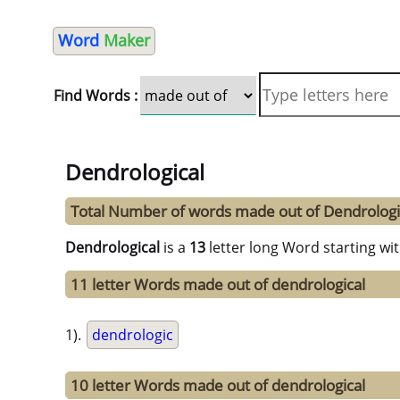
Word
Maker
Find Words :
Dendrological
Total Number of words made out of Dendrologi
Dendrological
is a
13
letter long Word starting wi
11 letter Words made out of dendrological
1).
dendrologic
10 letter Words made out of dendrological