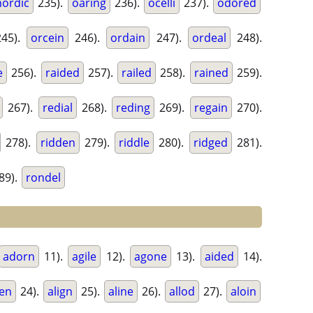
nordic
235).
oaring
236).
ocelli
237).
odored
45).
orcein
246).
ordain
247).
ordeal
248).
e
256).
raided
257).
railed
258).
rained
259).
267).
redial
268).
reding
269).
regain
270).
278).
ridden
279).
riddle
280).
ridged
281).
89).
rondel
adorn
11).
agile
12).
agone
13).
aided
14).
ien
24).
align
25).
aline
26).
allod
27).
aloin