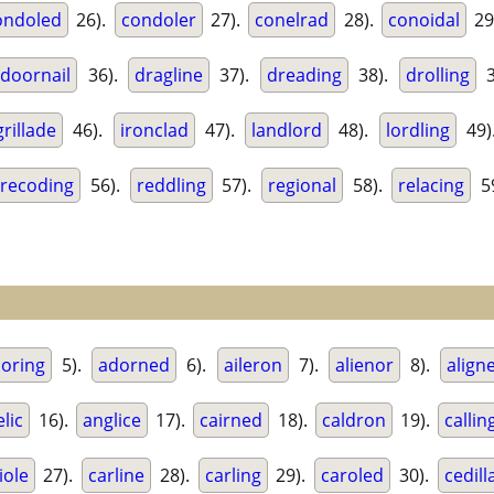
ondoled
26).
condoler
27).
conelrad
28).
conoidal
29
doornail
36).
dragline
37).
dreading
38).
drolling
3
grillade
46).
ironclad
47).
landlord
48).
lordling
49)
recoding
56).
reddling
57).
regional
58).
relacing
5
oring
5).
adorned
6).
aileron
7).
alienor
8).
align
lic
16).
anglice
17).
cairned
18).
caldron
19).
callin
iole
27).
carline
28).
carling
29).
caroled
30).
cedill