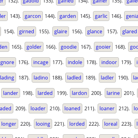
er
132).
gadoid
133).
gained
134).
gainer
135).
gall
ler
143).
garcon
144).
garden
145).
garlic
146).
genia
154).
girned
155).
glaire
156).
glance
157).
glared
den
165).
golder
166).
goodie
167).
gooier
168).
goo
ignore
176).
incage
177).
indole
178).
indoor
179).
lading
187).
ladino
188).
ladled
189).
ladler
190).
l
.
lander
198).
larded
199).
lardon
200).
larine
201).
oaded
209).
loader
210).
loaned
211).
loaner
212).
l
longer
220).
looing
221).
lorded
222).
loreal
223).