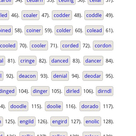
caroli
34).
cedarn
35).
ceding
36).
cellar
37).
led
46).
coaler
47).
codder
48).
coddle
49).
oined
58).
coiner
59).
colder
60).
colead
61).
cooled
70).
cooler
71).
corded
72).
cordon
al
81).
cringe
82).
danced
83).
dancer
84).
l
92).
deacon
93).
denial
94).
deodar
95).
dinged
104).
dinger
105).
dirled
106).
dirndl
4).
doodle
115).
doolie
116).
dorado
117).
n
125).
engild
126).
engird
127).
enolic
128).