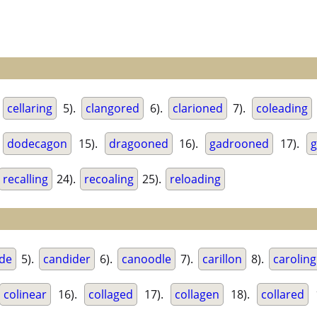
.
cellaring
5).
clangored
6).
clarioned
7).
coleading
.
dodecagon
15).
dragooned
16).
gadrooned
17).
g
recalling
24).
recoaling
25).
reloading
ode
5).
candider
6).
canoodle
7).
carillon
8).
caroling
colinear
16).
collaged
17).
collagen
18).
collared