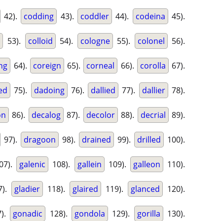
42).
codding
43).
coddler
44).
codeina
45).
r
53).
colloid
54).
cologne
55).
colonel
56).
ng
64).
coreign
65).
corneal
66).
corolla
67).
ed
75).
dadoing
76).
dallied
77).
dallier
78).
on
86).
decalog
87).
decolor
88).
decrial
89).
97).
dragoon
98).
drained
99).
drilled
100).
07).
galenic
108).
gallein
109).
galleon
110).
7).
gladier
118).
glaired
119).
glanced
120).
).
gonadic
128).
gondola
129).
gorilla
130).