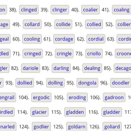
ion
38).
clinged
39).
clinger
40).
coalier
41).
coaling
lage
49).
collard
50).
collide
51).
collied
52).
collie
geal
60).
cooling
61).
cordage
62).
cordial
63).
cordi
dled
71).
cringed
72).
cringle
73).
criollo
74).
croon
gler
82).
dariole
83).
darling
84).
dealing
85).
decag
r
93).
dollied
94).
dolling
95).
dongola
96).
doodler
engrail
104).
ergodic
105).
eroding
106).
gadroon
1
irdled
114).
glacier
115).
gladden
116).
gladder
11
gnarled
124).
godlier
125).
goldarn
126).
goliard
127