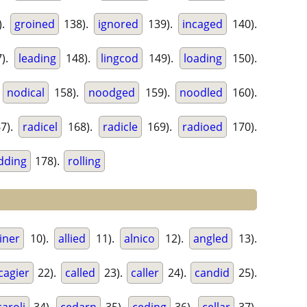
).
groined
138).
ignored
139).
incaged
140).
).
leading
148).
lingcod
149).
loading
150).
.
nodical
158).
noodged
159).
noodled
160).
7).
radicel
168).
radicle
169).
radioed
170).
dding
178).
rolling
liner
10).
allied
11).
alnico
12).
angled
13).
cagier
22).
called
23).
caller
24).
candid
25).