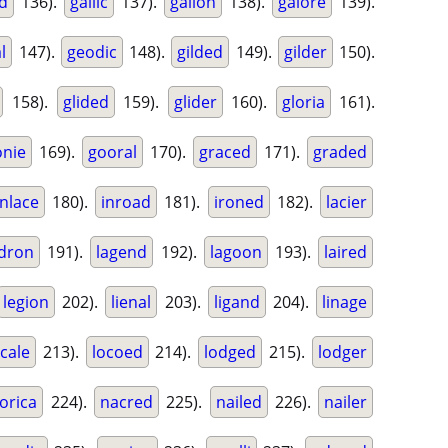
ed
136).
gallic
137).
gallon
138).
galore
139).
l
147).
geodic
148).
gilded
149).
gilder
150).
158).
glided
159).
glider
160).
gloria
161).
nie
169).
gooral
170).
graced
171).
graded
inlace
180).
inroad
181).
ironed
182).
lacier
adron
191).
lagend
192).
lagoon
193).
laired
legion
202).
lienal
203).
ligand
204).
linage
ocale
213).
locoed
214).
lodged
215).
lodger
lorica
224).
nacred
225).
nailed
226).
nailer