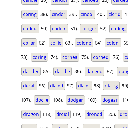
candle
26).
candor
27).
canoed
28).
carde
cering
38).
cinder
39).
cineol
40).
clerid
4
codeia
50).
codein
51).
codger
52).
coding
collar
62).
collie
63).
colone
64).
coloni
65
73).
coring
74).
cornea
75).
corned
76).
c
dander
85).
dandle
86).
danged
87).
dan
derail
96).
dialed
97).
dialer
98).
dialog
99
107).
docile
108).
dodger
109).
dogear
11
dragon
118).
dreidl
119).
droned
120).
dro