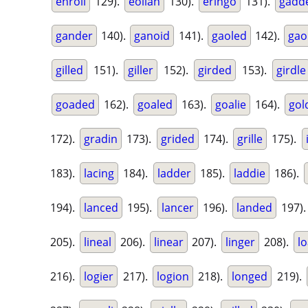
enroll
129).
eolian
130).
eringo
131).
gadd
gander
140).
ganoid
141).
gaoled
142).
gao
gilled
151).
giller
152).
girded
153).
girdle
goaded
162).
goaled
163).
goalie
164).
gol
172).
gradin
173).
grided
174).
grille
175).
183).
lacing
184).
ladder
185).
laddie
186).
194).
lanced
195).
lancer
196).
landed
197)
205).
lineal
206).
linear
207).
linger
208).
l
216).
logier
217).
logion
218).
longed
219).