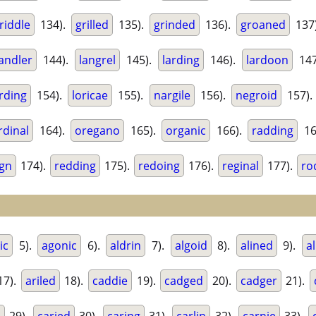
riddle
134).
grilled
135).
grinded
136).
groaned
137
landler
144).
langrel
145).
larding
146).
lardoon
147
rding
154).
loricae
155).
nargile
156).
negroid
157)
rdinal
164).
oregano
165).
organic
166).
radding
16
ign
174).
redding
175).
redoing
176).
reginal
177).
ro
ic
5).
agonic
6).
aldrin
7).
algoid
8).
alined
9).
a
17).
ariled
18).
caddie
19).
cadged
20).
cadger
21).