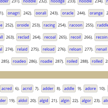
dder
231).
noddle
232).
noodge
233).
noodle
234).
1).
onagri
242).
oorali
243).
oracle
244).
orange
2
le
252).
oroide
253).
racing
254).
racoon
255).
raddl
ll
263).
reclad
264).
recoal
265).
recoil
266).
recoin
al
274).
relaid
275).
reload
276).
reloan
277).
renail
285).
roadeo
286).
roadie
287).
roiled
288).
rolled
2
acred
6).
acrid
7).
adder
8).
addle
9).
adore
10).
lder
19).
aldol
20).
algid
21).
algin
22).
algor
23).
al