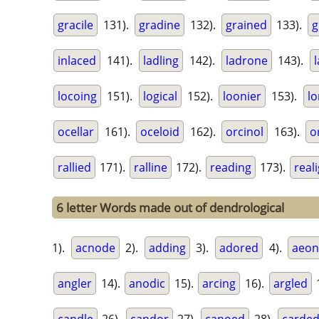
gracile
131).
gradine
132).
grained
133).
g
inlaced
141).
ladling
142).
ladrone
143).
locoing
151).
logical
152).
loonier
153).
lo
ocellar
161).
oceloid
162).
orcinol
163).
o
rallied
171).
ralline
172).
reading
173).
real
6 letter Words made out of dendrological
1).
acnode
2).
adding
3).
adored
4).
aeon
angler
14).
anodic
15).
arcing
16).
argled