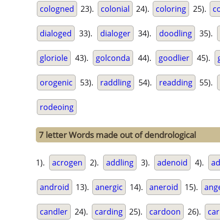
cologned
23).
colonial
24).
coloring
25).
c
dialoged
33).
dialoger
34).
doodling
35).
gloriole
43).
golconda
44).
goodlier
45).
orogenic
53).
raddling
54).
readding
55).
rodeoing
7 letter Words made out of dendrological
1).
acrogen
2).
addling
3).
adenoid
4).
ad
android
13).
anergic
14).
aneroid
15).
ange
candler
24).
carding
25).
cardoon
26).
car