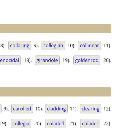
8).
collaring
9).
collegian
10).
collinear
11).
enocidal
18).
girandole
19).
goldenrod
20).
9).
carolled
10).
cladding
11).
clearing
12).
19).
collegia
20).
collided
21).
collider
22).