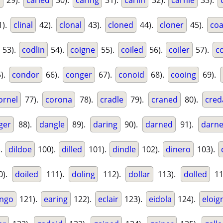
d
29).
caried
30).
caring
31).
carlin
32).
carnie
33).
1).
clinal
42).
clonal
43).
cloned
44).
cloner
45).
coa
53).
codlin
54).
coigne
55).
coiled
56).
coiler
57).
c
).
condor
66).
conger
67).
conoid
68).
cooing
69).
ornel
77).
corona
78).
cradle
79).
craned
80).
cred
ger
88).
dangle
89).
daring
90).
darned
91).
darne
).
dildoe
100).
dilled
101).
dindle
102).
dinero
103).
0).
doiled
111).
doling
112).
dollar
113).
dolled
11
ngo
121).
earing
122).
eclair
123).
eidola
124).
eloig