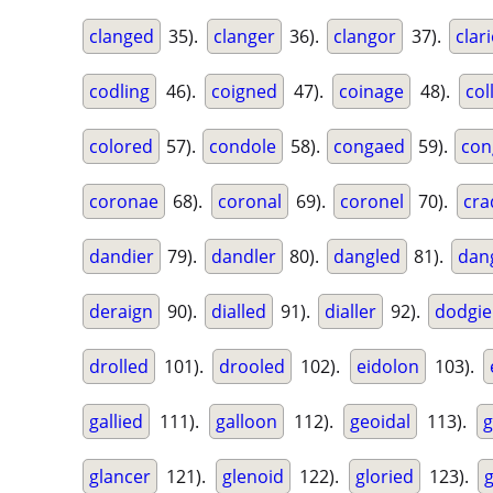
clanged
35).
clanger
36).
clangor
37).
clar
codling
46).
coigned
47).
coinage
48).
col
colored
57).
condole
58).
congaed
59).
con
coronae
68).
coronal
69).
coronel
70).
cra
dandier
79).
dandler
80).
dangled
81).
dan
deraign
90).
dialled
91).
dialler
92).
dodgie
drolled
101).
drooled
102).
eidolon
103).
gallied
111).
galloon
112).
geoidal
113).
g
glancer
121).
glenoid
122).
gloried
123).