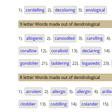
1).
cordelling
2).
decoloring
3).
enological
9 letter Words made out of dendrological
1).
allogenic
2).
canoodled
3).
carolling
4)
coralline
12).
coralloid
13).
declaring
14)
gondolier
21).
laddering
22).
logaoedic
23).
8 letter Words made out of dendrological
1).
acrolein
2).
allergic
3).
allergin
4).
arill
cloddier
13).
coddling
14).
colander
15).