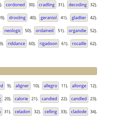
).
cordoned
30).
cradling
31).
decoding
32).
9).
drooling
40).
geraniol
41).
gladlier
42).
.
neologic
50).
ordained
51).
organdie
52).
9).
riddance
60).
rigadoon
61).
rocaille
62).
ed
9).
aligner
10).
allegro
11).
allonge
12).
g
20).
calorie
21).
candied
22).
candled
23).
a
31).
celadon
32).
celling
33).
cladode
34).