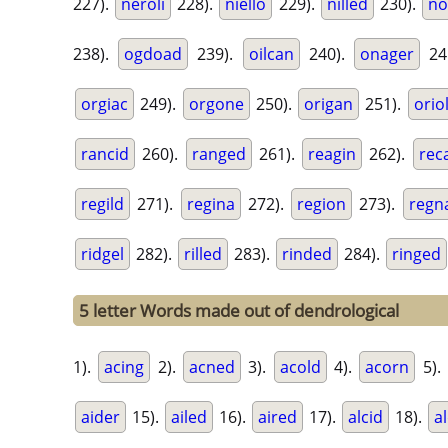
227).
neroli
228).
niello
229).
nilled
230).
no
238).
ogdoad
239).
oilcan
240).
onager
24
orgiac
249).
orgone
250).
origan
251).
orio
rancid
260).
ranged
261).
reagin
262).
reca
regild
271).
regina
272).
region
273).
regn
ridgel
282).
rilled
283).
rinded
284).
ringed
5 letter Words made out of dendrological
1).
acing
2).
acned
3).
acold
4).
acorn
5).
aider
15).
ailed
16).
aired
17).
alcid
18).
a