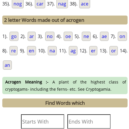
35).
nog
36).
car
37).
nag
38).
ace
2 letter Words made out of acrogen
1).
go
2).
ar
3).
no
4).
oe
5).
ne
6).
ae
7).
on
8).
re
9).
en
10).
na
11).
ag
12).
er
13).
or
14).
an
Acrogen Meaning :-
A plant of the highest class of
cryptogams- including the ferns- etc. See Cryptogamia.
Find Words which