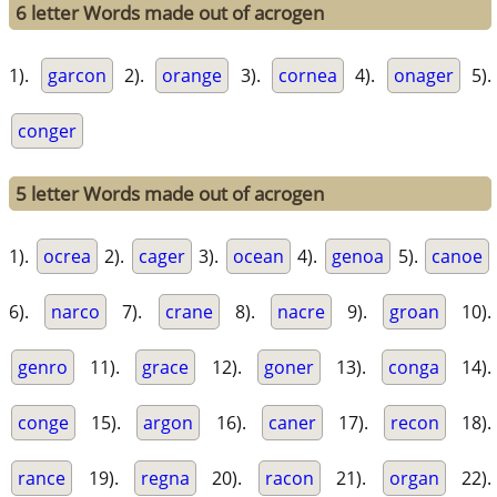
6 letter Words made out of acrogen
1).
garcon
2).
orange
3).
cornea
4).
onager
5).
conger
5 letter Words made out of acrogen
1).
ocrea
2).
cager
3).
ocean
4).
genoa
5).
canoe
6).
narco
7).
crane
8).
nacre
9).
groan
10).
genro
11).
grace
12).
goner
13).
conga
14).
conge
15).
argon
16).
caner
17).
recon
18).
rance
19).
regna
20).
racon
21).
organ
22).