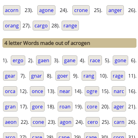
acorn
23).
agone
24).
crone
25).
anger
26).
orang
27).
cargo
28).
range
4 letter Words made out of acrogen
1).
ergo
2).
gaen
3).
gane
4).
race
5).
gone
6).
gear
7).
gnar
8).
goer
9).
rang
10).
rage
11).
orca
12).
once
13).
near
14).
ogre
15).
narc
16).
gran
17).
gore
18).
roan
19).
core
20).
ager
21).
aeon
22).
cone
23).
agon
24).
cero
25).
carn
26).
arco
27).
care
28).
cane
29).
cage
30).
corn
31).