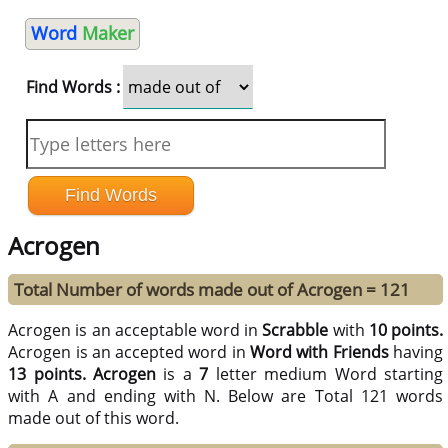
Word
Maker
Find Words :
Acrogen
Total Number of words made out of Acrogen = 121
Acrogen is an acceptable word in
Scrabble
with
10 points.
Acrogen is an accepted word in
Word with Friends
having
13 points.
Acrogen
is a
7
letter medium Word starting
with A and ending with N. Below are Total 121 words
made out of this word.