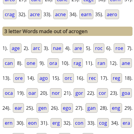
crag
32).
acre
33).
acne
34).
earn
35).
aero
3 letter Words made out of acrogen
1).
age
2).
arc
3).
nae
4).
are
5).
roc
6).
roe
7).
can
8).
one
9).
ora
10).
rag
11).
ran
12).
ane
13).
ore
14).
ago
15).
orc
16).
rec
17).
reg
18).
oca
19).
oar
20).
nor
21).
gor
22).
cor
23).
goa
24).
ear
25).
gen
26).
ego
27).
gan
28).
eng
29).
ern
30).
eon
31).
erg
32).
con
33).
cog
34).
era