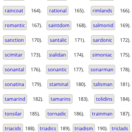
raincoat
164).
rational
165).
rimlands
166).
romantic
167).
saintdom
168).
salmonid
169).
sanction
170).
santalic
171).
sardonic
172).
scimitar
173).
sialidan
174).
simoniac
175).
sonantal
176).
sonantic
177).
sonarman
178).
sonatina
179).
staminal
180).
talisman
181).
tamarind
182).
tamarins
183).
tolidins
184).
tonsilar
185).
tornadic
186).
trainman
187).
triacids
188).
triadics
189).
triadism
190).
triclads