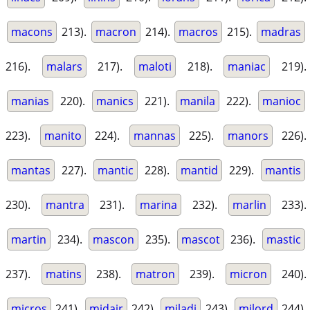
macons
213).
macron
214).
macros
215).
madras
216).
malars
217).
maloti
218).
maniac
219).
manias
220).
manics
221).
manila
222).
manioc
223).
manito
224).
mannas
225).
manors
226).
mantas
227).
mantic
228).
mantid
229).
mantis
230).
mantra
231).
marina
232).
marlin
233).
martin
234).
mascon
235).
mascot
236).
mastic
237).
matins
238).
matron
239).
micron
240).
micros
241).
midair
242).
miladi
243).
milord
244).