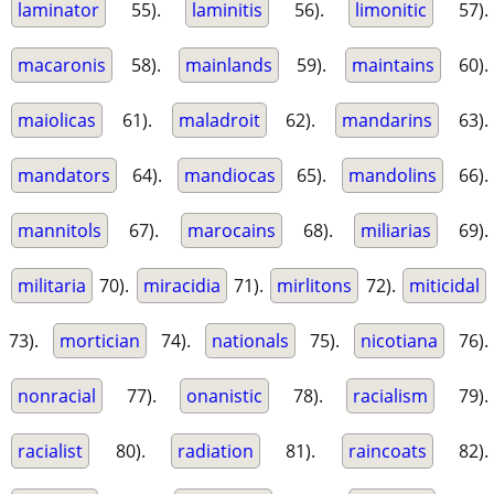
laminator
55).
laminitis
56).
limonitic
57).
macaronis
58).
mainlands
59).
maintains
60).
maiolicas
61).
maladroit
62).
mandarins
63).
mandators
64).
mandiocas
65).
mandolins
66).
mannitols
67).
marocains
68).
miliarias
69).
militaria
70).
miracidia
71).
mirlitons
72).
miticidal
73).
mortician
74).
nationals
75).
nicotiana
76).
nonracial
77).
onanistic
78).
racialism
79).
racialist
80).
radiation
81).
raincoats
82).