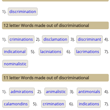
1).
discrimination
12 letter Words made out of discriminational
1).
criminations
2).
disclamation
3).
discriminant
4).
indicational
5).
laciniations
6).
lacrimations
7).
nominalistic
11 letter Words made out of discriminational
1).
admirations
2).
animalistic
3).
antimonials
4).
calamondins
5).
crimination
6).
indications
7).