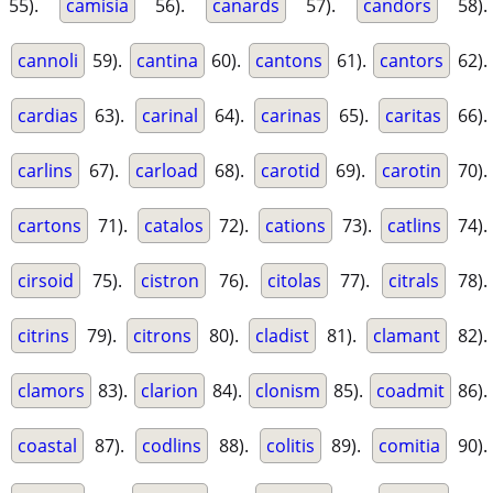
55).
camisia
56).
canards
57).
candors
58).
cannoli
59).
cantina
60).
cantons
61).
cantors
62).
cardias
63).
carinal
64).
carinas
65).
caritas
66).
carlins
67).
carload
68).
carotid
69).
carotin
70).
cartons
71).
catalos
72).
cations
73).
catlins
74).
cirsoid
75).
cistron
76).
citolas
77).
citrals
78).
citrins
79).
citrons
80).
cladist
81).
clamant
82).
clamors
83).
clarion
84).
clonism
85).
coadmit
86).
coastal
87).
codlins
88).
colitis
89).
comitia
90).