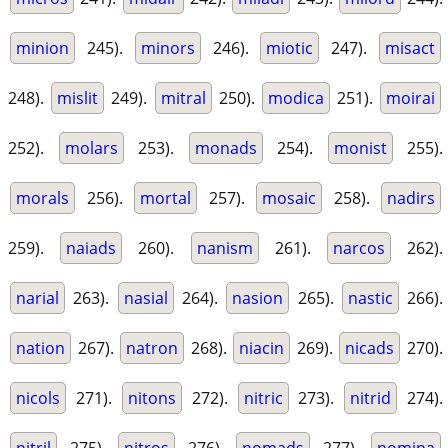
minion
245).
minors
246).
miotic
247).
misact
248).
mislit
249).
mitral
250).
modica
251).
moirai
252).
molars
253).
monads
254).
monist
255).
morals
256).
mortal
257).
mosaic
258).
nadirs
259).
naiads
260).
nanism
261).
narcos
262).
narial
263).
nasial
264).
nasion
265).
nastic
266).
nation
267).
natron
268).
niacin
269).
nicads
270).
nicols
271).
nitons
272).
nitric
273).
nitrid
274).