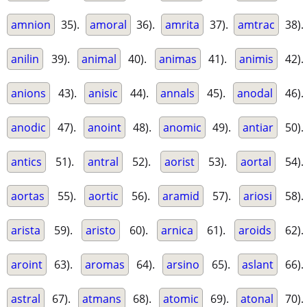
amnion
35).
amoral
36).
amrita
37).
amtrac
38).
anilin
39).
animal
40).
animas
41).
animis
42).
anions
43).
anisic
44).
annals
45).
anodal
46).
anodic
47).
anoint
48).
anomic
49).
antiar
50).
antics
51).
antral
52).
aorist
53).
aortal
54).
aortas
55).
aortic
56).
aramid
57).
ariosi
58).
arista
59).
aristo
60).
arnica
61).
aroids
62).
aroint
63).
aromas
64).
arsino
65).
aslant
66).
astral
67).
atmans
68).
atomic
69).
atonal
70).