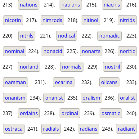
213).
nations
214).
natrons
215).
niacins
216).
nicotin
217).
nimrods
218).
nitinol
219).
nitrids
220).
nitrils
221).
nodical
222).
nomadic
223).
nominal
224).
nonacid
225).
nonarts
226).
noritic
227).
norland
228).
normals
229).
nostril
230).
oarsman
231).
ocarina
232).
oilcans
233).
onanism
234).
onanist
235).
oralism
236).
oralist
237).
ordains
238).
ordinal
239).
osmatic
240).
ostraca
241).
radials
242).
radians
243).
radiant