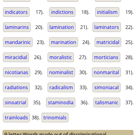
indicators
17).
indictions
18).
initialism
19).
laminarins
20).
lamination
21).
laminators
22).
mandarinic
23).
marination
24).
matricidal
25).
miracidial
26).
moralistic
27).
morticians
28).
nicotianas
29).
nominalist
30).
nonmarital
31).
radiations
32).
radicalism
33).
simoniacal
34).
sinoatrial
35).
staminodia
36).
talismanic
37).
trainloads
38).
trinomials
9 letter Words made out of discriminational