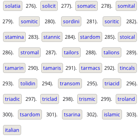
solatia
276).
solicit
277).
somatic
278).
somital
279).
somitic
280).
sordini
281).
soritic
282).
stamina
283).
stannic
284).
stardom
285).
stoical
286).
stromal
287).
tailors
288).
talions
289).
tamarin
290).
tamaris
291).
tarmacs
292).
tincals
293).
tolidin
294).
transom
295).
triacid
296).
triadic
297).
triclad
298).
trismic
299).
troland
300).
tsardom
301).
tsarina
302).
islamic
303).
italian