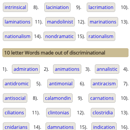
intrinsical
8).
laciniation
9).
lacrimation
10).
laminations
11).
mandolinist
12).
marinations
13).
nationalism
14).
nondramatic
15).
rationalism
10 letter Words made out of discriminational
1).
admiration
2).
animations
3).
annalistic
4).
antidromic
5).
antimonial
6).
antiracism
7).
antisocial
8).
calamondin
9).
carnations
10).
ciliations
11).
clintonias
12).
clostridia
13).
cnidarians
14).
damnations
15).
indication
16).