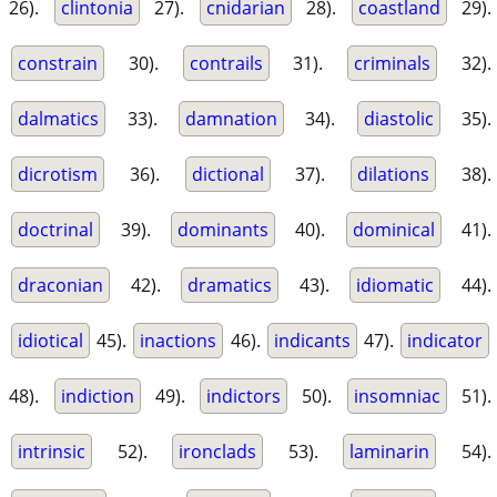
26).
clintonia
27).
cnidarian
28).
coastland
29).
constrain
30).
contrails
31).
criminals
32).
dalmatics
33).
damnation
34).
diastolic
35).
dicrotism
36).
dictional
37).
dilations
38).
doctrinal
39).
dominants
40).
dominical
41).
draconian
42).
dramatics
43).
idiomatic
44).
idiotical
45).
inactions
46).
indicants
47).
indicator
48).
indiction
49).
indictors
50).
insomniac
51).
intrinsic
52).
ironclads
53).
laminarin
54).