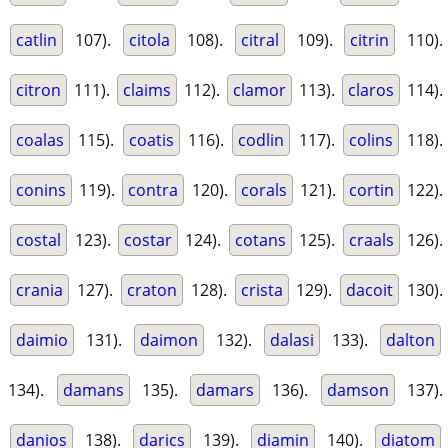
catlin
107).
citola
108).
citral
109).
citrin
110).
citron
111).
claims
112).
clamor
113).
claros
114).
coalas
115).
coatis
116).
codlin
117).
colins
118).
conins
119).
contra
120).
corals
121).
cortin
122).
costal
123).
costar
124).
cotans
125).
craals
126).
crania
127).
craton
128).
crista
129).
dacoit
130).
daimio
131).
daimon
132).
dalasi
133).
dalton
134).
damans
135).
damars
136).
damson
137).
danios
138).
darics
139).
diamin
140).
diatom