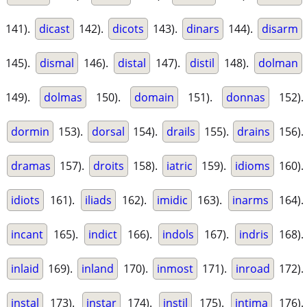
141).
dicast
142).
dicots
143).
dinars
144).
disarm
145).
dismal
146).
distal
147).
distil
148).
dolman
149).
dolmas
150).
domain
151).
donnas
152).
dormin
153).
dorsal
154).
drails
155).
drains
156).
dramas
157).
droits
158).
iatric
159).
idioms
160).
idiots
161).
iliads
162).
imidic
163).
inarms
164).
incant
165).
indict
166).
indols
167).
indris
168).
inlaid
169).
inland
170).
inmost
171).
inroad
172).
instal
173).
instar
174).
instil
175).
intima
176).