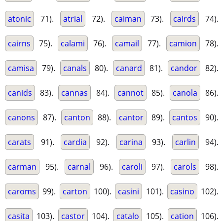
atonic
71).
atrial
72).
caiman
73).
cairds
74).
cairns
75).
calami
76).
camail
77).
camion
78).
camisa
79).
canals
80).
canard
81).
candor
82).
canids
83).
cannas
84).
cannot
85).
canola
86).
canons
87).
canton
88).
cantor
89).
cantos
90).
carats
91).
cardia
92).
carina
93).
carlin
94).
carman
95).
carnal
96).
caroli
97).
carols
98).
caroms
99).
carton
100).
casini
101).
casino
102).
casita
103).
castor
104).
catalo
105).
cation
106).