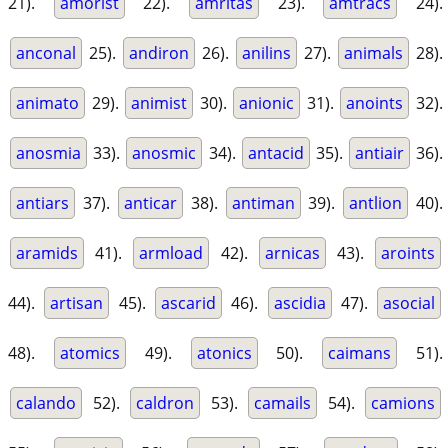
21).
amorist
22).
amritas
23).
amtracs
24).
anconal
25).
andiron
26).
anilins
27).
animals
28).
animato
29).
animist
30).
anionic
31).
anoints
32).
anosmia
33).
anosmic
34).
antacid
35).
antiair
36).
antiars
37).
anticar
38).
antiman
39).
antlion
40).
aramids
41).
armload
42).
arnicas
43).
aroints
44).
artisan
45).
ascarid
46).
ascidia
47).
asocial
48).
atomics
49).
atonics
50).
caimans
51).
calando
52).
caldron
53).
camails
54).
camions