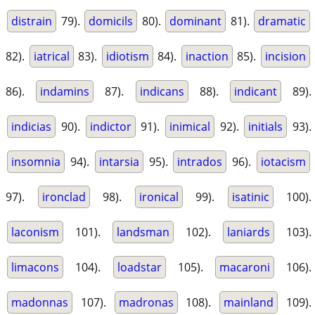
distrain
79).
domicils
80).
dominant
81).
dramatic
82).
iatrical
83).
idiotism
84).
inaction
85).
incision
86).
indamins
87).
indicans
88).
indicant
89).
indicias
90).
indictor
91).
inimical
92).
initials
93).
insomnia
94).
intarsia
95).
intrados
96).
iotacism
97).
ironclad
98).
ironical
99).
isatinic
100).
laconism
101).
landsman
102).
laniards
103).
limacons
104).
loadstar
105).
macaroni
106).
madonnas
107).
madronas
108).
mainland
109).