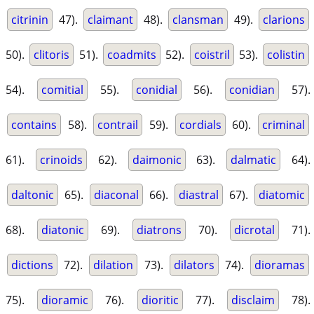
citrinin
47).
claimant
48).
clansman
49).
clarions
50).
clitoris
51).
coadmits
52).
coistril
53).
colistin
54).
comitial
55).
conidial
56).
conidian
57).
contains
58).
contrail
59).
cordials
60).
criminal
61).
crinoids
62).
daimonic
63).
dalmatic
64).
daltonic
65).
diaconal
66).
diastral
67).
diatomic
68).
diatonic
69).
diatrons
70).
dicrotal
71).
dictions
72).
dilation
73).
dilators
74).
dioramas
75).
dioramic
76).
dioritic
77).
disclaim
78).