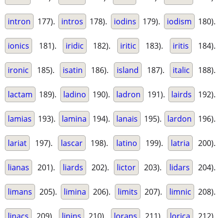
intron
177).
intros
178).
iodins
179).
iodism
180).
ionics
181).
iridic
182).
iritic
183).
iritis
184).
ironic
185).
isatin
186).
island
187).
italic
188).
lactam
189).
ladino
190).
ladron
191).
lairds
192).
lamias
193).
lamina
194).
lanais
195).
lardon
196).
lariat
197).
lascar
198).
latino
199).
latria
200).
lianas
201).
liards
202).
lictor
203).
lidars
204).
limans
205).
limina
206).
limits
207).
limnic
208).
linacs
209).
linins
210).
lorans
211).
lorica
212).