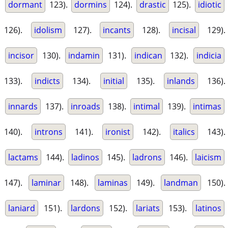
dormant
123).
dormins
124).
drastic
125).
idiotic
126).
idolism
127).
incants
128).
incisal
129).
incisor
130).
indamin
131).
indican
132).
indicia
133).
indicts
134).
initial
135).
inlands
136).
innards
137).
inroads
138).
intimal
139).
intimas
140).
introns
141).
ironist
142).
italics
143).
lactams
144).
ladinos
145).
ladrons
146).
laicism
147).
laminar
148).
laminas
149).
landman
150).
laniard
151).
lardons
152).
lariats
153).
latinos