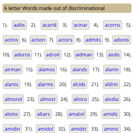
6 letter Words made out of discriminational
1).
aaliis
2).
acarid
3).
acinar
4).
acorns
5).
actins
6).
action
7).
actors
8).
admits
9).
adonis
10).
adorns
11).
adroit
12).
aidman
13).
aiolis
14).
airman
15).
alamos
16).
alands
17).
alanin
18).
alants
19).
alarms
20).
alcids
21).
aldrin
22).
almond
23).
almost
24).
alnico
25).
alodia
26).
aloins
27).
altars
28).
amatol
29).
amidic
30).
amidin
31).
amidol
32).
amidst
33).
aminic
34).