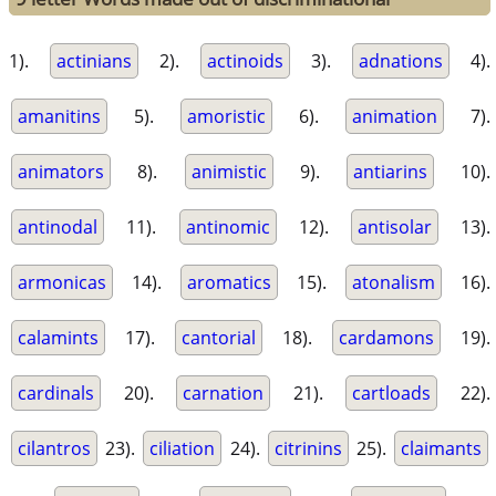
1).
actinians
2).
actinoids
3).
adnations
4).
amanitins
5).
amoristic
6).
animation
7).
animators
8).
animistic
9).
antiarins
10).
antinodal
11).
antinomic
12).
antisolar
13).
armonicas
14).
aromatics
15).
atonalism
16).
calamints
17).
cantorial
18).
cardamons
19).
cardinals
20).
carnation
21).
cartloads
22).
cilantros
23).
ciliation
24).
citrinins
25).
claimants