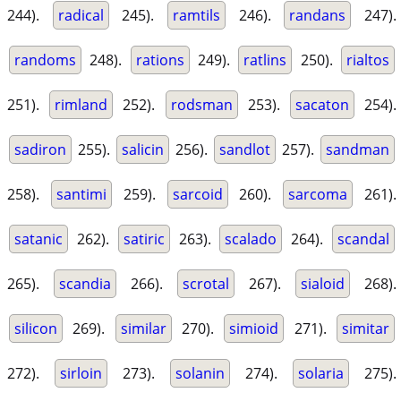
244).
radical
245).
ramtils
246).
randans
247).
randoms
248).
rations
249).
ratlins
250).
rialtos
251).
rimland
252).
rodsman
253).
sacaton
254).
sadiron
255).
salicin
256).
sandlot
257).
sandman
258).
santimi
259).
sarcoid
260).
sarcoma
261).
satanic
262).
satiric
263).
scalado
264).
scandal
265).
scandia
266).
scrotal
267).
sialoid
268).
silicon
269).
similar
270).
simioid
271).
simitar
272).
sirloin
273).
solanin
274).
solaria
275).