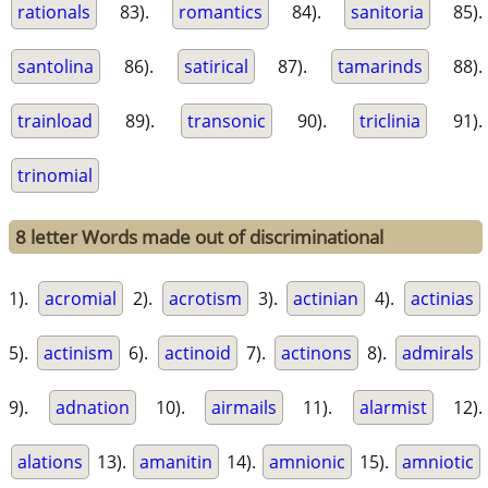
rationals
83).
romantics
84).
sanitoria
85).
santolina
86).
satirical
87).
tamarinds
88).
trainload
89).
transonic
90).
triclinia
91).
trinomial
8 letter Words made out of discriminational
1).
acromial
2).
acrotism
3).
actinian
4).
actinias
5).
actinism
6).
actinoid
7).
actinons
8).
admirals
9).
adnation
10).
airmails
11).
alarmist
12).
alations
13).
amanitin
14).
amnionic
15).
amniotic