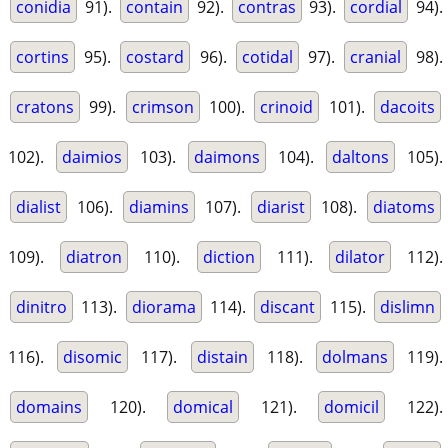
conidia
91).
contain
92).
contras
93).
cordial
94).
cortins
95).
costard
96).
cotidal
97).
cranial
98).
cratons
99).
crimson
100).
crinoid
101).
dacoits
102).
daimios
103).
daimons
104).
daltons
105).
dialist
106).
diamins
107).
diarist
108).
diatoms
109).
diatron
110).
diction
111).
dilator
112).
dinitro
113).
diorama
114).
discant
115).
dislimn
116).
disomic
117).
distain
118).
dolmans
119).
domains
120).
domical
121).
domicil
122).