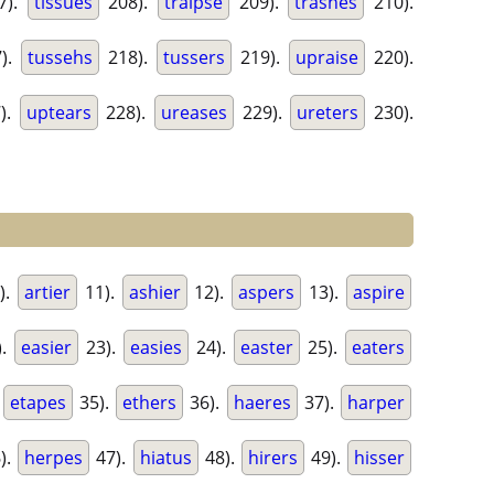
7).
tissues
208).
traipse
209).
trashes
210).
).
tussehs
218).
tussers
219).
upraise
220).
).
uptears
228).
ureases
229).
ureters
230).
).
artier
11).
ashier
12).
aspers
13).
aspire
).
easier
23).
easies
24).
easter
25).
eaters
.
etapes
35).
ethers
36).
haeres
37).
harper
).
herpes
47).
hiatus
48).
hirers
49).
hisser