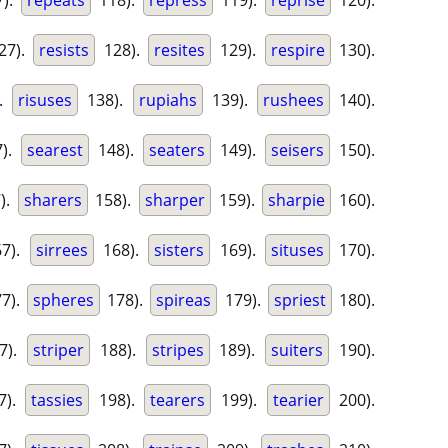
).
repeats
118).
repress
119).
reprise
120).
27).
resists
128).
resites
129).
respire
130).
).
risuses
138).
rupiahs
139).
rushees
140).
).
searest
148).
seaters
149).
seisers
150).
).
sharers
158).
sharper
159).
sharpie
160).
7).
sirrees
168).
sisters
169).
situses
170).
7).
spheres
178).
spireas
179).
spriest
180).
7).
striper
188).
stripes
189).
suiters
190).
7).
tassies
198).
tearers
199).
tearier
200).