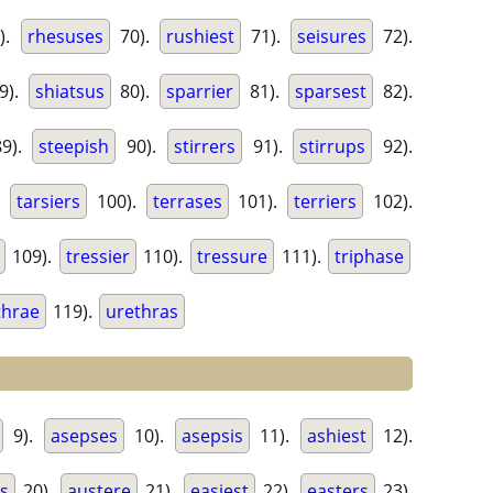
).
rhesuses
70).
rushiest
71).
seisures
72).
9).
shiatsus
80).
sparrier
81).
sparsest
82).
9).
steepish
90).
stirrers
91).
stirrups
92).
.
tarsiers
100).
terrases
101).
terriers
102).
109).
tressier
110).
tressure
111).
triphase
thrae
119).
urethras
9).
asepses
10).
asepsis
11).
ashiest
12).
ts
20).
austere
21).
easiest
22).
easters
23).