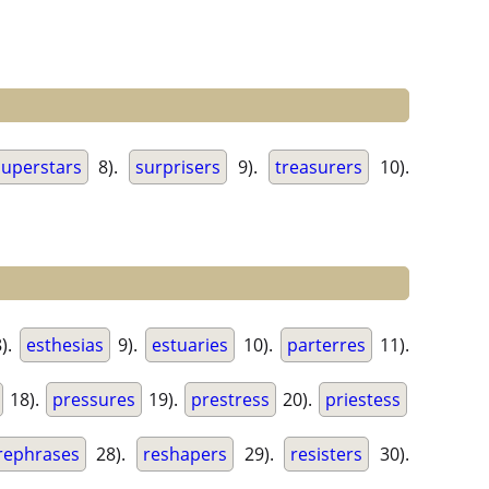
superstars
8).
surprisers
9).
treasurers
10).
).
esthesias
9).
estuaries
10).
parterres
11).
18).
pressures
19).
prestress
20).
priestess
rephrases
28).
reshapers
29).
resisters
30).