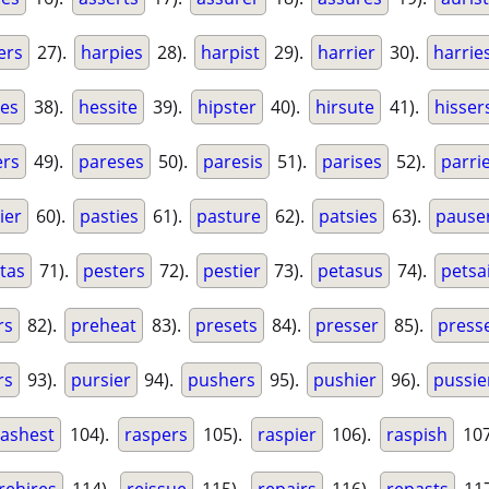
ers
27).
harpies
28).
harpist
29).
harrier
30).
harrie
ies
38).
hessite
39).
hipster
40).
hirsute
41).
hisser
ers
49).
pareses
50).
paresis
51).
parises
52).
parri
ier
60).
pasties
61).
pasture
62).
patsies
63).
pause
tas
71).
pesters
72).
pestier
73).
petasus
74).
petsa
rs
82).
preheat
83).
presets
84).
presser
85).
press
rs
93).
pursier
94).
pushers
95).
pushier
96).
pussie
rashest
104).
raspers
105).
raspier
106).
raspish
107