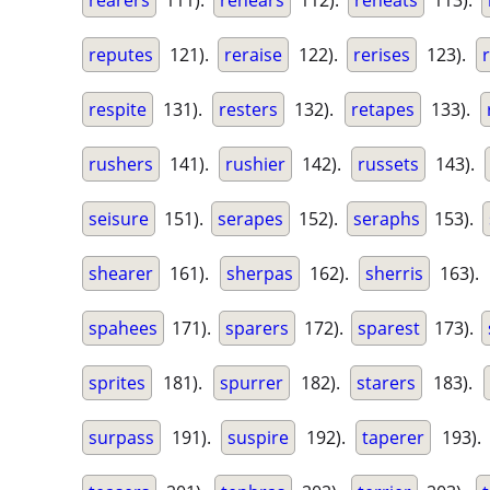
rearers
111).
rehears
112).
reheats
113).
reputes
121).
reraise
122).
rerises
123).
respite
131).
resters
132).
retapes
133).
rushers
141).
rushier
142).
russets
143).
seisure
151).
serapes
152).
seraphs
153).
shearer
161).
sherpas
162).
sherris
163).
spahees
171).
sparers
172).
sparest
173).
sprites
181).
spurrer
182).
starers
183).
surpass
191).
suspire
192).
taperer
193).