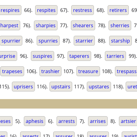
respires
66).
respites
67).
restress
68).
retirers
69
sharpest
76).
sharpies
77).
shearers
78).
sherries
7
spurrier
86).
spurries
87).
starrier
88).
starship
8
urprise
96).
suspires
97).
taperers
98).
tarriers
99)
trapeses
106).
trashier
107).
treasure
108).
trespass
115).
uprisers
116).
upstairs
117).
upstares
118).
ure
eses
5).
aphesis
6).
arrests
7).
arrises
8).
artsier
ses
16).
asserts
17).
assurer
18).
assures
19).
auris