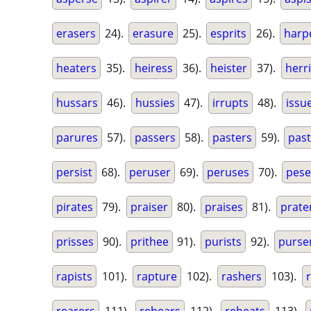
erasers
24).
erasure
25).
esprits
26).
harp
heaters
35).
heiress
36).
heister
37).
herr
hussars
46).
hussies
47).
irrupts
48).
issu
parures
57).
passers
58).
pasters
59).
past
persist
68).
peruser
69).
peruses
70).
pese
pirates
79).
praiser
80).
praises
81).
prate
prisses
90).
prithee
91).
purists
92).
purse
rapists
101).
rapture
102).
rashers
103).