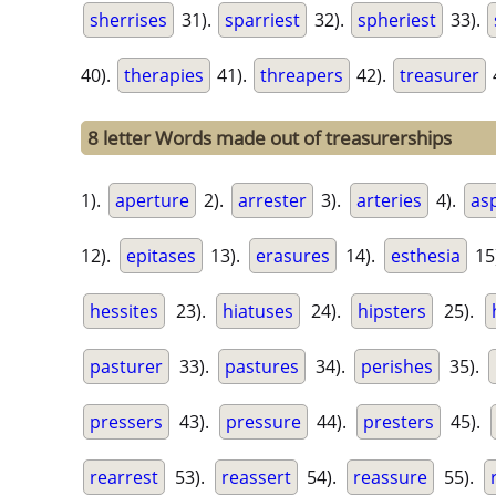
sherrises
31).
sparriest
32).
spheriest
33).
40).
therapies
41).
threapers
42).
treasurer
8 letter Words made out of treasurerships
1).
aperture
2).
arrester
3).
arteries
4).
as
12).
epitases
13).
erasures
14).
esthesia
15
hessites
23).
hiatuses
24).
hipsters
25).
pasturer
33).
pastures
34).
perishes
35).
pressers
43).
pressure
44).
presters
45).
rearrest
53).
reassert
54).
reassure
55).