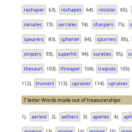
reshaper
63).
reshapes
64).
resister
65).
seriates
73).
serrates
74).
sharpers
75).
spearers
83).
spherier
84).
spurrers
85).
stripers
93).
superhit
94).
sureties
95).
s
thesauri
103).
threaper
104).
traipses
105).
112).
trussers
113).
upraiser
114).
upraises
7 letter Words made out of treasurerships
1).
aeriest
2).
aethers
3).
aperies
4).
aph
asperse
13).
aspirer
14).
aspires
15).
aspi