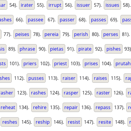
sar
54).
irater
55).
irrupt
56).
issuer
57).
issues
58)
ashes
66).
passee
67).
passer
68).
passes
69).
pas
77).
peises
78).
pereia
79).
perish
80).
perses
81)
is
89).
phrase
90).
pietas
91).
pirate
92).
pishes
93)
sts
101).
priers
102).
priest
103).
prises
104).
prutah
shes
112).
pusses
113).
raiser
114).
raises
115).
ra
rasher
123).
rashes
124).
rasper
125).
raster
126).
r
reheat
134).
rehire
135).
repair
136).
repass
137).
r
.
reshes
145).
reship
146).
resist
147).
resite
148).