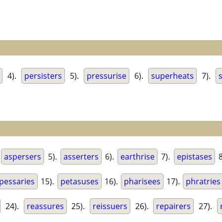
4).
persisters
5).
pressurise
6).
superheats
7).
.
aspersers
5).
asserters
6).
earthrise
7).
epistases
8
pessaries
15).
petasuses
16).
pharisees
17).
phratries
24).
reassures
25).
reissuers
26).
repairers
27).