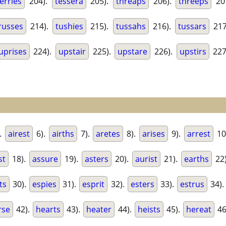
terries
204).
tessera
205).
threaps
206).
threeps
20
russes
214).
tushies
215).
tussahs
216).
tussars
217
uprises
224).
upstair
225).
upstare
226).
upstirs
227
.
airest
6).
airths
7).
aretes
8).
arises
9).
arrest
10
st
18).
assure
19).
asters
20).
aurist
21).
earths
22
ts
30).
espies
31).
esprit
32).
esters
33).
estrus
34)
rse
42).
hearts
43).
heater
44).
heists
45).
hereat
46