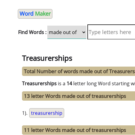
Word
Maker
Find Words :
Treasurerships
Total Number of words made out of Treasurers
Treasurerships
is a
14
letter long Word starting w
13 letter Words made out of treasurerships
1).
treasurership
11 letter Words made out of treasurerships