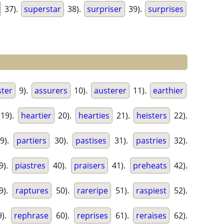
37).
superstar
38).
surpriser
39).
surprises
ster
9).
assurers
10).
austerer
11).
earthier
19).
heartier
20).
hearties
21).
heisters
22).
9).
partiers
30).
pastises
31).
pastries
32).
9).
piastres
40).
praisers
41).
preheats
42).
9).
raptures
50).
rareripe
51).
raspiest
52).
).
rephrase
60).
reprises
61).
reraises
62).