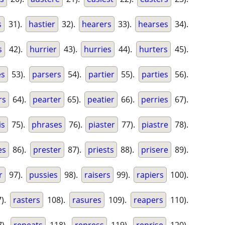
s
31).
hastier
32).
hearers
33).
hearses
34).
s
42).
hurrier
43).
hurries
44).
hurters
45).
es
53).
parsers
54).
partier
55).
parties
56).
rs
64).
pearter
65).
peatier
66).
perries
67).
is
75).
phrases
76).
piaster
77).
piastre
78).
es
86).
prester
87).
priests
88).
prisere
89).
r
97).
pussies
98).
raisers
99).
rapiers
100).
).
rasters
108).
rasures
109).
reapers
110).