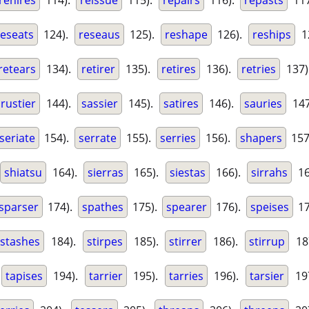
rehires
114).
reissue
115).
repairs
116).
repasts
117
reseats
124).
reseaus
125).
reshape
126).
reships
1
retears
134).
retirer
135).
retires
136).
retries
137
rustier
144).
sassier
145).
satires
146).
sauries
147
seriate
154).
serrate
155).
serries
156).
shapers
157
shiatsu
164).
sierras
165).
siestas
166).
sirrahs
16
sparser
174).
spathes
175).
spearer
176).
speises
17
stashes
184).
stirpes
185).
stirrer
186).
stirrup
18
tapises
194).
tarrier
195).
tarries
196).
tarsier
19