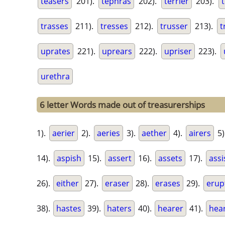
teasers
201).
tephras
202).
terrier
203).
trasses
211).
tresses
212).
trusser
213).
t
uprates
221).
uprears
222).
upriser
223).
urethra
6 letter Words made out of treasurerships
1).
aerier
2).
aeries
3).
aether
4).
airers
5)
14).
aspish
15).
assert
16).
assets
17).
assi
26).
either
27).
eraser
28).
erases
29).
erup
38).
hastes
39).
haters
40).
hearer
41).
hea