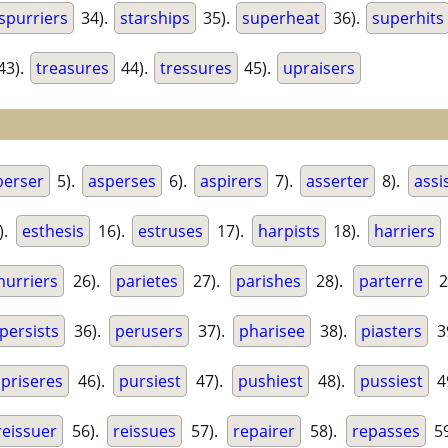
spurriers
34).
starships
35).
superheat
36).
superhits
43).
treasures
44).
tressures
45).
upraisers
perser
5).
asperses
6).
aspirers
7).
asserter
8).
assi
).
esthesis
16).
estruses
17).
harpists
18).
harriers
hurriers
26).
parietes
27).
parishes
28).
parterre
2
persists
36).
perusers
37).
pharisee
38).
piasters
3
priseres
46).
pursiest
47).
pushiest
48).
pussiest
4
reissuer
56).
reissues
57).
repairer
58).
repasses
59