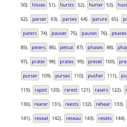
50).
hisses
51).
hursts
52).
hurter
53).
hus
62).
parser
63).
parses
64).
parure
65).
p
paters
74).
pauser
75).
pauses
76).
peases
85).
peters
86).
petsai
87).
phases
88).
phas
97).
prater
98).
prates
99).
preset
100).
pre
purser
109).
purses
110).
pusher
111).
pu
119).
rapist
120).
rarest
121).
rasers
122).
130).
rearer
131).
reests
132).
rehear
133).
141).
reseat
142).
reseau
143).
resets
144)