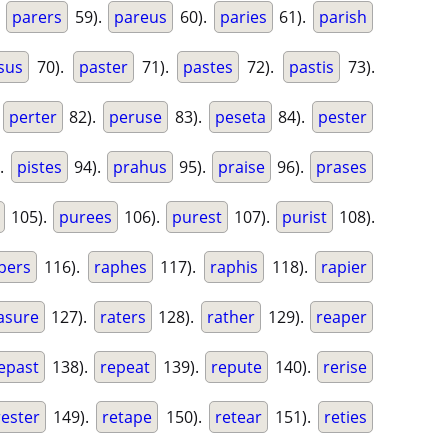
.
parers
59).
pareus
60).
paries
61).
parish
sus
70).
paster
71).
pastes
72).
pastis
73).
.
perter
82).
peruse
83).
peseta
84).
pester
.
pistes
94).
prahus
95).
praise
96).
prases
105).
purees
106).
purest
107).
purist
108).
pers
116).
raphes
117).
raphis
118).
rapier
asure
127).
raters
128).
rather
129).
reaper
epast
138).
repeat
139).
repute
140).
rerise
rester
149).
retape
150).
retear
151).
reties