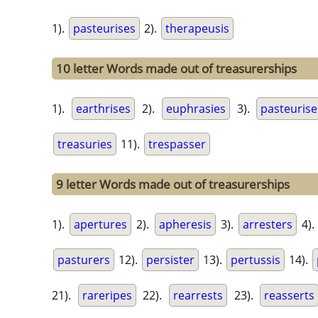
1).
pasteurises
2).
therapeusis
10 letter Words made out of treasurerships
1).
earthrises
2).
euphrasies
3).
pasteurise
treasuries
11).
trespasser
9 letter Words made out of treasurerships
1).
apertures
2).
apheresis
3).
arresters
4)
pasturers
12).
persister
13).
pertussis
14).
21).
rareripes
22).
rearrests
23).
reasserts