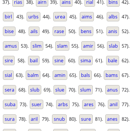
37).
rias
38).
airn
39).
ains
40).
rial
41).
bins
42).
birl
43).
urbs
44).
urea
45).
aims
46).
albs
47).
bise
48).
ails
49).
rase
50).
bens
51).
anis
52).
amus
53).
slim
54).
slam
55).
amir
56).
slab
57).
sire
58).
bail
59).
sine
60).
sima
61).
bale
62).
sial
63).
balm
64).
amin
65).
bals
66).
bams
67).
sera
68).
slub
69).
slue
70).
slum
71).
anus
72).
suba
73).
suer
74).
arbs
75).
ares
76).
anil
77).
sura
78).
aril
79).
snub
80).
sure
81).
anes
82).