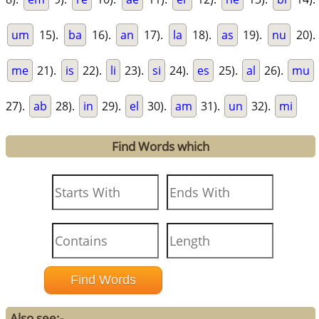
um
15).
ba
16).
an
17).
la
18).
as
19).
nu
20).
me
21).
is
22).
li
23).
si
24).
es
25).
al
26).
mu
27).
ab
28).
in
29).
el
30).
am
31).
un
32).
mi
Find Words which
Also see:-