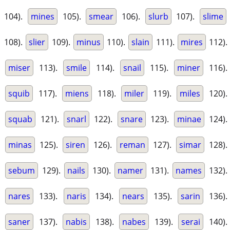
104).
mines
105).
smear
106).
slurb
107).
slime
108).
slier
109).
minus
110).
slain
111).
mires
112).
miser
113).
smile
114).
snail
115).
miner
116).
squib
117).
miens
118).
miler
119).
miles
120).
squab
121).
snarl
122).
snare
123).
minae
124).
minas
125).
siren
126).
reman
127).
simar
128).
sebum
129).
nails
130).
namer
131).
names
132).
nares
133).
naris
134).
nears
135).
sarin
136).
saner
137).
nabis
138).
nabes
139).
serai
140).