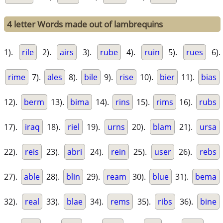
4 letter Words made out of lambrequins
1).
rile
2).
airs
3).
rube
4).
ruin
5).
rues
6).
rime
7).
ales
8).
bile
9).
rise
10).
bier
11).
bias
12).
berm
13).
bima
14).
rins
15).
rims
16).
rubs
17).
iraq
18).
riel
19).
urns
20).
blam
21).
ursa
22).
reis
23).
abri
24).
rein
25).
user
26).
rebs
27).
able
28).
blin
29).
ream
30).
blue
31).
bema
32).
real
33).
blae
34).
rems
35).
ribs
36).
bine