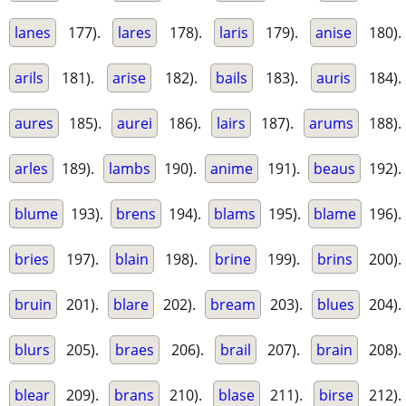
lanes
177).
lares
178).
laris
179).
anise
180).
arils
181).
arise
182).
bails
183).
auris
184).
aures
185).
aurei
186).
lairs
187).
arums
188).
arles
189).
lambs
190).
anime
191).
beaus
192).
blume
193).
brens
194).
blams
195).
blame
196).
bries
197).
blain
198).
brine
199).
brins
200).
bruin
201).
blare
202).
bream
203).
blues
204).
blurs
205).
braes
206).
brail
207).
brain
208).
blear
209).
brans
210).
blase
211).
birse
212).