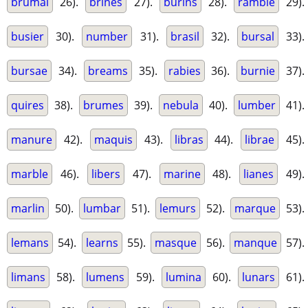
brumal
26).
brines
27).
burins
28).
ramble
29).
busier
30).
number
31).
brasil
32).
bursal
33).
bursae
34).
breams
35).
rabies
36).
burnie
37).
quires
38).
brumes
39).
nebula
40).
lumber
41).
manure
42).
maquis
43).
libras
44).
librae
45).
marble
46).
libers
47).
marine
48).
lianes
49).
marlin
50).
lumbar
51).
lemurs
52).
marque
53).
lemans
54).
learns
55).
masque
56).
manque
57).
limans
58).
lumens
59).
lumina
60).
lunars
61).