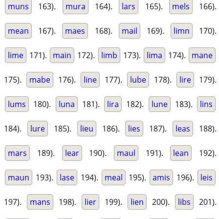
muns
163).
mura
164).
lars
165).
mels
166).
mean
167).
maes
168).
mail
169).
limn
170).
lime
171).
main
172).
limb
173).
lima
174).
mane
175).
mabe
176).
line
177).
lube
178).
lire
179).
lums
180).
luna
181).
lira
182).
lune
183).
lins
184).
lure
185).
lieu
186).
lies
187).
leas
188).
mars
189).
lear
190).
maul
191).
lean
192).
maun
193).
lase
194).
meal
195).
amis
196).
leis
197).
mans
198).
lier
199).
lien
200).
libs
201).