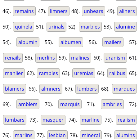
46).
remains
47).
limners
48).
unbears
49).
aliners
50).
quinela
51).
urinals
52).
marbles
53).
alumine
54).
albumin
55).
albumen
56).
mailers
57).
renails
58).
merlins
59).
malines
60).
uranism
61).
manlier
62).
rambles
63).
uremias
64).
railbus
65).
blamers
66).
almners
67).
lumbers
68).
marques
69).
amblers
70).
marquis
71).
ambries
72).
lumbars
73).
masquer
74).
marline
75).
realism
76).
marlins
77).
lesbian
78).
mineral
79).
alumins