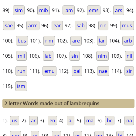
89).
sim
90).
mib
91).
lam
92).
ems
93).
ars
94).
sae
95).
arm
96).
ear
97).
sab
98).
rin
99).
mus
100).
bus
101).
rim
102).
are
103).
lar
104).
arb
105).
mil
106).
lab
107).
sin
108).
nim
109).
nil
110).
run
111).
emu
112).
bal
113).
nae
114).
sir
115).
ism
2 letter Words made out of lambrequins
1).
us
2).
ar
3).
en
4).
ai
5).
ma
6).
be
7).
na
8).
em
9).
re
10).
ae
11).
er
12).
ne
13).
bi
14).