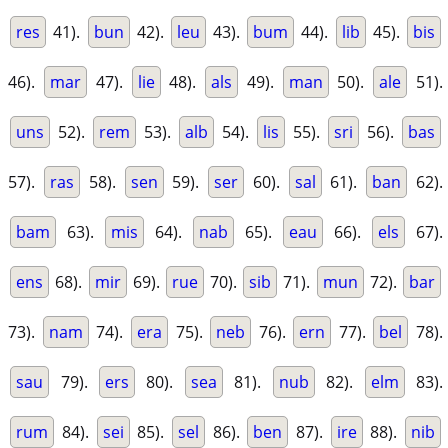
res
41).
bun
42).
leu
43).
bum
44).
lib
45).
bis
46).
mar
47).
lie
48).
als
49).
man
50).
ale
51).
uns
52).
rem
53).
alb
54).
lis
55).
sri
56).
bas
57).
ras
58).
sen
59).
ser
60).
sal
61).
ban
62).
bam
63).
mis
64).
nab
65).
eau
66).
els
67).
ens
68).
mir
69).
rue
70).
sib
71).
mun
72).
bar
73).
nam
74).
era
75).
neb
76).
ern
77).
bel
78).
sau
79).
ers
80).
sea
81).
nub
82).
elm
83).
rum
84).
sei
85).
sel
86).
ben
87).
ire
88).
nib