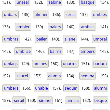
131).
unseal
132).
sabine
133).
basque
134).
unbars
135).
almner
136).
serial
137).
umbles
138).
ambler
139).
balers
140).
ambles
141).
umbras
142).
bailer
143).
silane
144).
umbral
145).
umbrae
146).
bairns
147).
ambers
148).
umiaqs
149).
amines
150).
unarms
151).
barium
152).
saurel
153).
alumin
154).
semina
155).
umbers
156).
unable
157).
sequin
158).
alumni
159).
serail
160).
simnel
161).
aimers
162).
bisque