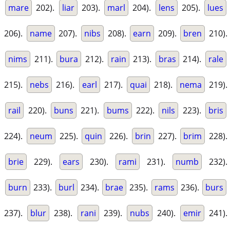
mare
202).
liar
203).
marl
204).
lens
205).
lues
206).
name
207).
nibs
208).
earn
209).
bren
210).
nims
211).
bura
212).
rain
213).
bras
214).
rale
215).
nebs
216).
earl
217).
quai
218).
nema
219).
rail
220).
buns
221).
bums
222).
nils
223).
bris
224).
neum
225).
quin
226).
brin
227).
brim
228).
brie
229).
ears
230).
rami
231).
numb
232).
burn
233).
burl
234).
brae
235).
rams
236).
burs
237).
blur
238).
rani
239).
nubs
240).
emir
241).