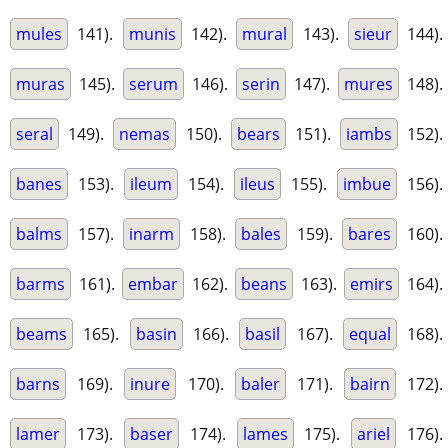
mules
141).
munis
142).
mural
143).
sieur
144).
muras
145).
serum
146).
serin
147).
mures
148).
seral
149).
nemas
150).
bears
151).
iambs
152).
banes
153).
ileum
154).
ileus
155).
imbue
156).
balms
157).
inarm
158).
bales
159).
bares
160).
barms
161).
embar
162).
beans
163).
emirs
164).
beams
165).
basin
166).
basil
167).
equal
168).
barns
169).
inure
170).
baler
171).
bairn
172).
lamer
173).
baser
174).
lames
175).
ariel
176).