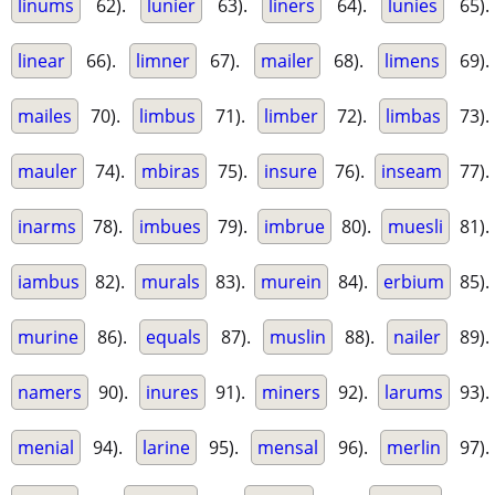
linums
62).
lunier
63).
liners
64).
lunies
65).
linear
66).
limner
67).
mailer
68).
limens
69).
mailes
70).
limbus
71).
limber
72).
limbas
73).
mauler
74).
mbiras
75).
insure
76).
inseam
77).
inarms
78).
imbues
79).
imbrue
80).
muesli
81).
iambus
82).
murals
83).
murein
84).
erbium
85).
murine
86).
equals
87).
muslin
88).
nailer
89).
namers
90).
inures
91).
miners
92).
larums
93).
menial
94).
larine
95).
mensal
96).
merlin
97).