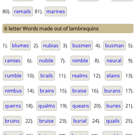
80).
remails
81).
marines
6 letter Words made out of lambrequins
1).
blumes
2).
nubias
3).
busmen
4).
busman
5).
ramies
6).
nubile
7).
nimble
8).
neural
9).
rumble
10).
brails
11).
realms
12).
elains
13).
nimbus
14).
brains
15).
braise
16).
burans
17).
querns
18).
qualms
19).
queans
20).
buries
21).
bruins
22).
bruise
23).
burial
24).
quails
25).