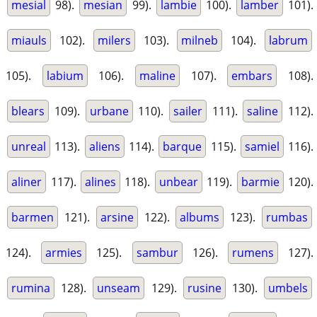
mesial
98).
mesian
99).
lambie
100).
lamber
101).
miauls
102).
milers
103).
milneb
104).
labrum
105).
labium
106).
maline
107).
embars
108).
blears
109).
urbane
110).
sailer
111).
saline
112).
unreal
113).
aliens
114).
barque
115).
samiel
116).
aliner
117).
alines
118).
unbear
119).
barmie
120).
barmen
121).
arsine
122).
albums
123).
rumbas
124).
armies
125).
sambur
126).
rumens
127).
rumina
128).
unseam
129).
rusine
130).
umbels