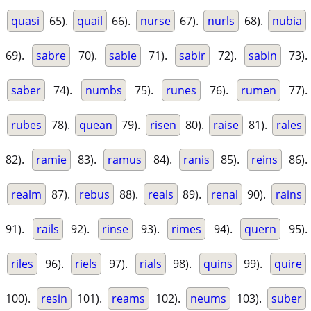
quasi
65).
quail
66).
nurse
67).
nurls
68).
nubia
69).
sabre
70).
sable
71).
sabir
72).
sabin
73).
saber
74).
numbs
75).
runes
76).
rumen
77).
rubes
78).
quean
79).
risen
80).
raise
81).
rales
82).
ramie
83).
ramus
84).
ranis
85).
reins
86).
realm
87).
rebus
88).
reals
89).
renal
90).
rains
91).
rails
92).
rinse
93).
rimes
94).
quern
95).
riles
96).
riels
97).
rials
98).
quins
99).
quire
100).
resin
101).
reams
102).
neums
103).
suber