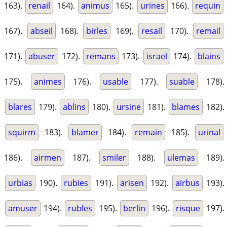
163).
renail
164).
animus
165).
urines
166).
requin
167).
abseil
168).
birles
169).
resail
170).
remail
171).
abuser
172).
remans
173).
israel
174).
blains
175).
animes
176).
usable
177).
suable
178).
blares
179).
ablins
180).
ursine
181).
blames
182).
squirm
183).
blamer
184).
remain
185).
urinal
186).
airmen
187).
smiler
188).
ulemas
189).
urbias
190).
rubies
191).
arisen
192).
airbus
193).
amuser
194).
rubles
195).
berlin
196).
risque
197).