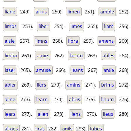
liane
249).
airns
250).
limen
251).
amble
252).
limbs
253).
liber
254).
limes
255).
liars
256).
aisle
257).
limns
258).
libra
259).
amens
260).
limba
261).
amirs
262).
larum
263).
ables
264).
laser
265).
amuse
266).
leans
267).
anile
268).
abler
269).
liers
270).
amins
271).
brims
272).
aline
273).
learn
274).
abris
275).
linum
276).
lears
277).
alien
278).
liens
279).
lieus
280).
almes
281).
liras
282).
anils
283).
lubes