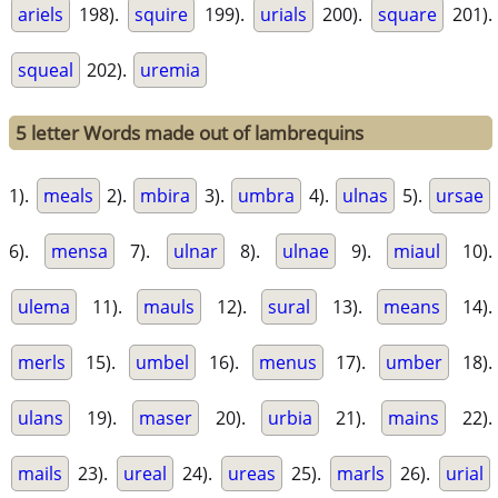
ariels
198).
squire
199).
urials
200).
square
201).
squeal
202).
uremia
5 letter Words made out of lambrequins
1).
meals
2).
mbira
3).
umbra
4).
ulnas
5).
ursae
6).
mensa
7).
ulnar
8).
ulnae
9).
miaul
10).
ulema
11).
mauls
12).
sural
13).
means
14).
merls
15).
umbel
16).
menus
17).
umber
18).
ulans
19).
maser
20).
urbia
21).
mains
22).
mails
23).
ureal
24).
ureas
25).
marls
26).
urial