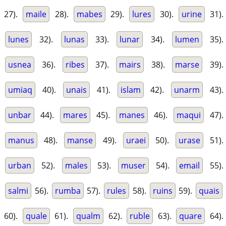
27).
maile
28).
mabes
29).
lures
30).
urine
31).
lunes
32).
lunas
33).
lunar
34).
lumen
35).
usnea
36).
ribes
37).
mairs
38).
marse
39).
umiaq
40).
unais
41).
islam
42).
unarm
43).
unbar
44).
mares
45).
manes
46).
maqui
47).
manus
48).
manse
49).
uraei
50).
urase
51).
urban
52).
males
53).
muser
54).
email
55).
salmi
56).
rumba
57).
rules
58).
ruins
59).
quais
60).
quale
61).
qualm
62).
ruble
63).
quare
64).