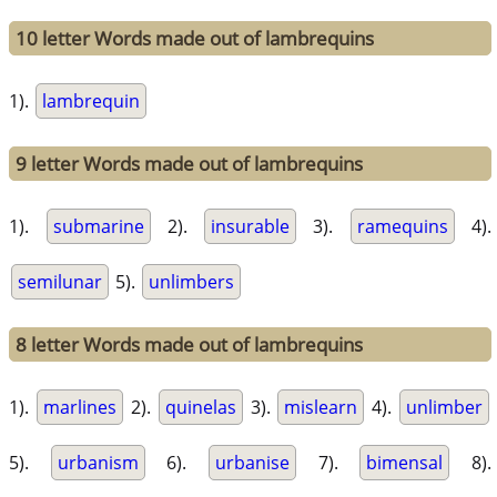
10 letter Words made out of lambrequins
1).
lambrequin
9 letter Words made out of lambrequins
1).
submarine
2).
insurable
3).
ramequins
4).
semilunar
5).
unlimbers
8 letter Words made out of lambrequins
1).
marlines
2).
quinelas
3).
mislearn
4).
unlimber
5).
urbanism
6).
urbanise
7).
bimensal
8).