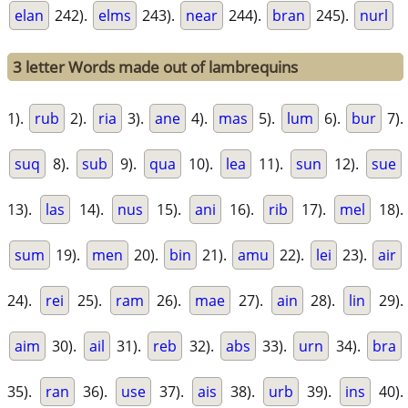
elan
242).
elms
243).
near
244).
bran
245).
nurl
3 letter Words made out of lambrequins
1).
rub
2).
ria
3).
ane
4).
mas
5).
lum
6).
bur
7).
suq
8).
sub
9).
qua
10).
lea
11).
sun
12).
sue
13).
las
14).
nus
15).
ani
16).
rib
17).
mel
18).
sum
19).
men
20).
bin
21).
amu
22).
lei
23).
air
24).
rei
25).
ram
26).
mae
27).
ain
28).
lin
29).
aim
30).
ail
31).
reb
32).
abs
33).
urn
34).
bra
35).
ran
36).
use
37).
ais
38).
urb
39).
ins
40).