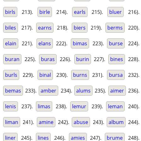
birls
213).
birle
214).
earls
215).
bluer
216).
biles
217).
earns
218).
biers
219).
berms
220).
elain
221).
elans
222).
bimas
223).
burse
224).
buran
225).
buras
226).
burin
227).
bines
228).
burls
229).
binal
230).
burns
231).
bursa
232).
bemas
233).
amber
234).
alums
235).
aimer
236).
lenis
237).
limas
238).
lemur
239).
leman
240).
liman
241).
amine
242).
abuse
243).
album
244).
liner
245).
lines
246).
amies
247).
brume
248).