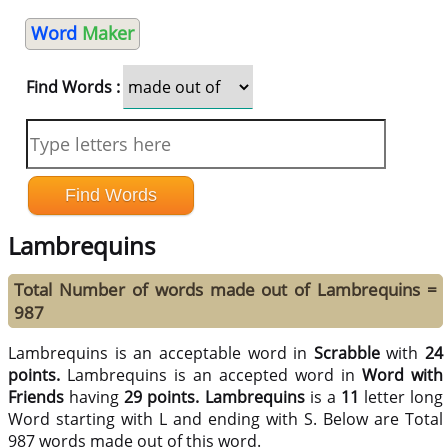
Word
Maker
Find Words :
Lambrequins
Total Number of words made out of Lambrequins =
987
Lambrequins is an acceptable word in
Scrabble
with
24
points.
Lambrequins is an accepted word in
Word with
Friends
having
29 points.
Lambrequins
is a
11
letter long
Word starting with L and ending with S. Below are Total
987 words made out of this word.