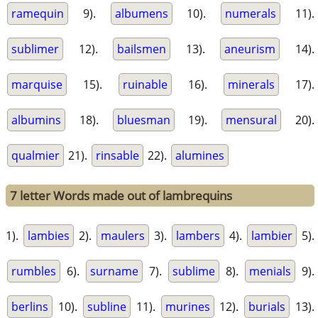
ramequin
9).
albumens
10).
numerals
11).
sublimer
12).
bailsmen
13).
aneurism
14).
marquise
15).
ruinable
16).
minerals
17).
albumins
18).
bluesman
19).
mensural
20).
qualmier
21).
rinsable
22).
alumines
7 letter Words made out of lambrequins
1).
lambies
2).
maulers
3).
lambers
4).
lambier
5).
rumbles
6).
surname
7).
sublime
8).
menials
9).
berlins
10).
subline
11).
murines
12).
burials
13).