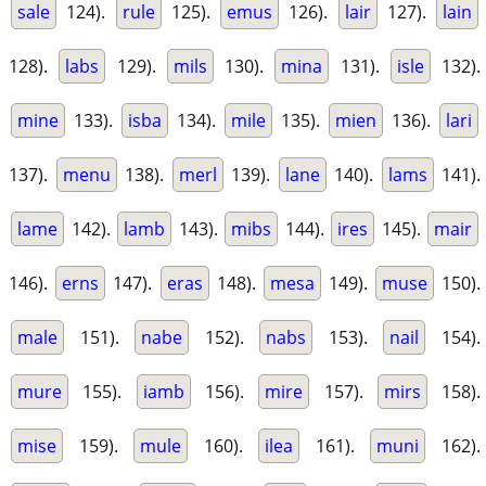
sale
124).
rule
125).
emus
126).
lair
127).
lain
128).
labs
129).
mils
130).
mina
131).
isle
132).
mine
133).
isba
134).
mile
135).
mien
136).
lari
137).
menu
138).
merl
139).
lane
140).
lams
141).
lame
142).
lamb
143).
mibs
144).
ires
145).
mair
146).
erns
147).
eras
148).
mesa
149).
muse
150).
male
151).
nabe
152).
nabs
153).
nail
154).
mure
155).
iamb
156).
mire
157).
mirs
158).
mise
159).
mule
160).
ilea
161).
muni
162).