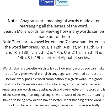
f Share
Tweet
Note
: . Anagrams are meaningful words made after
rearranging all the letters of the word.
Search More words for viewing how many words can be
made out of them
Note
There are 4 vowel letters and 7 consonant letters in
the word lambrequins. L is 12th, A is 1st, M is 13th, B is
2nd, R is 18th, E is 5th, Q is 17th, U is 21th, I is 9th, N is
14th, S is 19th, Letter of Alphabet series.
Wordmaker is a website which tells you how many words you can make
out of any given word in english language. we have tried our best to
include every possible word combination of a given word. Its a good
website for those who are looking for anagrams of a particular word.
Anagrams are words made using each and every letter of the word and is
of the same length as original english word. Most of the words meaning
have also being provided to have a better understanding of the word. A
cool tool for scrabble fans and english users, word maker is fastly