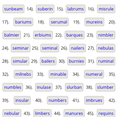
sunbeam
14).
suberin
15).
labrums
16).
misrule
17).
bariums
18).
serumal
19).
mureins
20).
balmier
21).
erbiums
22).
barques
23).
nimbler
24).
seminar
25).
seminal
26).
nailers
27).
nebulas
28).
simular
29).
bailers
30).
burnies
31).
ruminal
32).
milnebs
33).
minable
34).
numeral
35).
numbles
36).
inulase
37).
slurban
38).
slumber
39).
insular
40).
numbers
41).
imbrues
42).
nebular
43).
limbers
44).
manures
45).
requins