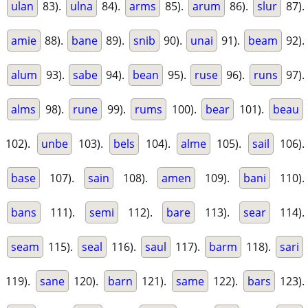
ulan
83).
ulna
84).
arms
85).
arum
86).
slur
87).
amie
88).
bane
89).
snib
90).
unai
91).
beam
92).
alum
93).
sabe
94).
bean
95).
ruse
96).
runs
97).
alms
98).
rune
99).
rums
100).
bear
101).
beau
102).
unbe
103).
bels
104).
alme
105).
sail
106).
base
107).
sain
108).
amen
109).
bani
110).
bans
111).
semi
112).
bare
113).
sear
114).
seam
115).
seal
116).
saul
117).
barm
118).
sari
119).
sane
120).
barn
121).
same
122).
bars
123).