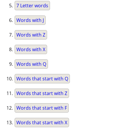
7 Letter words
Words with J
Words with Z
Words with X
Words with Q
Words that start with Q
Words that start with Z
Words that start with F
Words that start with X