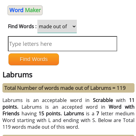
Word
Maker
Find Words :
Labrums
Total Number of words made out of Labrums = 119
Labrums is an acceptable word in
Scrabble
with
11
points.
Labrums is an accepted word in
Word with
Friends
having
15 points.
Labrums
is a
7
letter medium
Word starting with L and ending with S. Below are Total
119 words made out of this word.