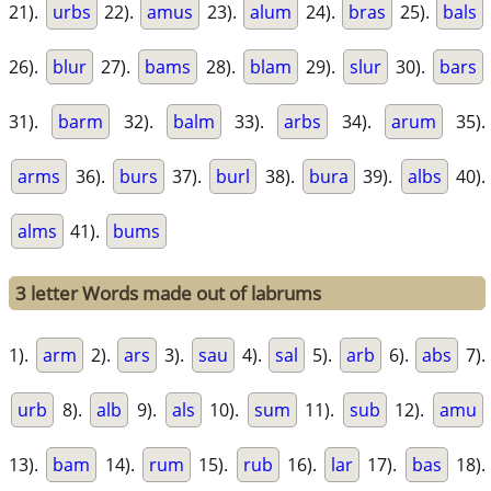
21).
urbs
22).
amus
23).
alum
24).
bras
25).
bals
26).
blur
27).
bams
28).
blam
29).
slur
30).
bars
31).
barm
32).
balm
33).
arbs
34).
arum
35).
arms
36).
burs
37).
burl
38).
bura
39).
albs
40).
alms
41).
bums
3 letter Words made out of labrums
1).
arm
2).
ars
3).
sau
4).
sal
5).
arb
6).
abs
7).
urb
8).
alb
9).
als
10).
sum
11).
sub
12).
amu
13).
bam
14).
rum
15).
rub
16).
lar
17).
bas
18).