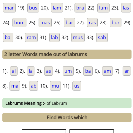
mar
19).
bus
20).
lam
21).
bra
22).
lum
23).
las
24).
bum
25).
mas
26).
bar
27).
ras
28).
bur
29).
bal
30).
ram
31).
lab
32).
mus
33).
sab
2 letter Words made out of labrums
1).
al
2).
la
3).
as
4).
um
5).
ba
6).
am
7).
ar
8).
ma
9).
ab
10).
mu
11).
us
Labrums Meaning :-
of Labrum
Find Words which