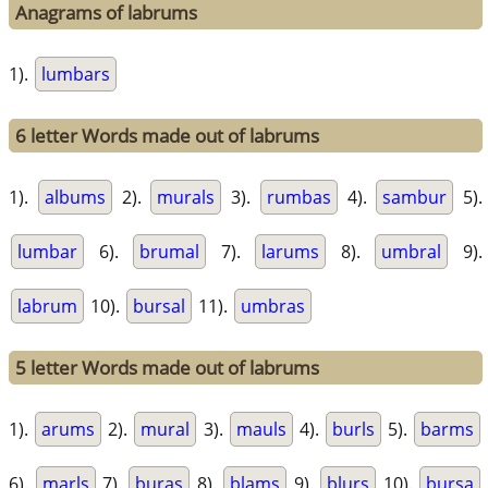
Anagrams of labrums
1).
lumbars
6 letter Words made out of labrums
1).
albums
2).
murals
3).
rumbas
4).
sambur
5).
lumbar
6).
brumal
7).
larums
8).
umbral
9).
labrum
10).
bursal
11).
umbras
5 letter Words made out of labrums
1).
arums
2).
mural
3).
mauls
4).
burls
5).
barms
6).
marls
7).
buras
8).
blams
9).
blurs
10).
bursa