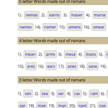
5 letter Words made out of remans
1).
nemas
2).
earns
3).
maser
4).
marse
names
14).
namer
15).
amens
16).
smear
4 letter Words made out of remans
1).
mean
2).
arms
3).
mesa
4).
mans
5).
15).
ares
16).
ears
17).
anes
18).
sane
19).
3 letter Words made out of remans
1).
sen
2).
sea
3).
ser
4).
ras
5).
ram
6).
ear
18).
mae
19).
man
20).
nam
21).
nae