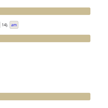
14).
am