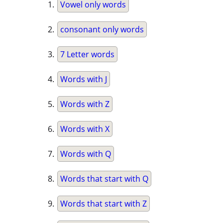
Vowel only words
consonant only words
7 Letter words
Words with J
Words with Z
Words with X
Words with Q
Words that start with Q
Words that start with Z