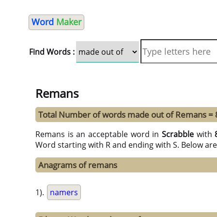
Word
Maker
Find Words :
Remans
Total Number of words made out of Remans = 
Remans is an acceptable word in
Scrabble
with
Word starting with R and ending with S. Below are
Anagrams of remans
1).
namers