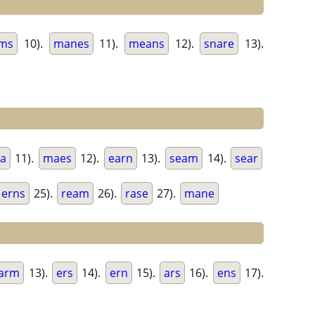
ms
10).
manes
11).
means
12).
snare
13).
a
11).
maes
12).
earn
13).
seam
14).
sear
erns
25).
ream
26).
rase
27).
mane
arm
13).
ers
14).
ern
15).
ars
16).
ens
17).