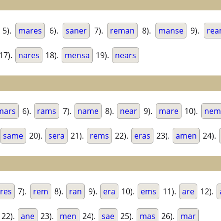
5).
mares
6).
saner
7).
reman
8).
manse
9).
rea
17).
nares
18).
mensa
19).
nears
mars
6).
rams
7).
name
8).
near
9).
mare
10).
nem
same
20).
sera
21).
rems
22).
eras
23).
amen
24).
res
7).
rem
8).
ran
9).
era
10).
ems
11).
are
12).
22).
ane
23).
men
24).
sae
25).
mas
26).
mar