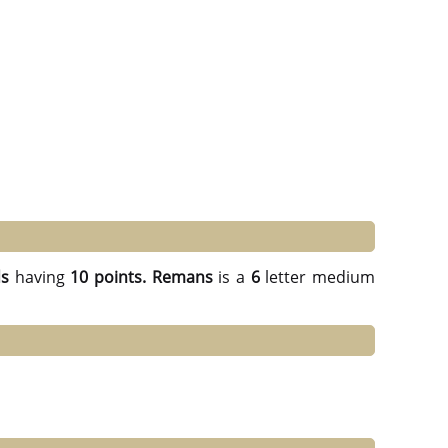
ds
having
10 points.
Remans
is a
6
letter medium