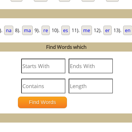
).
na
8).
ma
9).
re
10).
es
11).
me
12).
er
13).
en
Find Words which