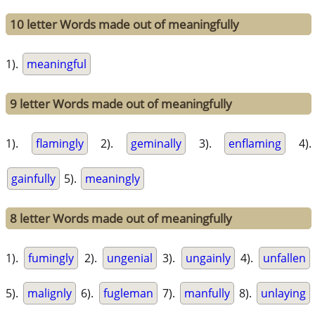
10 letter Words made out of meaningfully
1).
meaningful
9 letter Words made out of meaningfully
1).
flamingly
2).
geminally
3).
enflaming
4).
gainfully
5).
meaningly
8 letter Words made out of meaningfully
1).
fumingly
2).
ungenial
3).
ungainly
4).
unfallen
5).
malignly
6).
fugleman
7).
manfully
8).
unlaying