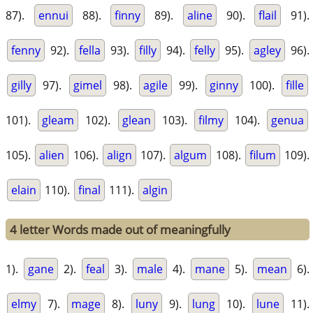
87).
ennui
88).
finny
89).
aline
90).
flail
91).
fenny
92).
fella
93).
filly
94).
felly
95).
agley
96).
gilly
97).
gimel
98).
agile
99).
ginny
100).
fille
101).
gleam
102).
glean
103).
filmy
104).
genua
105).
alien
106).
align
107).
algum
108).
filum
109).
elain
110).
final
111).
algin
4 letter Words made out of meaningfully
1).
gane
2).
feal
3).
male
4).
mane
5).
mean
6).
elmy
7).
mage
8).
luny
9).
lung
10).
lune
11).