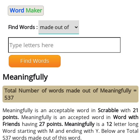
Word
Maker
Find Words :
Meaningfully
Total Number of words made out of Meaningfully =
537
Meaningfully is an acceptable word in
Scrabble
with
21
points.
Meaningfully is an accepted word in
Word with
Friends
having
27 points.
Meaningfully
is a
12
letter long
Word starting with M and ending with Y. Below are Total
537 words made out of this word.