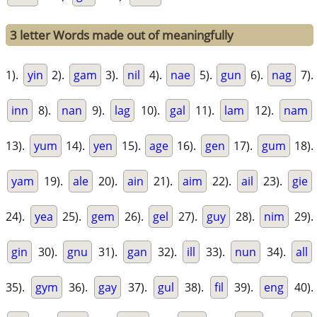
3 letter Words made out of meaningfully
1).
yin
2).
gam
3).
nil
4).
nae
5).
gun
6).
nag
7).
inn
8).
nan
9).
lag
10).
gal
11).
lam
12).
nam
13).
yum
14).
yen
15).
age
16).
gen
17).
gum
18).
yam
19).
ale
20).
ain
21).
aim
22).
ail
23).
gie
24).
yea
25).
gem
26).
gel
27).
guy
28).
nim
29).
gin
30).
gnu
31).
gan
32).
ill
33).
nun
34).
all
35).
gym
36).
gay
37).
gul
38).
fil
39).
eng
40).