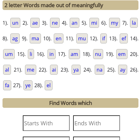
2 letter Words made out of meaningfully
1).
un
2).
ae
3).
ne
4).
an
5).
mi
6).
my
7).
la
8).
ag
9).
ma
10).
en
11).
mu
12).
if
13).
ef
14).
um
15).
li
16).
in
17).
am
18).
nu
19).
em
20).
al
21).
me
22).
ai
23).
ya
24).
na
25).
ay
26).
fa
27).
ye
28).
el
Find Words which