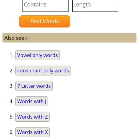
Also see:-
Vowel only words
consonant only words
7 Letter words
Words with J
Words with Z
Words with X