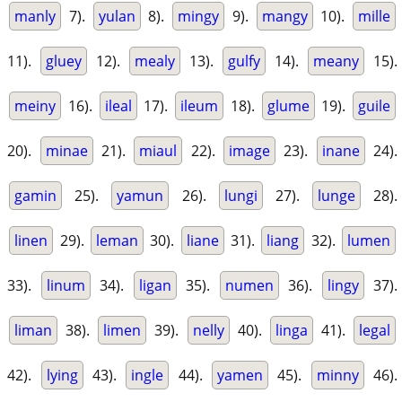
manly
7).
yulan
8).
mingy
9).
mangy
10).
mille
11).
gluey
12).
mealy
13).
gulfy
14).
meany
15).
meiny
16).
ileal
17).
ileum
18).
glume
19).
guile
20).
minae
21).
miaul
22).
image
23).
inane
24).
gamin
25).
yamun
26).
lungi
27).
lunge
28).
linen
29).
leman
30).
liane
31).
liang
32).
lumen
33).
linum
34).
ligan
35).
numen
36).
lingy
37).
liman
38).
limen
39).
nelly
40).
linga
41).
legal
42).
lying
43).
ingle
44).
yamen
45).
minny
46).