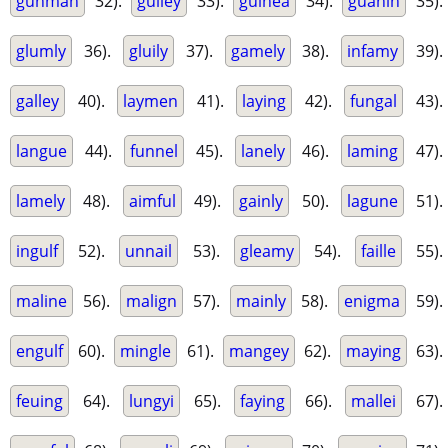
gunman
32).
gulley
33).
guinea
34).
guanin
35).
glumly
36).
gluily
37).
gamely
38).
infamy
39).
galley
40).
laymen
41).
laying
42).
fungal
43).
langue
44).
funnel
45).
lanely
46).
laming
47).
lamely
48).
aimful
49).
gainly
50).
lagune
51).
ingulf
52).
unnail
53).
gleamy
54).
faille
55).
maline
56).
malign
57).
mainly
58).
enigma
59).
engulf
60).
mingle
61).
mangey
62).
maying
63).
feuing
64).
lungyi
65).
faying
66).
mallei
67).