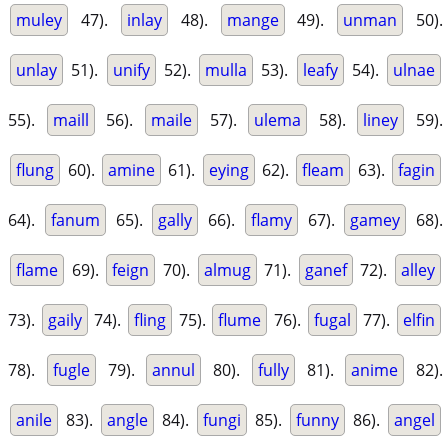
muley
47).
inlay
48).
mange
49).
unman
50).
unlay
51).
unify
52).
mulla
53).
leafy
54).
ulnae
55).
maill
56).
maile
57).
ulema
58).
liney
59).
flung
60).
amine
61).
eying
62).
fleam
63).
fagin
64).
fanum
65).
gally
66).
flamy
67).
gamey
68).
flame
69).
feign
70).
almug
71).
ganef
72).
alley
73).
gaily
74).
fling
75).
flume
76).
fugal
77).
elfin
78).
fugle
79).
annul
80).
fully
81).
anime
82).
anile
83).
angle
84).
fungi
85).
funny
86).
angel