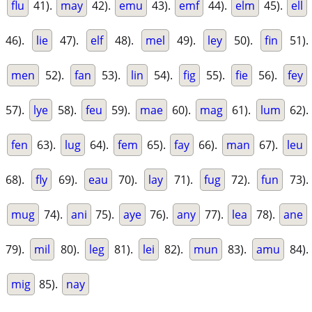
flu
41).
may
42).
emu
43).
emf
44).
elm
45).
ell
46).
lie
47).
elf
48).
mel
49).
ley
50).
fin
51).
men
52).
fan
53).
lin
54).
fig
55).
fie
56).
fey
57).
lye
58).
feu
59).
mae
60).
mag
61).
lum
62).
fen
63).
lug
64).
fem
65).
fay
66).
man
67).
leu
68).
fly
69).
eau
70).
lay
71).
fug
72).
fun
73).
mug
74).
ani
75).
aye
76).
any
77).
lea
78).
ane
79).
mil
80).
leg
81).
lei
82).
mun
83).
amu
84).
mig
85).
nay