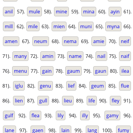
anil
57).
mule
58).
mine
59).
mina
60).
ayin
61).
mill
62).
mile
63).
mien
64).
muni
65).
myna
66).
amen
67).
neum
68).
nema
69).
amie
70).
neif
71).
many
72).
amin
73).
name
74).
nail
75).
naif
76).
menu
77).
gain
78).
gaum
79).
gaun
80).
ilea
81).
iglu
82).
genu
83).
lief
84).
geum
85).
flue
86).
lien
87).
gull
88).
lieu
89).
life
90).
fley
91).
gulf
92).
flea
93).
lily
94).
illy
95).
gamy
96).
lane
97).
gaen
98).
lain
99).
lang
100).
fumy