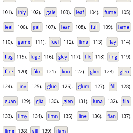
101).
inly
102).
gale
103).
leaf
104).
fume
105).
leal
106).
gall
107).
lean
108).
full
109).
lame
110).
game
111).
fuel
112).
lima
113).
flay
114).
flag
115).
luge
116).
gley
117).
file
118).
ling
119).
fine
120).
film
121).
linn
122).
glim
123).
glen
124).
liny
125).
glue
126).
glum
127).
fill
128).
guan
129).
glia
130).
gien
131).
luna
132).
fila
133).
limy
134).
limn
135).
line
136).
flan
137).
lime
138).
gill
139).
flam