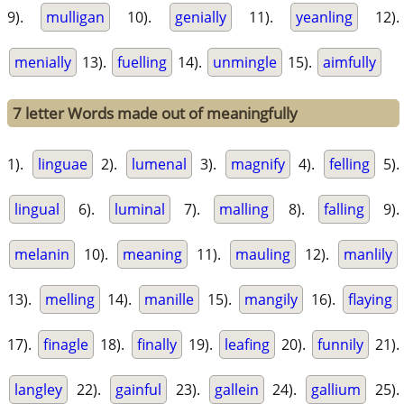
9).
mulligan
10).
genially
11).
yeanling
12).
menially
13).
fuelling
14).
unmingle
15).
aimfully
7 letter Words made out of meaningfully
1).
linguae
2).
lumenal
3).
magnify
4).
felling
5).
lingual
6).
luminal
7).
malling
8).
falling
9).
melanin
10).
meaning
11).
mauling
12).
manlily
13).
melling
14).
manille
15).
mangily
16).
flaying
17).
finagle
18).
finally
19).
leafing
20).
funnily
21).
langley
22).
gainful
23).
gallein
24).
gallium
25).