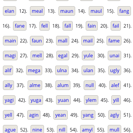
elan
12).
meal
13).
maun
14).
maul
15).
fang
16).
fane
17).
fell
18).
fall
19).
fain
20).
fail
21).
main
22).
faun
23).
mall
24).
mail
25).
fame
26).
magi
27).
mell
28).
egal
29).
yule
30).
unai
31).
alif
32).
mega
33).
ulna
34).
ulan
35).
ugly
36).
ally
37).
alme
38).
alum
39).
null
40).
alef
41).
yagi
42).
yuga
43).
yuan
44).
ylem
45).
yill
46).
yell
47).
agin
48).
yean
49).
yang
50).
agly
51).
ague
52).
nine
53).
nill
54).
amyl
55).
mull
56).