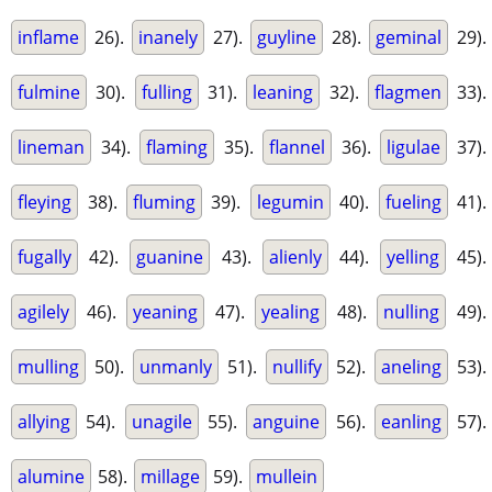
inflame
26).
inanely
27).
guyline
28).
geminal
29).
fulmine
30).
fulling
31).
leaning
32).
flagmen
33).
lineman
34).
flaming
35).
flannel
36).
ligulae
37).
fleying
38).
fluming
39).
legumin
40).
fueling
41).
fugally
42).
guanine
43).
alienly
44).
yelling
45).
agilely
46).
yeaning
47).
yealing
48).
nulling
49).
mulling
50).
unmanly
51).
nullify
52).
aneling
53).
allying
54).
unagile
55).
anguine
56).
eanling
57).
alumine
58).
millage
59).
mullein