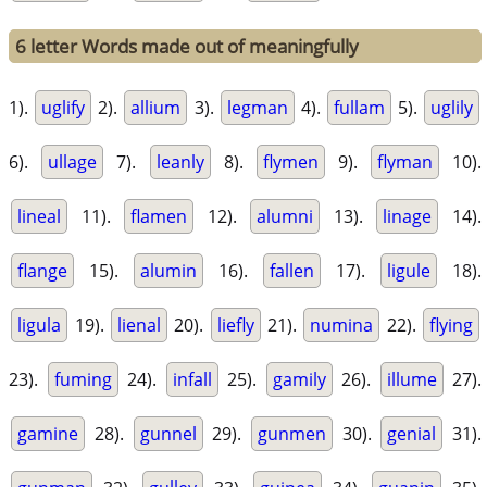
6 letter Words made out of meaningfully
1).
uglify
2).
allium
3).
legman
4).
fullam
5).
uglily
6).
ullage
7).
leanly
8).
flymen
9).
flyman
10).
lineal
11).
flamen
12).
alumni
13).
linage
14).
flange
15).
alumin
16).
fallen
17).
ligule
18).
ligula
19).
lienal
20).
liefly
21).
numina
22).
flying
23).
fuming
24).
infall
25).
gamily
26).
illume
27).
gamine
28).
gunnel
29).
gunmen
30).
genial
31).