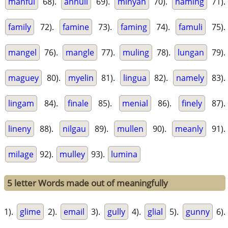
manful
68).
annuli
69).
minyan
70).
naming
71).
family
72).
famine
73).
faming
74).
famuli
75).
mangel
76).
mangle
77).
muling
78).
lungan
79).
maguey
80).
myelin
81).
lingua
82).
namely
83).
lingam
84).
finale
85).
menial
86).
finely
87).
lineny
88).
nilgau
89).
mullen
90).
meanly
91).
milage
92).
mulley
93).
lumina
5 letter Words made out of meaningfully
1).
glime
2).
email
3).
gully
4).
glial
5).
gunny
6).