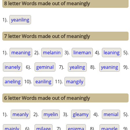
8 letter Words made out of meaningly
1).
yeanling
7 letter Words made out of meaningly
1).
meaning
2).
melanin
3).
lineman
4).
leaning
5).
inanely
6).
geminal
7).
yealing
8).
yeaning
9).
aneling
10).
eanling
11).
mangily
6 letter Words made out of meaningly
1).
meanly
2).
myelin
3).
gleamy
4).
menial
5).
mainly
6).
milage
7).
enigma
8).
mangle
9).