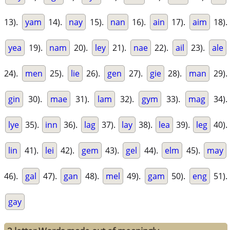
13).
yam
14).
nay
15).
nan
16).
ain
17).
aim
18).
yea
19).
nam
20).
ley
21).
nae
22).
ail
23).
ale
24).
men
25).
lie
26).
gen
27).
gie
28).
man
29).
gin
30).
mae
31).
lam
32).
gym
33).
mag
34).
lye
35).
inn
36).
lag
37).
lay
38).
lea
39).
leg
40).
lin
41).
lei
42).
gem
43).
gel
44).
elm
45).
may
46).
gal
47).
gan
48).
mel
49).
gam
50).
eng
51).
gay