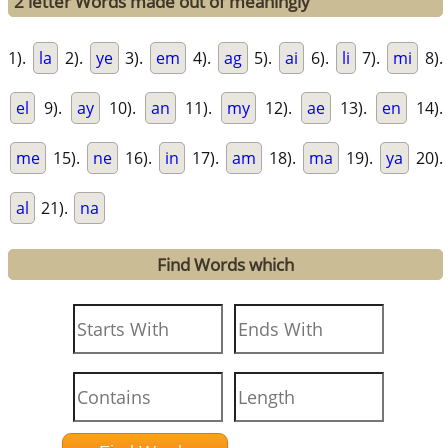
2 letter Words made out of meaningly
1).
la
2).
ye
3).
em
4).
ag
5).
ai
6).
li
7).
mi
8).
el
9).
ay
10).
an
11).
my
12).
ae
13).
en
14).
me
15).
ne
16).
in
17).
am
18).
ma
19).
ya
20).
al
21).
na
Find Words which