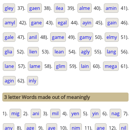
gley
37).
gaen
38).
ilea
39).
alme
40).
amin
41).
amyl
42).
gane
43).
egal
44).
ayin
45).
gain
46).
gale
47).
anil
48).
game
49).
gamy
50).
elmy
51).
glia
52).
lien
53).
lean
54).
agly
55).
lang
56).
lane
57).
lame
58).
glim
59).
lain
60).
mega
61).
agin
62).
inly
3 letter Words made out of meaningly
1).
mig
2).
ani
3).
mil
4).
yen
5).
yin
6).
nag
7).
any
8).
age
9).
aye
10).
nim
11).
ane
12).
nil