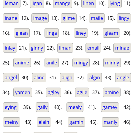
leman
7).
ligan
8).
mange
9).
linen
10).
lying
11).
inane
12).
image
13).
glime
14).
maile
15).
lingy
16).
glean
17).
linga
18).
liney
19).
gleam
20).
inlay
21).
ginny
22).
liman
23).
email
24).
minae
25).
anime
26).
anile
27).
mingy
28).
minny
29).
angel
30).
aline
31).
align
32).
algin
33).
angle
34).
yamen
35).
agley
36).
agile
37).
amine
38).
eying
39).
gaily
40).
mealy
41).
gamey
42).
meiny
43).
elain
44).
gamin
45).
manly
46).