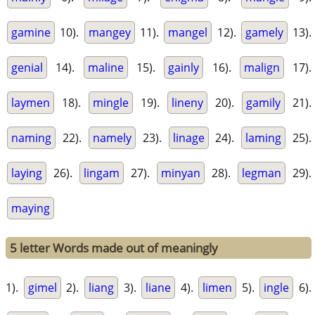
gamine
10).
mangey
11).
mangel
12).
gamely
13).
genial
14).
maline
15).
gainly
16).
malign
17).
laymen
18).
mingle
19).
lineny
20).
gamily
21).
naming
22).
namely
23).
linage
24).
laming
25).
laying
26).
lingam
27).
minyan
28).
legman
29).
maying
5 letter Words made out of meaningly
1).
gimel
2).
liang
3).
liane
4).
limen
5).
ingle
6).