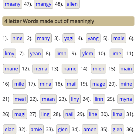
meany
47).
mangy
48).
alien
4 letter Words made out of meaningly
1).
nine
2).
many
3).
yagi
4).
yang
5).
male
6).
limy
7).
yean
8).
limn
9).
ylem
10).
lime
11).
mane
12).
nema
13).
name
14).
mien
15).
main
16).
mile
17).
mina
18).
mail
19).
mage
20).
mine
21).
meal
22).
mean
23).
liny
24).
linn
25).
myna
26).
magi
27).
ling
28).
nail
29).
line
30).
lima
31).
elan
32).
amie
33).
gien
34).
amen
35).
glen
36).