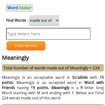
Word
Maker
Find Words :
Meaningly
Total Number of words made out of Meaningly = 224
Meaningly is an acceptable word in
Scrabble
with
15
points.
Meaningly is an accepted word in
Word with
Friends
having
19 points.
Meaningly
is a
9
letter long
Word starting with M and ending with Y. Below are Total
224 words made out of this word.