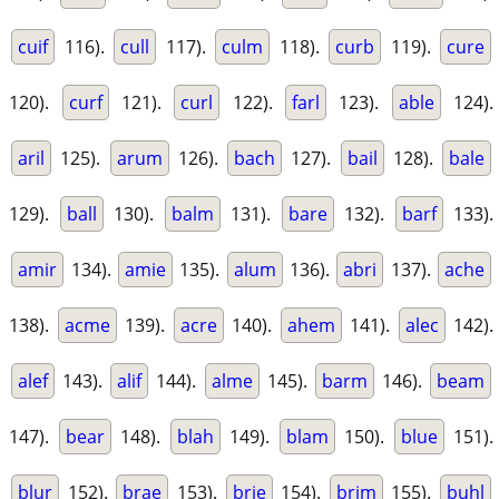
cuif
116).
cull
117).
culm
118).
curb
119).
cure
120).
curf
121).
curl
122).
farl
123).
able
124).
aril
125).
arum
126).
bach
127).
bail
128).
bale
129).
ball
130).
balm
131).
bare
132).
barf
133).
amir
134).
amie
135).
alum
136).
abri
137).
ache
138).
acme
139).
acre
140).
ahem
141).
alec
142).
alef
143).
alif
144).
alme
145).
barm
146).
beam
147).
bear
148).
blah
149).
blam
150).
blue
151).
blur
152).
brae
153).
brie
154).
brim
155).
buhl