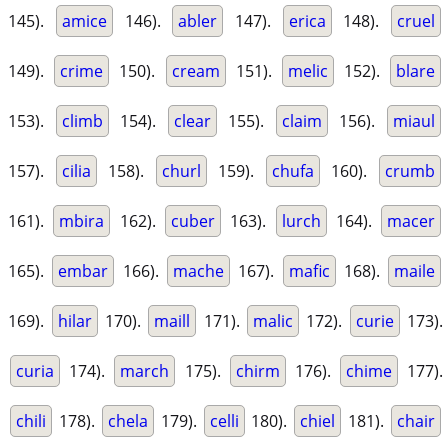
145).
amice
146).
abler
147).
erica
148).
cruel
149).
crime
150).
cream
151).
melic
152).
blare
153).
climb
154).
clear
155).
claim
156).
miaul
157).
cilia
158).
churl
159).
chufa
160).
crumb
161).
mbira
162).
cuber
163).
lurch
164).
macer
165).
embar
166).
mache
167).
mafic
168).
maile
169).
hilar
170).
maill
171).
malic
172).
curie
173).
curia
174).
march
175).
chirm
176).
chime
177).
chili
178).
chela
179).
celli
180).
chiel
181).
chair