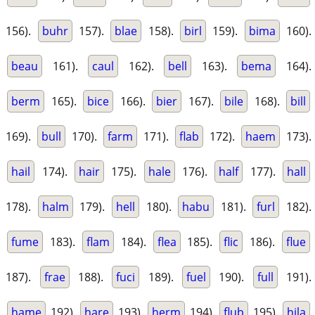
156).
buhr
157).
blae
158).
birl
159).
bima
160).
beau
161).
caul
162).
bell
163).
bema
164).
berm
165).
bice
166).
bier
167).
bile
168).
bill
169).
bull
170).
farm
171).
flab
172).
haem
173).
hail
174).
hair
175).
hale
176).
half
177).
hall
178).
halm
179).
hell
180).
habu
181).
furl
182).
fume
183).
flam
184).
flea
185).
flic
186).
flue
187).
frae
188).
fuci
189).
fuel
190).
full
191).
hame
192).
hare
193).
herm
194).
flub
195).
hila