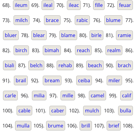
68).
ileum
69).
ileal
70).
ileac
71).
fille
72).
feuar
73).
milch
74).
brace
75).
rabic
76).
blume
77).
bluer
78).
blear
79).
blame
80).
birle
81).
ramie
82).
birch
83).
bimah
84).
reach
85).
realm
86).
biali
87).
belch
88).
rehab
89).
beach
90).
brach
91).
brail
92).
bream
93).
ceiba
94).
miler
95).
carle
96).
milia
97).
mille
98).
camel
99).
calif
100).
cable
101).
caber
102).
mulch
103).
bulla
104).
mulla
105).
brume
106).
brill
107).
brief
108).