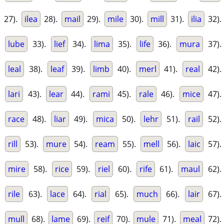
27).
ilea
28).
mail
29).
mile
30).
mill
31).
ilia
32).
lube
33).
lief
34).
lima
35).
life
36).
mura
37).
leal
38).
leaf
39).
limb
40).
merl
41).
real
42).
lari
43).
lear
44).
rami
45).
rale
46).
mice
47).
race
48).
liar
49).
mica
50).
lehr
51).
rail
52).
rill
53).
mure
54).
ream
55).
mell
56).
laic
57).
mire
58).
rice
59).
riel
60).
rife
61).
maul
62).
rile
63).
lace
64).
rial
65).
much
66).
lair
67).
mull
68).
lame
69).
reif
70).
mule
71).
meal
72).