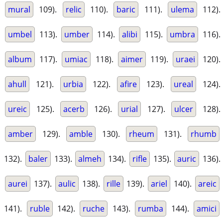
mural
109).
relic
110).
baric
111).
ulema
112).
umbel
113).
umber
114).
alibi
115).
umbra
116).
album
117).
umiac
118).
aimer
119).
uraei
120).
ahull
121).
urbia
122).
afire
123).
ureal
124).
ureic
125).
acerb
126).
urial
127).
ulcer
128).
amber
129).
amble
130).
rheum
131).
rhumb
132).
baler
133).
almeh
134).
rifle
135).
auric
136).
aurei
137).
aulic
138).
rille
139).
ariel
140).
areic
141).
ruble
142).
ruche
143).
rumba
144).
amici