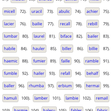
micell
72).
uracil
73).
abulic
74).
achier
75).
lacier
76).
bailie
77).
recall
78).
rebill
79).
lumbar
80).
laurel
81).
biface
82).
bailer
83).
habile
84).
hauler
85).
biller
86).
billie
87).
haemic
88).
fumier
89).
faille
90).
ramble
91).
fumble
92).
hailer
93).
refall
94).
behalf
95).
baller
96).
rhumba
97).
erbium
98).
hermai
99).
hamuli
100).
lamber
101).
lambie
102).
remail
103).
barmie
104).
haleru
105).
fabler
106).
fabric