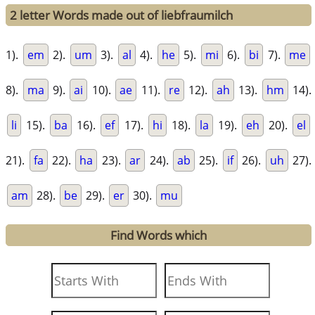
2 letter Words made out of liebfraumilch
1).
em
2).
um
3).
al
4).
he
5).
mi
6).
bi
7).
me
8).
ma
9).
ai
10).
ae
11).
re
12).
ah
13).
hm
14).
li
15).
ba
16).
ef
17).
hi
18).
la
19).
eh
20).
el
21).
fa
22).
ha
23).
ar
24).
ab
25).
if
26).
uh
27).
am
28).
be
29).
er
30).
mu
Find Words which