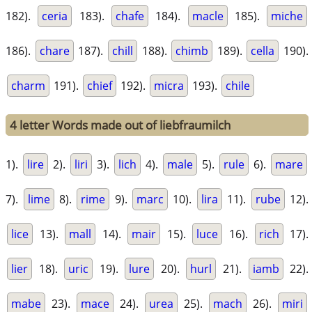
182).
ceria
183).
chafe
184).
macle
185).
miche
186).
chare
187).
chill
188).
chimb
189).
cella
190).
charm
191).
chief
192).
micra
193).
chile
4 letter Words made out of liebfraumilch
1).
lire
2).
liri
3).
lich
4).
male
5).
rule
6).
mare
7).
lime
8).
rime
9).
marc
10).
lira
11).
rube
12).
lice
13).
mall
14).
mair
15).
luce
16).
rich
17).
lier
18).
uric
19).
lure
20).
hurl
21).
iamb
22).
mabe
23).
mace
24).
urea
25).
mach
26).
miri