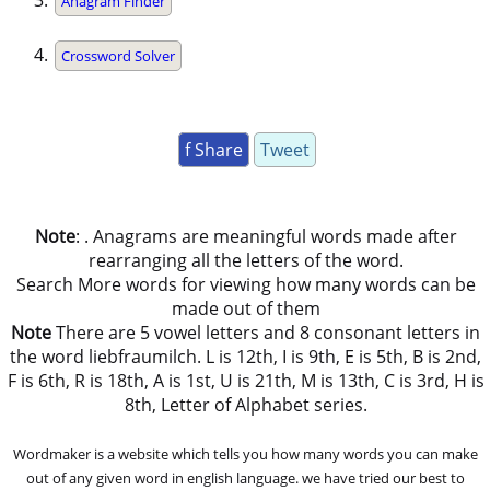
Anagram Finder
Crossword Solver
f Share
Tweet
Note
: . Anagrams are meaningful words made after
rearranging all the letters of the word.
Search More words for viewing how many words can be
made out of them
Note
There are 5 vowel letters and 8 consonant letters in
the word liebfraumilch. L is 12th, I is 9th, E is 5th, B is 2nd,
F is 6th, R is 18th, A is 1st, U is 21th, M is 13th, C is 3rd, H is
8th, Letter of Alphabet series.
Wordmaker is a website which tells you how many words you can make
out of any given word in english language. we have tried our best to