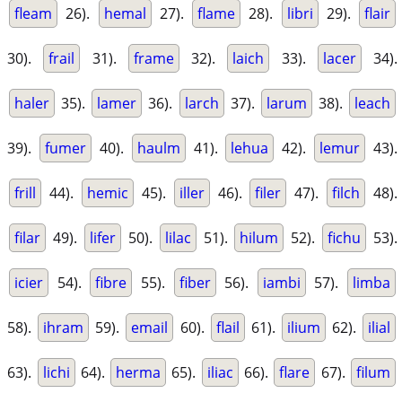
fleam
26).
hemal
27).
flame
28).
libri
29).
flair
30).
frail
31).
frame
32).
laich
33).
lacer
34).
haler
35).
lamer
36).
larch
37).
larum
38).
leach
39).
fumer
40).
haulm
41).
lehua
42).
lemur
43).
frill
44).
hemic
45).
iller
46).
filer
47).
filch
48).
filar
49).
lifer
50).
lilac
51).
hilum
52).
fichu
53).
icier
54).
fibre
55).
fiber
56).
iambi
57).
limba
58).
ihram
59).
email
60).
flail
61).
ilium
62).
ilial
63).
lichi
64).
herma
65).
iliac
66).
flare
67).
filum