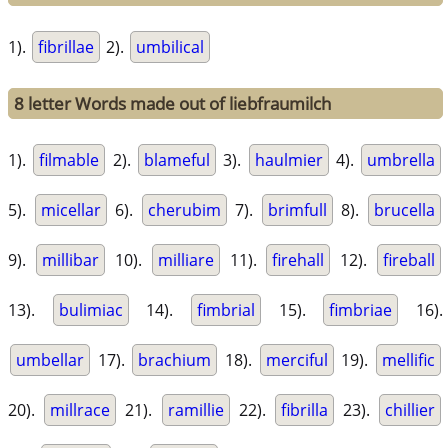
1).
fibrillae
2).
umbilical
8 letter Words made out of liebfraumilch
1).
filmable
2).
blameful
3).
haulmier
4).
umbrella
5).
micellar
6).
cherubim
7).
brimfull
8).
brucella
9).
millibar
10).
milliare
11).
firehall
12).
fireball
13).
bulimiac
14).
fimbrial
15).
fimbriae
16).
umbellar
17).
brachium
18).
merciful
19).
mellific
20).
millrace
21).
ramillie
22).
fibrilla
23).
chillier