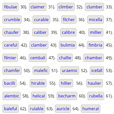
fibulae
30).
claimer
31).
climber
32).
clumber
33).
crumble
34).
curable
35).
filcher
36).
micella
37).
chaufer
38).
caliber
39).
calibre
40).
millier
41).
careful
42).
clamber
43).
bulimia
44).
fimbria
45).
filmier
46).
cembali
47).
challie
48).
chamber
49).
chamfer
50).
malefic
51).
uraemic
52).
icefall
53).
bacilli
54).
hirable
55).
hillier
56).
haulier
57).
alembic
58).
helical
59).
becharm
60).
rubella
61).
baleful
62).
rulable
63).
auricle
64).
humeral