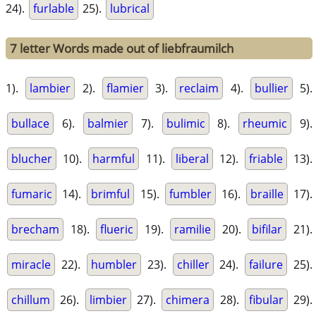
24).
furlable
25).
lubrical
7 letter Words made out of liebfraumilch
1).
lambier
2).
flamier
3).
reclaim
4).
bullier
5).
bullace
6).
balmier
7).
bulimic
8).
rheumic
9).
blucher
10).
harmful
11).
liberal
12).
friable
13).
fumaric
14).
brimful
15).
fumbler
16).
braille
17).
brecham
18).
flueric
19).
ramilie
20).
bifilar
21).
miracle
22).
humbler
23).
chiller
24).
failure
25).
chillum
26).
limbier
27).
chimera
28).
fibular
29).