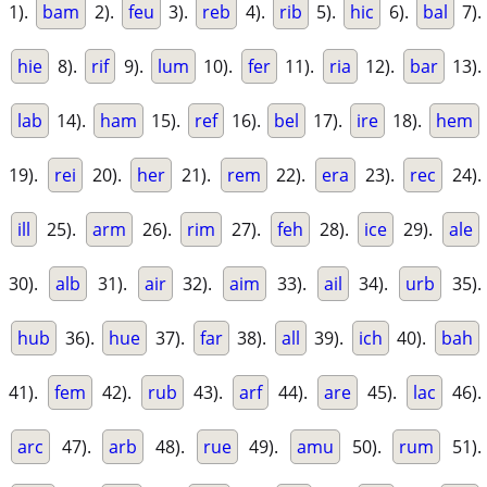
1).
bam
2).
feu
3).
reb
4).
rib
5).
hic
6).
bal
7).
hie
8).
rif
9).
lum
10).
fer
11).
ria
12).
bar
13).
lab
14).
ham
15).
ref
16).
bel
17).
ire
18).
hem
19).
rei
20).
her
21).
rem
22).
era
23).
rec
24).
ill
25).
arm
26).
rim
27).
feh
28).
ice
29).
ale
30).
alb
31).
air
32).
aim
33).
ail
34).
urb
35).
hub
36).
hue
37).
far
38).
all
39).
ich
40).
bah
41).
fem
42).
rub
43).
arf
44).
are
45).
lac
46).
arc
47).
arb
48).
rue
49).
amu
50).
rum
51).