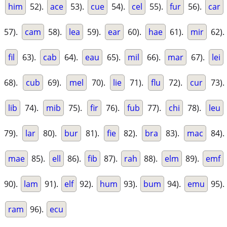
him
52).
ace
53).
cue
54).
cel
55).
fur
56).
car
57).
cam
58).
lea
59).
ear
60).
hae
61).
mir
62).
fil
63).
cab
64).
eau
65).
mil
66).
mar
67).
lei
68).
cub
69).
mel
70).
lie
71).
flu
72).
cur
73).
lib
74).
mib
75).
fir
76).
fub
77).
chi
78).
leu
79).
lar
80).
bur
81).
fie
82).
bra
83).
mac
84).
mae
85).
ell
86).
fib
87).
rah
88).
elm
89).
emf
90).
lam
91).
elf
92).
hum
93).
bum
94).
emu
95).
ram
96).
ecu