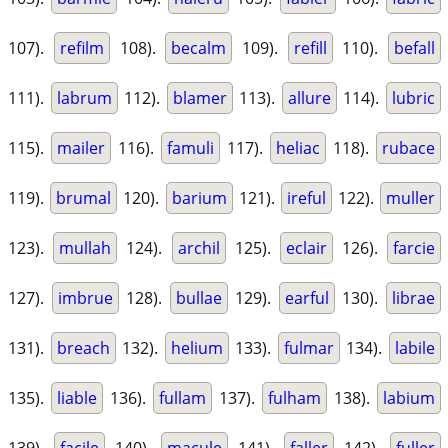
107).
refilm
108).
becalm
109).
refill
110).
befall
111).
labrum
112).
blamer
113).
allure
114).
lubric
115).
mailer
116).
famuli
117).
heliac
118).
rubace
119).
brumal
120).
barium
121).
ireful
122).
muller
123).
mullah
124).
archil
125).
eclair
126).
farcie
127).
imbrue
128).
bullae
129).
earful
130).
librae
131).
breach
132).
helium
133).
fulmar
134).
labile
135).
liable
136).
fullam
137).
fulham
138).
labium