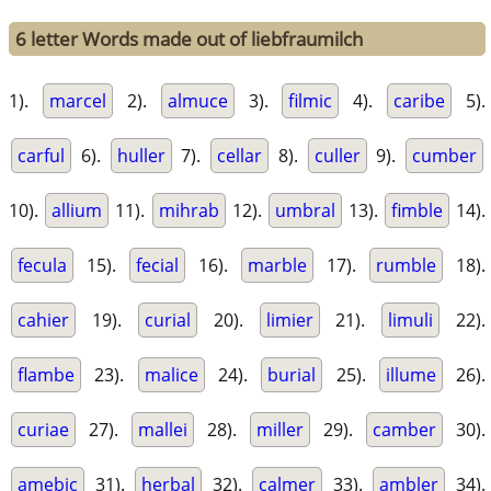
6 letter Words made out of liebfraumilch
1).
marcel
2).
almuce
3).
filmic
4).
caribe
5).
carful
6).
huller
7).
cellar
8).
culler
9).
cumber
10).
allium
11).
mihrab
12).
umbral
13).
fimble
14).
fecula
15).
fecial
16).
marble
17).
rumble
18).
cahier
19).
curial
20).
limier
21).
limuli
22).
flambe
23).
malice
24).
burial
25).
illume
26).
curiae
27).
mallei
28).
miller
29).
camber
30).
amebic
31).
herbal
32).
calmer
33).
ambler
34).