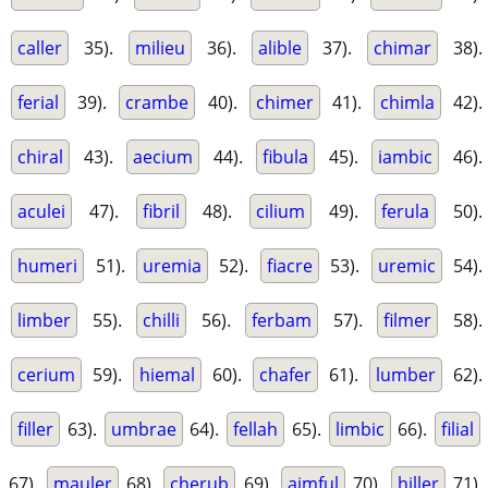
caller
35).
milieu
36).
alible
37).
chimar
38).
ferial
39).
crambe
40).
chimer
41).
chimla
42).
chiral
43).
aecium
44).
fibula
45).
iambic
46).
aculei
47).
fibril
48).
cilium
49).
ferula
50).
humeri
51).
uremia
52).
fiacre
53).
uremic
54).
limber
55).
chilli
56).
ferbam
57).
filmer
58).
cerium
59).
hiemal
60).
chafer
61).
lumber
62).
filler
63).
umbrae
64).
fellah
65).
limbic
66).
filial
67).
mauler
68).
cherub
69).
aimful
70).
hiller
71).