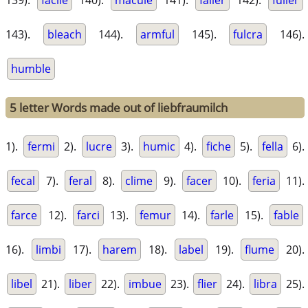
139).
facile
140).
macule
141).
faller
142).
fuller
143).
bleach
144).
armful
145).
fulcra
146).
humble
5 letter Words made out of liebfraumilch
1).
fermi
2).
lucre
3).
humic
4).
fiche
5).
fella
6).
fecal
7).
feral
8).
clime
9).
facer
10).
feria
11).
farce
12).
farci
13).
femur
14).
farle
15).
fable
16).
limbi
17).
harem
18).
label
19).
flume
20).
libel
21).
liber
22).
imbue
23).
flier
24).
libra
25).