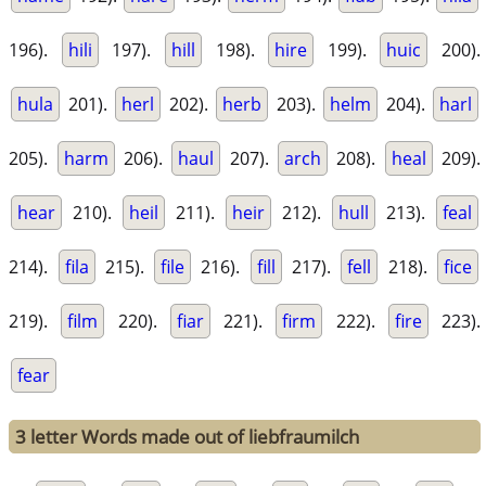
196).
hili
197).
hill
198).
hire
199).
huic
200).
hula
201).
herl
202).
herb
203).
helm
204).
harl
205).
harm
206).
haul
207).
arch
208).
heal
209).
hear
210).
heil
211).
heir
212).
hull
213).
feal
214).
fila
215).
file
216).
fill
217).
fell
218).
fice
219).
film
220).
fiar
221).
firm
222).
fire
223).
fear
3 letter Words made out of liebfraumilch