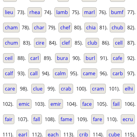
lieu
73).
rhea
74).
lamb
75).
marl
76).
bumf
77).
cham
78).
char
79).
chef
80).
chia
81).
chub
82).
chum
83).
cire
84).
clef
85).
club
86).
cell
87).
ceil
88).
carl
89).
bura
90).
burl
91).
cafe
92).
calf
93).
call
94).
calm
95).
came
96).
carb
97).
care
98).
clue
99).
crab
100).
cram
101).
elhi
102).
emic
103).
emir
104).
face
105).
fail
106).
fair
107).
fall
108).
fame
109).
fare
110).
ecru
111).
earl
112).
each
113).
crib
114).
cube
115).