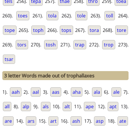
tels
256).
tepa
257).
thae
258).
thro
259).
toea
260).
toes
261).
tola
262).
tole
263).
toll
264).
tope
265).
toph
266).
tops
267).
tora
268).
tore
269).
tors
270).
tosh
271).
trap
272).
trop
273).
tsar
3 letter Words made out of trophallaxes
1).
aah
2).
aal
3).
aas
4).
aha
5).
ala
6).
ale
7).
all
8).
alp
9).
als
10).
alt
11).
ape
12).
apt
13).
are
14).
ars
15).
art
16).
ash
17).
asp
18).
ate