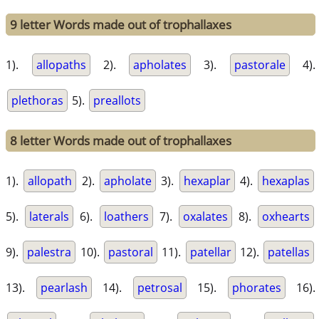
9 letter Words made out of trophallaxes
1).
allopaths
2).
apholates
3).
pastorale
4).
plethoras
5).
preallots
8 letter Words made out of trophallaxes
1).
allopath
2).
apholate
3).
hexaplar
4).
hexaplas
5).
laterals
6).
loathers
7).
oxalates
8).
oxhearts
9).
palestra
10).
pastoral
11).
patellar
12).
patellas
13).
pearlash
14).
petrosal
15).
phorates
16).