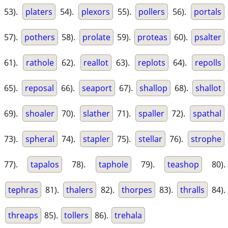
53).
platers
54).
plexors
55).
pollers
56).
portals
57).
pothers
58).
prolate
59).
proteas
60).
psalter
61).
rathole
62).
reallot
63).
replots
64).
repolls
65).
reposal
66).
seaport
67).
shallop
68).
shallot
69).
shoaler
70).
slather
71).
spaller
72).
spathal
73).
spheral
74).
stapler
75).
stellar
76).
strophe
77).
tapalos
78).
taphole
79).
teashop
80).
tephras
81).
thalers
82).
thorpes
83).
thralls
84).
threaps
85).
tollers
86).
trehala