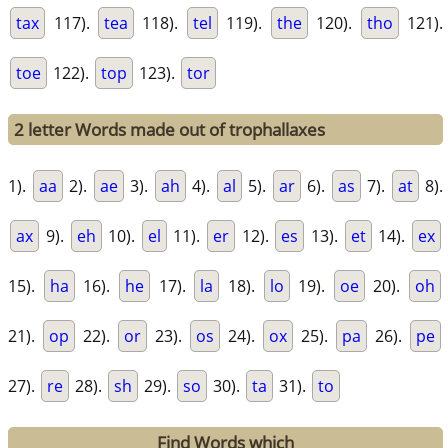
tax
117).
tea
118).
tel
119).
the
120).
tho
121).
toe
122).
top
123).
tor
2 letter Words made out of trophallaxes
1).
aa
2).
ae
3).
ah
4).
al
5).
ar
6).
as
7).
at
8).
ax
9).
eh
10).
el
11).
er
12).
es
13).
et
14).
ex
15).
ha
16).
he
17).
la
18).
lo
19).
oe
20).
oh
21).
op
22).
or
23).
os
24).
ox
25).
pa
26).
pe
27).
re
28).
sh
29).
so
30).
ta
31).
to
Find Words which