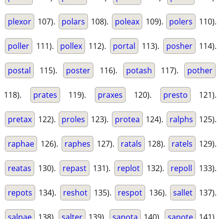
plexor
107).
polars
108).
poleax
109).
polers
110).
poller
111).
pollex
112).
portal
113).
posher
114).
postal
115).
poster
116).
potash
117).
pother
118).
prates
119).
praxes
120).
presto
121).
pretax
122).
proles
123).
protea
124).
ralphs
125).
raphae
126).
raphes
127).
ratals
128).
ratels
129).
reatas
130).
repast
131).
replot
132).
repoll
133).
repots
134).
reshot
135).
respot
136).
sallet
137).
salpae
138).
salter
139).
sapota
140).
sapote
141).