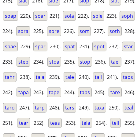
215).
slat
216).
sloe
217).
slop
218).
slot
219).
soap
220).
soar
221).
sola
222).
sole
223).
soph
224).
sora
225).
sore
226).
sort
227).
soth
228).
spae
229).
spar
230).
spat
231).
spot
232).
star
233).
step
234).
stoa
235).
stop
236).
tael
237).
tahr
238).
tala
239).
tale
240).
tall
241).
taos
242).
tapa
243).
tape
244).
taps
245).
tare
246).
taro
247).
tarp
248).
tars
249).
taxa
250).
teal
251).
tear
252).
teas
253).
tela
254).
tell
255).