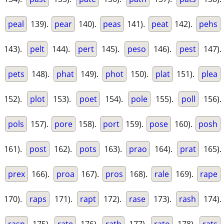
peal
139).
pear
140).
peas
141).
peat
142).
pehs
143).
pelt
144).
pert
145).
peso
146).
pest
147).
pets
148).
phat
149).
phot
150).
plat
151).
plea
152).
plot
153).
poet
154).
pole
155).
poll
156).
pols
157).
pore
158).
port
159).
pose
160).
posh
161).
post
162).
pots
163).
prao
164).
prat
165).
prex
166).
proa
167).
pros
168).
rale
169).
rape
170).
raps
171).
rapt
172).
rase
173).
rash
174).