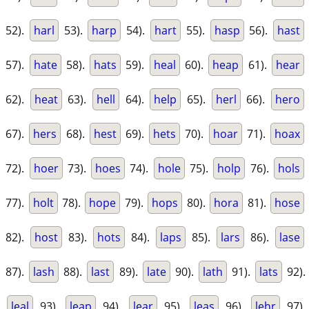
52).
harl
53).
harp
54).
hart
55).
hasp
56).
hast
57).
hate
58).
hats
59).
heal
60).
heap
61).
hear
62).
heat
63).
hell
64).
help
65).
herl
66).
hero
67).
hers
68).
hest
69).
hets
70).
hoar
71).
hoax
72).
hoer
73).
hoes
74).
hole
75).
holp
76).
hols
77).
holt
78).
hope
79).
hops
80).
hora
81).
hose
82).
host
83).
hots
84).
laps
85).
lars
86).
lase
87).
lash
88).
last
89).
late
90).
lath
91).
lats
92).
leal
93).
leap
94).
lear
95).
leas
96).
lehr
97).