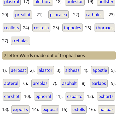
plastral
17).
plethora
18).
polestar
19).
pollster
20).
preallot
21).
psoralea
22).
ratholes
23).
reallots
24).
rostella
25).
tapholes
26).
thoraxes
27).
trehalas
7 letter Words made out of trophallaxes
1).
aerosat
2).
alastor
3).
altheas
4).
apostle
5).
apteral
6).
areolas
7).
asphalt
8).
earlaps
9).
earshot
10).
ephoral
11).
esparto
12).
exhorts
13).
exports
14).
exposal
15).
extolls
16).
halloas