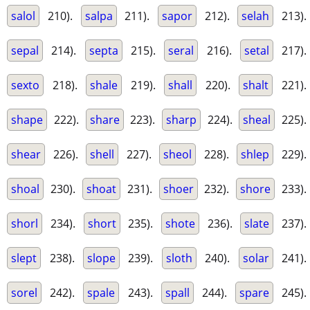
salol
210).
salpa
211).
sapor
212).
selah
213).
sepal
214).
septa
215).
seral
216).
setal
217).
sexto
218).
shale
219).
shall
220).
shalt
221).
shape
222).
share
223).
sharp
224).
sheal
225).
shear
226).
shell
227).
sheol
228).
shlep
229).
shoal
230).
shoat
231).
shoer
232).
shore
233).
shorl
234).
short
235).
shote
236).
slate
237).
slept
238).
slope
239).
sloth
240).
solar
241).
sorel
242).
spale
243).
spall
244).
spare
245).