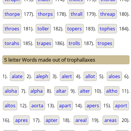
thorpe
177).
thorps
178).
thrall
179).
threap
180).
throes
181).
toller
182).
topers
183).
tophes
184).
torahs
185).
trapes
186).
trolls
187).
tropes
5 letter Words made out of trophallaxes
1).
alate
2).
aleph
3).
alert
4).
allot
5).
aloes
6).
aloha
7).
alpha
8).
altar
9).
alter
10).
altho
11).
altos
12).
aorta
13).
apart
14).
apers
15).
aport
16).
apres
17).
apter
18).
areal
19).
areas
20).