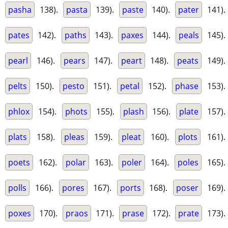
pasha
138).
pasta
139).
paste
140).
pater
141).
pates
142).
paths
143).
paxes
144).
peals
145).
pearl
146).
pears
147).
peart
148).
peats
149).
pelts
150).
pesto
151).
petal
152).
phase
153).
phlox
154).
phots
155).
plash
156).
plate
157).
plats
158).
pleas
159).
pleat
160).
plots
161).
poets
162).
polar
163).
poler
164).
poles
165).
polls
166).
pores
167).
ports
168).
poser
169).
poxes
170).
praos
171).
prase
172).
prate
173).