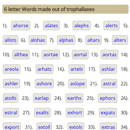
6 letter Words made out of trophallaxes
1).
ahorse
2).
alates
3).
alephs
4).
alerts
5).
allots
6).
alohas
7).
alphas
8).
altars
9).
alters
10).
althea
11).
aortae
12).
aortal
13).
aortas
14).
areola
15).
arhats
16).
artels
17).
ashlar
18).
ashler
19).
ashore
20).
aslope
21).
astral
22).
atolls
23).
earlap
24).
earths
25).
ephors
26).
estral
27).
exalts
28).
exhort
29).
expats
30).
export
31).
extoll
32).
extols
33).
extras
34).