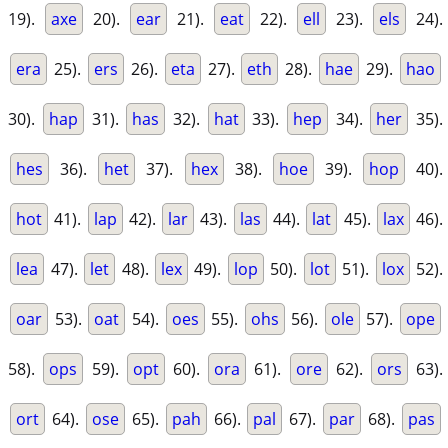
19).
axe
20).
ear
21).
eat
22).
ell
23).
els
24).
era
25).
ers
26).
eta
27).
eth
28).
hae
29).
hao
30).
hap
31).
has
32).
hat
33).
hep
34).
her
35).
hes
36).
het
37).
hex
38).
hoe
39).
hop
40).
hot
41).
lap
42).
lar
43).
las
44).
lat
45).
lax
46).
lea
47).
let
48).
lex
49).
lop
50).
lot
51).
lox
52).
oar
53).
oat
54).
oes
55).
ohs
56).
ole
57).
ope
58).
ops
59).
opt
60).
ora
61).
ore
62).
ors
63).
ort
64).
ose
65).
pah
66).
pal
67).
par
68).
pas