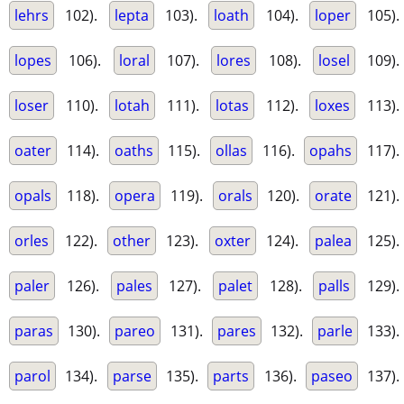
lehrs
102).
lepta
103).
loath
104).
loper
105).
lopes
106).
loral
107).
lores
108).
losel
109).
loser
110).
lotah
111).
lotas
112).
loxes
113).
oater
114).
oaths
115).
ollas
116).
opahs
117).
opals
118).
opera
119).
orals
120).
orate
121).
orles
122).
other
123).
oxter
124).
palea
125).
paler
126).
pales
127).
palet
128).
palls
129).
paras
130).
pareo
131).
pares
132).
parle
133).
parol
134).
parse
135).
parts
136).
paseo
137).