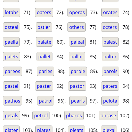
lotahs
71).
oaters
72).
operas
73).
orates
74).
osteal
75).
ostler
76).
others
77).
oxters
78).
paella
79).
palate
80).
paleal
81).
palest
82).
palets
83).
pallet
84).
pallor
85).
palter
86).
pareos
87).
parles
88).
parole
89).
parols
90).
pastel
91).
paster
92).
pastor
93).
paters
94).
pathos
95).
patrol
96).
pearls
97).
pelota
98).
petals
99).
petrol
100).
pharos
101).
phrase
102).
plater
103).
plates
104).
pleats
105).
plexal
106).