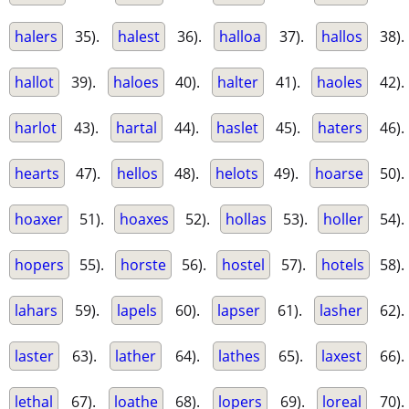
halers
35).
halest
36).
halloa
37).
hallos
38).
hallot
39).
haloes
40).
halter
41).
haoles
42).
harlot
43).
hartal
44).
haslet
45).
haters
46).
hearts
47).
hellos
48).
helots
49).
hoarse
50).
hoaxer
51).
hoaxes
52).
hollas
53).
holler
54).
hopers
55).
horste
56).
hostel
57).
hotels
58).
lahars
59).
lapels
60).
lapser
61).
lasher
62).
laster
63).
lather
64).
lathes
65).
laxest
66).
lethal
67).
loathe
68).
lopers
69).
loreal
70).