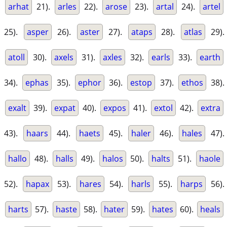
arhat
21).
arles
22).
arose
23).
artal
24).
artel
25).
asper
26).
aster
27).
ataps
28).
atlas
29).
atoll
30).
axels
31).
axles
32).
earls
33).
earth
34).
ephas
35).
ephor
36).
estop
37).
ethos
38).
exalt
39).
expat
40).
expos
41).
extol
42).
extra
43).
haars
44).
haets
45).
haler
46).
hales
47).
hallo
48).
halls
49).
halos
50).
halts
51).
haole
52).
hapax
53).
hares
54).
harls
55).
harps
56).
harts
57).
haste
58).
hater
59).
hates
60).
heals