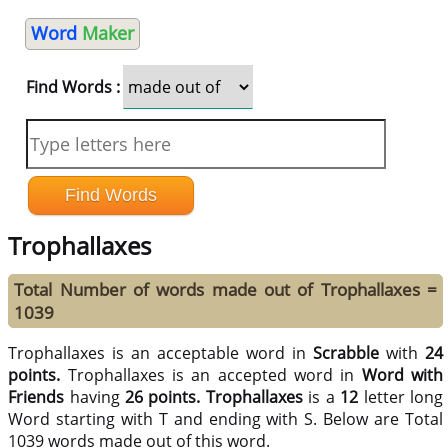
Word
Maker
Find Words :
Trophallaxes
Total Number of words made out of Trophallaxes =
1039
Trophallaxes is an acceptable word in
Scrabble
with
24
points.
Trophallaxes is an accepted word in
Word with
Friends
having
26 points.
Trophallaxes
is a
12
letter long
Word starting with T and ending with S. Below are Total
1039 words made out of this word.