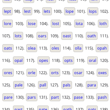
lept
98).
lest
99).
lets
100).
lope
101).
lops
102).
lore
103).
lose
104).
lost
105).
lota
106).
loth
107).
lots
108).
oars
109).
oast
110).
oath
111).
oats
112).
olea
113).
oles
114).
olla
115).
opah
116).
opal
117).
opes
118).
opts
119).
oral
120).
ores
121).
orle
122).
orts
123).
osar
124).
oxes
125).
pale
126).
pall
127).
pals
128).
para
129).
pare
130).
pars
131).
part
132).
pase
133).
pash
134).
past
135).
pate
136).
path
137).
pats
138).