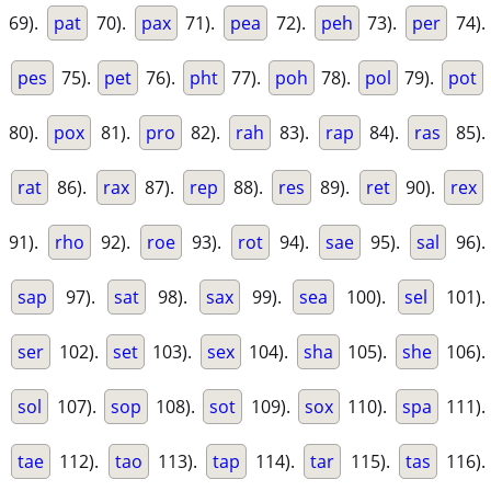
69).
pat
70).
pax
71).
pea
72).
peh
73).
per
74).
pes
75).
pet
76).
pht
77).
poh
78).
pol
79).
pot
80).
pox
81).
pro
82).
rah
83).
rap
84).
ras
85).
rat
86).
rax
87).
rep
88).
res
89).
ret
90).
rex
91).
rho
92).
roe
93).
rot
94).
sae
95).
sal
96).
sap
97).
sat
98).
sax
99).
sea
100).
sel
101).
ser
102).
set
103).
sex
104).
sha
105).
she
106).
sol
107).
sop
108).
sot
109).
sox
110).
spa
111).
tae
112).
tao
113).
tap
114).
tar
115).
tas
116).