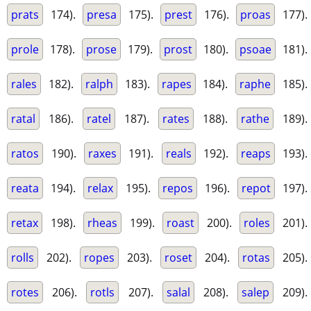
prats
174).
presa
175).
prest
176).
proas
177).
prole
178).
prose
179).
prost
180).
psoae
181).
rales
182).
ralph
183).
rapes
184).
raphe
185).
ratal
186).
ratel
187).
rates
188).
rathe
189).
ratos
190).
raxes
191).
reals
192).
reaps
193).
reata
194).
relax
195).
repos
196).
repot
197).
retax
198).
rheas
199).
roast
200).
roles
201).
rolls
202).
ropes
203).
roset
204).
rotas
205).
rotes
206).
rotls
207).
salal
208).
salep
209).