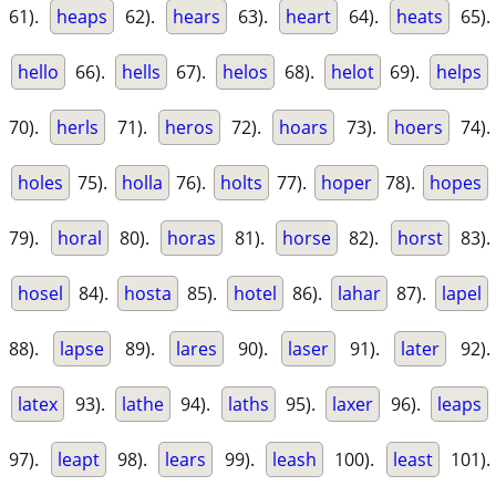
61).
heaps
62).
hears
63).
heart
64).
heats
65).
hello
66).
hells
67).
helos
68).
helot
69).
helps
70).
herls
71).
heros
72).
hoars
73).
hoers
74).
holes
75).
holla
76).
holts
77).
hoper
78).
hopes
79).
horal
80).
horas
81).
horse
82).
horst
83).
hosel
84).
hosta
85).
hotel
86).
lahar
87).
lapel
88).
lapse
89).
lares
90).
laser
91).
later
92).
latex
93).
lathe
94).
laths
95).
laxer
96).
leaps
97).
leapt
98).
lears
99).
leash
100).
least
101).