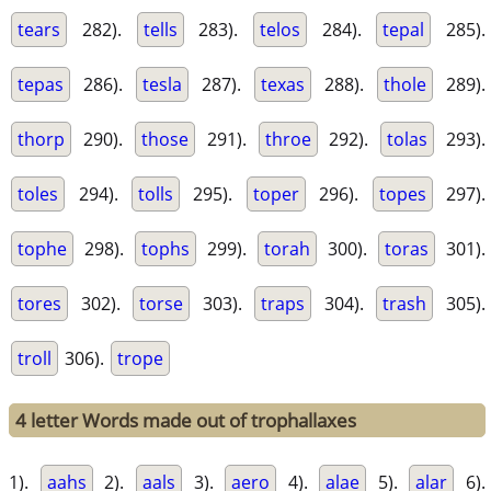
tears
282).
tells
283).
telos
284).
tepal
285).
tepas
286).
tesla
287).
texas
288).
thole
289).
thorp
290).
those
291).
throe
292).
tolas
293).
toles
294).
tolls
295).
toper
296).
topes
297).
tophe
298).
tophs
299).
torah
300).
toras
301).
tores
302).
torse
303).
traps
304).
trash
305).
troll
306).
trope
4 letter Words made out of trophallaxes
1).
aahs
2).
aals
3).
aero
4).
alae
5).
alar
6).