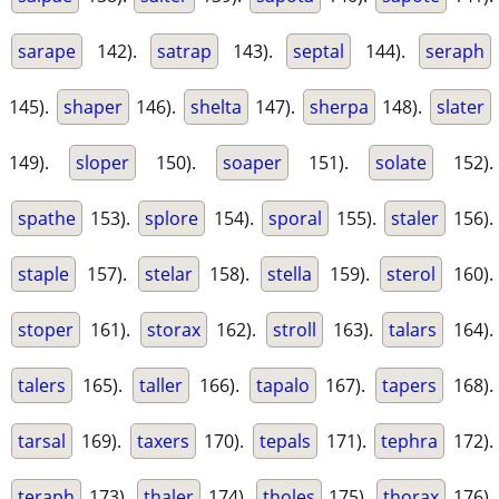
sarape
142).
satrap
143).
septal
144).
seraph
145).
shaper
146).
shelta
147).
sherpa
148).
slater
149).
sloper
150).
soaper
151).
solate
152).
spathe
153).
splore
154).
sporal
155).
staler
156).
staple
157).
stelar
158).
stella
159).
sterol
160).
stoper
161).
storax
162).
stroll
163).
talars
164).
talers
165).
taller
166).
tapalo
167).
tapers
168).
tarsal
169).
taxers
170).
tepals
171).
tephra
172).
teraph
173).
thaler
174).
tholes
175).
thorax
176).