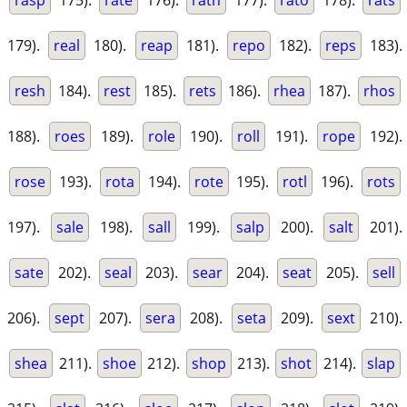
rasp
175).
rate
176).
rath
177).
rato
178).
rats
179).
real
180).
reap
181).
repo
182).
reps
183).
resh
184).
rest
185).
rets
186).
rhea
187).
rhos
188).
roes
189).
role
190).
roll
191).
rope
192).
rose
193).
rota
194).
rote
195).
rotl
196).
rots
197).
sale
198).
sall
199).
salp
200).
salt
201).
sate
202).
seal
203).
sear
204).
seat
205).
sell
206).
sept
207).
sera
208).
seta
209).
sext
210).
shea
211).
shoe
212).
shop
213).
shot
214).
slap