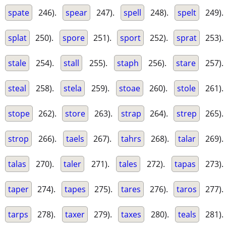
spate
246).
spear
247).
spell
248).
spelt
249).
splat
250).
spore
251).
sport
252).
sprat
253).
stale
254).
stall
255).
staph
256).
stare
257).
steal
258).
stela
259).
stoae
260).
stole
261).
stope
262).
store
263).
strap
264).
strep
265).
strop
266).
taels
267).
tahrs
268).
talar
269).
talas
270).
taler
271).
tales
272).
tapas
273).
taper
274).
tapes
275).
tares
276).
taros
277).
tarps
278).
taxer
279).
taxes
280).
teals
281).