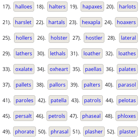
17).
halloes
18).
halters
19).
hapaxes
20).
harlots
21).
harslet
22).
hartals
23).
hexapla
24).
hoaxers
25).
hollers
26).
holster
27).
hostler
28).
lateral
29).
lathers
30).
lethals
31).
loather
32).
loathes
33).
oxalate
34).
oxheart
35).
paellas
36).
palates
37).
pallets
38).
pallors
39).
palters
40).
parasol
41).
paroles
42).
patella
43).
patrols
44).
pelotas
45).
persalt
46).
petrols
47).
phaseal
48).
phloxes
49).
phorate
50).
phrasal
51).
plasher
52).
plaster