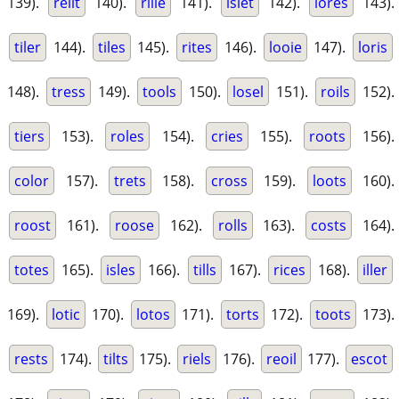
139).
relit
140).
rille
141).
islet
142).
lores
143).
tiler
144).
tiles
145).
rites
146).
looie
147).
loris
148).
tress
149).
tools
150).
losel
151).
roils
152).
tiers
153).
roles
154).
cries
155).
roots
156).
color
157).
trets
158).
cross
159).
loots
160).
roost
161).
roose
162).
rolls
163).
costs
164).
totes
165).
isles
166).
tills
167).
rices
168).
iller
169).
lotic
170).
lotos
171).
torts
172).
toots
173).
rests
174).
tilts
175).
riels
176).
reoil
177).
escot