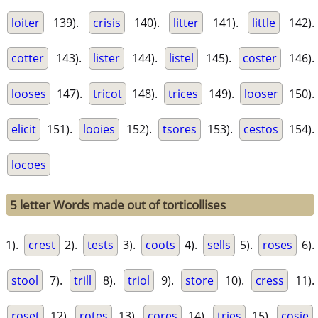
loiter
139).
crisis
140).
litter
141).
little
142).
cotter
143).
lister
144).
listel
145).
coster
146).
looses
147).
tricot
148).
trices
149).
looser
150).
elicit
151).
looies
152).
tsores
153).
cestos
154).
locoes
5 letter Words made out of torticollises
1).
crest
2).
tests
3).
coots
4).
sells
5).
roses
6).
stool
7).
trill
8).
triol
9).
store
10).
cress
11).
roset
12).
rotes
13).
cores
14).
tries
15).
cosie