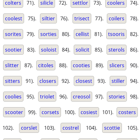
colters
71).
silicle
72).
settlor
73).
coolers
74).
coolest
75).
siltier
76).
trisect
77).
coilers
78).
sorites
79).
sorties
80).
cellist
81).
tsooris
82).
sootier
83).
soloist
84).
solicit
85).
sterols
86).
slitter
87).
citoles
88).
cooties
89).
slicers
90).
sitters
91).
closers
92).
closest
93).
stiller
94).
coolies
95).
triolet
96).
creosol
97).
stories
98).
scooter
99).
corsets
100).
cosiest
101).
costers
102).
corslet
103).
costrel
104).
scottie
105).