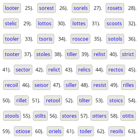
looter
25).
sorest
26).
sorels
27).
rosets
28).
stelic
29).
lottos
30).
lottes
31).
scoots
32).
tooler
33).
tsoris
34).
roscoe
35).
sotols
36).
tooter
37).
stoles
38).
tiller
39).
relist
40).
strict
41).
sector
42).
relict
43).
relics
44).
rectos
45).
recoil
46).
seisor
47).
siller
48).
resist
49).
rilles
50).
rillet
51).
retool
52).
tilter
53).
stoics
54).
stools
55).
stilts
56).
stores
57).
otters
58).
otitis
59).
otiose
60).
oriels
61).
toiler
62).
reoils
63).