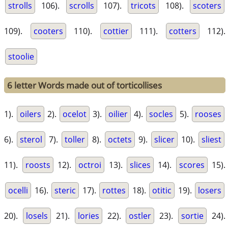
strolls
106).
scrolls
107).
tricots
108).
scoters
109).
cooters
110).
cottier
111).
cotters
112).
stoolie
6 letter Words made out of torticollises
1).
oilers
2).
ocelot
3).
oilier
4).
socles
5).
rooses
6).
sterol
7).
toller
8).
octets
9).
slicer
10).
sliest
11).
roosts
12).
octroi
13).
slices
14).
scores
15).
ocelli
16).
steric
17).
rottes
18).
otitic
19).
losers
20).
losels
21).
lories
22).
ostler
23).
sortie
24).