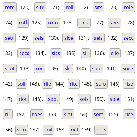
rote
120).
site
121).
roll
122).
sits
123).
role
124).
rotl
125).
roto
126).
rots
127).
sers
128).
sett
129).
sels
130).
sice
131).
seis
132).
sect
133).
secs
134).
sics
135).
sill
136).
silo
137).
scot
138).
roil
139).
slit
140).
sloe
141).
sore
142).
soli
143).
rile
144).
rite
145).
solo
146).
rise
147).
riot
148).
soot
149).
sols
150).
sole
151).
rill
152).
roes
153).
slot
154).
sort
155).
rice
156).
sori
157).
soil
158).
riel
159).
rocs