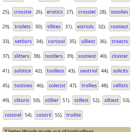
25).
crosstie
26).
eristics
27).
crosslet
28).
stoolies
29).
triolets
30).
tillites
31).
estriols
32).
rootiest
33).
settlors
34).
cortisol
35).
silliest
36).
trisects
37).
slitters
38).
tootlers
39).
sootiest
40).
cloister
41).
solstice
42).
toolless
43).
oestriol
44).
solicits
45).
tootsies
46).
solecist
47).
trollies
48).
cellists
49).
clitoris
50).
stillier
51).
stillest
52).
siltiest
53).
coistrel
54).
coistril
55).
troilite
7 letter Words made out of torticollises