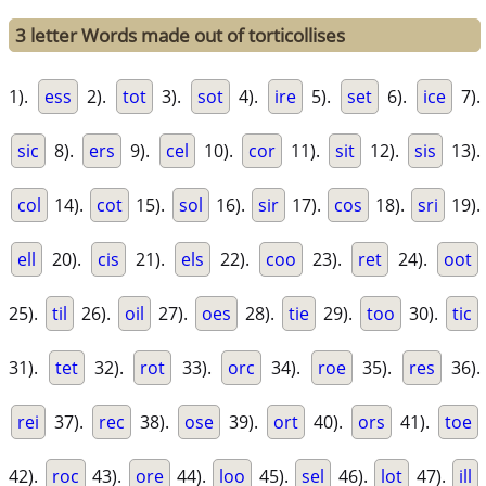
3 letter Words made out of torticollises
1).
ess
2).
tot
3).
sot
4).
ire
5).
set
6).
ice
7).
sic
8).
ers
9).
cel
10).
cor
11).
sit
12).
sis
13).
col
14).
cot
15).
sol
16).
sir
17).
cos
18).
sri
19).
ell
20).
cis
21).
els
22).
coo
23).
ret
24).
oot
25).
til
26).
oil
27).
oes
28).
tie
29).
too
30).
tic
31).
tet
32).
rot
33).
orc
34).
roe
35).
res
36).
rei
37).
rec
38).
ose
39).
ort
40).
ors
41).
toe
42).
roc
43).
ore
44).
loo
45).
sel
46).
lot
47).
ill