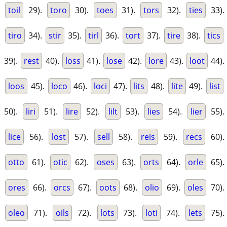
toil
29).
toro
30).
toes
31).
tors
32).
ties
33).
tiro
34).
stir
35).
tirl
36).
tort
37).
tire
38).
tics
39).
rest
40).
loss
41).
lose
42).
lore
43).
loot
44).
loos
45).
loco
46).
loci
47).
lits
48).
lite
49).
list
50).
liri
51).
lire
52).
lilt
53).
lies
54).
lier
55).
lice
56).
lost
57).
sell
58).
reis
59).
recs
60).
otto
61).
otic
62).
oses
63).
orts
64).
orle
65).
ores
66).
orcs
67).
oots
68).
olio
69).
oles
70).
oleo
71).
oils
72).
lots
73).
loti
74).
lets
75).