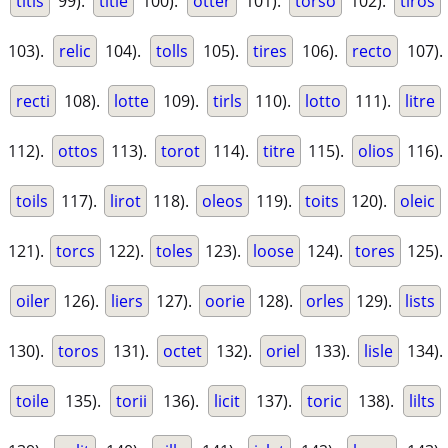
titis
99).
title
100).
otter
101).
torso
102).
tiros
103).
relic
104).
tolls
105).
tires
106).
recto
107).
recti
108).
lotte
109).
tirls
110).
lotto
111).
litre
112).
ottos
113).
torot
114).
titre
115).
olios
116).
toils
117).
lirot
118).
oleos
119).
toits
120).
oleic
121).
torcs
122).
toles
123).
loose
124).
tores
125).
oiler
126).
liers
127).
oorie
128).
orles
129).
lists
130).
toros
131).
octet
132).
oriel
133).
lisle
134).
toile
135).
torii
136).
licit
137).
toric
138).
lilts