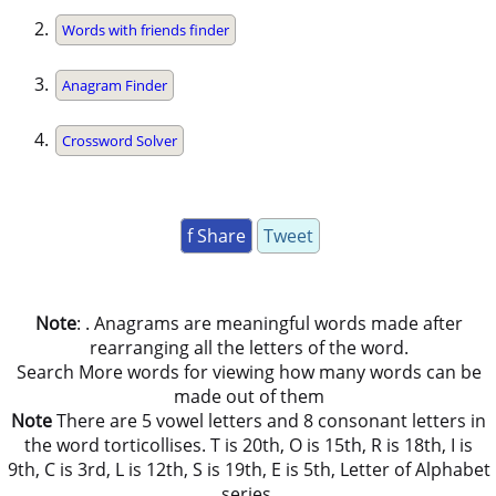
Words with friends finder
Anagram Finder
Crossword Solver
f Share
Tweet
Note
: . Anagrams are meaningful words made after
rearranging all the letters of the word.
Search More words for viewing how many words can be
made out of them
Note
There are 5 vowel letters and 8 consonant letters in
the word torticollises. T is 20th, O is 15th, R is 18th, I is
9th, C is 3rd, L is 12th, S is 19th, E is 5th, Letter of Alphabet
series.