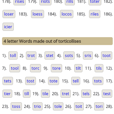
178).
rises
179).
riots
180).
rills
181).
toter
182).
loser
183).
loess
184).
locos
185).
riles
186).
icier
4 letter Words made out of torticollises
1).
toll
2).
trot
3).
stet
4).
sots
5).
sris
6).
toot
7).
tool
8).
torc
9).
tore
10).
tilt
11).
tils
12).
tets
13).
tost
14).
tote
15).
tell
16).
tots
17).
tier
18).
till
19).
tile
20).
tret
21).
tels
22).
test
23).
toss
24).
trio
25).
tole
26).
toit
27).
tori
28).