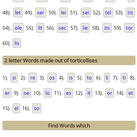
48).
let
49).
ser
50).
lei
51).
sei
52).
tel
53).
tis
54).
ole
55).
lit
56).
sec
57).
lie
58).
its
59).
tor
60).
lis
2 letter Words made out of torticollises
1).
si
2).
re
3).
os
4).
is
5).
to
6).
li
7).
ti
8).
er
9).
oe
10).
lo
11).
es
12).
it
13).
or
14).
et
15).
el
16).
so
Find Words which