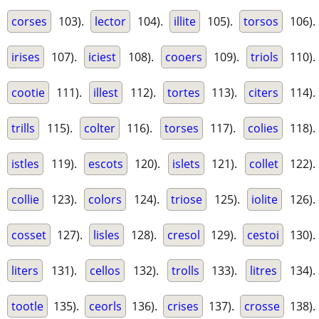
corses
103).
lector
104).
illite
105).
torsos
106).
irises
107).
iciest
108).
cooers
109).
triols
110).
cootie
111).
illest
112).
tortes
113).
citers
114).
trills
115).
colter
116).
torses
117).
colies
118).
istles
119).
escots
120).
islets
121).
collet
122).
collie
123).
colors
124).
triose
125).
iolite
126).
cosset
127).
lisles
128).
cresol
129).
cestoi
130).
liters
131).
cellos
132).
trolls
133).
litres
134).
tootle
135).
ceorls
136).
crises
137).
crosse
138).