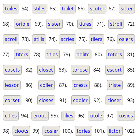
toiles
64).
stiles
65).
toilet
66).
scoter
67).
sitter
68).
oriole
69).
sister
70).
titres
71).
stroll
72).
scroll
73).
stills
74).
scries
75).
tilers
76).
osiers
77).
titers
78).
titles
79).
oolite
80).
toters
81).
cosets
82).
closet
83).
torose
84).
escort
85).
lessor
86).
coiler
87).
crests
88).
triste
89).
corset
90).
closes
91).
cooler
92).
closer
93).
cities
94).
erotic
95).
lilies
96).
citole
97).
cosies
98).
cloots
99).
cosier
100).
tories
101).
lictor
102).