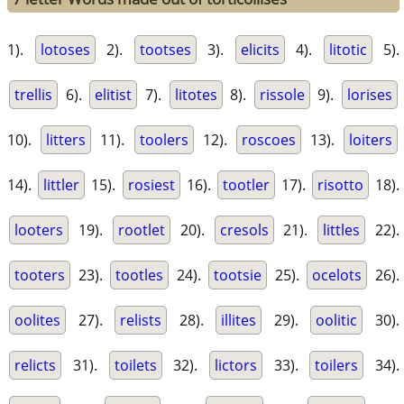
1).
lotoses
2).
tootses
3).
elicits
4).
litotic
5).
trellis
6).
elitist
7).
litotes
8).
rissole
9).
lorises
10).
litters
11).
toolers
12).
roscoes
13).
loiters
14).
littler
15).
rosiest
16).
tootler
17).
risotto
18).
looters
19).
rootlet
20).
cresols
21).
littles
22).
tooters
23).
tootles
24).
tootsie
25).
ocelots
26).
oolites
27).
relists
28).
illites
29).
oolitic
30).
relicts
31).
toilets
32).
lictors
33).
toilers
34).