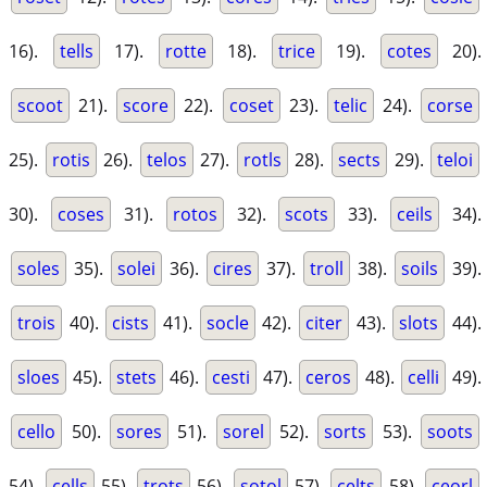
16).
tells
17).
rotte
18).
trice
19).
cotes
20).
scoot
21).
score
22).
coset
23).
telic
24).
corse
25).
rotis
26).
telos
27).
rotls
28).
sects
29).
teloi
30).
coses
31).
rotos
32).
scots
33).
ceils
34).
soles
35).
solei
36).
cires
37).
troll
38).
soils
39).
trois
40).
cists
41).
socle
42).
citer
43).
slots
44).
sloes
45).
stets
46).
cesti
47).
ceros
48).
celli
49).
cello
50).
sores
51).
sorel
52).
sorts
53).
soots
54).
cells
55).
trots
56).
sotol
57).
celts
58).
ceorl