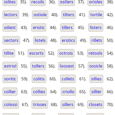
iolites
35).
recoils
36).
ostlers
37).
orioles
38).
lectors
39).
ostiole
40).
tilters
41).
tortile
42).
oiliest
43).
eristic
44).
tillers
45).
listers
46).
sectors
47).
listels
48).
erotics
49).
rillets
50).
tillite
51).
escorts
52).
octrois
53).
retools
54).
estriol
55).
tollers
56).
loosest
57).
ossicle
58).
soritic
59).
colitis
60).
collets
61).
sillies
62).
collier
63).
collies
64).
criollo
65).
sillier
66).
colossi
67).
trioses
68).
sillers
69).
closets
70).