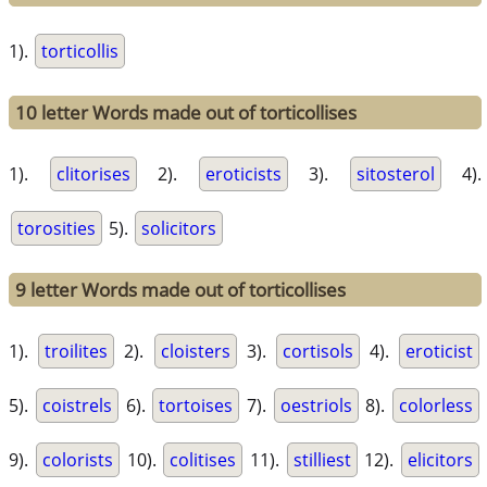
1).
torticollis
10 letter Words made out of torticollises
1).
clitorises
2).
eroticists
3).
sitosterol
4).
torosities
5).
solicitors
9 letter Words made out of torticollises
1).
troilites
2).
cloisters
3).
cortisols
4).
eroticist
5).
coistrels
6).
tortoises
7).
oestriols
8).
colorless
9).
colorists
10).
colitises
11).
stilliest
12).
elicitors