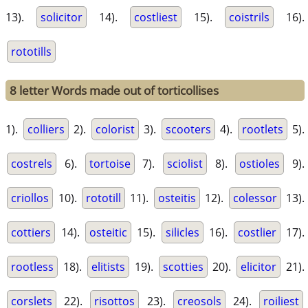
13).
solicitor
14).
costliest
15).
coistrils
16).
rototills
8 letter Words made out of torticollises
1).
colliers
2).
colorist
3).
scooters
4).
rootlets
5).
costrels
6).
tortoise
7).
sciolist
8).
ostioles
9).
criollos
10).
rototill
11).
osteitis
12).
colessor
13).
cottiers
14).
osteitic
15).
silicles
16).
costlier
17).
rootless
18).
elitists
19).
scotties
20).
elicitor
21).
corslets
22).
risottos
23).
creosols
24).
roiliest