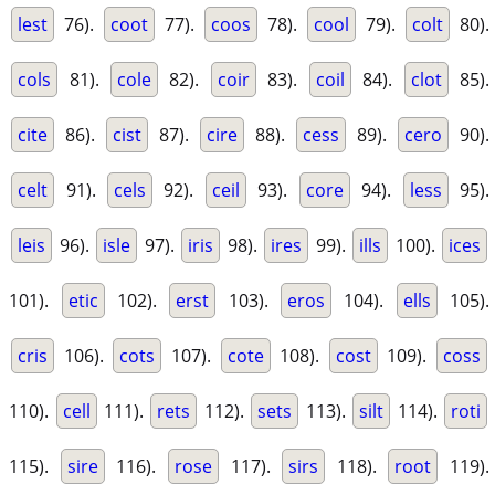
lest
76).
coot
77).
coos
78).
cool
79).
colt
80).
cols
81).
cole
82).
coir
83).
coil
84).
clot
85).
cite
86).
cist
87).
cire
88).
cess
89).
cero
90).
celt
91).
cels
92).
ceil
93).
core
94).
less
95).
leis
96).
isle
97).
iris
98).
ires
99).
ills
100).
ices
101).
etic
102).
erst
103).
eros
104).
ells
105).
cris
106).
cots
107).
cote
108).
cost
109).
coss
110).
cell
111).
rets
112).
sets
113).
silt
114).
roti
115).
sire
116).
rose
117).
sirs
118).
root
119).