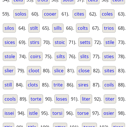
59).
solos
60).
cooer
61).
cites
62).
coles
63).
silos
64).
stilt
65).
sills
66).
colts
67).
trios
68).
sices
69).
stirs
70).
stoic
71).
setts
72).
stile
73).
stole
74).
coirs
75).
silts
76).
slits
77).
sties
78).
slier
79).
cloot
80).
slice
81).
close
82).
sites
83).
still
84).
clots
85).
trite
86).
sires
87).
coils
88).
cools
89).
torte
90).
loses
91).
liter
92).
titer
93).
issei
94).
istle
95).
torsi
96).
torse
97).
osier
98).