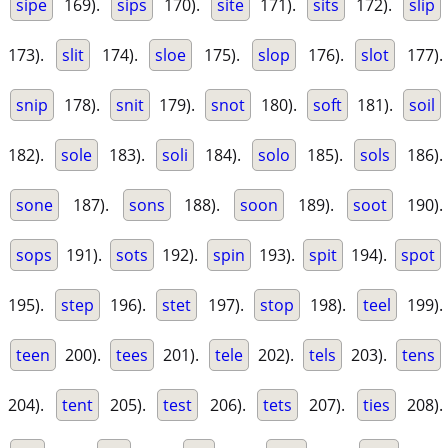
sipe
169).
sips
170).
site
171).
sits
172).
slip
173).
slit
174).
sloe
175).
slop
176).
slot
177).
snip
178).
snit
179).
snot
180).
soft
181).
soil
182).
sole
183).
soli
184).
solo
185).
sols
186).
sone
187).
sons
188).
soon
189).
soot
190).
sops
191).
sots
192).
spin
193).
spit
194).
spot
195).
step
196).
stet
197).
stop
198).
teel
199).
teen
200).
tees
201).
tele
202).
tels
203).
tens
204).
tent
205).
test
206).
tets
207).
ties
208).