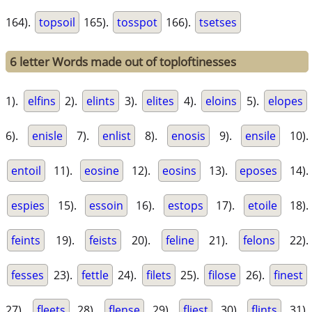
164).
topsoil
165).
tosspot
166).
tsetses
6 letter Words made out of toploftinesses
1).
elfins
2).
elints
3).
elites
4).
eloins
5).
elopes
6).
enisle
7).
enlist
8).
enosis
9).
ensile
10).
entoil
11).
eosine
12).
eosins
13).
eposes
14).
espies
15).
essoin
16).
estops
17).
etoile
18).
feints
19).
feists
20).
feline
21).
felons
22).
fesses
23).
fettle
24).
filets
25).
filose
26).
finest
27).
fleets
28).
flense
29).
fliest
30).
flints
31).