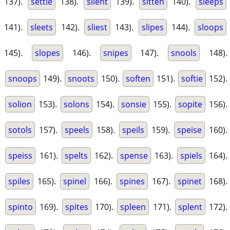
137).
settle
138).
silent
139).
sitten
140).
sleeps
141).
sleets
142).
sliest
143).
slipes
144).
sloops
145).
slopes
146).
snipes
147).
snools
148).
snoops
149).
snoots
150).
soften
151).
softie
152).
solion
153).
solons
154).
sonsie
155).
sopite
156).
sotols
157).
speels
158).
speils
159).
speise
160).
speiss
161).
spelts
162).
spense
163).
spiels
164).
spiles
165).
spinel
166).
spines
167).
spinet
168).
spinto
169).
spites
170).
spleen
171).
splent
172).