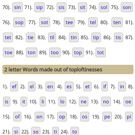
70).
sin
71).
sip
72).
sis
73).
sit
74).
sol
75).
son
76).
sop
77).
sot
78).
tee
79).
tel
80).
ten
81).
tet
82).
tie
83).
til
84).
tin
85).
tip
86).
tis
87).
toe
88).
ton
89).
too
90).
top
91).
tot
2 letter Words made out of toploftinesses
1).
ef
2).
el
3).
en
4).
es
5).
et
6).
if
7).
in
8).
is
9).
it
10).
li
11).
lo
12).
ne
13).
no
14).
oe
15).
of
16).
on
17).
op
18).
os
19).
pe
20).
pi
21).
si
22).
so
23).
ti
24).
to