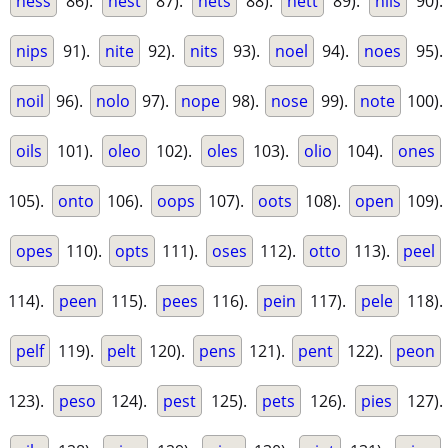
ness
86).
nest
87).
nets
88).
nett
89).
nils
90).
nips
91).
nite
92).
nits
93).
noel
94).
noes
95).
noil
96).
nolo
97).
nope
98).
nose
99).
note
100).
oils
101).
oleo
102).
oles
103).
olio
104).
ones
105).
onto
106).
oops
107).
oots
108).
open
109).
opes
110).
opts
111).
oses
112).
otto
113).
peel
114).
peen
115).
pees
116).
pein
117).
pele
118).
pelf
119).
pelt
120).
pens
121).
pent
122).
peon
123).
peso
124).
pest
125).
pets
126).
pies
127).