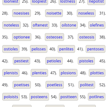
looniest
25).
loopiest
26).
lostness
27).
nepotist
28).
noesises
29).
noisette
30).
noseless
31).
noteless
32).
oftenest
33).
oilstone
34).
olefines
35).
optionee
36).
osteoses
37).
osteosis
38).
ostioles
39).
pelisses
40).
penlites
41).
pentoses
42).
pestiest
43).
petioles
44).
pistoles
45).
plenists
46).
plenties
47).
plosions
48).
plotties
49).
poetises
50).
poetless
51).
politest
52).
poloists
53).
posteens
54).
postteen
55).
potlines