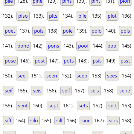
pile
128).
pine
129).
pins
130).
pint
131).
pion
132).
piso
133).
pits
134).
plie
135).
plot
136).
poet
137).
pois
138).
pole
139).
polo
140).
pols
141).
pone
142).
pons
143).
poof
144).
pool
145).
pose
146).
post
147).
pots
148).
psis
149).
psst
150).
seel
151).
seen
152).
seep
153).
sees
154).
seif
155).
seis
156).
self
157).
sels
158).
sene
159).
sent
160).
sept
161).
sets
162).
sett
163).
sift
164).
silo
165).
silt
166).
sine
167).
sins
168).