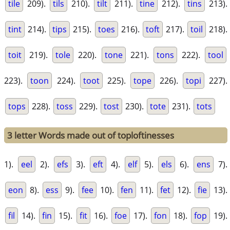
tile
209).
tils
210).
tilt
211).
tine
212).
tins
213).
tint
214).
tips
215).
toes
216).
toft
217).
toil
218).
toit
219).
tole
220).
tone
221).
tons
222).
tool
223).
toon
224).
toot
225).
tope
226).
topi
227).
tops
228).
toss
229).
tost
230).
tote
231).
tots
3 letter Words made out of toploftinesses
1).
eel
2).
efs
3).
eft
4).
elf
5).
els
6).
ens
7).
eon
8).
ess
9).
fee
10).
fen
11).
fet
12).
fie
13).
fil
14).
fin
15).
fit
16).
foe
17).
fon
18).
fop
19).