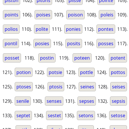
piston
102).
pitons
103).
plisse
104).
pointe
105).
points
106).
poises
107).
poison
108).
poleis
109).
polios
110).
polite
111).
ponies
112).
pontes
113).
pontil
114).
posies
115).
posits
116).
posses
117).
posset
118).
postin
119).
poteen
120).
potent
121).
potion
122).
potsie
123).
pottle
124).
pottos
125).
ptoses
126).
ptosis
127).
seines
128).
seises
129).
senile
130).
senses
131).
sepses
132).
sepsis
133).
septet
134).
sestet
135).
setons
136).
setose