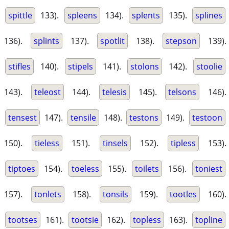
spittle
133).
spleens
134).
splents
135).
splines
136).
splints
137).
spotlit
138).
stepson
139).
stifles
140).
stipels
141).
stolons
142).
stoolie
143).
teleost
144).
telesis
145).
telsons
146).
tensest
147).
tensile
148).
testons
149).
testoon
150).
tieless
151).
tinsels
152).
tipless
153).
tiptoes
154).
toeless
155).
toilets
156).
toniest
157).
tonlets
158).
tonsils
159).
tootles
160).
tootses
161).
tootsie
162).
topless
163).
topline