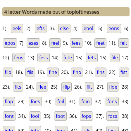
4 letter Words made out of toploftinesses
1).
eels
2).
efts
3).
else
4).
enol
5).
eons
6).
epos
7).
eses
8).
feel
9).
fees
10).
feet
11).
felt
12).
fens
13).
fess
14).
fete
15).
fets
16).
file
17).
filo
18).
fils
19).
fine
20).
fino
21).
fins
22).
fist
23).
fits
24).
flee
25).
flip
26).
flit
27).
floe
28).
flop
29).
foes
30).
foil
31).
foin
32).
fons
33).
font
34).
fool
35).
foot
36).
fops
37).
foss
38).
info
39).
into
40).
ions
41).
isle
42).
lees
43).