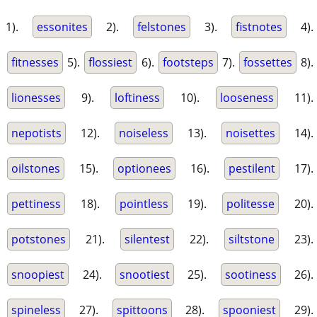
1).
essonites
2).
felstones
3).
fistnotes
4).
fitnesses
5).
flossiest
6).
footsteps
7).
fossettes
8).
lionesses
9).
loftiness
10).
looseness
11).
nepotists
12).
noiseless
13).
noisettes
14).
oilstones
15).
optionees
16).
pestilent
17).
pettiness
18).
pointless
19).
politesse
20).
potstones
21).
silentest
22).
siltstone
23).
snoopiest
24).
snootiest
25).
sootiness
26).
spineless
27).
spittoons
28).
spooniest
29).