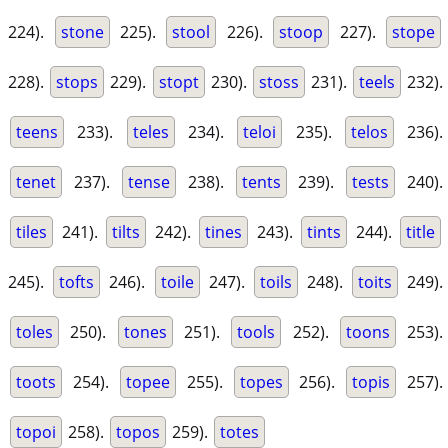
224).
stone
225).
stool
226).
stoop
227).
stope
228).
stops
229).
stopt
230).
stoss
231).
teels
232).
teens
233).
teles
234).
teloi
235).
telos
236).
tenet
237).
tense
238).
tents
239).
tests
240).
tiles
241).
tilts
242).
tines
243).
tints
244).
title
245).
tofts
246).
toile
247).
toils
248).
toits
249).
toles
250).
tones
251).
tools
252).
toons
253).
toots
254).
topee
255).
topes
256).
topis
257).
topoi
258).
topos
259).
totes