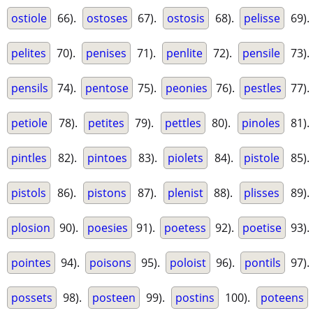
ostiole
66).
ostoses
67).
ostosis
68).
pelisse
69).
pelites
70).
penises
71).
penlite
72).
pensile
73).
pensils
74).
pentose
75).
peonies
76).
pestles
77).
petiole
78).
petites
79).
pettles
80).
pinoles
81).
pintles
82).
pintoes
83).
piolets
84).
pistole
85).
pistols
86).
pistons
87).
plenist
88).
plisses
89).
plosion
90).
poesies
91).
poetess
92).
poetise
93).
pointes
94).
poisons
95).
poloist
96).
pontils
97).
possets
98).
posteen
99).
postins
100).
poteens