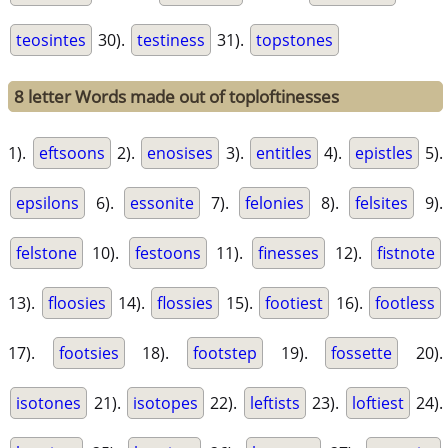
teosintes
30).
testiness
31).
topstones
8 letter Words made out of toploftinesses
1).
eftsoons
2).
enosises
3).
entitles
4).
epistles
5).
epsilons
6).
essonite
7).
felonies
8).
felsites
9).
felstone
10).
festoons
11).
finesses
12).
fistnote
13).
floosies
14).
flossies
15).
footiest
16).
footless
17).
footsies
18).
footstep
19).
fossette
20).
isotones
21).
isotopes
22).
leftists
23).
loftiest
24).