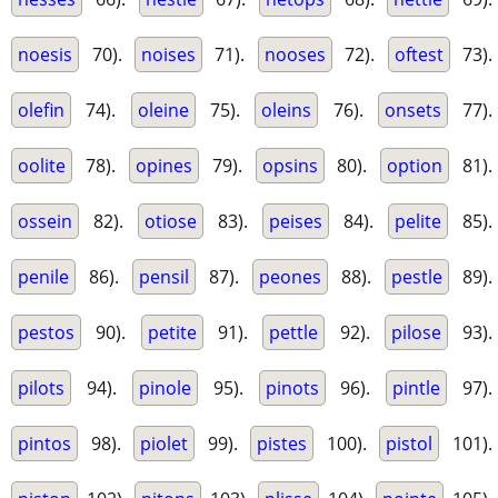
noesis
70).
noises
71).
nooses
72).
oftest
73).
olefin
74).
oleine
75).
oleins
76).
onsets
77).
oolite
78).
opines
79).
opsins
80).
option
81).
ossein
82).
otiose
83).
peises
84).
pelite
85).
penile
86).
pensil
87).
peones
88).
pestle
89).
pestos
90).
petite
91).
pettle
92).
pilose
93).
pilots
94).
pinole
95).
pinots
96).
pintle
97).
pintos
98).
piolet
99).
pistes
100).
pistol
101).