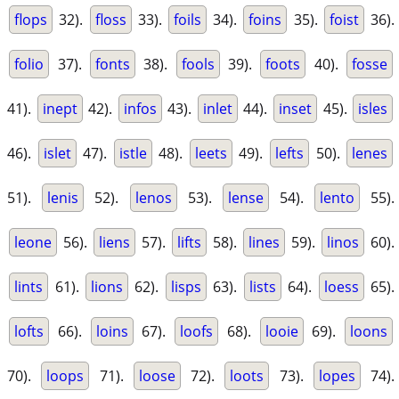
flops
32).
floss
33).
foils
34).
foins
35).
foist
36).
folio
37).
fonts
38).
fools
39).
foots
40).
fosse
41).
inept
42).
infos
43).
inlet
44).
inset
45).
isles
46).
islet
47).
istle
48).
leets
49).
lefts
50).
lenes
51).
lenis
52).
lenos
53).
lense
54).
lento
55).
leone
56).
liens
57).
lifts
58).
lines
59).
linos
60).
lints
61).
lions
62).
lisps
63).
lists
64).
loess
65).
lofts
66).
loins
67).
loofs
68).
looie
69).
loons
70).
loops
71).
loose
72).
loots
73).
lopes
74).