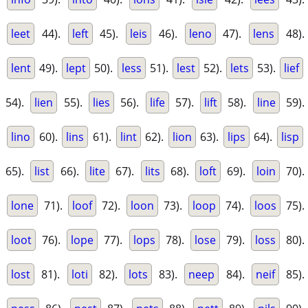
leet
44).
left
45).
leis
46).
leno
47).
lens
48).
lent
49).
lept
50).
less
51).
lest
52).
lets
53).
lief
54).
lien
55).
lies
56).
life
57).
lift
58).
line
59).
lino
60).
lins
61).
lint
62).
lion
63).
lips
64).
lisp
65).
list
66).
lite
67).
lits
68).
loft
69).
loin
70).
lone
71).
loof
72).
loon
73).
loop
74).
loos
75).
loot
76).
lope
77).
lops
78).
lose
79).
loss
80).
lost
81).
loti
82).
lots
83).
neep
84).
neif
85).