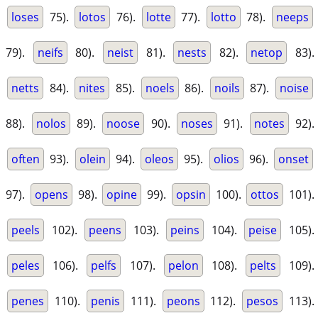
loses
75).
lotos
76).
lotte
77).
lotto
78).
neeps
79).
neifs
80).
neist
81).
nests
82).
netop
83).
netts
84).
nites
85).
noels
86).
noils
87).
noise
88).
nolos
89).
noose
90).
noses
91).
notes
92).
often
93).
olein
94).
oleos
95).
olios
96).
onset
97).
opens
98).
opine
99).
opsin
100).
ottos
101).
peels
102).
peens
103).
peins
104).
peise
105).
peles
106).
pelfs
107).
pelon
108).
pelts
109).
penes
110).
penis
111).
peons
112).
pesos
113).