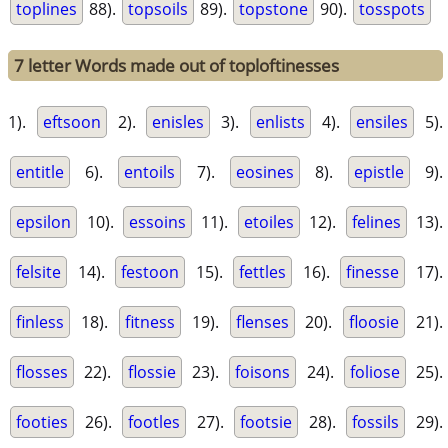
toplines
88).
topsoils
89).
topstone
90).
tosspots
7 letter Words made out of toploftinesses
1).
eftsoon
2).
enisles
3).
enlists
4).
ensiles
5).
entitle
6).
entoils
7).
eosines
8).
epistle
9).
epsilon
10).
essoins
11).
etoiles
12).
felines
13).
felsite
14).
festoon
15).
fettles
16).
finesse
17).
finless
18).
fitness
19).
flenses
20).
floosie
21).
flosses
22).
flossie
23).
foisons
24).
foliose
25).
footies
26).
footles
27).
footsie
28).
fossils
29).