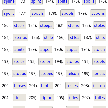
spline
173).
splint
174).
splits
175).
spoils
176).
spoilt
177).
spoofs
178).
spools
179).
spoons
180).
steels
181).
steeps
182).
steins
183).
steles
184).
stenos
185).
stifle
186).
stiles
187).
stilts
188).
stints
189).
stipel
190).
stipes
191).
stolen
192).
stoles
193).
stolon
194).
stones
195).
stools
196).
stoops
197).
stopes
198).
telson
199).
tenets
200).
tenses
201).
tentie
202).
testes
203).
teston
204).
tinsel
205).
tiptoe
206).
titles
207).
toiles