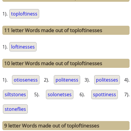
1).
toploftiness
11 letter Words made out of toploftinesses
1).
loftinesses
10 letter Words made out of toploftinesses
1).
otioseness
2).
politeness
3).
politesses
4).
siltstones
5).
solonetses
6).
spottiness
7).
stoneflies
9 letter Words made out of toploftinesses