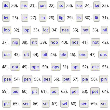
ifs
20).
ins
21).
ion
22).
its
23).
lee
24).
lei
25).
let
26).
lie
27).
lin
28).
lip
29).
lis
30).
lit
31).
loo
32).
lop
33).
lot
34).
nee
35).
net
36).
nil
37).
nip
38).
nit
39).
noo
40).
nos
41).
not
42).
oes
43).
oft
44).
oil
45).
ole
46).
one
47).
ons
48).
oot
49).
ope
50).
ops
51).
opt
52).
ose
53).
pee
54).
pen
55).
pes
56).
pet
57).
pie
58).
pin
59).
pis
60).
pit
61).
poi
62).
pol
63).
pot
64).
psi
65).
see
66).
sei
67).
sel
68).
sen
69).
set