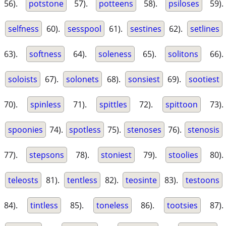
56).
potstone
57).
potteens
58).
psiloses
59).
selfness
60).
sesspool
61).
sestines
62).
setlines
63).
softness
64).
soleness
65).
solitons
66).
soloists
67).
solonets
68).
sonsiest
69).
sootiest
70).
spinless
71).
spittles
72).
spittoon
73).
spoonies
74).
spotless
75).
stenoses
76).
stenosis
77).
stepsons
78).
stoniest
79).
stoolies
80).
teleosts
81).
tentless
82).
teosinte
83).
testoons
84).
tintless
85).
toneless
86).
tootsies
87).