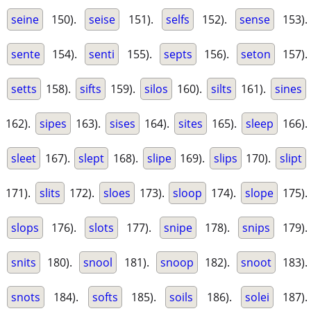
seine
150).
seise
151).
selfs
152).
sense
153).
sente
154).
senti
155).
septs
156).
seton
157).
setts
158).
sifts
159).
silos
160).
silts
161).
sines
162).
sipes
163).
sises
164).
sites
165).
sleep
166).
sleet
167).
slept
168).
slipe
169).
slips
170).
slipt
171).
slits
172).
sloes
173).
sloop
174).
slope
175).
slops
176).
slots
177).
snipe
178).
snips
179).
snits
180).
snool
181).
snoop
182).
snoot
183).
snots
184).
softs
185).
soils
186).
solei
187).