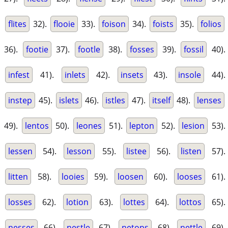
flites
32).
flooie
33).
foison
34).
foists
35).
folios
36).
footie
37).
footle
38).
fosses
39).
fossil
40).
infest
41).
inlets
42).
insets
43).
insole
44).
instep
45).
islets
46).
istles
47).
itself
48).
lenses
49).
lentos
50).
leones
51).
lepton
52).
lesion
53).
lessen
54).
lesson
55).
listee
56).
listen
57).
litten
58).
looies
59).
loosen
60).
looses
61).
losses
62).
lotion
63).
lottes
64).
lottos
65).
nesses
66).
nestle
67).
netops
68).
nettle
69).