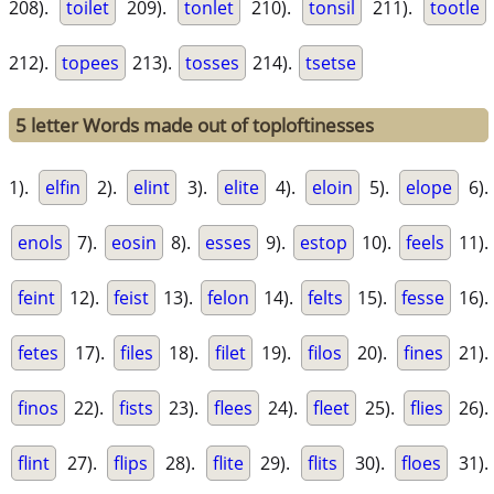
208).
toilet
209).
tonlet
210).
tonsil
211).
tootle
212).
topees
213).
tosses
214).
tsetse
5 letter Words made out of toploftinesses
1).
elfin
2).
elint
3).
elite
4).
eloin
5).
elope
6).
enols
7).
eosin
8).
esses
9).
estop
10).
feels
11).
feint
12).
feist
13).
felon
14).
felts
15).
fesse
16).
fetes
17).
files
18).
filet
19).
filos
20).
fines
21).
finos
22).
fists
23).
flees
24).
fleet
25).
flies
26).
flint
27).
flips
28).
flite
29).
flits
30).
floes
31).