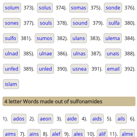
solum
373).
solus
374).
somas
375).
sonde
376).
sones
377).
souls
378).
sound
379).
sulfa
380).
sulfo
381).
sumos
382).
ulans
383).
ulema
384).
ulnad
385).
ulnae
386).
ulnas
387).
unais
388).
unfed
389).
unled
390).
usnea
391).
email
392).
islam
4 letter Words made out of sulfonamides
1).
ados
2).
aeon
3).
aide
4).
aids
5).
ails
6).
aims
7).
ains
8).
alef
9).
ales
10).
alif
11).
alme