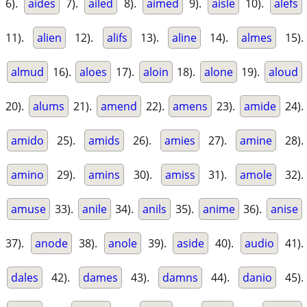
6).
aides
7).
ailed
8).
aimed
9).
aisle
10).
alefs
11).
alien
12).
alifs
13).
aline
14).
almes
15).
almud
16).
aloes
17).
aloin
18).
alone
19).
aloud
20).
alums
21).
amend
22).
amens
23).
amide
24).
amido
25).
amids
26).
amies
27).
amine
28).
amino
29).
amins
30).
amiss
31).
amole
32).
amuse
33).
anile
34).
anils
35).
anime
36).
anise
37).
anode
38).
anole
39).
aside
40).
audio
41).
dales
42).
dames
43).
damns
44).
danio
45).