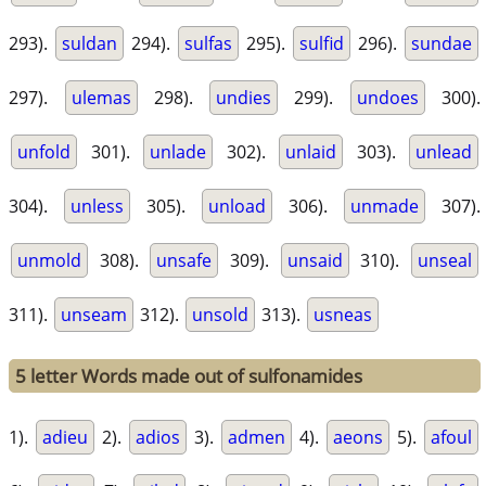
293).
suldan
294).
sulfas
295).
sulfid
296).
sundae
297).
ulemas
298).
undies
299).
undoes
300).
unfold
301).
unlade
302).
unlaid
303).
unlead
304).
unless
305).
unload
306).
unmade
307).
unmold
308).
unsafe
309).
unsaid
310).
unseal
311).
unseam
312).
unsold
313).
usneas
5 letter Words made out of sulfonamides
1).
adieu
2).
adios
3).
admen
4).
aeons
5).
afoul