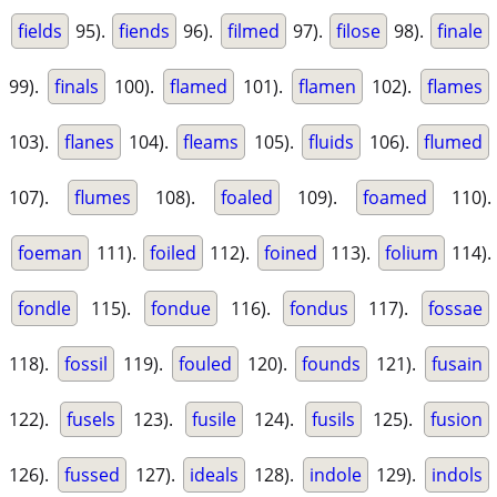
fields
95).
fiends
96).
filmed
97).
filose
98).
finale
99).
finals
100).
flamed
101).
flamen
102).
flames
103).
flanes
104).
fleams
105).
fluids
106).
flumed
107).
flumes
108).
foaled
109).
foamed
110).
foeman
111).
foiled
112).
foined
113).
folium
114).
fondle
115).
fondue
116).
fondus
117).
fossae
118).
fossil
119).
fouled
120).
founds
121).
fusain
122).
fusels
123).
fusile
124).
fusils
125).
fusion
126).
fussed
127).
ideals
128).
indole
129).
indols