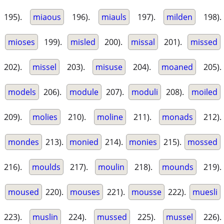
195).
miaous
196).
miauls
197).
milden
198).
mioses
199).
misled
200).
missal
201).
missed
202).
missel
203).
misuse
204).
moaned
205).
models
206).
module
207).
moduli
208).
moiled
209).
molies
210).
moline
211).
monads
212).
mondes
213).
monied
214).
monies
215).
mossed
216).
moulds
217).
moulin
218).
mounds
219).
moused
220).
mouses
221).
mousse
222).
muesli
223).
muslin
224).
mussed
225).
mussel
226).