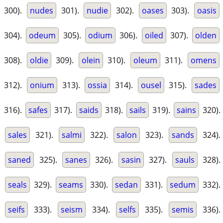
300).
nudes
301).
nudie
302).
oases
303).
oasis
304).
odeum
305).
odium
306).
oiled
307).
olden
308).
oldie
309).
olein
310).
oleum
311).
omens
312).
onium
313).
ossia
314).
ousel
315).
sades
316).
safes
317).
saids
318).
sails
319).
sains
320).
sales
321).
salmi
322).
salon
323).
sands
324).
saned
325).
sanes
326).
sasin
327).
sauls
328).
seals
329).
seams
330).
sedan
331).
sedum
332).
seifs
333).
seism
334).
selfs
335).
semis
336).