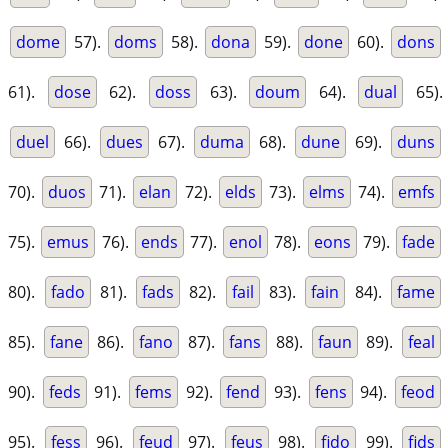
dome
57).
doms
58).
dona
59).
done
60).
dons
61).
dose
62).
doss
63).
doum
64).
dual
65).
duel
66).
dues
67).
duma
68).
dune
69).
duns
70).
duos
71).
elan
72).
elds
73).
elms
74).
emfs
75).
emus
76).
ends
77).
enol
78).
eons
79).
fade
80).
fado
81).
fads
82).
fail
83).
fain
84).
fame
85).
fane
86).
fano
87).
fans
88).
faun
89).
feal
90).
feds
91).
fems
92).
fend
93).
fens
94).
feod
95).
fess
96).
feud
97).
feus
98).
fido
99).
fids