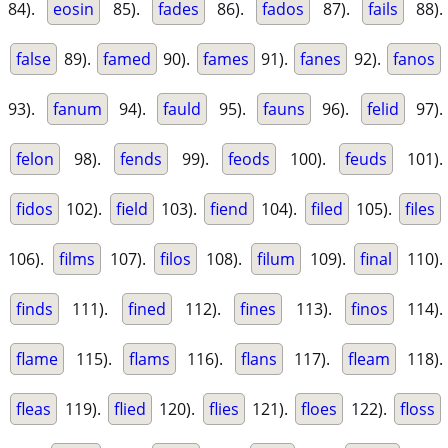
84).
eosin
85).
fades
86).
fados
87).
fails
88).
false
89).
famed
90).
fames
91).
fanes
92).
fanos
93).
fanum
94).
fauld
95).
fauns
96).
felid
97).
felon
98).
fends
99).
feods
100).
feuds
101).
fidos
102).
field
103).
fiend
104).
filed
105).
files
106).
films
107).
filos
108).
filum
109).
final
110).
finds
111).
fined
112).
fines
113).
finos
114).
flame
115).
flams
116).
flans
117).
fleam
118).
fleas
119).
flied
120).
flies
121).
floes
122).
floss