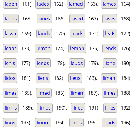
laden
161).
lades
162).
lamed
163).
lames
164).
lands
165).
lanes
166).
lased
167).
lases
168).
lasso
169).
lauds
170).
leads
171).
leafs
172).
leans
173).
leman
174).
lemon
175).
lends
176).
lenis
177).
lenos
178).
leuds
179).
liane
180).
lidos
181).
liens
182).
lieus
183).
liman
184).
limas
185).
limed
186).
limen
187).
limes
188).
limns
189).
limos
190).
lined
191).
lines
192).
linos
193).
linum
194).
lions
195).
loads
196).