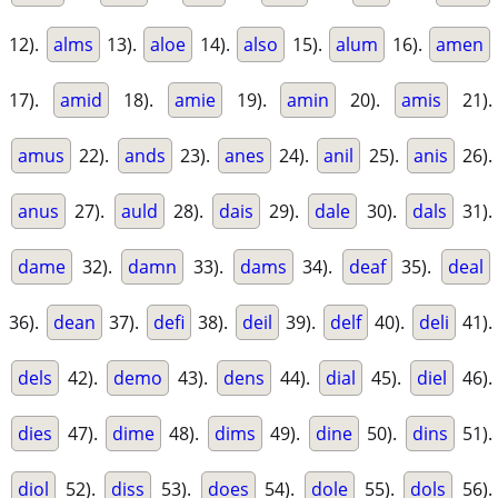
12).
alms
13).
aloe
14).
also
15).
alum
16).
amen
17).
amid
18).
amie
19).
amin
20).
amis
21).
amus
22).
ands
23).
anes
24).
anil
25).
anis
26).
anus
27).
auld
28).
dais
29).
dale
30).
dals
31).
dame
32).
damn
33).
dams
34).
deaf
35).
deal
36).
dean
37).
defi
38).
deil
39).
delf
40).
deli
41).
dels
42).
demo
43).
dens
44).
dial
45).
diel
46).
dies
47).
dime
48).
dims
49).
dine
50).
dins
51).
diol
52).
diss
53).
does
54).
dole
55).
dols
56).