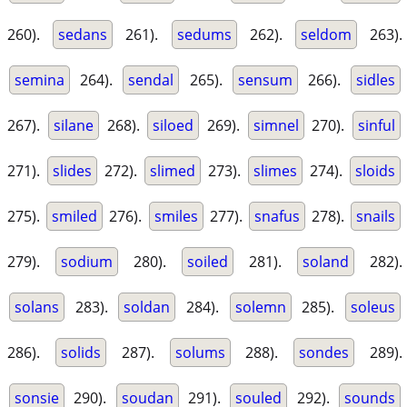
260).
sedans
261).
sedums
262).
seldom
263).
semina
264).
sendal
265).
sensum
266).
sidles
267).
silane
268).
siloed
269).
simnel
270).
sinful
271).
slides
272).
slimed
273).
slimes
274).
sloids
275).
smiled
276).
smiles
277).
snafus
278).
snails
279).
sodium
280).
soiled
281).
soland
282).
solans
283).
soldan
284).
solemn
285).
soleus
286).
solids
287).
solums
288).
sondes
289).
sonsie
290).
soudan
291).
souled
292).
sounds