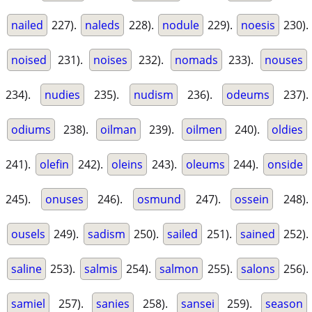
nailed
227).
naleds
228).
nodule
229).
noesis
230).
noised
231).
noises
232).
nomads
233).
nouses
234).
nudies
235).
nudism
236).
odeums
237).
odiums
238).
oilman
239).
oilmen
240).
oldies
241).
olefin
242).
oleins
243).
oleums
244).
onside
245).
onuses
246).
osmund
247).
ossein
248).
ousels
249).
sadism
250).
sailed
251).
sained
252).
saline
253).
salmis
254).
salmon
255).
salons
256).
samiel
257).
sanies
258).
sansei
259).
season