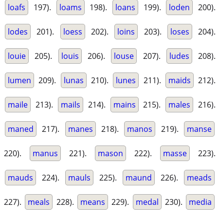
loafs
197).
loams
198).
loans
199).
loden
200).
lodes
201).
loess
202).
loins
203).
loses
204).
louie
205).
louis
206).
louse
207).
ludes
208).
lumen
209).
lunas
210).
lunes
211).
maids
212).
maile
213).
mails
214).
mains
215).
males
216).
maned
217).
manes
218).
manos
219).
manse
220).
manus
221).
mason
222).
masse
223).
mauds
224).
mauls
225).
maund
226).
meads
227).
meals
228).
means
229).
medal
230).
media