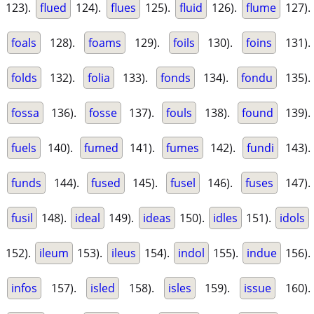
123).
flued
124).
flues
125).
fluid
126).
flume
127).
foals
128).
foams
129).
foils
130).
foins
131).
folds
132).
folia
133).
fonds
134).
fondu
135).
fossa
136).
fosse
137).
fouls
138).
found
139).
fuels
140).
fumed
141).
fumes
142).
fundi
143).
funds
144).
fused
145).
fusel
146).
fuses
147).
fusil
148).
ideal
149).
ideas
150).
idles
151).
idols
152).
ileum
153).
ileus
154).
indol
155).
indue
156).
infos
157).
isled
158).
isles
159).
issue
160).