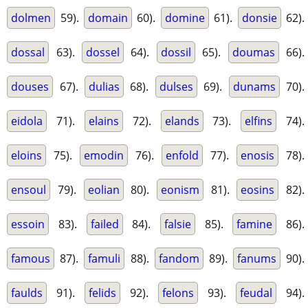
dolmen
59).
domain
60).
domine
61).
donsie
62).
dossal
63).
dossel
64).
dossil
65).
doumas
66).
douses
67).
dulias
68).
dulses
69).
dunams
70).
eidola
71).
elains
72).
elands
73).
elfins
74).
eloins
75).
emodin
76).
enfold
77).
enosis
78).
ensoul
79).
eolian
80).
eonism
81).
eosins
82).
essoin
83).
failed
84).
falsie
85).
famine
86).
famous
87).
famuli
88).
fandom
89).
fanums
90).
faulds
91).
felids
92).
felons
93).
feudal
94).