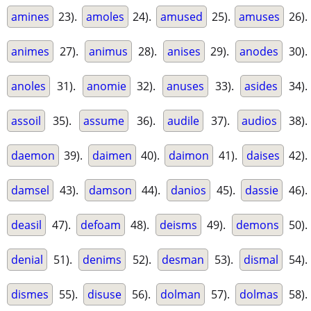
amines
23).
amoles
24).
amused
25).
amuses
26).
animes
27).
animus
28).
anises
29).
anodes
30).
anoles
31).
anomie
32).
anuses
33).
asides
34).
assoil
35).
assume
36).
audile
37).
audios
38).
daemon
39).
daimen
40).
daimon
41).
daises
42).
damsel
43).
damson
44).
danios
45).
dassie
46).
deasil
47).
defoam
48).
deisms
49).
demons
50).
denial
51).
denims
52).
desman
53).
dismal
54).
dismes
55).
disuse
56).
dolman
57).
dolmas
58).