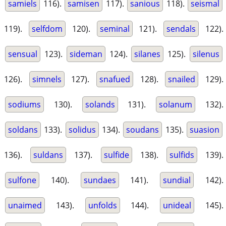
samiels
116).
samisen
117).
sanious
118).
seismal
119).
selfdom
120).
seminal
121).
sendals
122).
sensual
123).
sideman
124).
silanes
125).
silenus
126).
simnels
127).
snafued
128).
snailed
129).
sodiums
130).
solands
131).
solanum
132).
soldans
133).
solidus
134).
soudans
135).
suasion
136).
suldans
137).
sulfide
138).
sulfids
139).
sulfone
140).
sundaes
141).
sundial
142).
unaimed
143).
unfolds
144).
unideal
145).