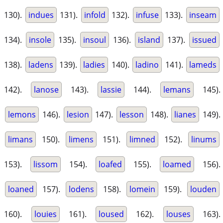
130).
indues
131).
infold
132).
infuse
133).
inseam
134).
insole
135).
insoul
136).
island
137).
issued
138).
ladens
139).
ladies
140).
ladino
141).
lameds
142).
lanose
143).
lassie
144).
lemans
145).
lemons
146).
lesion
147).
lesson
148).
lianes
149).
limans
150).
limens
151).
limned
152).
linums
153).
lissom
154).
loafed
155).
loamed
156).
loaned
157).
lodens
158).
lomein
159).
louden
160).
louies
161).
loused
162).
louses
163).