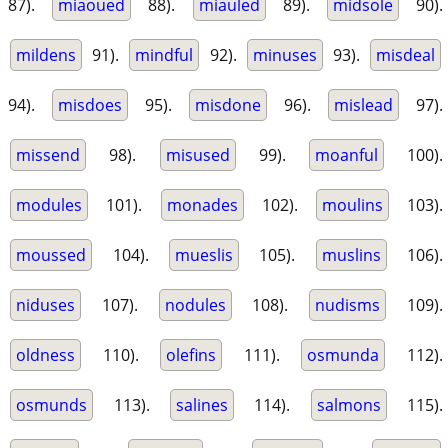
87).
miaoued
88).
miauled
89).
midsole
90).
mildens
91).
mindful
92).
minuses
93).
misdeal
94).
misdoes
95).
misdone
96).
mislead
97).
missend
98).
misused
99).
moanful
100).
modules
101).
monades
102).
moulins
103).
moussed
104).
mueslis
105).
muslins
106).
niduses
107).
nodules
108).
nudisms
109).
oldness
110).
olefins
111).
osmunda
112).
osmunds
113).
salines
114).
salmons
115).