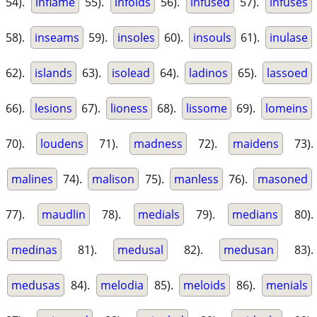
54).
inflame
55).
infolds
56).
infused
57).
infuses
58).
inseams
59).
insoles
60).
insouls
61).
inulase
62).
islands
63).
isolead
64).
ladinos
65).
lassoed
66).
lesions
67).
lioness
68).
lissome
69).
lomeins
70).
loudens
71).
madness
72).
maidens
73).
malines
74).
malison
75).
manless
76).
masoned
77).
maudlin
78).
medials
79).
medians
80).
medinas
81).
medusal
82).
medusan
83).
medusas
84).
melodia
85).
meloids
86).
menials