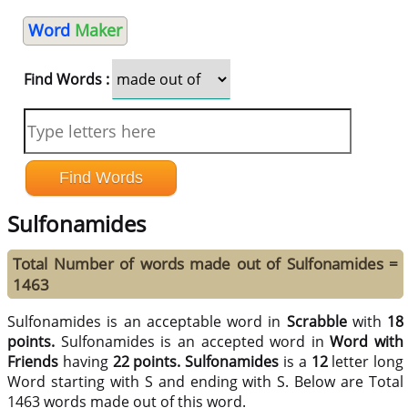
Word
Maker
Find Words :
Sulfonamides
Total Number of words made out of Sulfonamides =
1463
Sulfonamides is an acceptable word in
Scrabble
with
18
points.
Sulfonamides is an accepted word in
Word with
Friends
having
22 points.
Sulfonamides
is a
12
letter long
Word starting with S and ending with S. Below are Total
1463 words made out of this word.