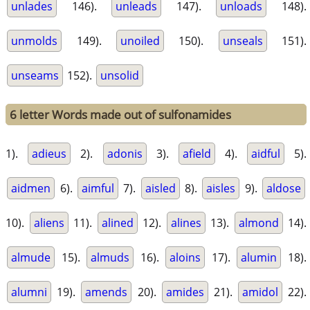
unlades
146).
unleads
147).
unloads
148).
unmolds
149).
unoiled
150).
unseals
151).
unseams
152).
unsolid
6 letter Words made out of sulfonamides
1).
adieus
2).
adonis
3).
afield
4).
aidful
5).
aidmen
6).
aimful
7).
aisled
8).
aisles
9).
aldose
10).
aliens
11).
alined
12).
alines
13).
almond
14).
almude
15).
almuds
16).
aloins
17).
alumin
18).
alumni
19).
amends
20).
amides
21).
amidol
22).