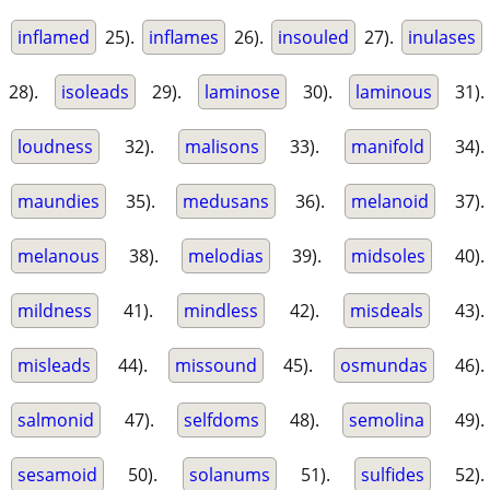
inflamed
25).
inflames
26).
insouled
27).
inulases
28).
isoleads
29).
laminose
30).
laminous
31).
loudness
32).
malisons
33).
manifold
34).
maundies
35).
medusans
36).
melanoid
37).
melanous
38).
melodias
39).
midsoles
40).
mildness
41).
mindless
42).
misdeals
43).
misleads
44).
missound
45).
osmundas
46).
salmonid
47).
selfdoms
48).
semolina
49).
sesamoid
50).
solanums
51).
sulfides
52).