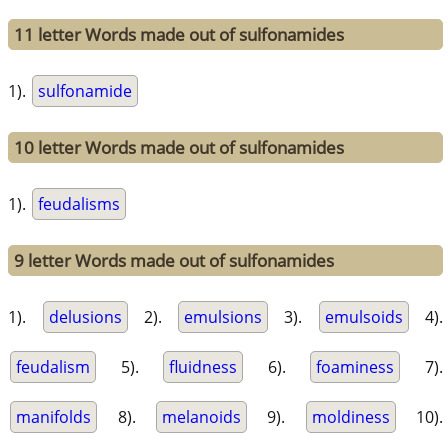
11 letter Words made out of sulfonamides
1).
sulfonamide
10 letter Words made out of sulfonamides
1).
feudalisms
9 letter Words made out of sulfonamides
1).
delusions
2).
emulsions
3).
emulsoids
4).
feudalism
5).
fluidness
6).
foaminess
7).
manifolds
8).
melanoids
9).
moldiness
10).