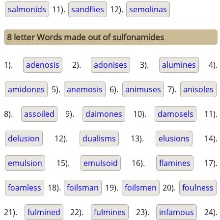
salmonids
11).
sandflies
12).
semolinas
8 letter Words made out of sulfonamides
1).
adenosis
2).
adonises
3).
alumines
4).
amidones
5).
anemosis
6).
animuses
7).
anisoles
8).
assoiled
9).
daimones
10).
damosels
11).
delusion
12).
dualisms
13).
elusions
14).
emulsion
15).
emulsoid
16).
flamines
17).
foamless
18).
foilsman
19).
foilsmen
20).
foulness
21).
fulmined
22).
fulmines
23).
infamous
24).