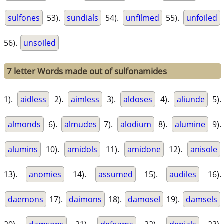
sulfones
53).
sundials
54).
unfilmed
55).
unfoiled
56).
unsoiled
7 letter Words made out of sulfonamides
1).
aidless
2).
aimless
3).
aldoses
4).
aliunde
5).
almonds
6).
almudes
7).
alodium
8).
alumine
9).
alumins
10).
amidols
11).
amidone
12).
anisole
13).
anomies
14).
assumed
15).
audiles
16).
daemons
17).
daimons
18).
damosel
19).
damsels