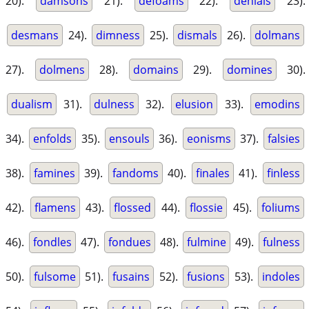
20).
damsons
21).
defoams
22).
denials
23).
desmans
24).
dimness
25).
dismals
26).
dolmans
27).
dolmens
28).
domains
29).
domines
30).
dualism
31).
dulness
32).
elusion
33).
emodins
34).
enfolds
35).
ensouls
36).
eonisms
37).
falsies
38).
famines
39).
fandoms
40).
finales
41).
finless
42).
flamens
43).
flossed
44).
flossie
45).
foliums
46).
fondles
47).
fondues
48).
fulmine
49).
fulness
50).
fulsome
51).
fusains
52).
fusions
53).
indoles