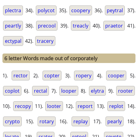
plectra
34).
polycot
35).
coopery
36).
peytral
37).
peartly
38).
precool
39).
treacly
40).
praetor
41).
ectypal
42).
tracery
6 letter Words made out of corporately
1).
rector
2).
copter
3).
ropery
4).
cooper
5).
coplot
6).
rectal
7).
looper
8).
elytra
9).
rooter
10).
recopy
11).
looter
12).
report
13).
replot
14).
crypto
15).
rotary
16).
replay
17).
pearly
18).
locate
19).
crater
20).
retool
21).
coyote
22).