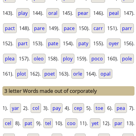
143).
play
144).
oral
145).
pear
146).
peal
147).
pact
148).
pare
149).
pace
150).
carr
151).
parr
152).
part
153).
pate
154).
paty
155).
oyer
156).
plea
157).
oleo
158).
ploy
159).
poco
160).
pole
161).
plot
162).
poet
163).
orle
164).
opal
3 letter Words made out of corporately
1).
yar
2).
col
3).
pay
4).
cep
5).
toe
6).
pea
7).
cel
8).
pat
9).
tel
10).
coo
11).
yet
12).
par
13).