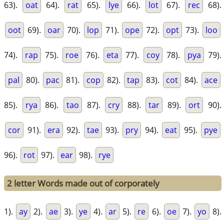
63).
oat
64).
rat
65).
lye
66).
lot
67).
rec
68).
oot
69).
oar
70).
lop
71).
ope
72).
opt
73).
loo
74).
rap
75).
roe
76).
eta
77).
coy
78).
pya
79).
pal
80).
pac
81).
cop
82).
tap
83).
cot
84).
ace
85).
rya
86).
tao
87).
cry
88).
tar
89).
ort
90).
cor
91).
era
92).
tae
93).
pry
94).
eat
95).
pye
96).
rot
97).
ear
98).
rye
2 letter Words made out of corporately
1).
ay
2).
ae
3).
ye
4).
ar
5).
re
6).
oe
7).
yo
8).