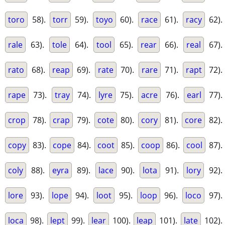
toro
58).
torr
59).
toyo
60).
race
61).
racy
62).
rale
63).
tole
64).
tool
65).
rear
66).
real
67).
rato
68).
reap
69).
rate
70).
rare
71).
rapt
72).
rape
73).
tray
74).
lyre
75).
acre
76).
earl
77).
crop
78).
crap
79).
cote
80).
cory
81).
core
82).
copy
83).
cope
84).
coot
85).
coop
86).
cool
87).
coly
88).
eyra
89).
lace
90).
lota
91).
lory
92).
lore
93).
lope
94).
loot
95).
loop
96).
loco
97).
loca
98).
lept
99).
lear
100).
leap
101).
late
102).