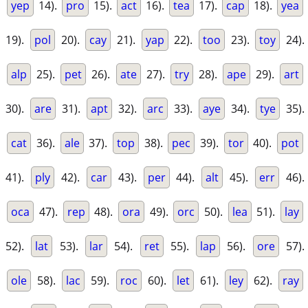
yep
14).
pro
15).
act
16).
tea
17).
cap
18).
yea
19).
pol
20).
cay
21).
yap
22).
too
23).
toy
24).
alp
25).
pet
26).
ate
27).
try
28).
ape
29).
art
30).
are
31).
apt
32).
arc
33).
aye
34).
tye
35).
cat
36).
ale
37).
top
38).
pec
39).
tor
40).
pot
41).
ply
42).
car
43).
per
44).
alt
45).
err
46).
oca
47).
rep
48).
ora
49).
orc
50).
lea
51).
lay
52).
lat
53).
lar
54).
ret
55).
lap
56).
ore
57).
ole
58).
lac
59).
roc
60).
let
61).
ley
62).
ray