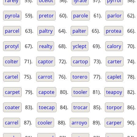
rarely
55).
ocelot
56).
lyrate
57).
pyrrol
58).
pyrola
59).
pretor
60).
parole
61).
parlor
62).
parcel
63).
paltry
64).
palter
65).
protea
66).
protyl
67).
realty
68).
yclept
69).
calory
70).
colter
71).
captor
72).
cartop
73).
carter
74).
cartel
75).
carrot
76).
torero
77).
caplet
78).
carpet
79).
capote
80).
tooler
81).
teapoy
82).
coater
83).
toecap
84).
trocar
85).
torpor
86).
carrel
87).
cooler
88).
arroyo
89).
carper
90).