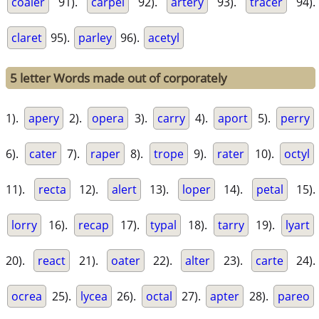
coaler
91).
carpel
92).
artery
93).
tracer
94).
claret
95).
parley
96).
acetyl
5 letter Words made out of corporately
1).
apery
2).
opera
3).
carry
4).
aport
5).
perry
6).
cater
7).
raper
8).
trope
9).
rater
10).
octyl
11).
recta
12).
alert
13).
loper
14).
petal
15).
lorry
16).
recap
17).
typal
18).
tarry
19).
lyart
20).
react
21).
oater
22).
alter
23).
carte
24).
ocrea
25).
lycea
26).
octal
27).
apter
28).
pareo