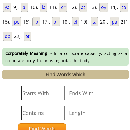
ya
9).
al
10).
la
11).
er
12).
at
13).
oy
14).
to
15).
pe
16).
lo
17).
or
18).
el
19).
ta
20).
pa
21).
op
22).
et
Corporately Meaning :-
In a corporate capacity; acting as a
corporate body. In- or as regarda- the body.
Find Words which