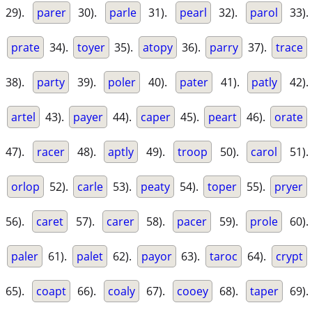
29).
parer
30).
parle
31).
pearl
32).
parol
33).
prate
34).
toyer
35).
atopy
36).
parry
37).
trace
38).
party
39).
poler
40).
pater
41).
patly
42).
artel
43).
payer
44).
caper
45).
peart
46).
orate
47).
racer
48).
aptly
49).
troop
50).
carol
51).
orlop
52).
carle
53).
peaty
54).
toper
55).
pryer
56).
caret
57).
carer
58).
pacer
59).
prole
60).
paler
61).
palet
62).
payor
63).
taroc
64).
crypt
65).
coapt
66).
coaly
67).
cooey
68).
taper
69).