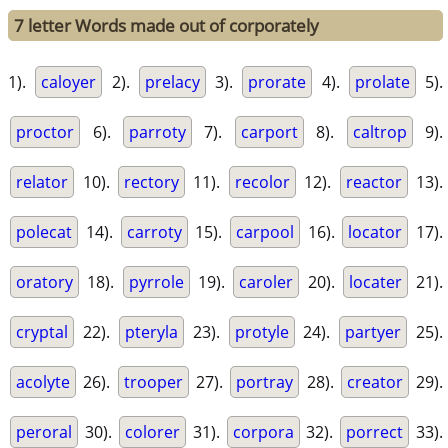
7 letter Words made out of corporately
1).
caloyer
2).
prelacy
3).
prorate
4).
prolate
5).
proctor
6).
parroty
7).
carport
8).
caltrop
9).
relator
10).
rectory
11).
recolor
12).
reactor
13).
polecat
14).
carroty
15).
carpool
16).
locator
17).
oratory
18).
pyrrole
19).
caroler
20).
locater
21).
cryptal
22).
pteryla
23).
protyle
24).
partyer
25).
acolyte
26).
trooper
27).
portray
28).
creator
29).
peroral
30).
colorer
31).
corpora
32).
porrect
33).