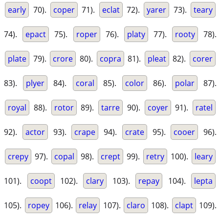
early
70).
coper
71).
eclat
72).
yarer
73).
teary
74).
epact
75).
roper
76).
platy
77).
rooty
78).
plate
79).
crore
80).
copra
81).
pleat
82).
corer
83).
plyer
84).
coral
85).
color
86).
polar
87).
royal
88).
rotor
89).
tarre
90).
coyer
91).
ratel
92).
actor
93).
crape
94).
crate
95).
cooer
96).
crepy
97).
copal
98).
crept
99).
retry
100).
leary
101).
coopt
102).
clary
103).
repay
104).
lepta
105).
ropey
106).
relay
107).
claro
108).
clapt
109).