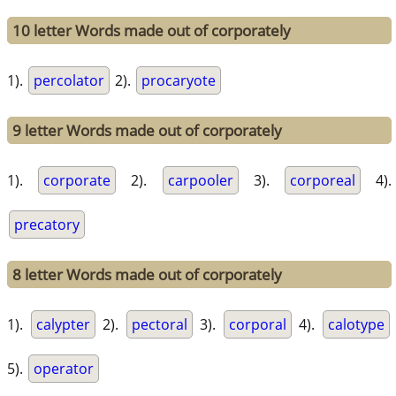
10 letter Words made out of corporately
1).
percolator
2).
procaryote
9 letter Words made out of corporately
1).
corporate
2).
carpooler
3).
corporeal
4).
precatory
8 letter Words made out of corporately
1).
calypter
2).
pectoral
3).
corporal
4).
calotype
5).
operator