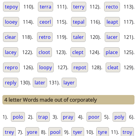
tepoy
110).
terra
111).
terry
112).
recto
113).
looey
114).
ceorl
115).
tepal
116).
leapt
117).
clear
118).
retro
119).
taler
120).
lacer
121).
lacey
122).
cloot
123).
clept
124).
place
125).
repro
126).
loopy
127).
repot
128).
cleat
129).
reply
130).
later
131).
layer
4 letter Words made out of corporately
1).
polo
2).
trap
3).
pray
4).
poor
5).
poly
6).
trey
7).
yore
8).
pool
9).
tyer
10).
tyre
11).
troy