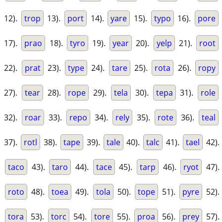
12).
trop
13).
port
14).
yare
15).
typo
16).
pore
17).
prao
18).
tyro
19).
year
20).
yelp
21).
root
22).
prat
23).
type
24).
tare
25).
rota
26).
ropy
27).
tear
28).
rope
29).
tela
30).
tepa
31).
role
32).
roar
33).
repo
34).
rely
35).
rote
36).
teal
37).
rotl
38).
tape
39).
tale
40).
talc
41).
tael
42).
taco
43).
taro
44).
tace
45).
tarp
46).
ryot
47).
roto
48).
toea
49).
tola
50).
tope
51).
pyre
52).
tora
53).
torc
54).
tore
55).
proa
56).
prey
57).