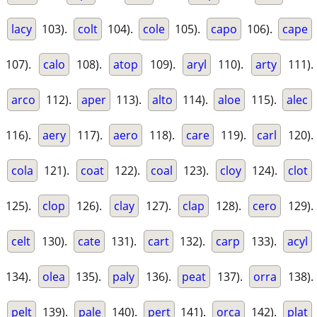
lacy
103).
colt
104).
cole
105).
capo
106).
cape
107).
calo
108).
atop
109).
aryl
110).
arty
111).
arco
112).
aper
113).
alto
114).
aloe
115).
alec
116).
aery
117).
aero
118).
care
119).
carl
120).
cola
121).
coat
122).
coal
123).
cloy
124).
clot
125).
clop
126).
clay
127).
clap
128).
cero
129).
celt
130).
cate
131).
cart
132).
carp
133).
acyl
134).
olea
135).
paly
136).
peat
137).
orra
138).
pelt
139).
pale
140).
pert
141).
orca
142).
plat