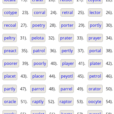
cotype
23).
corral
24).
retral
25).
lector
26).
recoal
27).
poetry
28).
porter
29).
portly
30).
peltry
31).
pelota
32).
prater
33).
prayer
34).
preact
35).
patrol
36).
pertly
37).
portal
38).
poorer
39).
poorly
40).
player
41).
plater
42).
placet
43).
placer
44).
peyotl
45).
petrol
46).
partly
47).
parrot
48).
parrel
49).
orator
50).
oracle
51).
raptly
52).
raptor
53).
oocyte
54).