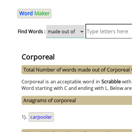
Word
Maker
Find Words :
Corporeal
Total Number of words made out of Corporeal 
Corporeal is an acceptable word in
Scrabble
wit
Word starting with C and ending with L. Below are
Anagrams of corporeal
1).
carpooler