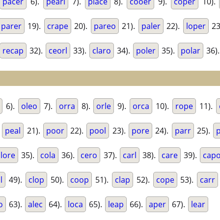
pacer
6).
pearl
7).
place
8).
cooer
9).
coper
10).
parer
19).
crape
20).
pareo
21).
paler
22).
loper
23
recap
32).
ceorl
33).
claro
34).
poler
35).
polar
36)
6).
oleo
7).
orra
8).
orle
9).
orca
10).
rope
11).
.
peal
21).
poor
22).
pool
23).
pore
24).
parr
25).
lore
35).
cola
36).
cero
37).
carl
38).
care
39).
cap
l
49).
clop
50).
coop
51).
clap
52).
cope
53).
carr
o
63).
alec
64).
loca
65).
leap
66).
aper
67).
lear