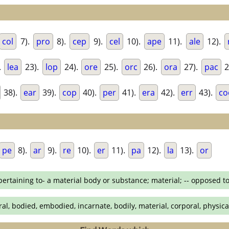
col
7).
pro
8).
cep
9).
cel
10).
ape
11).
ale
12).
.
lea
23).
lop
24).
ore
25).
orc
26).
ora
27).
pac
2
38).
ear
39).
cop
40).
per
41).
era
42).
err
43).
co
pe
8).
ar
9).
re
10).
er
11).
pa
12).
la
13).
or
pertaining to- a material body or substance; material; -- opposed to
ral, bodied, embodied, incarnate, bodily, material, corporal, physica