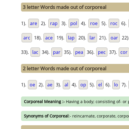
3 letter Words made out of corporeal
1).
are
2).
rap
3).
pol
4).
roe
5).
roc
6).
arc
18).
ace
19).
lap
20).
lar
21).
oar
22)
33).
lac
34).
par
35).
pea
36).
pec
37).
cor
2 letter Words made out of corporeal
1).
oe
2).
ae
3).
al
4).
op
5).
el
6).
lo
7).
Corporeal Meaning :-
Having a body; consisting of- or 
Synonyms of Corporeal
:- reincarnate, corporate, corpo