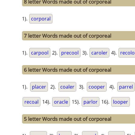
8 letter Words made out of corporeal
1).
corporal
7 letter Words made out of corporeal
1).
carpool
2).
precool
3).
caroler
4).
recolo
6 letter Words made out of corporeal
1).
placer
2).
coaler
3).
cooper
4).
parrel
recoal
14).
oracle
15).
parlor
16).
looper
5 letter Words made out of corporeal