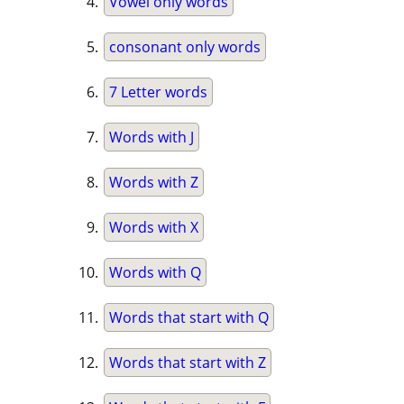
Vowel only words
consonant only words
7 Letter words
Words with J
Words with Z
Words with X
Words with Q
Words that start with Q
Words that start with Z