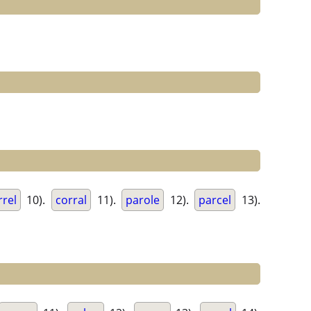
rrel
10).
corral
11).
parole
12).
parcel
13).