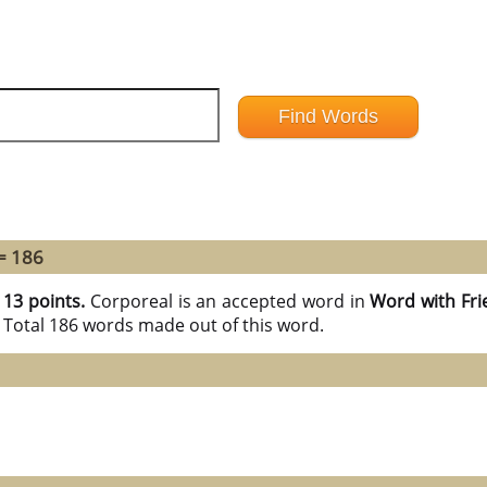
= 186
h
13 points.
Corporeal is an accepted word in
Word with Fri
 Total 186 words made out of this word.