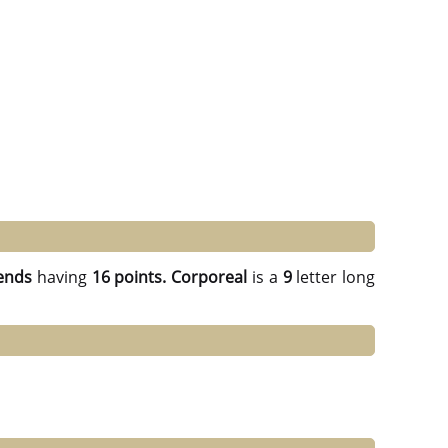
ends
having
16 points.
Corporeal
is a
9
letter long