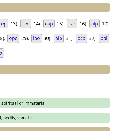
rep
13).
rec
14).
cap
15).
car
16).
alp
17).
8).
ope
29).
loo
30).
ole
31).
oca
32).
pal
o
 spiritual or immaterial.
l, bodily, somatic