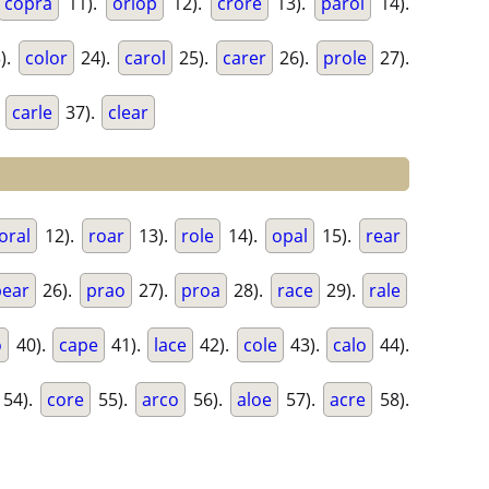
copra
11).
orlop
12).
crore
13).
parol
14).
).
color
24).
carol
25).
carer
26).
prole
27).
.
carle
37).
clear
oral
12).
roar
13).
role
14).
opal
15).
rear
pear
26).
prao
27).
proa
28).
race
29).
rale
o
40).
cape
41).
lace
42).
cole
43).
calo
44).
54).
core
55).
arco
56).
aloe
57).
acre
58).