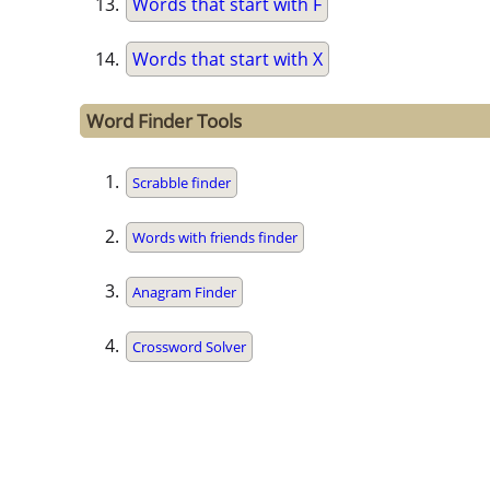
Words that start with F
Words that start with X
Word Finder Tools
Scrabble finder
Words with friends finder
Anagram Finder
Crossword Solver