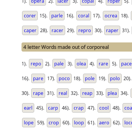
1).
opera
2).
lacer
3).
copal
4).
roper
5).
corer
15).
parle
16).
coral
17).
ocrea
18).
caper
28).
racer
29).
repro
30).
raper
31).
4 letter Words made out of corporeal
1).
repo
2).
pale
3).
olea
4).
rare
5).
pace
16).
pare
17).
poco
18).
pole
19).
polo
20)
30).
rape
31).
real
32).
reap
33).
plea
34).
earl
45).
carp
46).
crap
47).
cool
48).
coa
lope
59).
crop
60).
loop
61).
aero
62).
loc