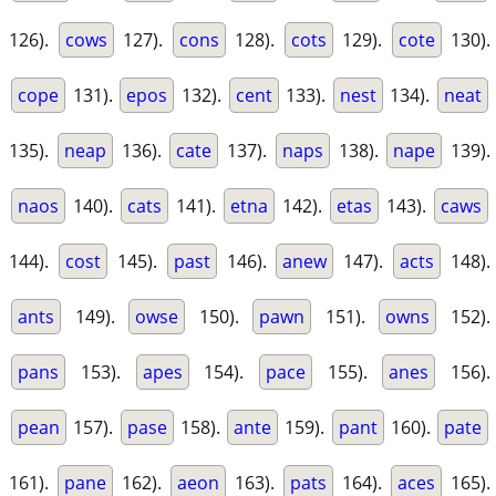
126).
cows
127).
cons
128).
cots
129).
cote
130).
cope
131).
epos
132).
cent
133).
nest
134).
neat
135).
neap
136).
cate
137).
naps
138).
nape
139).
naos
140).
cats
141).
etna
142).
etas
143).
caws
144).
cost
145).
past
146).
anew
147).
acts
148).
ants
149).
owse
150).
pawn
151).
owns
152).
pans
153).
apes
154).
pace
155).
anes
156).
pean
157).
pase
158).
ante
159).
pant
160).
pate
161).
pane
162).
aeon
163).
pats
164).
aces
165).