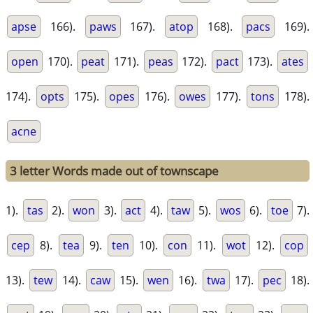
apse
166).
paws
167).
atop
168).
pacs
169).
open
170).
peat
171).
peas
172).
pact
173).
ates
174).
opts
175).
opes
176).
owes
177).
tons
178).
acne
3 letter Words made out of townscape
1).
tas
2).
won
3).
act
4).
taw
5).
wos
6).
toe
7).
cep
8).
tea
9).
ten
10).
con
11).
wot
12).
cop
13).
tew
14).
caw
15).
wen
16).
twa
17).
pec
18).