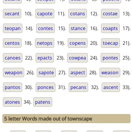
secant
10).
capote
11).
cotans
12).
costae
13).
teopan
14).
contes
15).
stance
16).
coapts
17).
centos
18).
netops
19).
copens
20).
toecap
21).
canoes
22).
epacts
23).
cowpea
24).
pontes
25).
weapon
26).
sapote
27).
aspect
28).
weason
29).
pantos
30).
ponces
31).
pecans
32).
ascent
33).
atones
34).
patens
5 letter Words made out of townscape