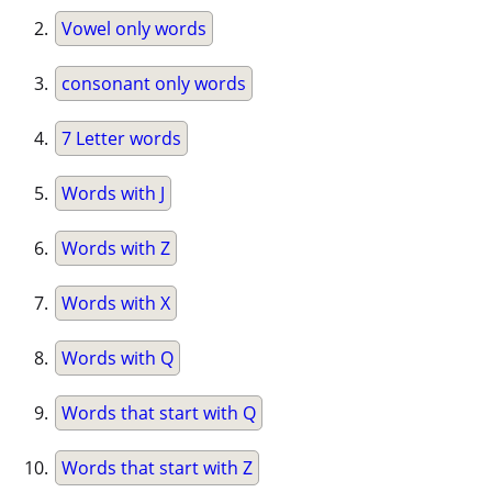
Vowel only words
consonant only words
7 Letter words
Words with J
Words with Z
Words with X
Words with Q
Words that start with Q
Words that start with Z