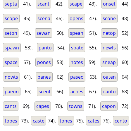
septa
41).
scant
42).
scape
43).
onset
44).
scope
45).
scena
46).
opens
47).
scone
48).
seton
49).
sewan
50).
spean
51).
netop
52).
spawn
53).
panto
54).
spate
55).
newts
56).
space
57).
pones
58).
notes
59).
sneap
60).
nowts
61).
panes
62).
paseo
63).
oaten
64).
paeon
65).
scent
66).
acnes
67).
canto
68).
cants
69).
capes
70).
towns
71).
capon
72).
topes
73).
caste
74).
tones
75).
cates
76).
cento