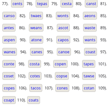
77).
cents
78).
tepas
79).
cesta
80).
canst
81).
canso
82).
twaes
83).
wonts
84).
aeons
85).
antes
86).
weans
87).
ascot
88).
waste
89).
aspen
90).
atone
91).
capos
92).
wants
93).
wanes
94).
canes
95).
canoe
96).
coast
97).
conte
98).
costa
99).
copen
100).
tapes
101).
coset
102).
cotes
103).
copse
104).
tawse
105).
copes
106).
tacos
107).
cones
108).
cotan
109).
coapt
110).
coats