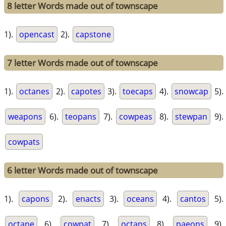
8 letter Words made out of townscape
1).
opencast
2).
capstone
7 letter Words made out of townscape
1).
octanes
2).
capotes
3).
toecaps
4).
snowcap
5).
weapons
6).
teopans
7).
cowpeas
8).
stewpan
9).
cowpats
6 letter Words made out of townscape
1).
capons
2).
enacts
3).
oceans
4).
cantos
5).
octane
6).
cowpat
7).
octans
8).
paeons
9).