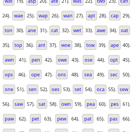
wat
19).
asp
20).
ate
21).
was
22).
two
23).
can
24).
wae
25).
wap
26).
wan
27).
apt
28).
cap
29).
ton
30).
ane
31).
cat
32).
wet
33).
awe
34).
oat
35).
top
36).
ant
37).
woe
38).
tow
39).
ape
40).
awn
41).
pen
42).
owe
43).
ose
44).
opt
45).
ops
46).
ope
47).
ons
48).
sea
49).
sec
50).
one
51).
sen
52).
oes
53).
set
54).
oca
55).
sew
56).
saw
57).
sat
58).
own
59).
pea
60).
pes
61).
paw
62).
pet
63).
pew
64).
pat
65).
pas
66).