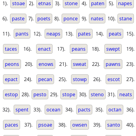
1).
stoae
2).
etnas
3).
stone
4).
paten
5).
napes
6).
paste
7).
poets
8).
ponce
9).
nates
10).
stane
11).
pants
12).
neaps
13).
pates
14).
peats
15).
taces
16).
enact
17).
peans
18).
swept
19).
peons
20).
enows
21).
sweat
22).
pawns
23).
epact
24).
pecan
25).
stowp
26).
escot
27).
estop
28).
pesto
29).
stope
30).
steno
31).
neats
32).
spent
33).
ocean
34).
pacts
35).
octan
36).
paces
37).
psoae
38).
owsen
39).
santo
40).