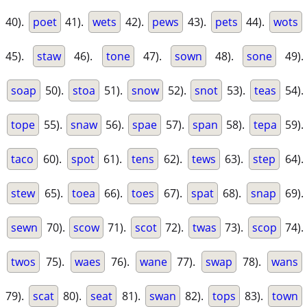
40).
poet
41).
wets
42).
pews
43).
pets
44).
wots
45).
staw
46).
tone
47).
sown
48).
sone
49).
soap
50).
stoa
51).
snow
52).
snot
53).
teas
54).
tope
55).
snaw
56).
spae
57).
span
58).
tepa
59).
taco
60).
spot
61).
tens
62).
tews
63).
step
64).
stew
65).
toea
66).
toes
67).
spat
68).
snap
69).
sewn
70).
scow
71).
scot
72).
twas
73).
scop
74).
twos
75).
waes
76).
wane
77).
swap
78).
wans
79).
scat
80).
seat
81).
swan
82).
tops
83).
town