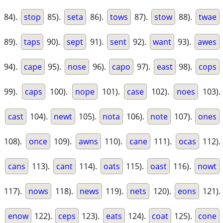
84).
stop
85).
seta
86).
tows
87).
stow
88).
twae
89).
taps
90).
sept
91).
sent
92).
want
93).
awes
94).
cape
95).
nose
96).
capo
97).
east
98).
cops
99).
caps
100).
nope
101).
case
102).
noes
103).
cast
104).
newt
105).
nota
106).
note
107).
ones
108).
once
109).
awns
110).
cane
111).
ocas
112).
cans
113).
cant
114).
oats
115).
oast
116).
nowt
117).
nows
118).
news
119).
nets
120).
eons
121).
enow
122).
ceps
123).
eats
124).
coat
125).
cone