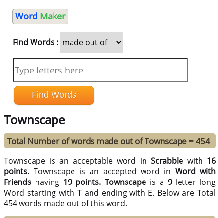
Word
Maker
Find Words :
Townscape
Total Number of words made out of Townscape = 454
Townscape is an acceptable word in
Scrabble
with
16
points.
Townscape is an accepted word in
Word with
Friends
having
19 points.
Townscape
is a
9
letter long
Word starting with T and ending with E. Below are Total
454 words made out of this word.