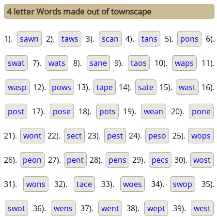
4 letter Words made out of townscape
1).
sawn
2).
taws
3).
scan
4).
tans
5).
pons
6).
swat
7).
wats
8).
sane
9).
taos
10).
waps
11).
wasp
12).
pows
13).
tape
14).
sate
15).
wast
16).
post
17).
pose
18).
pots
19).
wean
20).
pone
21).
wont
22).
sect
23).
pest
24).
peso
25).
wops
26).
peon
27).
pent
28).
pens
29).
pecs
30).
wost
31).
wons
32).
tace
33).
woes
34).
swop
35).
swot
36).
wens
37).
went
38).
wept
39).
west