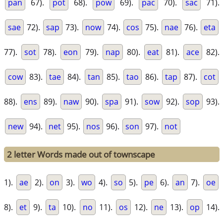
pan
67).
pot
68).
pow
69).
pac
70).
sac
71).
sae
72).
sap
73).
now
74).
cos
75).
nae
76).
eta
77).
sot
78).
eon
79).
nap
80).
eat
81).
ace
82).
cow
83).
tae
84).
tan
85).
tao
86).
tap
87).
cot
88).
ens
89).
naw
90).
spa
91).
sow
92).
sop
93).
new
94).
net
95).
nos
96).
son
97).
not
2 letter Words made out of townscape
1).
ae
2).
on
3).
wo
4).
so
5).
pe
6).
an
7).
oe
8).
et
9).
ta
10).
no
11).
os
12).
ne
13).
op
14).