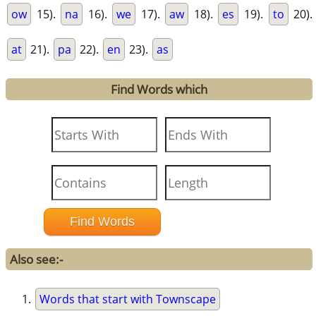
ow
15).
na
16).
we
17).
aw
18).
es
19).
to
20).
at
21).
pa
22).
en
23).
as
Find Words which
Also see:-
Words that start with Townscape