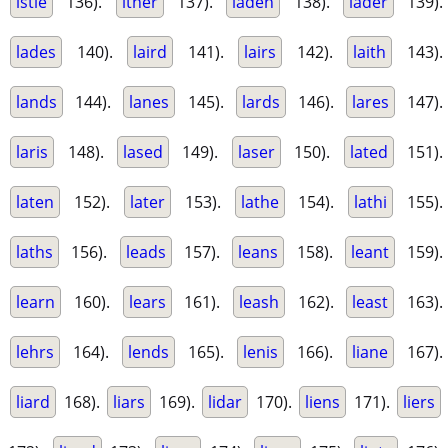
istle
136).
ither
137).
laden
138).
lader
139).
lades
140).
laird
141).
lairs
142).
laith
143).
lands
144).
lanes
145).
lards
146).
lares
147).
laris
148).
lased
149).
laser
150).
lated
151).
laten
152).
later
153).
lathe
154).
lathi
155).
laths
156).
leads
157).
leans
158).
leant
159).
learn
160).
lears
161).
leash
162).
least
163).
lehrs
164).
lends
165).
lenis
166).
liane
167).
liard
168).
liars
169).
lidar
170).
liens
171).
liers