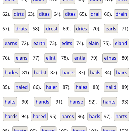
62).
dirts
63).
ditas
64).
dites
65).
drail
66).
drain
67).
drats
68).
drest
69).
dries
70).
earls
71).
earns
72).
earth
73).
edits
74).
elain
75).
eland
76).
elans
77).
elint
78).
entia
79).
etnas
80).
hades
81).
hadst
82).
haets
83).
hails
84).
hairs
85).
haled
86).
haler
87).
hales
88).
halid
89).
halts
90).
hands
91).
hanse
92).
hants
93).
hards
94).
hared
95).
hares
96).
harls
97).
harts