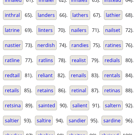
inhaled
61).
inhaler
62).
inhales
63).
instead
64).
inthral
65).
landers
66).
lathers
67).
lathier
68).
latrine
69).
linters
70).
nailers
71).
nailset
72).
nastier
73).
nerdish
74).
randies
75).
ratines
76).
ratline
77).
ratlins
78).
realist
79).
redials
80).
redtail
81).
reliant
82).
renails
83).
rentals
84).
retails
85).
retains
86).
retinal
87).
retinas
88).
retsina
89).
sainted
90).
salient
91).
saltern
92).
saltier
93).
saltire
94).
sandier
95).
sardine
96).