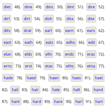
diet
48).
dine
49).
dins
50).
dint
51).
dire
52).
dirl
53).
dirt
54).
dish
55).
dita
56).
dite
57).
dits
58).
drat
59).
earl
60).
earn
61).
ears
62).
east
63).
eath
64).
eats
65).
edhs
66).
edit
67).
elan
68).
elds
69).
elhi
70).
ends
71).
eras
72).
erns
73).
erst
74).
etas
75).
eths
76).
etna
77).
hade
78).
haed
79).
haen
80).
haes
81).
haet
82).
hail
83).
hair
84).
hale
85).
halt
86).
hand
87).
hant
88).
hard
89).
hare
90).
harl
91).
hart