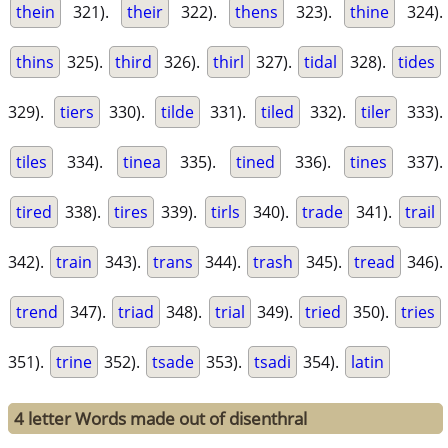
thein
321).
their
322).
thens
323).
thine
324).
thins
325).
third
326).
thirl
327).
tidal
328).
tides
329).
tiers
330).
tilde
331).
tiled
332).
tiler
333).
tiles
334).
tinea
335).
tined
336).
tines
337).
tired
338).
tires
339).
tirls
340).
trade
341).
trail
342).
train
343).
trans
344).
trash
345).
tread
346).
trend
347).
triad
348).
trial
349).
tried
350).
tries
351).
trine
352).
tsade
353).
tsadi
354).
latin
4 letter Words made out of disenthral