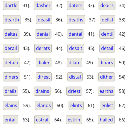
dartle
31).
dasher
32).
daters
33).
deairs
34).
dearth
35).
deasil
36).
deaths
37).
delist
38).
deltas
39).
denial
40).
dental
41).
dentil
42).
derail
43).
derats
44).
desalt
45).
detail
46).
detain
47).
dialer
48).
dilate
49).
dinars
50).
diners
51).
direst
52).
distal
53).
dither
54).
drails
55).
drains
56).
driest
57).
earths
58).
elains
59).
elands
60).
elints
61).
enlist
62).
entail
63).
estral
64).
estrin
65).
hailed
66).