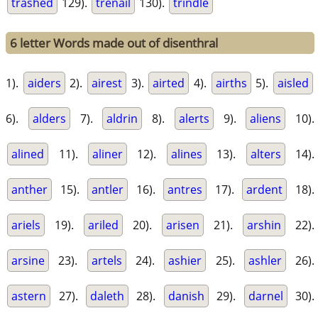
trashed
129).
trenail
130).
trindle
6 letter Words made out of disenthral
1).
aiders
2).
airest
3).
airted
4).
airths
5).
aisled
6).
alders
7).
aldrin
8).
alerts
9).
aliens
10).
alined
11).
aliner
12).
alines
13).
alters
14).
anther
15).
antler
16).
antres
17).
ardent
18).
ariels
19).
ariled
20).
arisen
21).
arshin
22).
arsine
23).
artels
24).
ashier
25).
ashler
26).
astern
27).
daleth
28).
danish
29).
darnel
30).