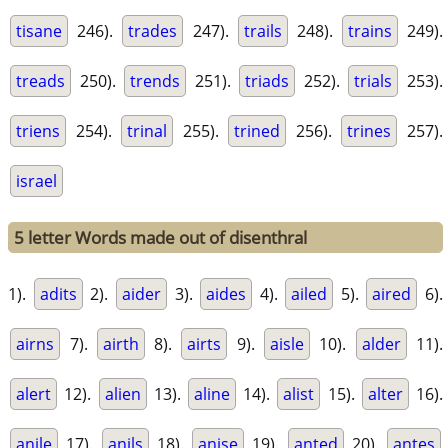
tisane
246).
trades
247).
trails
248).
trains
249).
treads
250).
trends
251).
triads
252).
trials
253).
triens
254).
trinal
255).
trined
256).
trines
257).
israel
5 letter Words made out of disenthral
1).
adits
2).
aider
3).
aides
4).
ailed
5).
aired
6).
airns
7).
airth
8).
airts
9).
aisle
10).
alder
11).
alert
12).
alien
13).
aline
14).
alist
15).
alter
16).
anile
17).
anils
18).
anise
19).
anted
20).
antes