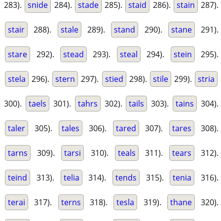
283).
snide
284).
stade
285).
staid
286).
stain
287).
stair
288).
stale
289).
stand
290).
stane
291).
stare
292).
stead
293).
steal
294).
stein
295).
stela
296).
stern
297).
stied
298).
stile
299).
stria
300).
taels
301).
tahrs
302).
tails
303).
tains
304).
taler
305).
tales
306).
tared
307).
tares
308).
tarns
309).
tarsi
310).
teals
311).
tears
312).
teind
313).
telia
314).
tends
315).
tenia
316).
terai
317).
terns
318).
tesla
319).
thane
320).