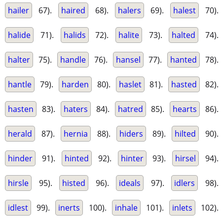
hailer
67).
haired
68).
halers
69).
halest
70).
halide
71).
halids
72).
halite
73).
halted
74).
halter
75).
handle
76).
hansel
77).
hanted
78).
hantle
79).
harden
80).
haslet
81).
hasted
82).
hasten
83).
haters
84).
hatred
85).
hearts
86).
herald
87).
hernia
88).
hiders
89).
hilted
90).
hinder
91).
hinted
92).
hinter
93).
hirsel
94).
hirsle
95).
histed
96).
ideals
97).
idlers
98).
idlest
99).
inerts
100).
inhale
101).
inlets
102).