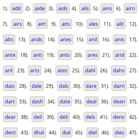
1).
adit
2).
aide
3).
aids
4).
ails
5).
ains
6).
airn
7).
airs
8).
airt
9).
aits
10).
ales
11).
alit
12).
alts
13).
ands
14).
anes
15).
anil
16).
anis
17).
ante
18).
anti
19).
ants
20).
ares
21).
arid
22).
aril
23).
arts
24).
ates
25).
dahl
26).
dahs
27).
dais
28).
dale
29).
dals
30).
dare
31).
darn
32).
dart
33).
dash
34).
date
35).
deal
36).
dean
37).
dear
38).
deil
39).
deli
40).
dels
41).
dens
42).
dent
43).
dhal
44).
dial
45).
diel
46).
dies
47).