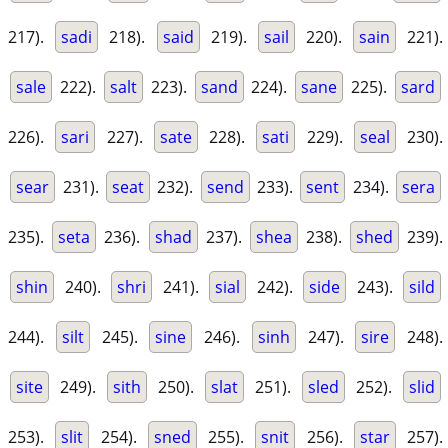
217).
sadi
218).
said
219).
sail
220).
sain
221).
sale
222).
salt
223).
sand
224).
sane
225).
sard
226).
sari
227).
sate
228).
sati
229).
seal
230).
sear
231).
seat
232).
send
233).
sent
234).
sera
235).
seta
236).
shad
237).
shea
238).
shed
239).
shin
240).
shri
241).
sial
242).
side
243).
sild
244).
silt
245).
sine
246).
sinh
247).
sire
248).
site
249).
sith
250).
slat
251).
sled
252).
slid
253).
slit
254).
sned
255).
snit
256).
star
257).