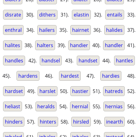
disrate
30).
dithers
31).
elastin
32).
entails
33).
enthral
34).
hailers
35).
hairnet
36).
halides
37).
halites
38).
halters
39).
handier
40).
handler
41).
handles
42).
handsel
43).
handset
44).
hantles
45).
hardens
46).
hardest
47).
hardies
48).
hardset
49).
harslet
50).
hastier
51).
hatreds
52).
heliast
53).
heralds
54).
hernial
55).
hernias
56).
hinders
57).
hinters
58).
hirsled
59).
inearth
60).