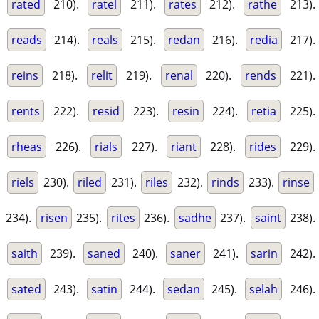
rated
210).
ratel
211).
rates
212).
rathe
213).
reads
214).
reals
215).
redan
216).
redia
217).
reins
218).
relit
219).
renal
220).
rends
221).
rents
222).
resid
223).
resin
224).
retia
225).
rheas
226).
rials
227).
riant
228).
rides
229).
riels
230).
riled
231).
riles
232).
rinds
233).
rinse
234).
risen
235).
rites
236).
sadhe
237).
saint
238).
saith
239).
saned
240).
saner
241).
sarin
242).
sated
243).
satin
244).
sedan
245).
selah
246).