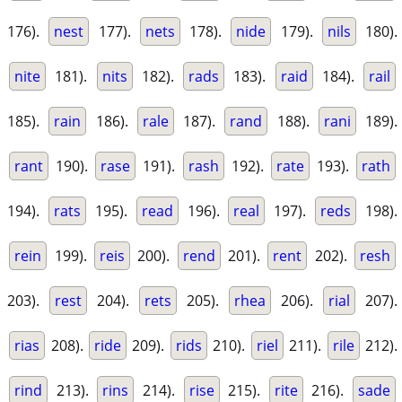
176).
nest
177).
nets
178).
nide
179).
nils
180).
nite
181).
nits
182).
rads
183).
raid
184).
rail
185).
rain
186).
rale
187).
rand
188).
rani
189).
rant
190).
rase
191).
rash
192).
rate
193).
rath
194).
rats
195).
read
196).
real
197).
reds
198).
rein
199).
reis
200).
rend
201).
rent
202).
resh
203).
rest
204).
rets
205).
rhea
206).
rial
207).
rias
208).
ride
209).
rids
210).
riel
211).
rile
212).
rind
213).
rins
214).
rise
215).
rite
216).
sade