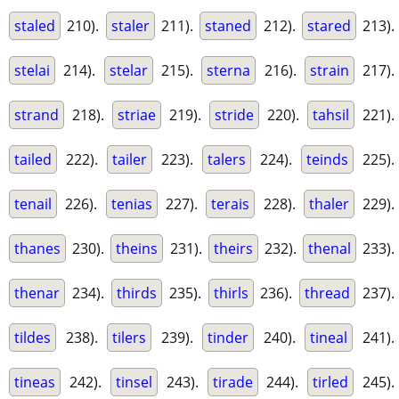
staled
210).
staler
211).
staned
212).
stared
213).
stelai
214).
stelar
215).
sterna
216).
strain
217).
strand
218).
striae
219).
stride
220).
tahsil
221).
tailed
222).
tailer
223).
talers
224).
teinds
225).
tenail
226).
tenias
227).
terais
228).
thaler
229).
thanes
230).
theins
231).
theirs
232).
thenal
233).
thenar
234).
thirds
235).
thirls
236).
thread
237).
tildes
238).
tilers
239).
tinder
240).
tineal
241).
tineas
242).
tinsel
243).
tirade
244).
tirled
245).