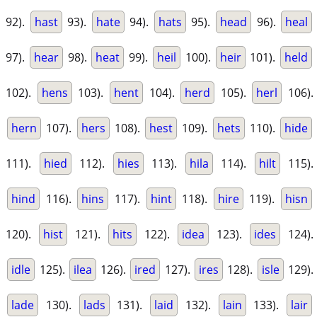
92).
hast
93).
hate
94).
hats
95).
head
96).
heal
97).
hear
98).
heat
99).
heil
100).
heir
101).
held
102).
hens
103).
hent
104).
herd
105).
herl
106).
hern
107).
hers
108).
hest
109).
hets
110).
hide
111).
hied
112).
hies
113).
hila
114).
hilt
115).
hind
116).
hins
117).
hint
118).
hire
119).
hisn
120).
hist
121).
hits
122).
idea
123).
ides
124).
idle
125).
ilea
126).
ired
127).
ires
128).
isle
129).
lade
130).
lads
131).
laid
132).
lain
133).
lair