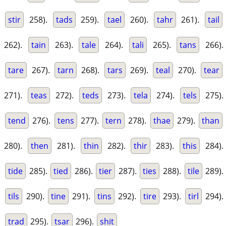
stir
258).
tads
259).
tael
260).
tahr
261).
tail
262).
tain
263).
tale
264).
tali
265).
tans
266).
tare
267).
tarn
268).
tars
269).
teal
270).
tear
271).
teas
272).
teds
273).
tela
274).
tels
275).
tend
276).
tens
277).
tern
278).
thae
279).
than
280).
then
281).
thin
282).
thir
283).
this
284).
tide
285).
tied
286).
tier
287).
ties
288).
tile
289).
tils
290).
tine
291).
tins
292).
tire
293).
tirl
294).
trad
295).
tsar
296).
shit