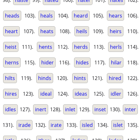
98).
haste
99).
hated
100).
hater
101).
hates
102).
heads
103).
heals
104).
heard
105).
hears
106).
heart
107).
heats
108).
heils
109).
heirs
110).
heist
111).
hents
112).
herds
113).
herls
114).
herns
115).
hider
116).
hides
117).
hilar
118).
hilts
119).
hinds
120).
hints
121).
hired
122).
hires
123).
ideal
124).
ideas
125).
idler
126).
idles
127).
inert
128).
inlet
129).
inset
130).
inter
131).
irade
132).
irate
133).
isled
134).
islet
135).