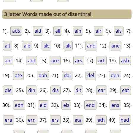
3 letter Words made out of disenthral
1).
ads
2).
aid
3).
ail
4).
ain
5).
air
6).
ais
7).
ait
8).
ale
9).
als
10).
alt
11).
and
12).
ane
13).
ani
14).
ant
15).
are
16).
ars
17).
art
18).
ash
19).
ate
20).
dah
21).
dal
22).
del
23).
den
24).
die
25).
din
26).
dis
27).
dit
28).
ear
29).
eat
30).
edh
31).
eld
32).
els
33).
end
34).
ens
35).
era
36).
ern
37).
ers
38).
eta
39).
eth
40).
had