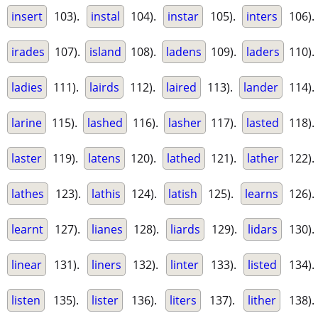
insert
103).
instal
104).
instar
105).
inters
106).
irades
107).
island
108).
ladens
109).
laders
110).
ladies
111).
lairds
112).
laired
113).
lander
114).
larine
115).
lashed
116).
lasher
117).
lasted
118).
laster
119).
latens
120).
lathed
121).
lather
122).
lathes
123).
lathis
124).
latish
125).
learns
126).
learnt
127).
lianes
128).
liards
129).
lidars
130).
linear
131).
liners
132).
linter
133).
listed
134).
listen
135).
lister
136).
liters
137).
lither
138).