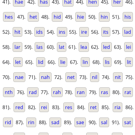
41).
hae
42).
has
43).
hat
44).
hen
45).
her
46).
hes
47).
het
48).
hid
49).
hie
50).
hin
51).
his
52).
hit
53).
ids
54).
ins
55).
ire
56).
its
57).
lad
58).
lar
59).
las
60).
lat
61).
lea
62).
led
63).
lei
64).
let
65).
lid
66).
lie
67).
lin
68).
lis
69).
lit
70).
nae
71).
nah
72).
net
73).
nil
74).
nit
75).
nth
76).
rad
77).
rah
78).
ran
79).
ras
80).
rat
81).
red
82).
rei
83).
res
84).
ret
85).
ria
86).
rid
87).
rin
88).
sad
89).
sae
90).
sal
91).
sat