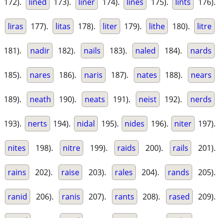
172).
lined
173).
liner
174).
lines
175).
lints
176).
liras
177).
litas
178).
liter
179).
lithe
180).
litre
181).
nadir
182).
nails
183).
naled
184).
nards
185).
nares
186).
naris
187).
nates
188).
nears
189).
neath
190).
neats
191).
neist
192).
nerds
193).
nerts
194).
nidal
195).
nides
196).
niter
197).
nites
198).
nitre
199).
raids
200).
rails
201).
rains
202).
raise
203).
rales
204).
rands
205).
ranid
206).
ranis
207).
rants
208).
rased
209).