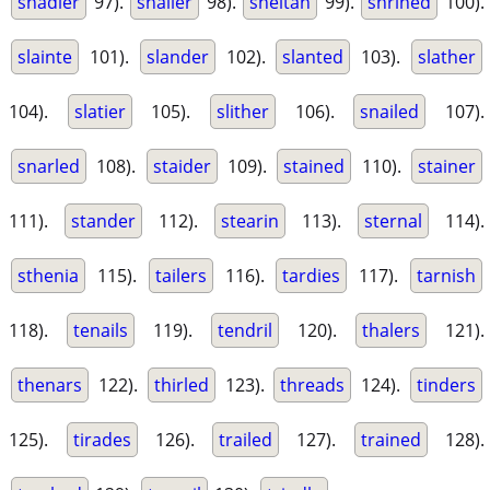
shadier
97).
shalier
98).
sheitan
99).
shrined
100).
slainte
101).
slander
102).
slanted
103).
slather
104).
slatier
105).
slither
106).
snailed
107).
snarled
108).
staider
109).
stained
110).
stainer
111).
stander
112).
stearin
113).
sternal
114).
sthenia
115).
tailers
116).
tardies
117).
tarnish
118).
tenails
119).
tendril
120).
thalers
121).
thenars
122).
thirled
123).
threads
124).
tinders
125).
tirades
126).
trailed
127).
trained
128).