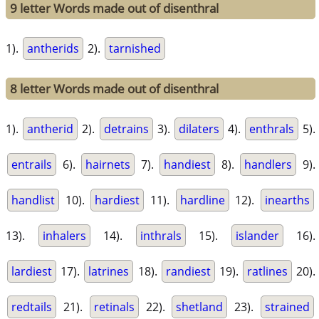
9 letter Words made out of disenthral
1).
antherids
2).
tarnished
8 letter Words made out of disenthral
1).
antherid
2).
detrains
3).
dilaters
4).
enthrals
5).
entrails
6).
hairnets
7).
handiest
8).
handlers
9).
handlist
10).
hardiest
11).
hardline
12).
inearths
13).
inhalers
14).
inthrals
15).
islander
16).
lardiest
17).
latrines
18).
randiest
19).
ratlines
20).
redtails
21).
retinals
22).
shetland
23).
strained