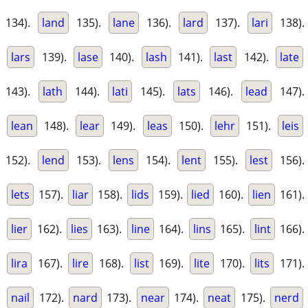
134).
land
135).
lane
136).
lard
137).
lari
138).
lars
139).
lase
140).
lash
141).
last
142).
late
143).
lath
144).
lati
145).
lats
146).
lead
147).
lean
148).
lear
149).
leas
150).
lehr
151).
leis
152).
lend
153).
lens
154).
lent
155).
lest
156).
lets
157).
liar
158).
lids
159).
lied
160).
lien
161).
lier
162).
lies
163).
line
164).
lins
165).
lint
166).
lira
167).
lire
168).
list
169).
lite
170).
lits
171).
nail
172).
nard
173).
near
174).
neat
175).
nerd