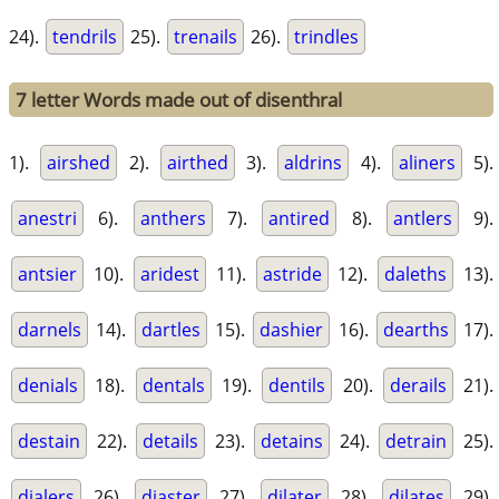
24).
tendrils
25).
trenails
26).
trindles
7 letter Words made out of disenthral
1).
airshed
2).
airthed
3).
aldrins
4).
aliners
5).
anestri
6).
anthers
7).
antired
8).
antlers
9).
antsier
10).
aridest
11).
astride
12).
daleths
13).
darnels
14).
dartles
15).
dashier
16).
dearths
17).
denials
18).
dentals
19).
dentils
20).
derails
21).
destain
22).
details
23).
detains
24).
detrain
25).
dialers
26).
diaster
27).
dilater
28).
dilates
29).