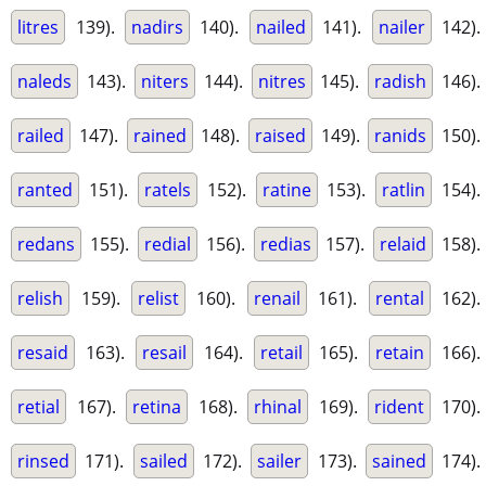
litres
139).
nadirs
140).
nailed
141).
nailer
142).
naleds
143).
niters
144).
nitres
145).
radish
146).
railed
147).
rained
148).
raised
149).
ranids
150).
ranted
151).
ratels
152).
ratine
153).
ratlin
154).
redans
155).
redial
156).
redias
157).
relaid
158).
relish
159).
relist
160).
renail
161).
rental
162).
resaid
163).
resail
164).
retail
165).
retain
166).
retial
167).
retina
168).
rhinal
169).
rident
170).
rinsed
171).
sailed
172).
sailer
173).
sained
174).