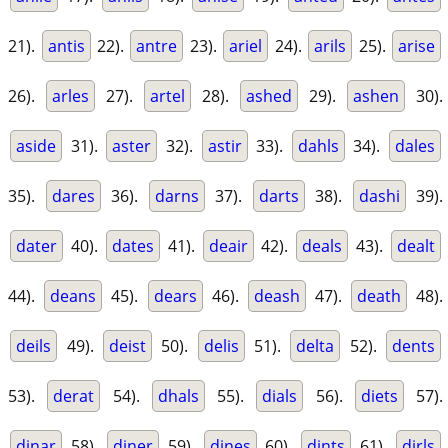
21).
antis
22).
antre
23).
ariel
24).
arils
25).
arise
26).
arles
27).
artel
28).
ashed
29).
ashen
30).
aside
31).
aster
32).
astir
33).
dahls
34).
dales
35).
dares
36).
darns
37).
darts
38).
dashi
39).
dater
40).
dates
41).
deair
42).
deals
43).
dealt
44).
deans
45).
dears
46).
deash
47).
death
48).
deils
49).
deist
50).
delis
51).
delta
52).
dents
53).
derat
54).
dhals
55).
dials
56).
diets
57).
dinar
58).
diner
59).
dines
60).
dints
61).
dirls