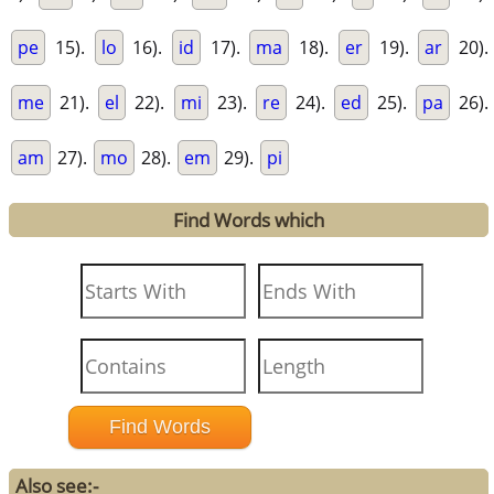
pe
15).
lo
16).
id
17).
ma
18).
er
19).
ar
20).
me
21).
el
22).
mi
23).
re
24).
ed
25).
pa
26).
am
27).
mo
28).
em
29).
pi
Find Words which
Also see:-