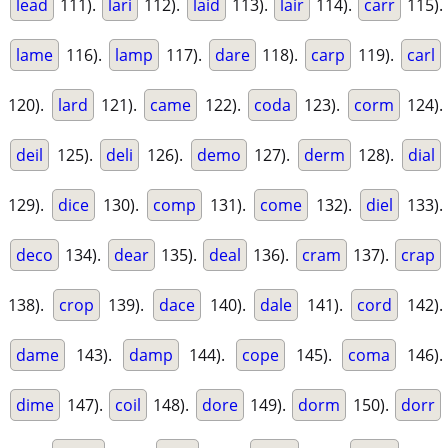
lead
111).
lari
112).
laid
113).
lair
114).
carr
115).
lame
116).
lamp
117).
dare
118).
carp
119).
carl
120).
lard
121).
came
122).
coda
123).
corm
124).
deil
125).
deli
126).
demo
127).
derm
128).
dial
129).
dice
130).
comp
131).
come
132).
diel
133).
deco
134).
dear
135).
deal
136).
cram
137).
crap
138).
crop
139).
dace
140).
dale
141).
cord
142).
dame
143).
damp
144).
cope
145).
coma
146).
dime
147).
coil
148).
dore
149).
dorm
150).
dorr