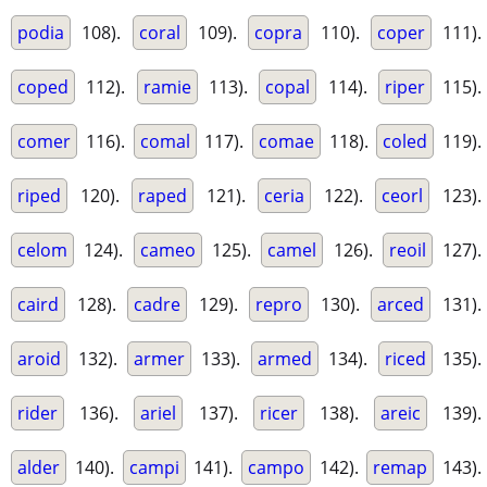
podia
108).
coral
109).
copra
110).
coper
111).
coped
112).
ramie
113).
copal
114).
riper
115).
comer
116).
comal
117).
comae
118).
coled
119).
riped
120).
raped
121).
ceria
122).
ceorl
123).
celom
124).
cameo
125).
camel
126).
reoil
127).
caird
128).
cadre
129).
repro
130).
arced
131).
aroid
132).
armer
133).
armed
134).
riced
135).
rider
136).
ariel
137).
ricer
138).
areic
139).
alder
140).
campi
141).
campo
142).
remap
143).