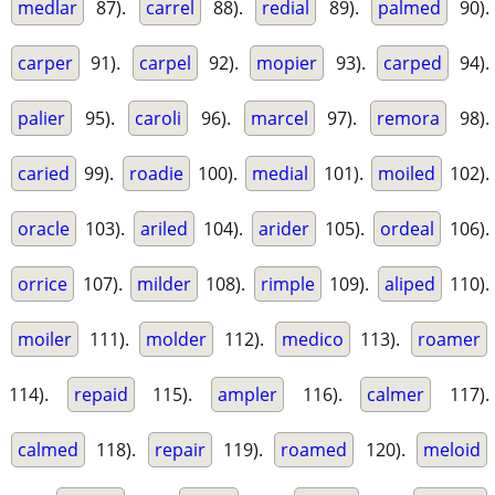
medlar
87).
carrel
88).
redial
89).
palmed
90).
carper
91).
carpel
92).
mopier
93).
carped
94).
palier
95).
caroli
96).
marcel
97).
remora
98).
caried
99).
roadie
100).
medial
101).
moiled
102).
oracle
103).
ariled
104).
arider
105).
ordeal
106).
orrice
107).
milder
108).
rimple
109).
aliped
110).
moiler
111).
molder
112).
medico
113).
roamer
114).
repaid
115).
ampler
116).
calmer
117).
calmed
118).
repair
119).
roamed
120).
meloid