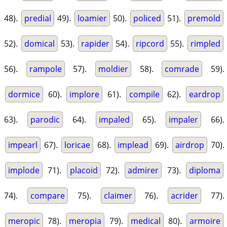
48).
predial
49).
loamier
50).
policed
51).
premold
52).
domical
53).
rapider
54).
ripcord
55).
rimpled
56).
rampole
57).
moldier
58).
comrade
59).
dormice
60).
implore
61).
compile
62).
eardrop
63).
parodic
64).
impaled
65).
impaler
66).
impearl
67).
loricae
68).
implead
69).
airdrop
70).
implode
71).
placoid
72).
admirer
73).
diploma
74).
compare
75).
claimer
76).
acrider
77).
meropic
78).
meropia
79).
medical
80).
armoire