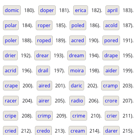
domic
180).
doper
181).
erica
182).
april
183).
polar
184).
roper
185).
poled
186).
acold
187).
poler
188).
roped
189).
acred
190).
pored
191).
drier
192).
drear
193).
dream
194).
drape
195).
acrid
196).
drail
197).
moira
198).
aider
199).
crape
200).
aired
201).
daric
202).
cramp
203).
racer
204).
airer
205).
radio
206).
crore
207).
cripe
208).
crimp
209).
crime
210).
crier
211).
cried
212).
credo
213).
cream
214).
darer
215).