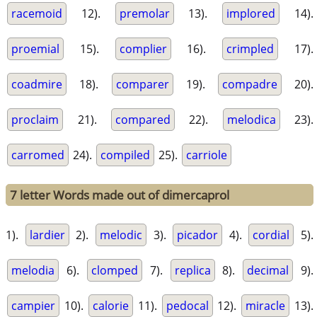
racemoid
12).
premolar
13).
implored
14).
proemial
15).
complier
16).
crimpled
17).
coadmire
18).
comparer
19).
compadre
20).
proclaim
21).
compared
22).
melodica
23).
carromed
24).
compiled
25).
carriole
7 letter Words made out of dimercaprol
1).
lardier
2).
melodic
3).
picador
4).
cordial
5).
melodia
6).
clomped
7).
replica
8).
decimal
9).
campier
10).
calorie
11).
pedocal
12).
miracle
13).