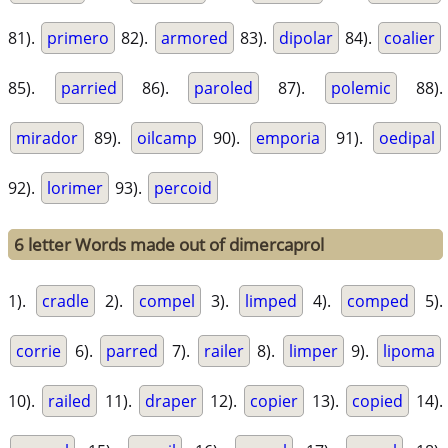
81).
primero
82).
armored
83).
dipolar
84).
coalier
85).
parried
86).
paroled
87).
polemic
88).
mirador
89).
oilcamp
90).
emporia
91).
oedipal
92).
lorimer
93).
percoid
6 letter Words made out of dimercaprol
1).
cradle
2).
compel
3).
limped
4).
comped
5).
corrie
6).
parred
7).
railer
8).
limper
9).
lipoma
10).
railed
11).
draper
12).
copier
13).
copied
14).