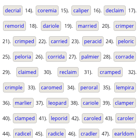
decrial
14).
coremia
15).
caliper
16).
declaim
17).
remorid
18).
dariole
19).
married
20).
crimper
21).
crimped
22).
carried
23).
peracid
24).
peloric
25).
peloria
26).
corrida
27).
palmier
28).
corrade
29).
claimed
30).
reclaim
31).
cramped
32).
crimple
33).
caromed
34).
peroral
35).
lempira
36).
marlier
37).
leopard
38).
cariole
39).
clamper
40).
clamped
41).
leporid
42).
caroled
43).
caroler
44).
radicel
45).
radicle
46).
cradler
47).
earldom