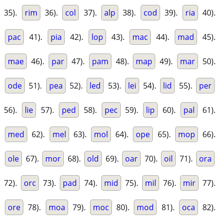
35).
rim
36).
col
37).
alp
38).
cod
39).
ria
40).
pac
41).
pia
42).
lop
43).
mac
44).
mad
45).
mae
46).
par
47).
pam
48).
map
49).
mar
50).
ode
51).
pea
52).
led
53).
lei
54).
lid
55).
per
56).
lie
57).
ped
58).
pec
59).
lip
60).
pal
61).
med
62).
mel
63).
mol
64).
ope
65).
mop
66).
ole
67).
mor
68).
old
69).
oar
70).
oil
71).
ora
72).
orc
73).
pad
74).
mid
75).
mil
76).
mir
77).
ore
78).
moa
79).
moc
80).
mod
81).
oca
82).