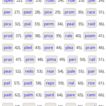
oped
22).
rile
23).
road
24).
ride
25).
plie
26).
pier
27).
pied
28).
pice
29).
prom
30).
race
31).
pica
32).
pial
33).
perm
34).
peal
35).
raid
36).
prod
37).
pile
38).
proa
39).
rale
40).
poem
41).
pole
42).
pled
43).
pore
44).
plea
45).
pram
46).
prao
47).
prim
48).
pima
49).
peri
50).
rail
51).
pear
52).
redo
53).
rear
54).
pale
55).
pair
56).
pail
57).
paid
58).
repo
59).
rial
60).
rice
61).
padi
62).
palm
63).
pard
64).
pare
65).
rami
66).