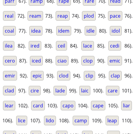
parr
67).
ramp
68).
rape
69).
rare
70).
read
71).
real
72).
ream
73).
reap
74).
plod
75).
pace
76).
coal
77).
idea
78).
idem
79).
idle
80).
idol
81).
ilea
82).
ired
83).
ceil
84).
lace
85).
cedi
86).
cero
87).
iced
88).
ciao
89).
clop
90).
emic
91).
emir
92).
epic
93).
clod
94).
clip
95).
clap
96).
clad
97).
cire
98).
lade
99).
laic
100).
care
101).
lear
102).
card
103).
capo
104).
cape
105).
liar
106).
lice
107).
lido
108).
camp
109).
leap
110).