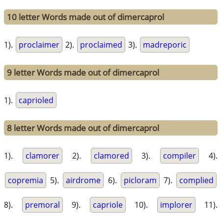
10 letter Words made out of dimercaprol
1).
proclaimer
2).
proclaimed
3).
madreporic
9 letter Words made out of dimercaprol
1).
caprioled
8 letter Words made out of dimercaprol
1).
clamorer
2).
clamored
3).
compiler
4).
copremia
5).
airdrome
6).
picloram
7).
complied
8).
premoral
9).
capriole
10).
implorer
11).