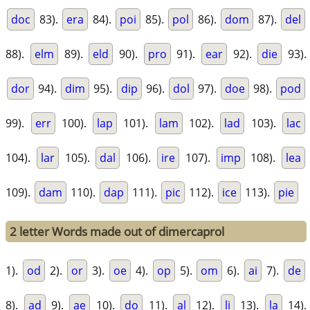
doc
83).
era
84).
poi
85).
pol
86).
dom
87).
del
88).
elm
89).
eld
90).
pro
91).
ear
92).
die
93).
dor
94).
dim
95).
dip
96).
dol
97).
doe
98).
pod
99).
err
100).
lap
101).
lam
102).
lad
103).
lac
104).
lar
105).
dal
106).
ire
107).
imp
108).
lea
109).
dam
110).
dap
111).
pic
112).
ice
113).
pie
2 letter Words made out of dimercaprol
1).
od
2).
or
3).
oe
4).
op
5).
om
6).
ai
7).
de
8).
ad
9).
ae
10).
do
11).
al
12).
li
13).
la
14).