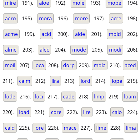
mire
191).
aloe
192).
mole
193).
mope
194).
aero
195).
mora
196).
more
197).
acre
198).
acme
199).
acid
200).
aide
201).
mold
202).
alme
203).
alec
204).
mode
205).
modi
206).
moil
207).
loca
208).
dorp
209).
mola
210).
aced
211).
calm
212).
lira
213).
lord
214).
lope
215).
lode
216).
loci
217).
cade
218).
limp
219).
loam
220).
load
221).
core
222).
lire
223).
calo
224).
caid
225).
lore
226).
mace
227).
lime
228).
lima