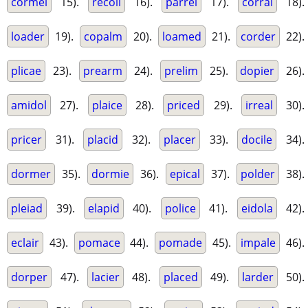
cormel
15).
recoil
16).
parrel
17).
corral
18).
loader
19).
copalm
20).
loamed
21).
corder
22).
plicae
23).
prearm
24).
prelim
25).
dopier
26).
amidol
27).
plaice
28).
priced
29).
irreal
30).
pricer
31).
placid
32).
placer
33).
docile
34).
dormer
35).
dormie
36).
epical
37).
polder
38).
pleiad
39).
elapid
40).
police
41).
eidola
42).
eclair
43).
pomace
44).
pomade
45).
impale
46).
dorper
47).
lacier
48).
placed
49).
larder
50).