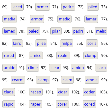
69).
laced
70).
ormer
71).
padre
72).
piled
73).
media
74).
armor
75).
medic
76).
lamer
77).
lamed
78).
paled
79).
pilar
80).
padri
81).
melic
82).
laird
83).
pilea
84).
milpa
85).
coria
86).
rared
87).
amice
88).
realm
89).
clomp
90).
amide
91).
clime
92).
clear
93).
amido
94).
claro
95).
rearm
96).
clamp
97).
claim
98).
amole
99).
clade
100).
recap
101).
cider
102).
coder
103).
rapid
104).
raper
105).
corer
106).
cored
107).