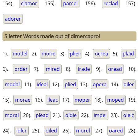
154).
clamor
155).
parcel
156).
reclad
157).
adorer
5 letter Words made out of dimercaprol
1).
model
2).
moire
3).
plier
4).
ocrea
5).
plaid
6).
order
7).
mired
8).
irade
9).
oread
10).
modal
11).
ideal
12).
plied
13).
opera
14).
oiler
15).
morae
16).
ileac
17).
moper
18).
moped
19).
moral
20).
plead
21).
oldie
22).
impel
23).
oleic
24).
idler
25).
oiled
26).
morel
27).
oared
28).