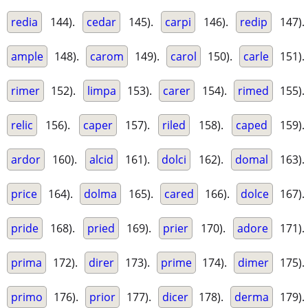
redia
144).
cedar
145).
carpi
146).
redip
147).
ample
148).
carom
149).
carol
150).
carle
151).
rimer
152).
limpa
153).
carer
154).
rimed
155).
relic
156).
caper
157).
riled
158).
caped
159).
ardor
160).
alcid
161).
dolci
162).
domal
163).
price
164).
dolma
165).
cared
166).
dolce
167).
pride
168).
pried
169).
prier
170).
adore
171).
prima
172).
direr
173).
prime
174).
dimer
175).
primo
176).
prior
177).
dicer
178).
derma
179).