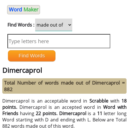
Word
Maker
Find Words :
Dimercaprol
Total Number of words made out of Dimercaprol =
882
Dimercaprol is an acceptable word in
Scrabble
with
18
points.
Dimercaprol is an accepted word in
Word with
Friends
having
22 points.
Dimercaprol
is a
11
letter long
Word starting with D and ending with L. Below are Total
882 words made out of this word.