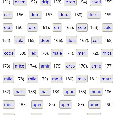
151).
dram
152).
drip
153).
drop
154).
coed
155).
earl
156).
dope
157).
dopa
158).
dome
159).
diol
160).
dire
161).
dirl
162).
cole
163).
cold
164).
cola
165).
doer
166).
dole
167).
coir
168).
code
169).
lied
170).
male
171).
merl
172).
mica
173).
mice
174).
amir
175).
arco
176).
amie
177).
mild
178).
mile
179).
meld
180).
milo
181).
marc
182).
mare
183).
marl
184).
apod
185).
mead
186).
meal
187).
aper
188).
aped
189).
amid
190).