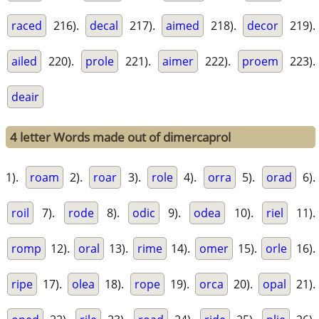
raced
216).
decal
217).
aimed
218).
decor
219).
ailed
220).
prole
221).
aimer
222).
proem
223).
deair
4 letter Words made out of dimercaprol
1).
roam
2).
roar
3).
role
4).
orra
5).
orad
6).
roil
7).
rode
8).
odic
9).
odea
10).
riel
11).
romp
12).
oral
13).
rime
14).
omer
15).
orle
16).
ripe
17).
olea
18).
rope
19).
orca
20).
opal
21).