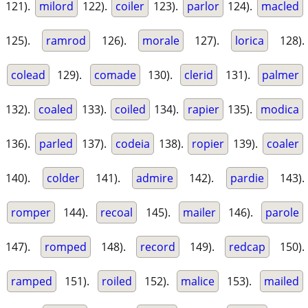
121).
milord
122).
coiler
123).
parlor
124).
macled
125).
ramrod
126).
morale
127).
lorica
128).
colead
129).
comade
130).
clerid
131).
palmer
132).
coaled
133).
coiled
134).
rapier
135).
modica
136).
parled
137).
codeia
138).
ropier
139).
coaler
140).
colder
141).
admire
142).
pardie
143).
romper
144).
recoal
145).
mailer
146).
parole
147).
romped
148).
record
149).
redcap
150).
ramped
151).
roiled
152).
malice
153).
mailed