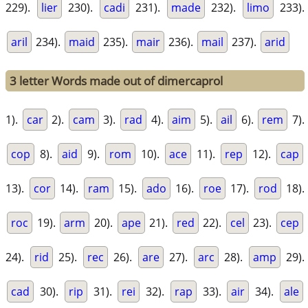
229).
lier
230).
cadi
231).
made
232).
limo
233).
aril
234).
maid
235).
mair
236).
mail
237).
arid
3 letter Words made out of dimercaprol
1).
car
2).
cam
3).
rad
4).
aim
5).
ail
6).
rem
7).
cop
8).
aid
9).
rom
10).
ace
11).
rep
12).
cap
13).
cor
14).
ram
15).
ado
16).
roe
17).
rod
18).
roc
19).
arm
20).
ape
21).
red
22).
cel
23).
cep
24).
rid
25).
rec
26).
are
27).
arc
28).
amp
29).
cad
30).
rip
31).
rei
32).
rap
33).
air
34).
ale