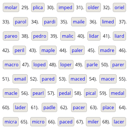
molar
29).
plica
30).
imped
31).
older
32).
oriel
33).
parol
34).
pardi
35).
maile
36).
limed
37).
pareo
38).
pedro
39).
malic
40).
lidar
41).
liard
42).
peril
43).
maple
44).
paler
45).
madre
46).
macro
47).
loped
48).
loper
49).
parle
50).
parer
51).
email
52).
pared
53).
maced
54).
macer
55).
macle
56).
pearl
57).
pedal
58).
pical
59).
medal
60).
lader
61).
padle
62).
pacer
63).
place
64).
micra
65).
micro
66).
paced
67).
miler
68).
lacer