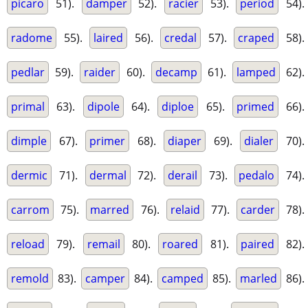
picaro
51).
damper
52).
racier
53).
period
54).
radome
55).
laired
56).
credal
57).
craped
58).
pedlar
59).
raider
60).
decamp
61).
lamped
62).
primal
63).
dipole
64).
diploe
65).
primed
66).
dimple
67).
primer
68).
diaper
69).
dialer
70).
dermic
71).
dermal
72).
derail
73).
pedalo
74).
carrom
75).
marred
76).
relaid
77).
carder
78).
reload
79).
remail
80).
roared
81).
paired
82).
remold
83).
camper
84).
camped
85).
marled
86).