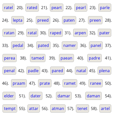
ratel
20).
rated
21).
peart
22).
pearl
23).
parle
24).
lepta
25).
preed
26).
paten
27).
preen
28).
ratan
29).
ratal
30).
raped
31).
arpen
32).
pater
33).
pedal
34).
pated
35).
namer
36).
panel
37).
perea
38).
tamed
39).
paean
40).
padre
41).
penal
42).
padle
43).
pared
44).
natal
45).
plena
46).
praam
47).
prate
48).
ramet
49).
ranee
50).
elder
51).
dater
52).
damar
53).
daman
54).
tempt
55).
attar
56).
atman
57).
tenet
58).
artel