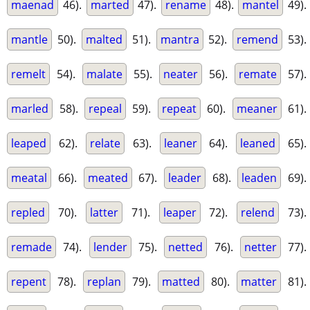
maenad
46).
marted
47).
rename
48).
mantel
49).
mantle
50).
malted
51).
mantra
52).
remend
53).
remelt
54).
malate
55).
neater
56).
remate
57).
marled
58).
repeal
59).
repeat
60).
meaner
61).
leaped
62).
relate
63).
leaner
64).
leaned
65).
meatal
66).
meated
67).
leader
68).
leaden
69).
repled
70).
latter
71).
leaper
72).
relend
73).
remade
74).
lender
75).
netted
76).
netter
77).
repent
78).
replan
79).
matted
80).
matter
81).