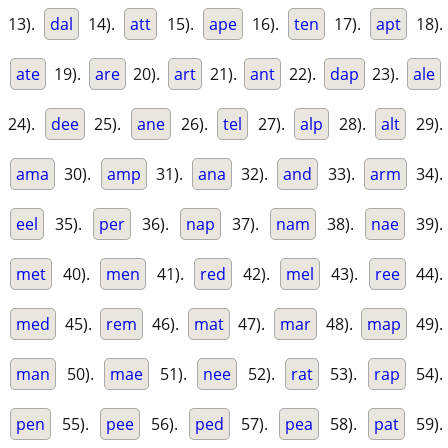
13).
dal
14).
att
15).
ape
16).
ten
17).
apt
18).
ate
19).
are
20).
art
21).
ant
22).
dap
23).
ale
24).
dee
25).
ane
26).
tel
27).
alp
28).
alt
29).
ama
30).
amp
31).
ana
32).
and
33).
arm
34).
eel
35).
per
36).
nap
37).
nam
38).
nae
39).
met
40).
men
41).
red
42).
mel
43).
ree
44).
med
45).
rem
46).
mat
47).
mar
48).
map
49).
man
50).
mae
51).
nee
52).
rat
53).
rap
54).
pen
55).
pee
56).
ped
57).
pea
58).
pat
59).