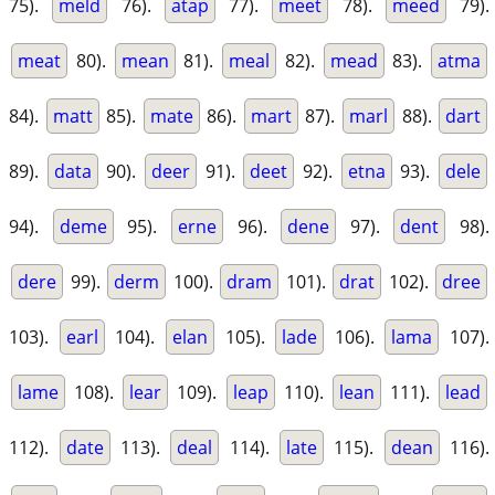
75).
meld
76).
atap
77).
meet
78).
meed
79).
meat
80).
mean
81).
meal
82).
mead
83).
atma
84).
matt
85).
mate
86).
mart
87).
marl
88).
dart
89).
data
90).
deer
91).
deet
92).
etna
93).
dele
94).
deme
95).
erne
96).
dene
97).
dent
98).
dere
99).
derm
100).
dram
101).
drat
102).
dree
103).
earl
104).
elan
105).
lade
106).
lama
107).
lame
108).
lear
109).
leap
110).
lean
111).
lead
112).
date
113).
deal
114).
late
115).
dean
116).