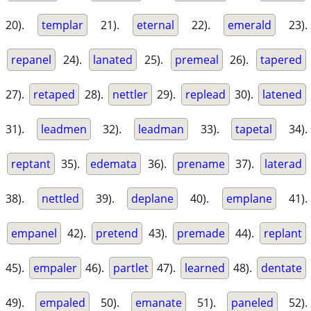
20).
templar
21).
eternal
22).
emerald
23).
repanel
24).
lanated
25).
premeal
26).
tapered
27).
retaped
28).
nettler
29).
replead
30).
latened
31).
leadmen
32).
leadman
33).
tapetal
34).
reptant
35).
edemata
36).
prename
37).
laterad
38).
nettled
39).
deplane
40).
emplane
41).
empanel
42).
pretend
43).
premade
44).
replant
45).
empaler
46).
partlet
47).
learned
48).
dentate
49).
empaled
50).
emanate
51).
paneled
52).