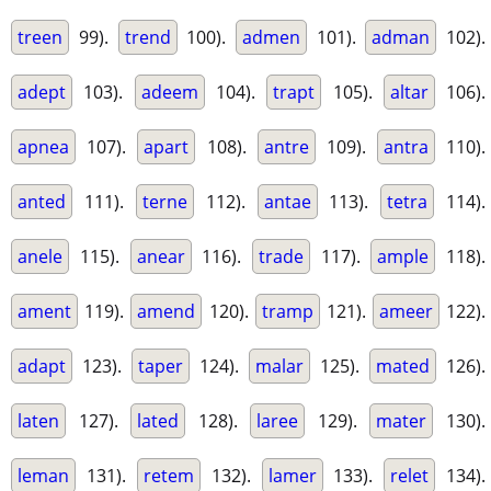
treen
99).
trend
100).
admen
101).
adman
102).
adept
103).
adeem
104).
trapt
105).
altar
106).
apnea
107).
apart
108).
antre
109).
antra
110).
anted
111).
terne
112).
antae
113).
tetra
114).
anele
115).
anear
116).
trade
117).
ample
118).
ament
119).
amend
120).
tramp
121).
ameer
122).
adapt
123).
taper
124).
malar
125).
mated
126).
laten
127).
lated
128).
laree
129).
mater
130).
leman
131).
retem
132).
lamer
133).
relet
134).