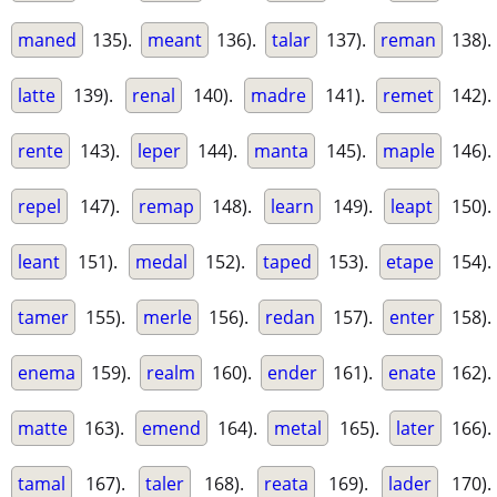
maned
135).
meant
136).
talar
137).
reman
138).
latte
139).
renal
140).
madre
141).
remet
142).
rente
143).
leper
144).
manta
145).
maple
146).
repel
147).
remap
148).
learn
149).
leapt
150).
leant
151).
medal
152).
taped
153).
etape
154).
tamer
155).
merle
156).
redan
157).
enter
158).
enema
159).
realm
160).
ender
161).
enate
162).
matte
163).
emend
164).
metal
165).
later
166).
tamal
167).
taler
168).
reata
169).
lader
170).