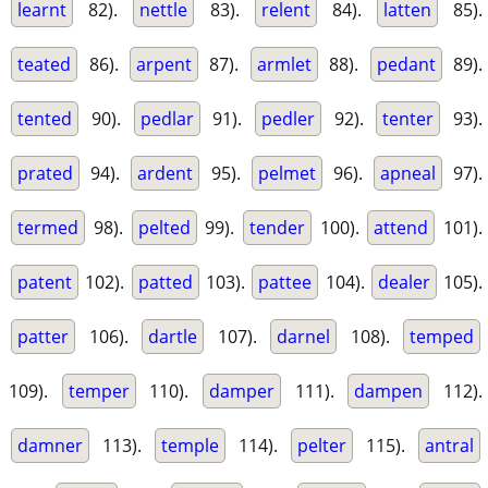
learnt
82).
nettle
83).
relent
84).
latten
85).
teated
86).
arpent
87).
armlet
88).
pedant
89).
tented
90).
pedlar
91).
pedler
92).
tenter
93).
prated
94).
ardent
95).
pelmet
96).
apneal
97).
termed
98).
pelted
99).
tender
100).
attend
101).
patent
102).
patted
103).
pattee
104).
dealer
105).
patter
106).
dartle
107).
darnel
108).
temped
109).
temper
110).
damper
111).
dampen
112).
damner
113).
temple
114).
pelter
115).
antral