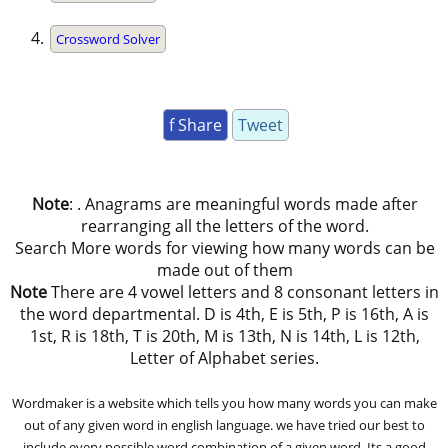
Crossword Solver
f Share
Tweet
Note
: . Anagrams are meaningful words made after
rearranging all the letters of the word.
Search More words for viewing how many words can be
made out of them
Note
There are 4 vowel letters and 8 consonant letters in
the word departmental. D is 4th, E is 5th, P is 16th, A is
1st, R is 18th, T is 20th, M is 13th, N is 14th, L is 12th,
Letter of Alphabet series.
Wordmaker is a website which tells you how many words you can make
out of any given word in english language. we have tried our best to
include every possible word combination of a given word. Its a good