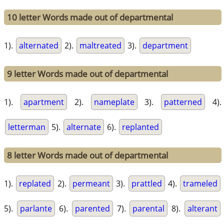
10 letter Words made out of departmental
1).
alternated
2).
maltreated
3).
department
9 letter Words made out of departmental
1).
apartment
2).
nameplate
3).
patterned
4).
letterman
5).
alternate
6).
replanted
8 letter Words made out of departmental
1).
replated
2).
permeant
3).
prattled
4).
trameled
5).
parlante
6).
parented
7).
parental
8).
alterant