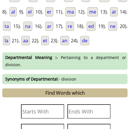
8).
al
9).
el
10).
er
11).
ma
12).
me
13).
at
14).
ta
15).
na
16).
ar
17).
re
18).
ed
19).
ne
20).
la
21).
aa
22).
et
23).
an
24).
de
Departmental Meaning :-
Pertaining to a department or
division.
Synonyms of Departmental
:- division
Find Words which