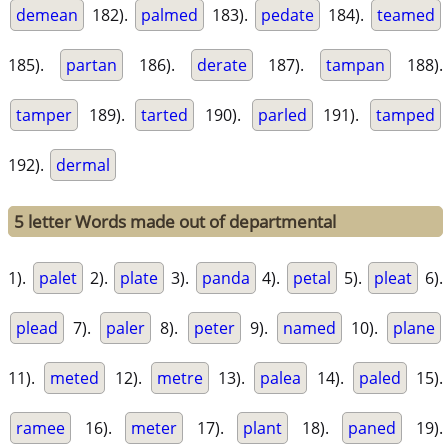
demean
182).
palmed
183).
pedate
184).
teamed
185).
partan
186).
derate
187).
tampan
188).
tamper
189).
tarted
190).
parled
191).
tamped
192).
dermal
5 letter Words made out of departmental
1).
palet
2).
plate
3).
panda
4).
petal
5).
pleat
6).
plead
7).
paler
8).
peter
9).
named
10).
plane
11).
meted
12).
metre
13).
palea
14).
paled
15).
ramee
16).
meter
17).
plant
18).
paned
19).