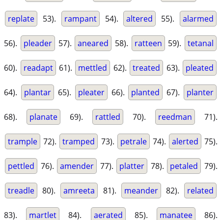
replate
53).
rampant
54).
altered
55).
alarmed
56).
pleader
57).
aneared
58).
ratteen
59).
tetanal
60).
readapt
61).
mettled
62).
treated
63).
pleated
64).
plantar
65).
pleater
66).
planted
67).
planter
68).
planate
69).
rattled
70).
reedman
71).
trample
72).
tramped
73).
petrale
74).
alerted
75).
pettled
76).
amender
77).
platter
78).
petaled
79).
treadle
80).
amreeta
81).
meander
82).
related
83).
martlet
84).
aerated
85).
manatee
86).