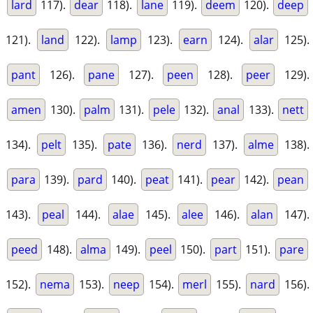
lard
117).
dear
118).
lane
119).
deem
120).
deep
121).
land
122).
lamp
123).
earn
124).
alar
125).
pant
126).
pane
127).
peen
128).
peer
129).
amen
130).
palm
131).
pele
132).
anal
133).
nett
134).
pelt
135).
pate
136).
nerd
137).
alme
138).
para
139).
pard
140).
peat
141).
pear
142).
pean
143).
peal
144).
alae
145).
alee
146).
alan
147).
peed
148).
alma
149).
peel
150).
part
151).
pare
152).
nema
153).
neep
154).
merl
155).
nard
156).