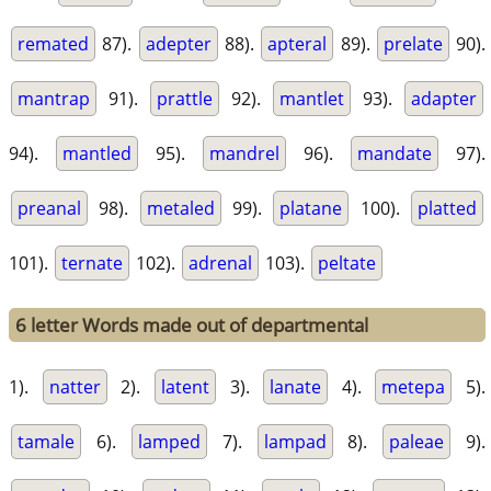
remated
87).
adepter
88).
apteral
89).
prelate
90).
mantrap
91).
prattle
92).
mantlet
93).
adapter
94).
mantled
95).
mandrel
96).
mandate
97).
preanal
98).
metaled
99).
platane
100).
platted
101).
ternate
102).
adrenal
103).
peltate
6 letter Words made out of departmental
1).
natter
2).
latent
3).
lanate
4).
metepa
5).
tamale
6).
lamped
7).
lampad
8).
paleae
9).