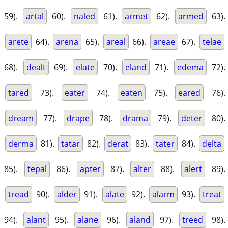
59).
artal
60).
naled
61).
armet
62).
armed
63).
arete
64).
arena
65).
areal
66).
areae
67).
telae
68).
dealt
69).
elate
70).
eland
71).
edema
72).
tared
73).
eater
74).
eaten
75).
eared
76).
dream
77).
drape
78).
drama
79).
deter
80).
derma
81).
tatar
82).
derat
83).
tater
84).
delta
85).
tepal
86).
apter
87).
alter
88).
alert
89).
tread
90).
alder
91).
alate
92).
alarm
93).
treat
94).
alant
95).
alane
96).
aland
97).
treed
98).