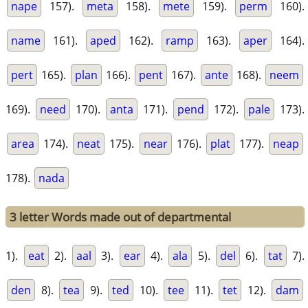
nape
157).
meta
158).
mete
159).
perm
160).
name
161).
aped
162).
ramp
163).
aper
164).
pert
165).
plan
166).
pent
167).
ante
168).
neem
169).
need
170).
anta
171).
pend
172).
pale
173).
area
174).
neat
175).
near
176).
plat
177).
neap
178).
nada
3 letter Words made out of departmental
1).
eat
2).
aal
3).
ear
4).
ala
5).
del
6).
tat
7).
den
8).
tea
9).
ted
10).
tee
11).
tet
12).
dam