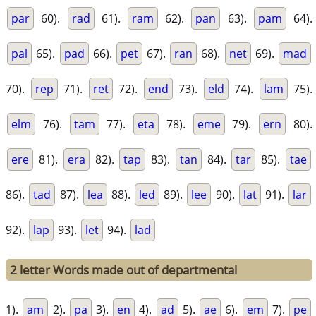
par
60).
rad
61).
ram
62).
pan
63).
pam
64).
pal
65).
pad
66).
pet
67).
ran
68).
net
69).
mad
70).
rep
71).
ret
72).
end
73).
eld
74).
lam
75).
elm
76).
tam
77).
eta
78).
eme
79).
ern
80).
ere
81).
era
82).
tap
83).
tan
84).
tar
85).
tae
86).
tad
87).
lea
88).
led
89).
lee
90).
lat
91).
lar
92).
lap
93).
let
94).
lad
2 letter Words made out of departmental
1).
am
2).
pa
3).
en
4).
ad
5).
ae
6).
em
7).
pe