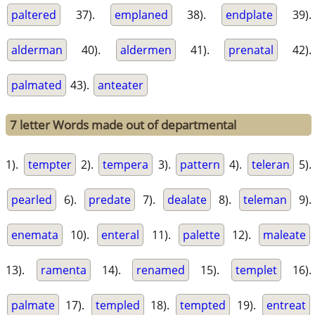
paltered
37).
emplaned
38).
endplate
39).
alderman
40).
aldermen
41).
prenatal
42).
palmated
43).
anteater
7 letter Words made out of departmental
1).
tempter
2).
tempera
3).
pattern
4).
teleran
5).
pearled
6).
predate
7).
dealate
8).
teleman
9).
enemata
10).
enteral
11).
palette
12).
maleate
13).
ramenta
14).
renamed
15).
templet
16).
palmate
17).
templed
18).
tempted
19).
entreat