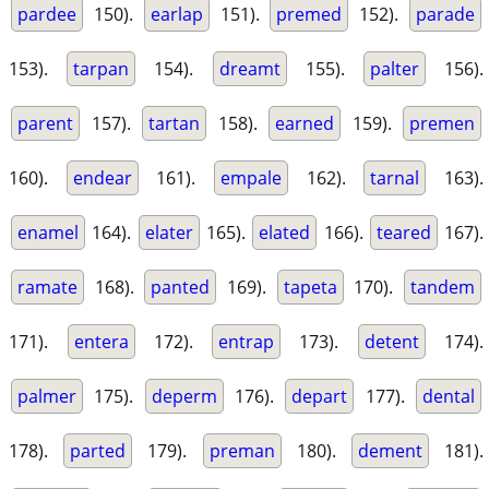
pardee
150).
earlap
151).
premed
152).
parade
153).
tarpan
154).
dreamt
155).
palter
156).
parent
157).
tartan
158).
earned
159).
premen
160).
endear
161).
empale
162).
tarnal
163).
enamel
164).
elater
165).
elated
166).
teared
167).
ramate
168).
panted
169).
tapeta
170).
tandem
171).
entera
172).
entrap
173).
detent
174).
palmer
175).
deperm
176).
depart
177).
dental
178).
parted
179).
preman
180).
dement
181).