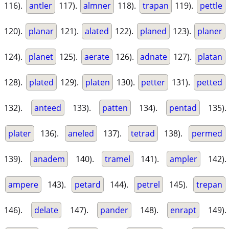
116).
antler
117).
almner
118).
trapan
119).
pettle
120).
planar
121).
alated
122).
planed
123).
planer
124).
planet
125).
aerate
126).
adnate
127).
platan
128).
plated
129).
platen
130).
petter
131).
petted
132).
anteed
133).
patten
134).
pentad
135).
plater
136).
aneled
137).
tetrad
138).
permed
139).
anadem
140).
tramel
141).
ampler
142).
ampere
143).
petard
144).
petrel
145).
trepan
146).
delate
147).
pander
148).
enrapt
149).