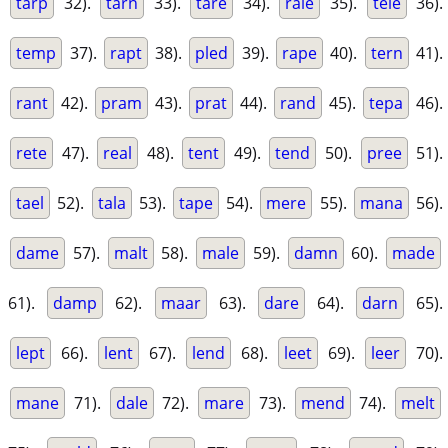
tarp
32).
tarn
33).
tare
34).
rale
35).
tele
36).
temp
37).
rapt
38).
pled
39).
rape
40).
tern
41).
rant
42).
pram
43).
prat
44).
rand
45).
tepa
46).
rete
47).
real
48).
tent
49).
tend
50).
pree
51).
tael
52).
tala
53).
tape
54).
mere
55).
mana
56).
dame
57).
malt
58).
male
59).
damn
60).
made
61).
damp
62).
maar
63).
dare
64).
darn
65).
lept
66).
lent
67).
lend
68).
leet
69).
leer
70).
mane
71).
dale
72).
mare
73).
mend
74).
melt