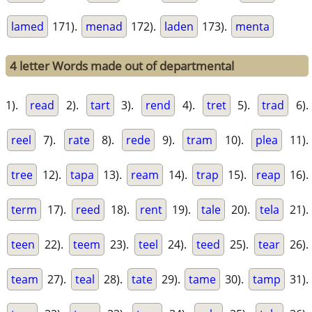
lamed
171).
menad
172).
laden
173).
menta
4 letter Words made out of departmental
1).
read
2).
tart
3).
rend
4).
tret
5).
trad
6).
reel
7).
rate
8).
rede
9).
tram
10).
plea
11).
tree
12).
tapa
13).
ream
14).
trap
15).
reap
16).
term
17).
reed
18).
rent
19).
tale
20).
tela
21).
teen
22).
teem
23).
teel
24).
teed
25).
tear
26).
team
27).
teal
28).
tate
29).
tame
30).
tamp
31).