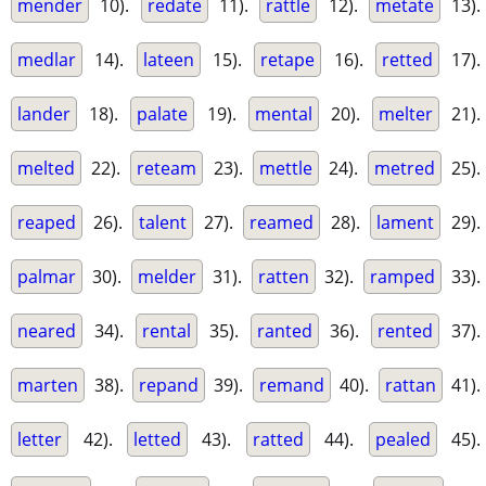
mender
10).
redate
11).
rattle
12).
metate
13).
medlar
14).
lateen
15).
retape
16).
retted
17).
lander
18).
palate
19).
mental
20).
melter
21).
melted
22).
reteam
23).
mettle
24).
metred
25).
reaped
26).
talent
27).
reamed
28).
lament
29).
palmar
30).
melder
31).
ratten
32).
ramped
33).
neared
34).
rental
35).
ranted
36).
rented
37).
marten
38).
repand
39).
remand
40).
rattan
41).
letter
42).
letted
43).
ratted
44).
pealed
45).