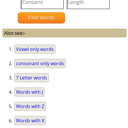
Also see:-
Vowel only words
consonant only words
7 Letter words
Words with J
Words with Z
Words with X