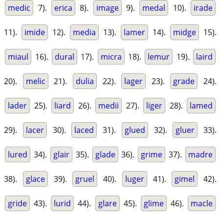
medic
7).
erica
8).
image
9).
medal
10).
irade
11).
imide
12).
media
13).
lamer
14).
midge
15).
miaul
16).
dural
17).
micra
18).
lemur
19).
laird
20).
melic
21).
dulia
22).
lager
23).
grade
24).
lader
25).
liard
26).
medii
27).
liger
28).
lamed
29).
lacer
30).
laced
31).
glued
32).
gluer
33).
lured
34).
glair
35).
glade
36).
grime
37).
madre
38).
glace
39).
gruel
40).
luger
41).
gimel
42).
gride
43).
lurid
44).
glare
45).
glime
46).
macle