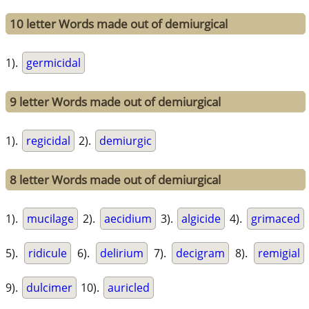
10 letter Words made out of demiurgical
1).
germicidal
9 letter Words made out of demiurgical
1).
regicidal
2).
demiurgic
8 letter Words made out of demiurgical
1).
mucilage
2).
aecidium
3).
algicide
4).
grimaced
5).
ridicule
6).
delirium
7).
decigram
8).
remigial
9).
dulcimer
10).
auricled