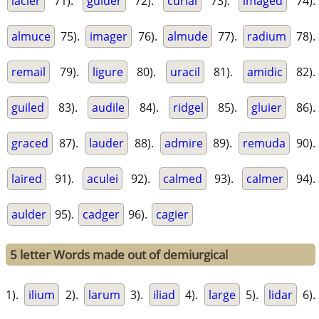
lacier
71).
guider
72).
curial
73).
imaged
74).
almuce
75).
imager
76).
almude
77).
radium
78).
remail
79).
ligure
80).
uracil
81).
amidic
82).
guiled
83).
audile
84).
ridgel
85).
gluier
86).
graced
87).
lauder
88).
admire
89).
remuda
90).
laired
91).
aculei
92).
calmed
93).
calmer
94).
aulder
95).
cadger
96).
cagier
5 letter Words made out of demiurgical
1).
ilium
2).
larum
3).
iliad
4).
large
5).
lidar
6).