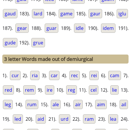
gaud
183).
lard
184).
game
185).
gaur
186).
iglu
187).
gear
188).
guar
189).
idle
190).
idem
191).
gude
192).
grue
3 letter Words made out of demiurgical
1).
cur
2).
ria
3).
car
4).
rec
5).
rei
6).
cam
7).
red
8).
rem
9).
ire
10).
reg
11).
cel
12).
lie
13).
leg
14).
rum
15).
ale
16).
air
17).
aim
18).
ail
19).
led
20).
aid
21).
urd
22).
ram
23).
lea
24).