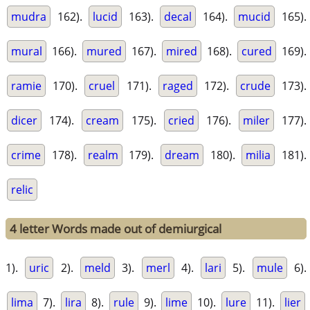
mudra
162).
lucid
163).
decal
164).
mucid
165).
mural
166).
mured
167).
mired
168).
cured
169).
ramie
170).
cruel
171).
raged
172).
crude
173).
dicer
174).
cream
175).
cried
176).
miler
177).
crime
178).
realm
179).
dream
180).
milia
181).
relic
4 letter Words made out of demiurgical
1).
uric
2).
meld
3).
merl
4).
lari
5).
mule
6).
lima
7).
lira
8).
rule
9).
lime
10).
lure
11).
lier