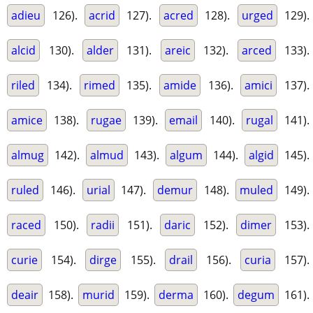
adieu
126).
acrid
127).
acred
128).
urged
129).
alcid
130).
alder
131).
areic
132).
arced
133).
riled
134).
rimed
135).
amide
136).
amici
137).
amice
138).
rugae
139).
email
140).
rugal
141).
almug
142).
almud
143).
algum
144).
algid
145).
ruled
146).
urial
147).
demur
148).
muled
149).
raced
150).
radii
151).
daric
152).
dimer
153).
curie
154).
dirge
155).
drail
156).
curia
157).
deair
158).
murid
159).
derma
160).
degum
161).