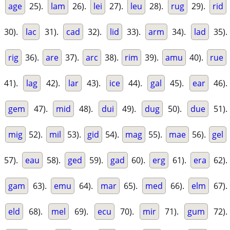
age
25).
lam
26).
lei
27).
leu
28).
rug
29).
rid
30).
lac
31).
cad
32).
lid
33).
arm
34).
lad
35).
rig
36).
are
37).
arc
38).
rim
39).
amu
40).
rue
41).
lag
42).
lar
43).
ice
44).
gal
45).
ear
46).
gem
47).
mid
48).
dui
49).
dug
50).
due
51).
mig
52).
mil
53).
gid
54).
mag
55).
mae
56).
gel
57).
eau
58).
ged
59).
gad
60).
erg
61).
era
62).
gam
63).
emu
64).
mar
65).
med
66).
elm
67).
eld
68).
mel
69).
ecu
70).
mir
71).
gum
72).