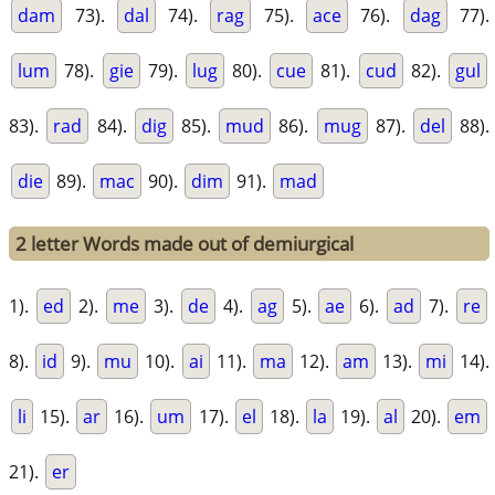
dam
73).
dal
74).
rag
75).
ace
76).
dag
77).
lum
78).
gie
79).
lug
80).
cue
81).
cud
82).
gul
83).
rad
84).
dig
85).
mud
86).
mug
87).
del
88).
die
89).
mac
90).
dim
91).
mad
2 letter Words made out of demiurgical
1).
ed
2).
me
3).
de
4).
ag
5).
ae
6).
ad
7).
re
8).
id
9).
mu
10).
ai
11).
ma
12).
am
13).
mi
14).
li
15).
ar
16).
um
17).
el
18).
la
19).
al
20).
em
21).
er