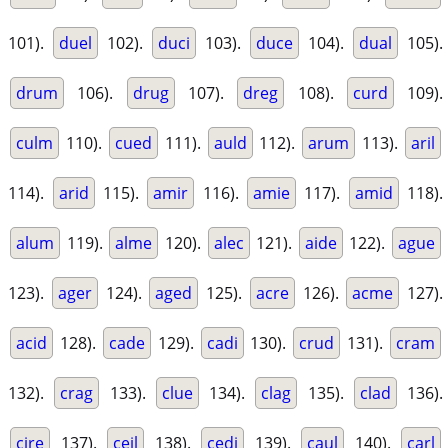
101).
duel
102).
duci
103).
duce
104).
dual
105).
drum
106).
drug
107).
dreg
108).
curd
109).
culm
110).
cued
111).
auld
112).
arum
113).
aril
114).
arid
115).
amir
116).
amie
117).
amid
118).
alum
119).
alme
120).
alec
121).
aide
122).
ague
123).
ager
124).
aged
125).
acre
126).
acme
127).
acid
128).
cade
129).
cadi
130).
crud
131).
cram
132).
crag
133).
clue
134).
clag
135).
clad
136).
cire
137).
ceil
138).
cedi
139).
caul
140).
carl