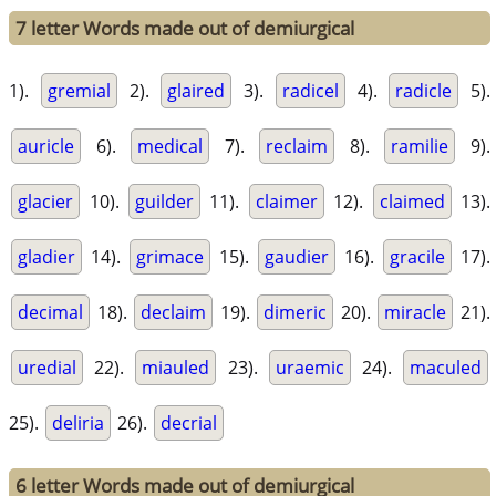
7 letter Words made out of demiurgical
1).
gremial
2).
glaired
3).
radicel
4).
radicle
5).
auricle
6).
medical
7).
reclaim
8).
ramilie
9).
glacier
10).
guilder
11).
claimer
12).
claimed
13).
gladier
14).
grimace
15).
gaudier
16).
gracile
17).
decimal
18).
declaim
19).
dimeric
20).
miracle
21).
uredial
22).
miauled
23).
uraemic
24).
maculed
25).
deliria
26).
decrial
6 letter Words made out of demiurgical