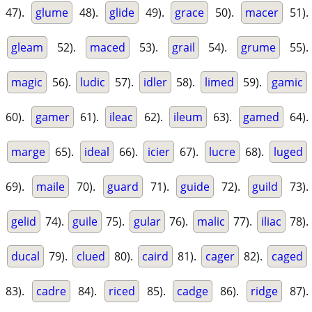
47).
glume
48).
glide
49).
grace
50).
macer
51).
gleam
52).
maced
53).
grail
54).
grume
55).
magic
56).
ludic
57).
idler
58).
limed
59).
gamic
60).
gamer
61).
ileac
62).
ileum
63).
gamed
64).
marge
65).
ideal
66).
icier
67).
lucre
68).
luged
69).
maile
70).
guard
71).
guide
72).
guild
73).
gelid
74).
guile
75).
gular
76).
malic
77).
iliac
78).
ducal
79).
clued
80).
caird
81).
cager
82).
caged
83).
cadre
84).
riced
85).
cadge
86).
ridge
87).