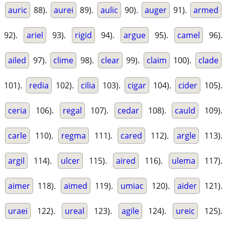
auric
88).
aurei
89).
aulic
90).
auger
91).
armed
92).
ariel
93).
rigid
94).
argue
95).
camel
96).
ailed
97).
clime
98).
clear
99).
claim
100).
clade
101).
redia
102).
cilia
103).
cigar
104).
cider
105).
ceria
106).
regal
107).
cedar
108).
cauld
109).
carle
110).
regma
111).
cared
112).
argle
113).
argil
114).
ulcer
115).
aired
116).
ulema
117).
aimer
118).
aimed
119).
umiac
120).
aider
121).
uraei
122).
ureal
123).
agile
124).
ureic
125).