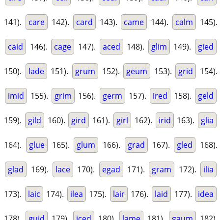
141).
care
142).
card
143).
came
144).
calm
145).
caid
146).
cage
147).
aced
148).
glim
149).
gied
150).
lade
151).
grum
152).
geum
153).
grid
154).
imid
155).
grim
156).
germ
157).
ired
158).
geld
159).
gild
160).
gird
161).
girl
162).
irid
163).
glia
164).
glue
165).
glum
166).
grad
167).
gled
168).
glad
169).
lace
170).
egad
171).
gram
172).
ilia
173).
laic
174).
ilea
175).
lair
176).
laid
177).
idea
178).
guid
179).
iced
180).
lame
181).
gaum
182).