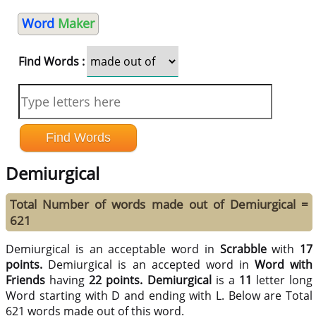
Word
Maker
Find Words :
Demiurgical
Total Number of words made out of Demiurgical =
621
Demiurgical is an acceptable word in
Scrabble
with
17
points.
Demiurgical is an accepted word in
Word with
Friends
having
22 points.
Demiurgical
is a
11
letter long
Word starting with D and ending with L. Below are Total
621 words made out of this word.