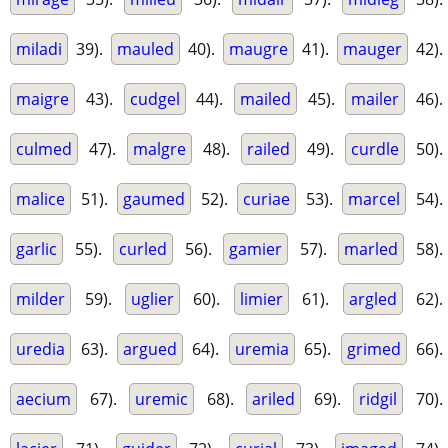
miladi
39).
mauled
40).
maugre
41).
mauger
42).
maigre
43).
cudgel
44).
mailed
45).
mailer
46).
culmed
47).
malgre
48).
railed
49).
curdle
50).
malice
51).
gaumed
52).
curiae
53).
marcel
54).
garlic
55).
curled
56).
gamier
57).
marled
58).
milder
59).
uglier
60).
limier
61).
argled
62).
uredia
63).
argued
64).
uremia
65).
grimed
66).
aecium
67).
uremic
68).
ariled
69).
ridgil
70).