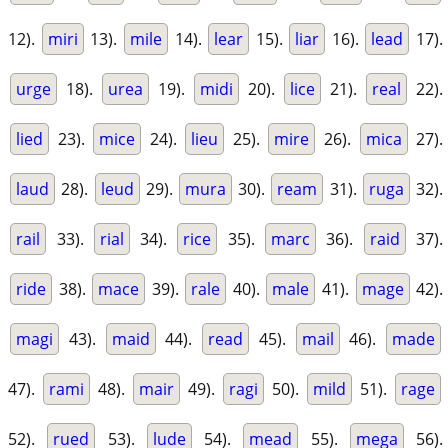
12).
miri
13).
mile
14).
lear
15).
liar
16).
lead
17).
urge
18).
urea
19).
midi
20).
lice
21).
real
22).
lied
23).
mice
24).
lieu
25).
mire
26).
mica
27).
laud
28).
leud
29).
mura
30).
ream
31).
ruga
32).
rail
33).
rial
34).
rice
35).
marc
36).
raid
37).
ride
38).
mace
39).
rale
40).
male
41).
mage
42).
magi
43).
maid
44).
read
45).
mail
46).
made
47).
rami
48).
mair
49).
ragi
50).
mild
51).
rage
52).
rued
53).
lude
54).
mead
55).
mega
56).