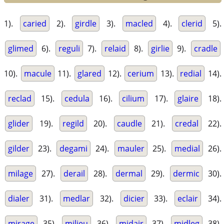
1).
caried
2).
girdle
3).
macled
4).
clerid
5).
glimed
6).
reguli
7).
relaid
8).
girlie
9).
cradle
10).
macule
11).
glared
12).
cerium
13).
redial
14).
reclad
15).
cedula
16).
cilium
17).
glaire
18).
glider
19).
regild
20).
caudle
21).
credal
22).
gilder
23).
degami
24).
mauler
25).
medial
26).
milage
27).
derail
28).
dermal
29).
dermic
30).
dialer
31).
medlar
32).
dicier
33).
eclair
34).
mirage
35).
milieu
36).
midair
37).
midleg
38).