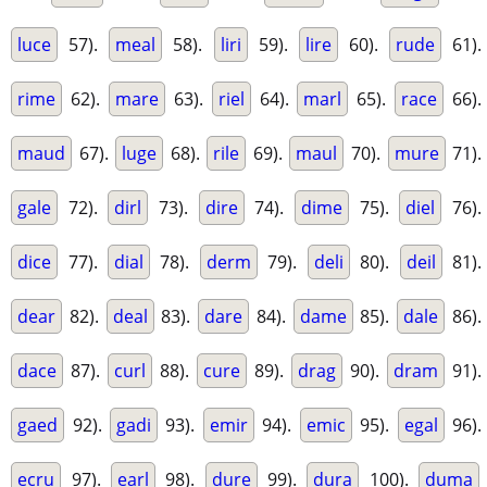
luce
57).
meal
58).
liri
59).
lire
60).
rude
61).
rime
62).
mare
63).
riel
64).
marl
65).
race
66).
maud
67).
luge
68).
rile
69).
maul
70).
mure
71).
gale
72).
dirl
73).
dire
74).
dime
75).
diel
76).
dice
77).
dial
78).
derm
79).
deli
80).
deil
81).
dear
82).
deal
83).
dare
84).
dame
85).
dale
86).
dace
87).
curl
88).
cure
89).
drag
90).
dram
91).
gaed
92).
gadi
93).
emir
94).
emic
95).
egal
96).
ecru
97).
earl
98).
dure
99).
dura
100).
duma