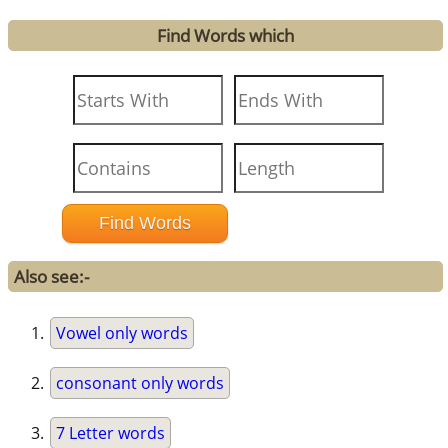
Find Words which
Also see:-
Vowel only words
consonant only words
7 Letter words