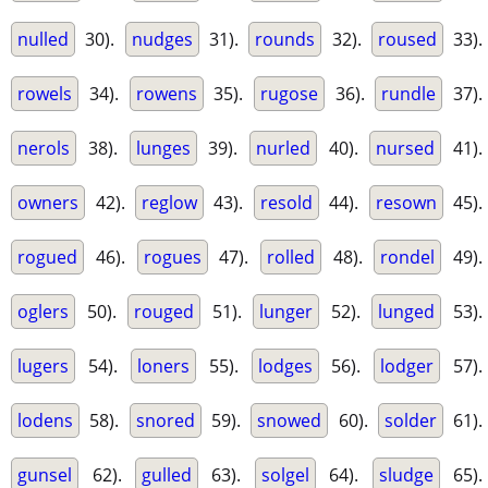
nulled
30).
nudges
31).
rounds
32).
roused
33).
rowels
34).
rowens
35).
rugose
36).
rundle
37).
nerols
38).
lunges
39).
nurled
40).
nursed
41).
owners
42).
reglow
43).
resold
44).
resown
45).
rogued
46).
rogues
47).
rolled
48).
rondel
49).
oglers
50).
rouged
51).
lunger
52).
lunged
53).
lugers
54).
loners
55).
lodges
56).
lodger
57).
lodens
58).
snored
59).
snowed
60).
solder
61).
gunsel
62).
gulled
63).
solgel
64).
sludge
65).