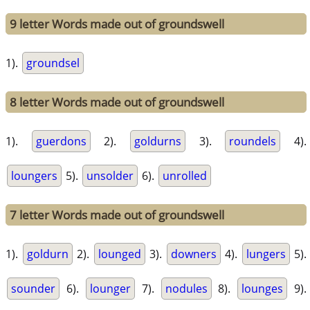
9 letter Words made out of groundswell
1).
groundsel
8 letter Words made out of groundswell
1).
guerdons
2).
goldurns
3).
roundels
4).
loungers
5).
unsolder
6).
unrolled
7 letter Words made out of groundswell
1).
goldurn
2).
lounged
3).
downers
4).
lungers
5).
sounder
6).
lounger
7).
nodules
8).
lounges
9).