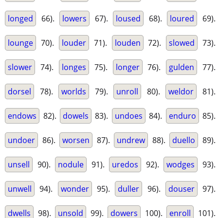
longed
66).
lowers
67).
loused
68).
loured
69).
lounge
70).
louder
71).
louden
72).
slowed
73).
slower
74).
longes
75).
longer
76).
gulden
77).
dorsel
78).
worlds
79).
unroll
80).
weldor
81).
endows
82).
dowels
83).
undoes
84).
enduro
85).
undoer
86).
worsen
87).
undrew
88).
duello
89).
unsell
90).
nodule
91).
uredos
92).
wodges
93).
unwell
94).
wonder
95).
duller
96).
douser
97).
dwells
98).
unsold
99).
dowers
100).
enroll
101).