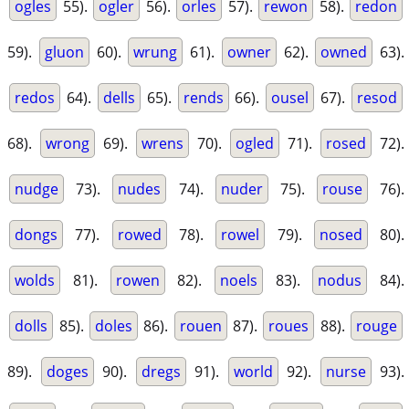
ogles
55).
ogler
56).
orles
57).
rewon
58).
redon
59).
gluon
60).
wrung
61).
owner
62).
owned
63).
redos
64).
dells
65).
rends
66).
ousel
67).
resod
68).
wrong
69).
wrens
70).
ogled
71).
rosed
72).
nudge
73).
nudes
74).
nuder
75).
rouse
76).
dongs
77).
rowed
78).
rowel
79).
nosed
80).
wolds
81).
rowen
82).
noels
83).
nodus
84).
dolls
85).
doles
86).
rouen
87).
roues
88).
rouge
89).
doges
90).
dregs
91).
world
92).
nurse
93).