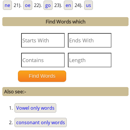
ne
21).
oe
22).
go
23).
en
24).
us
Find Words which
Also see:-
Vowel only words
consonant only words