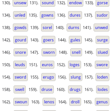
130).
unsew
131).
sound
132).
endow
133).
gorse
134).
unled
135).
gowns
136).
dures
137).
sudor
138).
gowds
139).
sorel
140).
durns
141).
unwed
142).
gourd
143).
goers
144).
gules
145).
surge
146).
snore
147).
sworn
148).
snell
149).
slued
150).
leuds
151).
euros
152).
loges
153).
swore
154).
sword
155).
erugo
156).
slung
157).
loden
158).
swell
159).
druse
160).
drugs
161).
lodes
162).
swoun
163).
lenos
164).
droll
165).
genus