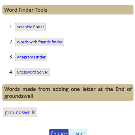
Word Finder Tools
Scrabble finder
Words with friends finder
Anagram Finder
Crossword Solver
Words made from adding one letter at the End of
groundswell
groundswells
f Share
Tweet