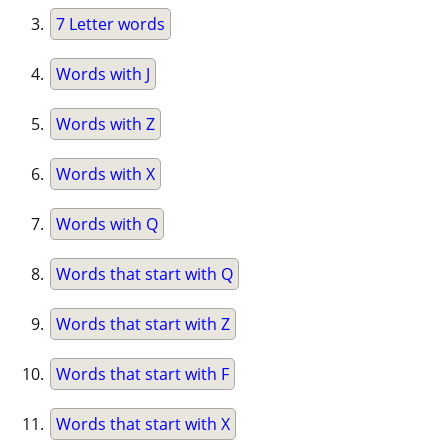
7 Letter words
Words with J
Words with Z
Words with X
Words with Q
Words that start with Q
Words that start with Z
Words that start with F
Words that start with X