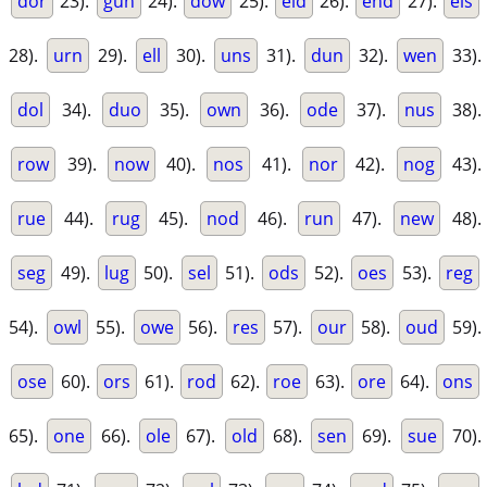
dor
23).
gun
24).
dow
25).
eld
26).
end
27).
els
28).
urn
29).
ell
30).
uns
31).
dun
32).
wen
33).
dol
34).
duo
35).
own
36).
ode
37).
nus
38).
row
39).
now
40).
nos
41).
nor
42).
nog
43).
rue
44).
rug
45).
nod
46).
run
47).
new
48).
seg
49).
lug
50).
sel
51).
ods
52).
oes
53).
reg
54).
owl
55).
owe
56).
res
57).
our
58).
oud
59).
ose
60).
ors
61).
rod
62).
roe
63).
ore
64).
ons
65).
one
66).
ole
67).
old
68).
sen
69).
sue
70).