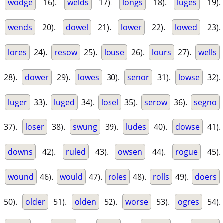
wodge
16).
welds
17).
longs
18).
luges
19).
wends
20).
dowel
21).
lower
22).
lowed
23).
lores
24).
resow
25).
louse
26).
lours
27).
wells
28).
dower
29).
lowes
30).
senor
31).
lowse
32).
luger
33).
luged
34).
losel
35).
serow
36).
segno
37).
loser
38).
swung
39).
ludes
40).
dowse
41).
downs
42).
ruled
43).
owsen
44).
rogue
45).
wound
46).
would
47).
roles
48).
rolls
49).
doers
50).
older
51).
olden
52).
worse
53).
ogres
54).