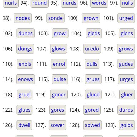
nurls
94).
round
95).
nurds
96).
words
97).
nulls
98).
nodes
99).
sonde
100).
grown
101).
urged
102).
dunes
103).
growl
104).
gleds
105).
glens
106).
dungs
107).
glows
108).
uredo
109).
grows
110).
enols
111).
enrol
112).
dulls
113).
gudes
114).
enows
115).
dulse
116).
grues
117).
urges
118).
gruel
119).
goner
120).
glued
121).
gluer
122).
glues
123).
gores
124).
gored
125).
duros
126).
dwell
127).
sower
128).
sowed
129).
golds