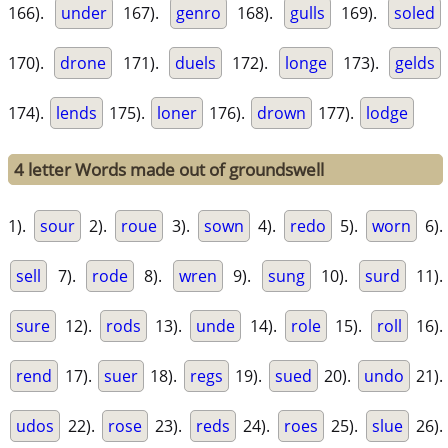
166).
under
167).
genro
168).
gulls
169).
soled
170).
drone
171).
duels
172).
longe
173).
gelds
174).
lends
175).
loner
176).
drown
177).
lodge
4 letter Words made out of groundswell
1).
sour
2).
roue
3).
sown
4).
redo
5).
worn
6).
sell
7).
rode
8).
wren
9).
sung
10).
surd
11).
sure
12).
rods
13).
unde
14).
role
15).
roll
16).
rend
17).
suer
18).
regs
19).
sued
20).
undo
21).
udos
22).
rose
23).
reds
24).
roes
25).
slue
26).