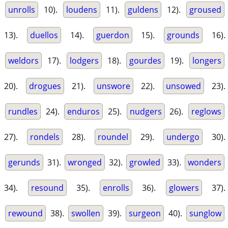
unrolls
10).
loudens
11).
guldens
12).
groused
13).
duellos
14).
guerdon
15).
grounds
16).
weldors
17).
lodgers
18).
gourdes
19).
longers
20).
drogues
21).
unswore
22).
unsowed
23).
rundles
24).
enduros
25).
nudgers
26).
reglows
27).
rondels
28).
roundel
29).
undergo
30).
gerunds
31).
wronged
32).
growled
33).
wonders
34).
resound
35).
enrolls
36).
glowers
37).
rewound
38).
swollen
39).
surgeon
40).
sunglow