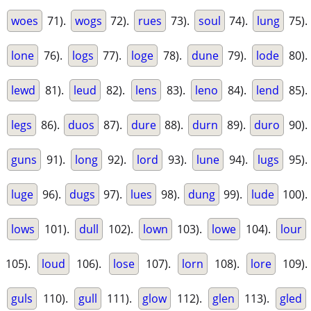
woes
71).
wogs
72).
rues
73).
soul
74).
lung
75).
lone
76).
logs
77).
loge
78).
dune
79).
lode
80).
lewd
81).
leud
82).
lens
83).
leno
84).
lend
85).
legs
86).
duos
87).
dure
88).
durn
89).
duro
90).
guns
91).
long
92).
lord
93).
lune
94).
lugs
95).
luge
96).
dugs
97).
lues
98).
dung
99).
lude
100).
lows
101).
dull
102).
lown
103).
lowe
104).
lour
105).
loud
106).
lose
107).
lorn
108).
lore
109).
guls
110).
gull
111).
glow
112).
glen
113).
gled