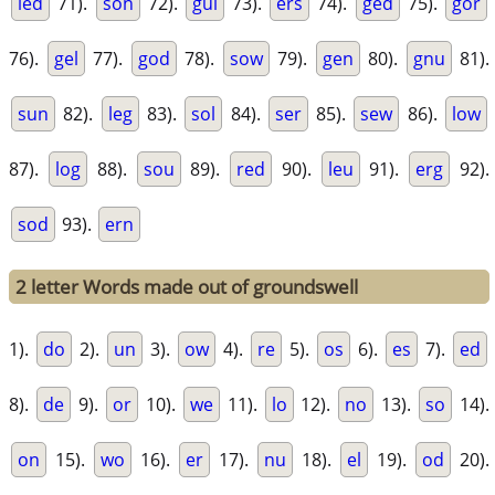
led
71).
son
72).
gul
73).
ers
74).
ged
75).
gor
76).
gel
77).
god
78).
sow
79).
gen
80).
gnu
81).
sun
82).
leg
83).
sol
84).
ser
85).
sew
86).
low
87).
log
88).
sou
89).
red
90).
leu
91).
erg
92).
sod
93).
ern
2 letter Words made out of groundswell
1).
do
2).
un
3).
ow
4).
re
5).
os
6).
es
7).
ed
8).
de
9).
or
10).
we
11).
lo
12).
no
13).
so
14).
on
15).
wo
16).
er
17).
nu
18).
el
19).
od
20).