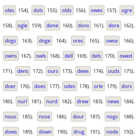
oles
154).
dols
155).
olds
156).
owes
157).
ogre
158).
ogle
159).
done
160).
dons
161).
dore
162).
dogs
163).
doge
164).
ores
165).
owse
166).
owns
167).
owls
168).
dell
169).
dels
170).
owed
171).
dens
172).
ours
173).
dews
174).
ouds
175).
doer
176).
does
177).
odes
178).
orle
179).
dors
180).
nurl
181).
nurd
182).
drew
183).
news
184).
nous
185).
nose
186).
dour
187).
nogs
188).
dows
189).
down
190).
drug
191).
node
192).