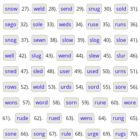
snow
27).
weld
28).
send
29).
snug
30).
sold
31).
sego
32).
sole
33).
weds
34).
ruse
35).
runs
36).
snog
37).
sewn
38).
slow
39).
slog
40).
sloe
41).
well
42).
slug
43).
wend
44).
slew
45).
slur
46).
sned
47).
sled
48).
user
49).
used
50).
urns
51).
rows
52).
wold
53).
urds
54).
sord
55).
sore
56).
wons
57).
word
58).
sorn
59).
rune
60).
wore
61).
rude
62).
rued
63).
wens
64).
rung
65).
sone
66).
song
67).
rule
68).
urge
69).
rugs
70).