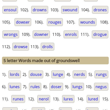
ensoul
102).
drowns
103).
swound
104).
drones
105).
dowser
106).
rouges
107).
wounds
108).
wrongs
109).
downer
110).
enrols
111).
drogue
112).
drowse
113).
drolls
5 letter Words made out of groundswell
1).
lords
2).
douse
3).
lunge
4).
nerds
5).
rungs
6).
lunes
7).
rules
8).
doser
9).
lungs
10).
negus
11).
runes
12).
nerol
13).
lures
14).
lured
15).