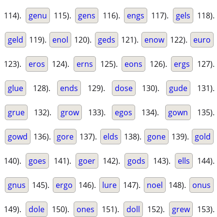
114).
genu
115).
gens
116).
engs
117).
gels
118).
geld
119).
enol
120).
geds
121).
enow
122).
euro
123).
eros
124).
erns
125).
eons
126).
ergs
127).
glue
128).
ends
129).
dose
130).
gude
131).
grue
132).
grow
133).
egos
134).
gown
135).
gowd
136).
gore
137).
elds
138).
gone
139).
gold
140).
goes
141).
goer
142).
gods
143).
ells
144).
gnus
145).
ergo
146).
lure
147).
noel
148).
onus
149).
dole
150).
ones
151).
doll
152).
grew
153).