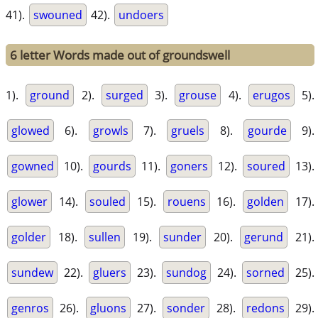
41).
swouned
42).
undoers
6 letter Words made out of groundswell
1).
ground
2).
surged
3).
grouse
4).
erugos
5).
glowed
6).
growls
7).
gruels
8).
gourde
9).
gowned
10).
gourds
11).
goners
12).
soured
13).
glower
14).
souled
15).
rouens
16).
golden
17).
golder
18).
sullen
19).
sunder
20).
gerund
21).
sundew
22).
gluers
23).
sundog
24).
sorned
25).
genros
26).
gluons
27).
sonder
28).
redons
29).