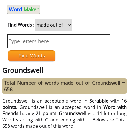
Word
Maker
Find Words :
Groundswell
Total Number of words made out of Groundswell =
658
Groundswell is an acceptable word in
Scrabble
with
16
points.
Groundswell is an accepted word in
Word with
Friends
having
21 points.
Groundswell
is a
11
letter long
Word starting with G and ending with L. Below are Total
658 words made out of this word.