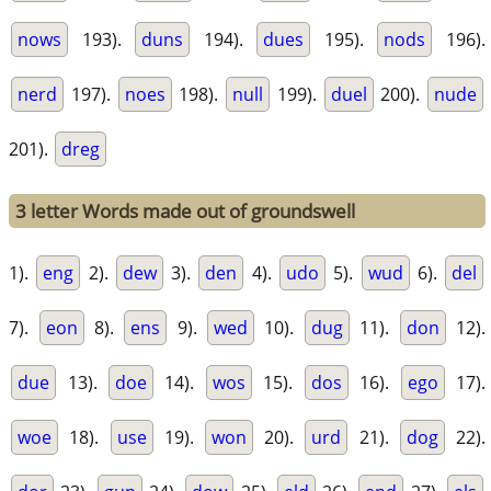
nows
193).
duns
194).
dues
195).
nods
196).
nerd
197).
noes
198).
null
199).
duel
200).
nude
201).
dreg
3 letter Words made out of groundswell
1).
eng
2).
dew
3).
den
4).
udo
5).
wud
6).
del
7).
eon
8).
ens
9).
wed
10).
dug
11).
don
12).
due
13).
doe
14).
wos
15).
dos
16).
ego
17).
woe
18).
use
19).
won
20).
urd
21).
dog
22).