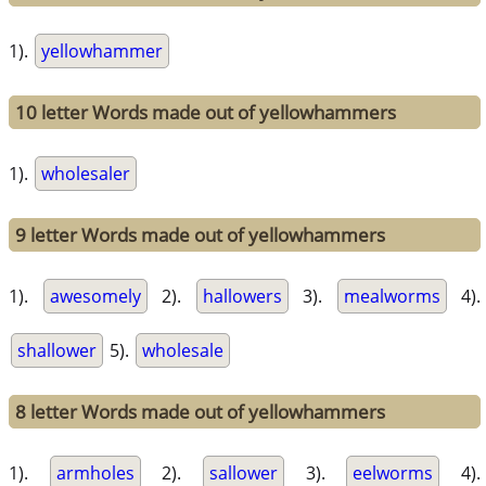
1).
yellowhammer
10 letter Words made out of yellowhammers
1).
wholesaler
9 letter Words made out of yellowhammers
1).
awesomely
2).
hallowers
3).
mealworms
4).
shallower
5).
wholesale
8 letter Words made out of yellowhammers
1).
armholes
2).
sallower
3).
eelworms
4).