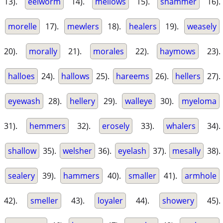
13).
eelworm
14).
mellows
15).
shammer
16).
morelle
17).
mewlers
18).
healers
19).
weasely
20).
morally
21).
morales
22).
haymows
23).
halloes
24).
hallows
25).
hareems
26).
hellers
27).
eyewash
28).
hellery
29).
walleye
30).
myeloma
31).
hemmers
32).
erosely
33).
whalers
34).
shallow
35).
welsher
36).
eyelash
37).
mesally
38).
sealery
39).
hammers
40).
smaller
41).
armhole
42).
smeller
43).
loyaler
44).
showery
45).