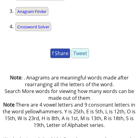
Anagram Finder
Crossword Solver
f Share
Tweet
Note
: . Anagrams are meaningful words made after
rearranging all the letters of the word.
Search More words for viewing how many words can be
made out of them
Note
There are 4 vowel letters and 9 consonant letters in
the word yellowhammers. Y is 25th, E is 5th, L is 12th, O is
15th, W is 23rd, H is 8th, A is 1st, M is 13th, R is 18th, S is
19th, Letter of Alphabet series.