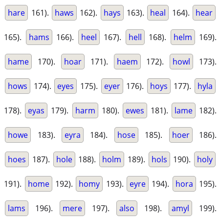
hare
161).
haws
162).
hays
163).
heal
164).
hear
165).
hams
166).
heel
167).
hell
168).
helm
169).
hame
170).
hoar
171).
haem
172).
howl
173).
hows
174).
eyes
175).
eyer
176).
hoys
177).
hyla
178).
eyas
179).
harm
180).
ewes
181).
lame
182).
howe
183).
eyra
184).
hose
185).
hoer
186).
hoes
187).
hole
188).
holm
189).
hols
190).
holy
191).
home
192).
homy
193).
eyre
194).
hora
195).
lams
196).
mere
197).
also
198).
amyl
199).