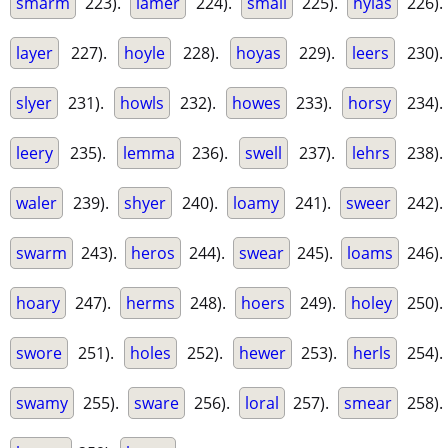
smarm
223).
lamer
224).
small
225).
hylas
226).
layer
227).
hoyle
228).
hoyas
229).
leers
230).
slyer
231).
howls
232).
howes
233).
horsy
234).
leery
235).
lemma
236).
swell
237).
lehrs
238).
waler
239).
shyer
240).
loamy
241).
sweer
242).
swarm
243).
heros
244).
swear
245).
loams
246).
hoary
247).
herms
248).
hoers
249).
holey
250).
swore
251).
holes
252).
hewer
253).
herls
254).
swamy
255).
sware
256).
loral
257).
smear
258).