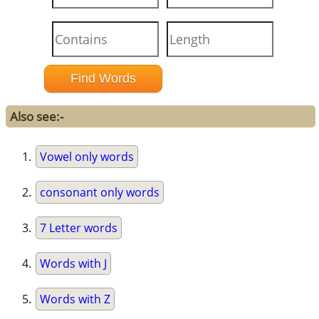
Also see:-
Vowel only words
consonant only words
7 Letter words
Words with J
Words with Z