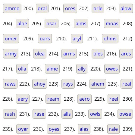
ammo
200).
oral
201).
ores
202).
orle
203).
alow
204).
aloe
205).
osar
206).
alms
207).
moas
208).
omer
209).
oars
210).
aryl
211).
ohms
212).
army
213).
olea
214).
arms
215).
oles
216).
ares
217).
olla
218).
alme
219).
ally
220).
owes
221).
raws
222).
ahoy
223).
rays
224).
ahem
225).
real
226).
aery
227).
ream
228).
aero
229).
reel
230).
rash
231).
rase
232).
alls
233).
owls
234).
owse
235).
oyer
236).
oyes
237).
ales
238).
rale
239).