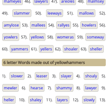
mameyes
46).
lawyers
47).
areoles
48).
malmsey
49).
slammer
50).
leeways
51).
mallows
52).
amylose
53).
mallees
54).
rallyes
55).
howlers
56).
yowlers
57).
yellows
58).
womeras
59).
someway
60).
yammers
61).
yellers
62).
shoaler
63).
sheller
6 letter Words made out of yellowhammers
1).
slower
2).
leaser
3).
slayer
4).
shoaly
5).
mewler
6).
hearse
7).
shammy
8).
lawyer
9).
heller
10).
shaley
11).
layers
12).
slowly
13).