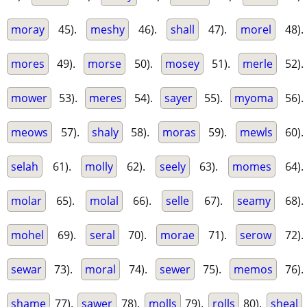
moray
45).
meshy
46).
shall
47).
morel
48).
mores
49).
morse
50).
mosey
51).
merle
52).
mower
53).
meres
54).
sayer
55).
myoma
56).
meows
57).
shaly
58).
moras
59).
mewls
60).
selah
61).
molly
62).
seely
63).
momes
64).
molar
65).
molal
66).
selle
67).
seamy
68).
mohel
69).
seral
70).
morae
71).
serow
72).
sewar
73).
moral
74).
sewer
75).
memos
76).
shame
77).
sawer
78).
molls
79).
rolls
80).
sheal