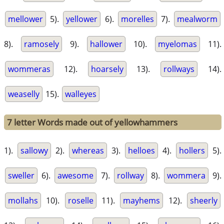
mellower
5).
yellower
6).
morelles
7).
mealworm
8).
ramosely
9).
hallower
10).
myelomas
11).
wommeras
12).
hoarsely
13).
rollways
14).
weaselly
15).
walleyes
7 letter Words made out of yellowhammers
1).
sallowy
2).
whereas
3).
helloes
4).
hollers
5).
sweller
6).
awesome
7).
rollway
8).
wommera
9).
mollahs
10).
roselle
11).
mayhems
12).
sheerly