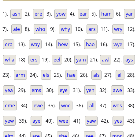
1).
ash
2).
ere
3).
yow
4).
ear
5).
ham
6).
yar
7).
ale
8).
who
9).
why
10).
ars
11).
wry
12).
era
13).
way
14).
hew
15).
hao
16).
wye
17).
wha
18).
ers
19).
eel
20).
yam
21).
awl
22).
ays
23).
arm
24).
els
25).
hae
26).
als
27).
ell
28).
yea
29).
ems
30).
eye
31).
yeh
32).
awe
33).
eme
34).
ewe
35).
woe
36).
all
37).
wos
38).
yew
39).
aye
40).
wee
41).
yaw
42).
yes
43).
elm
44).
are
45).
she
46).
see
47).
mor
48).