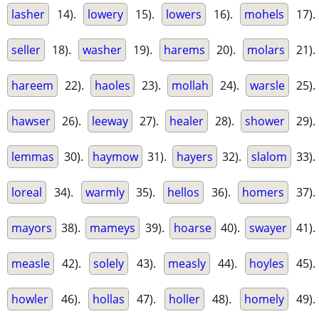
lasher
14).
lowery
15).
lowers
16).
mohels
17).
seller
18).
washer
19).
harems
20).
molars
21).
hareem
22).
haoles
23).
mollah
24).
warsle
25).
hawser
26).
leeway
27).
healer
28).
shower
29).
lemmas
30).
haymow
31).
hayers
32).
slalom
33).
loreal
34).
warmly
35).
hellos
36).
homers
37).
mayors
38).
mameys
39).
hoarse
40).
swayer
41).
measle
42).
solely
43).
measly
44).
hoyles
45).
howler
46).
hollas
47).
holler
48).
homely
49).