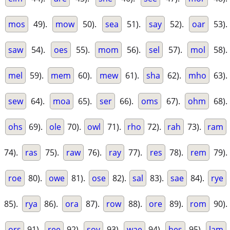
mos
49).
mow
50).
sea
51).
say
52).
oar
53).
saw
54).
oes
55).
mom
56).
sel
57).
mol
58).
mel
59).
mem
60).
mew
61).
sha
62).
mho
63).
sew
64).
moa
65).
ser
66).
oms
67).
ohm
68).
ohs
69).
ole
70).
owl
71).
rho
72).
rah
73).
ram
74).
ras
75).
raw
76).
ray
77).
res
78).
rem
79).
roe
80).
owe
81).
ose
82).
sal
83).
sae
84).
rye
85).
rya
86).
ora
87).
row
88).
ore
89).
rom
90).
ors
91).
ree
92).
soy
93).
wae
94).
hes
95).
lam