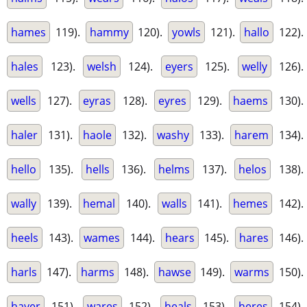
hames
119).
hammy
120).
yowls
121).
hallo
122).
hales
123).
welsh
124).
eyers
125).
welly
126).
wells
127).
eyras
128).
eyres
129).
haems
130).
haler
131).
haole
132).
washy
133).
harem
134).
hello
135).
hells
136).
helms
137).
helos
138).
wally
139).
hemal
140).
walls
141).
hemes
142).
heels
143).
wames
144).
hears
145).
hares
146).
harls
147).
harms
148).
hawse
149).
warms
150).
hayer
151).
wares
152).
heals
153).
heres
154).