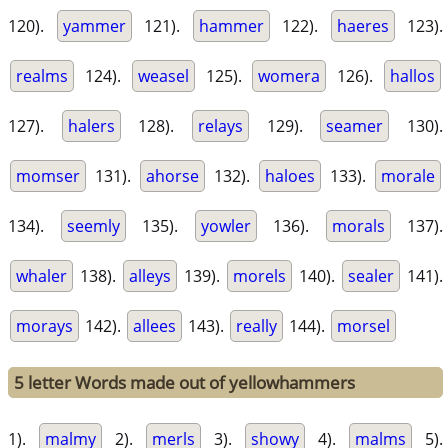
120).
yammer
121).
hammer
122).
haeres
123).
realms
124).
weasel
125).
womera
126).
hallos
127).
halers
128).
relays
129).
seamer
130).
momser
131).
ahorse
132).
haloes
133).
morale
134).
seemly
135).
yowler
136).
morals
137).
whaler
138).
alleys
139).
morels
140).
sealer
141).
morays
142).
allees
143).
really
144).
morsel
5 letter Words made out of yellowhammers
1).
malmy
2).
merls
3).
showy
4).
malms
5).