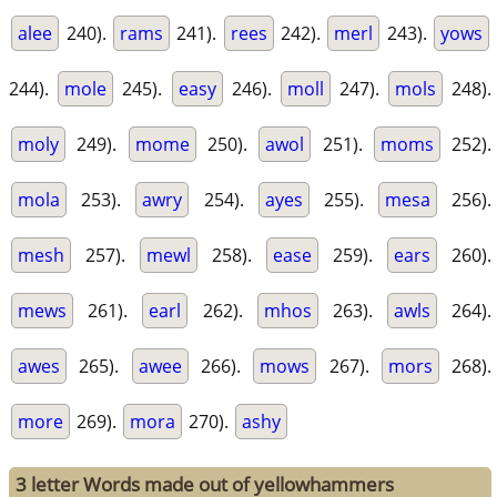
alee
240).
rams
241).
rees
242).
merl
243).
yows
244).
mole
245).
easy
246).
moll
247).
mols
248).
moly
249).
mome
250).
awol
251).
moms
252).
mola
253).
awry
254).
ayes
255).
mesa
256).
mesh
257).
mewl
258).
ease
259).
ears
260).
mews
261).
earl
262).
mhos
263).
awls
264).
awes
265).
awee
266).
mows
267).
mors
268).
more
269).
mora
270).
ashy
3 letter Words made out of yellowhammers