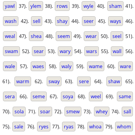
yawl
37).
ylem
38).
rows
39).
wyle
40).
sham
41).
wash
42).
sell
43).
shay
44).
seer
45).
ways
46).
weal
47).
shea
48).
seem
49).
wear
50).
seel
51).
swam
52).
sear
53).
wary
54).
wars
55).
wall
56).
wale
57).
waes
58).
waly
59).
wame
60).
ware
61).
warm
62).
sway
63).
sere
64).
shaw
65).
sera
66).
seme
67).
soya
68).
weel
69).
same
70).
sola
71).
soar
72).
smew
73).
whey
74).
sall
75).
sale
76).
ryes
77).
ryas
78).
whoa
79).
whom