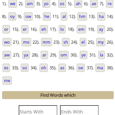
1).
we
2).
am
3).
yo
4).
os
5).
ah
6).
ae
7).
re
8).
oy
9).
ow
10).
he
11).
al
12).
hm
13).
ha
14).
or
15).
er
16).
eh
17).
lo
18).
em
19).
ay
20).
wo
21).
mo
22).
mm
23).
sh
24).
el
25).
my
26).
aw
27).
ya
28).
ar
29).
om
30).
ye
31).
la
32).
es
33).
so
34).
oh
35).
as
36).
oe
37).
ma
38).
me
Find Words which