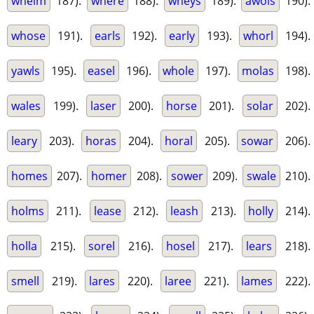
whelm
187).
where
188).
wheys
189).
awols
190).
whose
191).
earls
192).
early
193).
whorl
194).
yawls
195).
easel
196).
whole
197).
molas
198).
wales
199).
laser
200).
horse
201).
solar
202).
leary
203).
horas
204).
horal
205).
sowar
206).
homes
207).
homer
208).
sower
209).
swale
210).
holms
211).
lease
212).
leash
213).
holly
214).
holla
215).
sorel
216).
hosel
217).
lears
218).
smell
219).
lares
220).
laree
221).
lames
222).