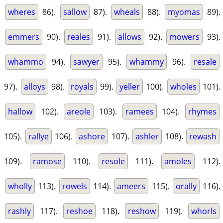
wheres
86).
sallow
87).
wheals
88).
myomas
89).
emmers
90).
reales
91).
allows
92).
mowers
93).
whammo
94).
sawyer
95).
whammy
96).
resale
97).
alloys
98).
royals
99).
yeller
100).
wholes
101).
hallow
102).
areole
103).
ramees
104).
rhymes
105).
rallye
106).
ashore
107).
ashler
108).
rewash
109).
ramose
110).
resole
111).
amoles
112).
wholly
113).
rowels
114).
ameers
115).
orally
116).
rashly
117).
reshoe
118).
reshow
119).
whorls