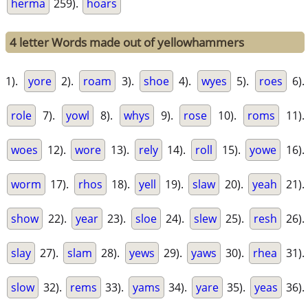
herma
259).
hoars
4 letter Words made out of yellowhammers
1).
yore
2).
roam
3).
shoe
4).
wyes
5).
roes
6).
role
7).
yowl
8).
whys
9).
rose
10).
roms
11).
woes
12).
wore
13).
rely
14).
roll
15).
yowe
16).
worm
17).
rhos
18).
yell
19).
slaw
20).
yeah
21).
show
22).
year
23).
sloe
24).
slew
25).
resh
26).
slay
27).
slam
28).
yews
29).
yaws
30).
rhea
31).
slow
32).
rems
33).
yams
34).
yare
35).
yeas
36).