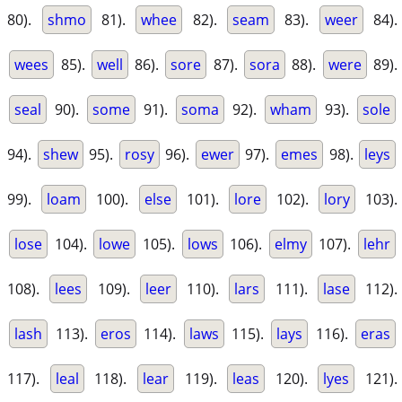
80).
shmo
81).
whee
82).
seam
83).
weer
84).
wees
85).
well
86).
sore
87).
sora
88).
were
89).
seal
90).
some
91).
soma
92).
wham
93).
sole
94).
shew
95).
rosy
96).
ewer
97).
emes
98).
leys
99).
loam
100).
else
101).
lore
102).
lory
103).
lose
104).
lowe
105).
lows
106).
elmy
107).
lehr
108).
lees
109).
leer
110).
lars
111).
lase
112).
lash
113).
eros
114).
laws
115).
lays
116).
eras
117).
leal
118).
lear
119).
leas
120).
lyes
121).