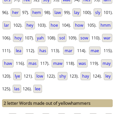
96).
her
97).
hem
98).
law
99).
lay
100).
sly
101).
lar
102).
hey
103).
hoe
104).
how
105).
hmm
106).
hoy
107).
yah
108).
sol
109).
sow
110).
war
111).
lea
112).
has
113).
mar
114).
mae
115).
haw
116).
mas
117).
maw
118).
was
119).
may
120).
lye
121).
low
122).
shy
123).
hay
124).
ley
125).
las
126).
lee
2 letter Words made out of yellowhammers