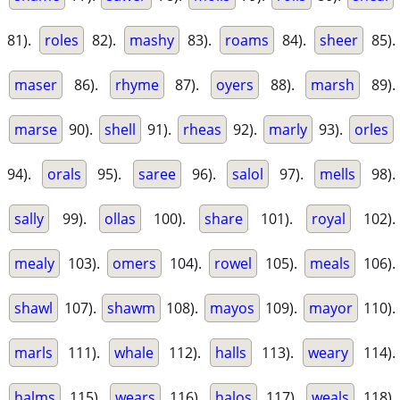
81).
roles
82).
mashy
83).
roams
84).
sheer
85).
maser
86).
rhyme
87).
oyers
88).
marsh
89).
marse
90).
shell
91).
rheas
92).
marly
93).
orles
94).
orals
95).
saree
96).
salol
97).
mells
98).
sally
99).
ollas
100).
share
101).
royal
102).
mealy
103).
omers
104).
rowel
105).
meals
106).
shawl
107).
shawm
108).
mayos
109).
mayor
110).
marls
111).
whale
112).
halls
113).
weary
114).
halms
115).
wears
116).
halos
117).
weals
118).