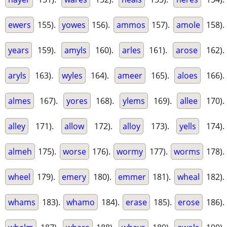
ewers
155).
yowes
156).
ammos
157).
amole
158).
years
159).
amyls
160).
arles
161).
arose
162).
aryls
163).
wyles
164).
ameer
165).
aloes
166).
almes
167).
yores
168).
ylems
169).
allee
170).
alley
171).
allow
172).
alloy
173).
yells
174).
almeh
175).
worse
176).
wormy
177).
worms
178).
wheel
179).
emery
180).
emmer
181).
wheal
182).
whams
183).
whamo
184).
erase
185).
erose
186).