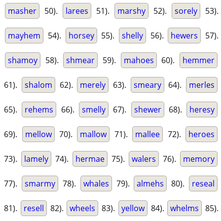
masher
50).
larees
51).
marshy
52).
sorely
53).
mayhem
54).
horsey
55).
shelly
56).
hewers
57).
shamoy
58).
shmear
59).
mahoes
60).
hemmer
61).
shalom
62).
merely
63).
smeary
64).
merles
65).
rehems
66).
smelly
67).
shewer
68).
heresy
69).
mellow
70).
mallow
71).
mallee
72).
heroes
73).
lamely
74).
hermae
75).
walers
76).
memory
77).
smarmy
78).
whales
79).
almehs
80).
reseal
81).
resell
82).
wheels
83).
yellow
84).
whelms
85).