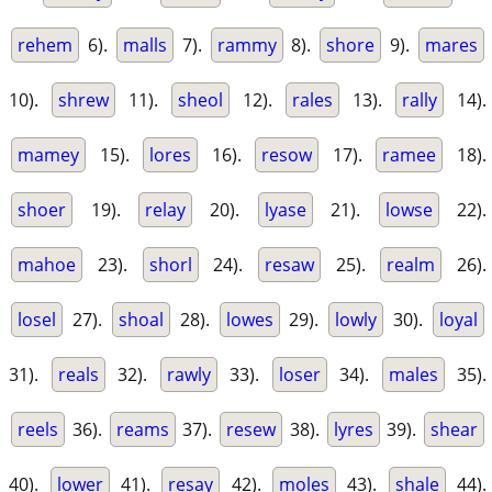
rehem
6).
malls
7).
rammy
8).
shore
9).
mares
10).
shrew
11).
sheol
12).
rales
13).
rally
14).
mamey
15).
lores
16).
resow
17).
ramee
18).
shoer
19).
relay
20).
lyase
21).
lowse
22).
mahoe
23).
shorl
24).
resaw
25).
realm
26).
losel
27).
shoal
28).
lowes
29).
lowly
30).
loyal
31).
reals
32).
rawly
33).
loser
34).
males
35).
reels
36).
reams
37).
resew
38).
lyres
39).
shear
40).
lower
41).
resay
42).
moles
43).
shale
44).