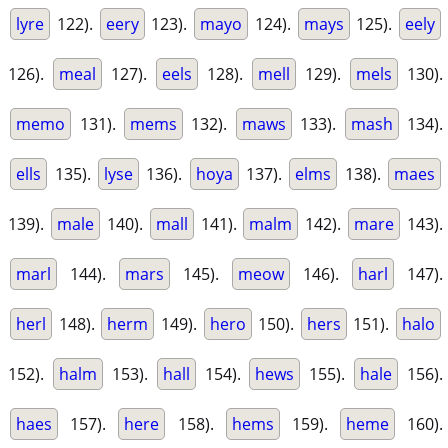
lyre
122).
eery
123).
mayo
124).
mays
125).
eely
126).
meal
127).
eels
128).
mell
129).
mels
130).
memo
131).
mems
132).
maws
133).
mash
134).
ells
135).
lyse
136).
hoya
137).
elms
138).
maes
139).
male
140).
mall
141).
malm
142).
mare
143).
marl
144).
mars
145).
meow
146).
harl
147).
herl
148).
herm
149).
hero
150).
hers
151).
halo
152).
halm
153).
hall
154).
hews
155).
hale
156).
haes
157).
here
158).
hems
159).
heme
160).